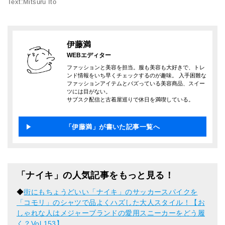
Text:Mitsuru Ito
伊藤満
WEBエディター
ファッションと美容を担当。服も美容も大好きで、トレ
ンド情報をいち早くチェックするのが趣味。 入手困難な
ファッションアイテムとバズっている美容商品、スイー
ツには目がない。
サブスク配信と古着屋巡りで休日を満喫している。
「伊藤満」が書いた記事一覧へ
「ナイキ」の人気記事をもっと見る！
◆
街にもちょうどいい「ナイキ」のサッカースパイクを
「コモリ」のシャツで品よくハズした大人スタイル！【お
しゃれな人はメジャーブランドの愛用スニーカーをどう履
く？Vol.153】