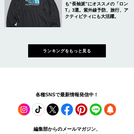
も“長袖派”にオススメの「ロン
T」3選。紫外線予防、旅行、ア
クティビティにも大活躍。
ランキングをもっと見る
各種SNSで最新情報発信中！
Instagram
TikTok
X
Facebook
Pinterest
LINE
WEB
編集部からのメールマガジン、