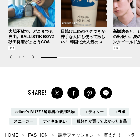
大胆不敵で、どこまでも
日焼け止めのベタつきが
高橋璃央と、
自由。BALLISTIK BOYZ
苦手な人にも使って欲し
の出会い。夏
砂田将宏がまとうCOACH
い！ 韓国で大人気のスト
ンクゴールド
の新作フレグランス「コ
レスフリーな“水分サンク
SUMMER PIN
ーチ ピュア プラチナム
リーム”
Jouete! Vol.1
1
/
9
パルファム」
editor's BUZZ / 編集者の愛用私物
エディター
コラボ
スニーカー
ナイキ(NIKE)
服好きが買ってよかった名品
HOME
FASHION
最新ファッション
買えた！「トラ