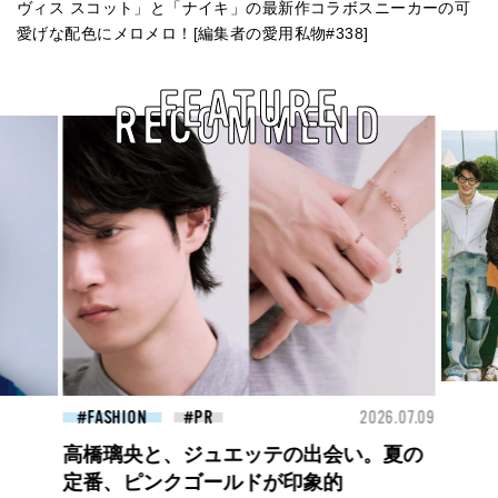
ヴィス スコット」と「ナイキ」の最新作コラボスニーカーの可
愛げな配色にメロメロ！[編集者の愛用私物#338]
FEATURE
RECOMMEND
26.07.09
FASHION
2026.07.09
FAS
BEYOND A GOOD BOY ルイ・ヴィト
ンのプレフォールコレクションが描くプ