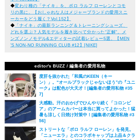
◆
変わり種の「ナイキ」を、ポロ ラルフ ローレンとコモ
リの黒に。【おしゃれな人はメジャーブランドの愛用スニ
ーカーをどう履く？Vol.152】
◆
「ナイキ」の最新ランニング＆トレーニングシューズ、
どれを選ぶ？人気モデルを履き比べて分かった“正解”。メ
ンズノンノモデル&エディターの試着レビュー5選。【MEN
ʼS NON-NO RUNNING CLUB #12】[NIKE]
editor's BUZZ / 編集者の愛用私物
度肝を抜かれた「和風のKEEN（キー
ン）」。“オールブラックじゃないほう”の『ユニ
ーク』は配色が大天才！[編集者の愛用私物 #35
7]
2026.08.06
大感動。汗のおかげでひんやり続く「コロンビ
ア」のアームカバーは本当に買ってよかった！猛
暑も涼しく日焼け対策中！[編集者の愛用私物 #3
56]
2026.08.05
ストリートな「ポロ ラルフ ローレン」を発見。
「ニューエラ」とのコラボキャップは上品＆クラ