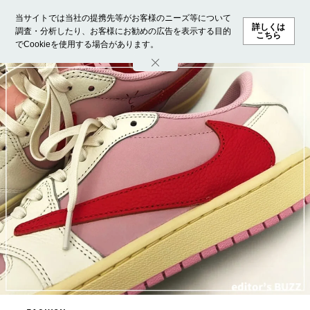
当サイトでは当社の提携先等がお客様のニーズ等について
詳しくは
調査・分析したり、お客様にお勧めの広告を表示する目的
こちら
でCookieを使用する場合があります。
ホーム
モデル募集
ランキング
ファッション
ビューテ