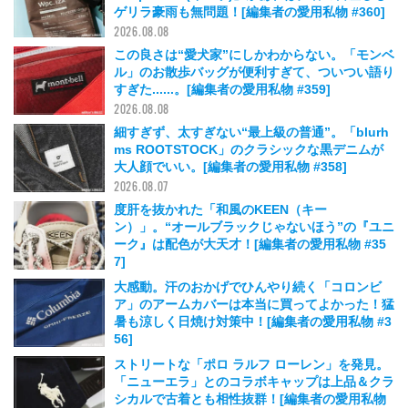
ゲリラ豪雨も無問題！[編集者の愛用私物 #360]
2026.08.08
この良さは“愛犬家”にしかわからない。「モンベ
ル」のお散歩バッグが便利すぎて、ついつい語り
すぎた......。[編集者の愛用私物 #359]
2026.08.08
細すぎず、太すぎない“最上級の普通”。「blurh
ms ROOTSTOCK」のクラシックな黒デニムが
大人顔でいい。[編集者の愛用私物 #358]
2026.08.07
度肝を抜かれた「和風のKEEN（キー
ン）」。“オールブラックじゃないほう”の『ユニ
ーク』は配色が大天才！[編集者の愛用私物 #35
7]
2026.08.06
大感動。汗のおかげでひんやり続く「コロンビ
ア」のアームカバーは本当に買ってよかった！猛
暑も涼しく日焼け対策中！[編集者の愛用私物 #3
56]
2026.08.05
ストリートな「ポロ ラルフ ローレン」を発見。
「ニューエラ」とのコラボキャップは上品＆クラ
シカルで古着とも相性抜群！[編集者の愛用私物