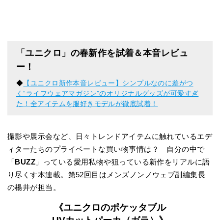
「ユニクロ」の春新作を試着＆本音レビュ
ー！
◆
【ユニクロ新作本音レビュー】シンプルなのに差がつ
く“ライフウェアマガジン”のオリジナルグッズが可愛すぎ
た！全アイテムを服好きモデルが徹底試着！
撮影や展示会など、日々トレンドアイテムに触れているエデ
ィターたちのプライベートな買い物事情は？ 自分の中で
「
BUZZ
」っている愛用私物や狙っている新作をリアルに語
り尽くす本連載。第52回目はメンズノンノウェブ副編集長
の楊井が担当。
《ユニクロのポケッタブル