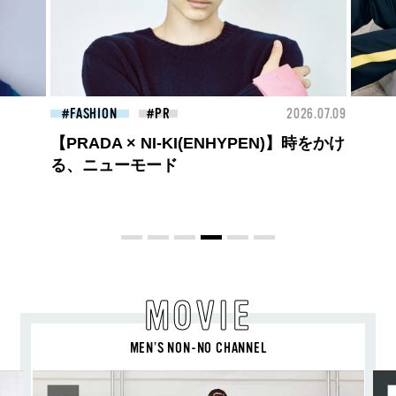
26.07.09
FASHION
2026.07.09
FAS
ロエベの新しい世界へようこそ。大胆な
コントラストとレイヤードの先に。装う
喜び、明るいスピリット
MOVIE
MEN’S NON-NO CHANNEL