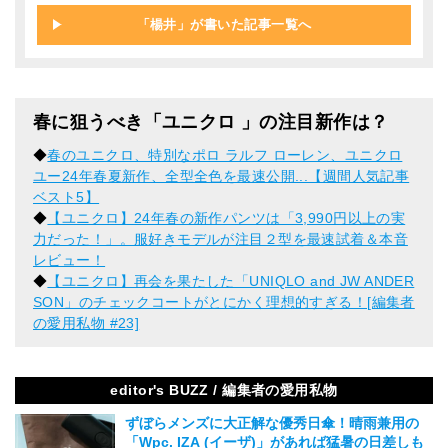
「楊井」が書いた記事一覧へ
春に狙うべき「ユニクロ 」の注目新作は？
◆
春のユニクロ、特別なポロ ラルフ ローレン、ユニクロ
ユー24年春夏新作、全型全色を最速公開...【週間人気記事
ベスト5】
◆
【ユニクロ】24年春の新作パンツは「3,990円以上の実
力だった！」。服好きモデルが注目２型を最速試着＆本音
レビュー！
◆
【ユニクロ】再会を果たした「UNIQLO and JW ANDER
SON」のチェックコートがとにかく理想的すぎる！[編集者
の愛用私物 #23]
editor's BUZZ / 編集者の愛用私物
ずぼらメンズに大正解な優秀日傘！晴雨兼用の
「Wpc. IZA (イーザ)」があれば猛暑の日差しも