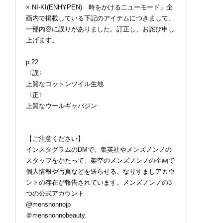
× NI-KI(ENHYPEN) 時をかけるニューモード」企
画内で掲載している下記のアイテムにつきまして、
一部内容に誤りがありました。訂正し、お詫び申し
上げます。
p.22
〈誤〉
上質なコットンツイル生地
〈正〉
上質なウールギャバジン
【ご注意ください】
インスタグラムのDMで、集英社やメンズノンノの
スタッフをかたって、架空のメンズノンノの企画で
個人情報や写真などを送らせる、なりすましアカウ
ントの存在が報告されています。メンズノンノの3
つの公式アカウント
@mensnonnojp
＠mensnonnobeauty