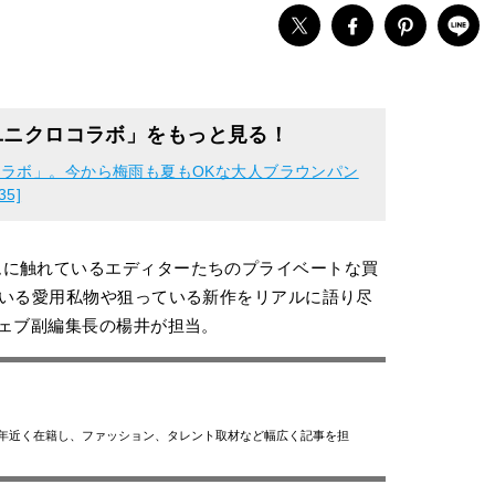
ユニクロコラボ」をもっと見る！
ラボ」。今から梅雨も夏もOKな大人ブラウンパン
5]
ムに触れているエディターたちのプライベートな買
いる愛用私物や狙っている新作をリアルに語り尽
ウェブ副編集長の楊井が担当。
0年近く在籍し、ファッション、タレント取材など幅広く記事を担