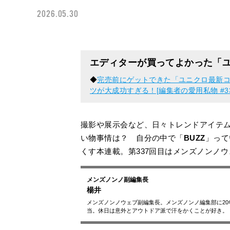
2026.05.30
エディターが買ってよかった「
◆
完売前にゲットできた「ユニクロ最新コ
ツが大成功すぎる！[編集者の愛用私物 #33
撮影や展示会など、日々トレンドアイテ
い物事情は？ 自分の中で「
BUZZ
」って
くす本連載。第337回目はメンズノンノ
メンズノンノ副編集長
楊井
メンズノンノウェブ副編集長。メンズノンノ編集部に2
当。休日は意外とアウトドア派で汗をかくことが好き。