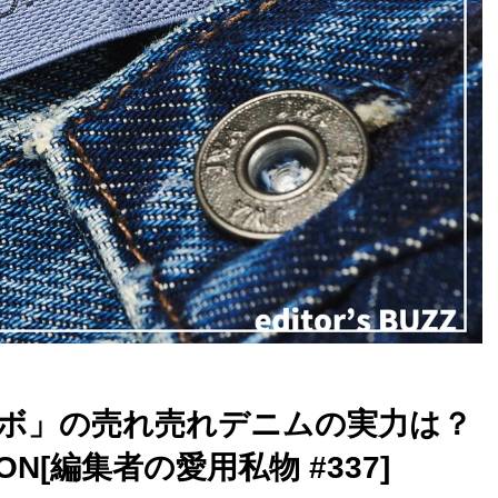
ボ」の売れ売れデニムの実力は？
RSON[編集者の愛用私物 #337]