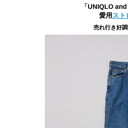
「UNIQLO an
愛用
スト
売れ行き好調