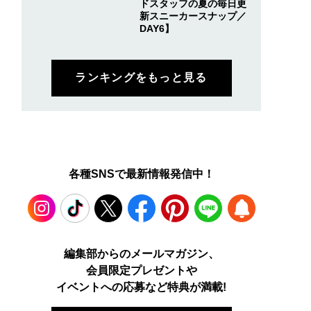
ドスタッフの夏の毎日更
新スニーカースナップ／
DAY6】
ランキングをもっと見る
各種SNSで最新情報発信中！
Instagram
TikTok
X
Facebook
Pinterest
LINE
WEB
編集部からのメールマガジン、
会員限定プレゼントや
PUSH
イベントへの応募など特典が満載!