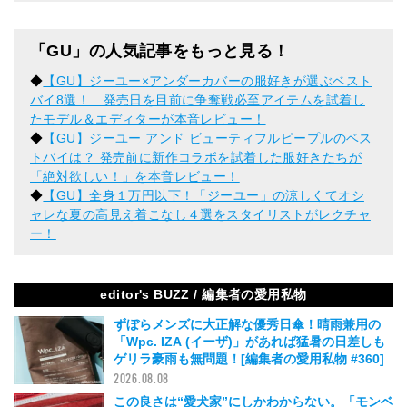
「GU」の人気記事をもっと見る！
◆
【GU】ジーユー×アンダーカバーの服好きが選ぶベスト
バイ8選！ 発売日を目前に争奪戦必至アイテムを試着し
たモデル＆エディターが本音レビュー！
◆
【GU】ジーユー アンド ビューティフルピープルのベス
トバイは？ 発売前に新作コラボを試着した服好きたちが
「絶対欲しい！」を本音レビュー！
◆
【GU】全身１万円以下！「ジーユー」の涼しくてオシ
ャレな夏の高見え着こなし４選をスタイリストがレクチャ
ー！
editor's BUZZ / 編集者の愛用私物
ずぼらメンズに大正解な優秀日傘！晴雨兼用の
「Wpc. IZA (イーザ)」があれば猛暑の日差しも
ゲリラ豪雨も無問題！[編集者の愛用私物 #360]
2026.08.08
この良さは“愛犬家”にしかわからない。「モンベ