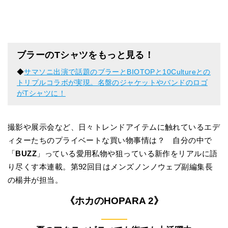
ブラーのTシャツをもっと見る！
◆
サマソニ出演で話題のブラーとBIOTOPと10Cultureとの
トリプルコラボが実現。名盤のジャケットやバンドのロゴ
がTシャツに！
撮影や展示会など、日々トレンドアイテムに触れているエデ
ィターたちのプライベートな買い物事情は？ 自分の中で
「
BUZZ
」っている愛用私物や狙っている新作をリアルに語
り尽くす本連載。第92回目はメンズノンノウェブ副編集長
の楊井が担当。
《ホカのHOPARA 2》
———