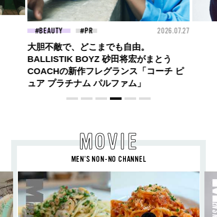
26.07.27
FASHION
2026.07.09
BEA
【PRADA × NI-KI(ENHYPEN)】時をかけ
る、ニューモード
MOVIE
MEN’S NON-NO CHANNEL