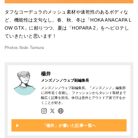
タフなコーデュラのメッシュ素材や速乾性のあるボディな
ど、機能性は文句なし。春、秋、冬は「HOKA ANACAPA L
OW GTX」に頼りつつ、夏は「HOPARA 2」をヘビロテし
ていきたいと思います！
Photos:Ibuki Tamura
楊井
メンズノンノウェブ副編集長
メンズノンノウェブ副編集長。『メンズノンノ』編集部
に20年近く在籍し、ファッションからタレント取材まで
幅広く記事を担当。休日は意外とアウトドア派で汗をか
くことが好き。
「楊井」が書いた記事一覧へ