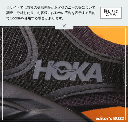
当サイトでは当社の提携先等がお客様のニーズ等について
詳しくは
調査・分析したり、お客様にお勧めの広告を表示する目的
こちら
でCookieを使用する場合があります。
ホーム
モデル募集
ランキング
ファッション
ビューテ