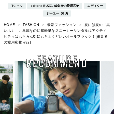
Tシャツ
editor's BUZZ / 編集者の愛用私物
エディター
ジーユー（GU)
HOME
FASHION
最新ファッション
夏には夏の「黒
いホカ」。厚底なのに超軽量なスニーカーサンダルはアクティ
ビティはもちろん街にもちょうどいいオールブラック！[編集者
の愛用私物 #92]
FEATURE
RECOMMEND