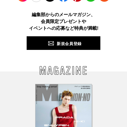
Instagram
TikTok
X
Facebook
Pinterest
LINE
WEB
編集部からのメールマガジン、
会員限定プレゼントや
PUSH
イベントへの応募など特典が満載!
新規会員登録
MAGAZINE