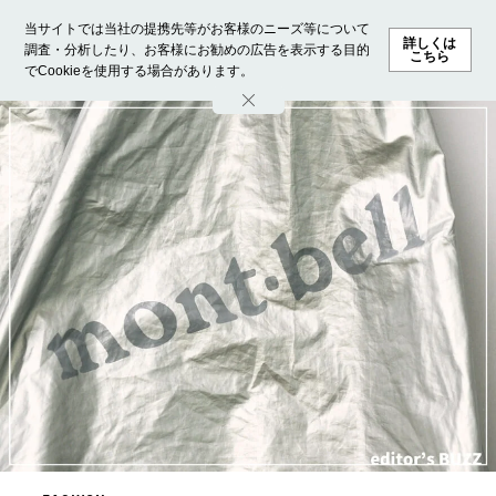
当サイトでは当社の提携先等がお客様のニーズ等について
詳しくは
調査・分析したり、お客様にお勧めの広告を表示する目的
こちら
でCookieを使用する場合があります。
ホーム
モデル募集
ランキング
ファッション
ビューテ