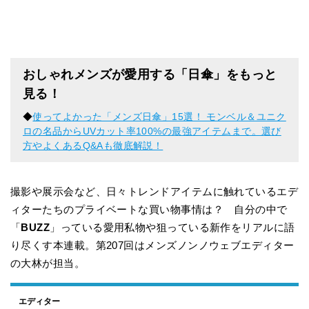
おしゃれメンズが愛用する「日傘」をもっと
見る！
◆
使ってよかった「メンズ日傘」15選！ モンベル＆ユニク
ロの名品からUVカット率100%の最強アイテムまで。選び
方やよくあるQ&Aも徹底解説！
撮影や展示会など、日々トレンドアイテムに触れているエデ
ィターたちのプライベートな買い物事情は？ 自分の中で
「
BUZZ
」っている愛用私物や狙っている新作をリアルに語
り尽くす本連載。第207回はメンズノンノウェブエディター
の大林が担当。
エディター