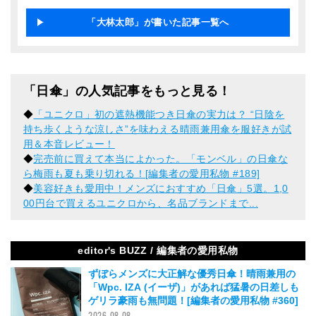
「大林太郎」が書いた記事一覧へ
「日傘」の人気記事をもっと見る！
◆
「ユニクロ」初の遮熱機能つき日傘の実力は？ “日陰を
持ち歩くような涼しさ”を味わえる晴雨兼用傘を服好きが試
用＆本音レビュー！
◆
完売前に買えて本当によかった。「モンベル」の日傘な
ら梅雨も夏も乗り切れる！[編集者の愛用私物 #189]
◆
美容好きも愛用中！メンズにおすすめ「日傘」5選。1,0
00円台で買えるユニクロから、名品ブランドまで...
editor's BUZZ / 編集者の愛用私物
ずぼらメンズに大正解な優秀日傘！晴雨兼用の
「Wpc. IZA (イーザ)」があれば猛暑の日差しも
ゲリラ豪雨も無問題！[編集者の愛用私物 #360]
2026.08.08