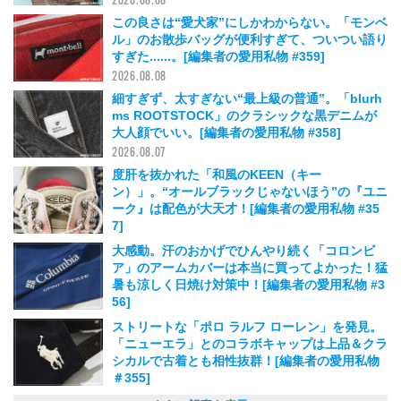
この良さは“愛犬家”にしかわからない。「モンベ
ル」のお散歩バッグが便利すぎて、ついつい語り
すぎた......。[編集者の愛用私物 #359]
2026.08.08
細すぎず、太すぎない“最上級の普通”。「blurh
ms ROOTSTOCK」のクラシックな黒デニムが
大人顔でいい。[編集者の愛用私物 #358]
2026.08.07
度肝を抜かれた「和風のKEEN（キー
ン）」。“オールブラックじゃないほう”の『ユニ
ーク』は配色が大天才！[編集者の愛用私物 #35
7]
2026.08.06
大感動。汗のおかげでひんやり続く「コロンビ
ア」のアームカバーは本当に買ってよかった！猛
暑も涼しく日焼け対策中！[編集者の愛用私物 #3
56]
2026.08.05
ストリートな「ポロ ラルフ ローレン」を発見。
「ニューエラ」とのコラボキャップは上品＆クラ
シカルで古着とも相性抜群！[編集者の愛用私物
＃355]
2026.08.05