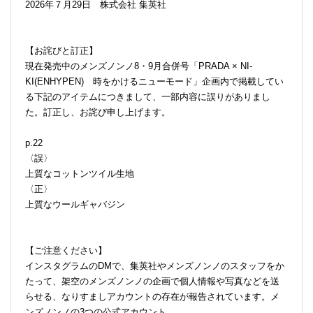
2026年７月29日 株式会社 集英社
【お詫びと訂正】
現在発売中のメンズノンノ8・9月合併号「PRADA × NI-
KI(ENHYPEN) 時をかけるニューモード」企画内で掲載してい
る下記のアイテムにつきまして、一部内容に誤りがありまし
た。訂正し、お詫び申し上げます。
p.22
〈誤〉
上質なコットンツイル生地
〈正〉
上質なウールギャバジン
【ご注意ください】
インスタグラムのDMで、集英社やメンズノンノのスタッフをか
たって、架空のメンズノンノの企画で個人情報や写真などを送
らせる、なりすましアカウントの存在が報告されています。メ
ンズノンノの3つの公式アカウント