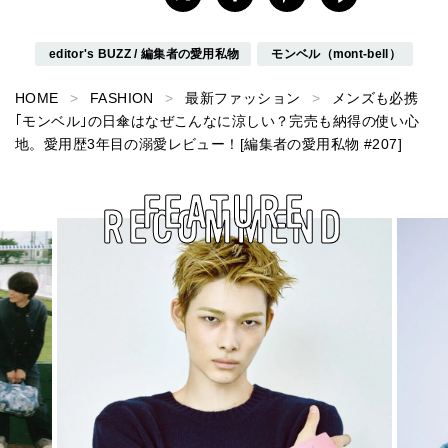
editor's BUZZ / 編集者の愛用私物
モンベル（mont-bell）
HOME
FASHION
最新ファッション
メンズも必携
｢モンベル｣の日傘はなぜこんなに涼しい？完売も納得の使い心
地。愛用歴3年目の溺愛レビュー！[編集者の愛用私物 #207]
FEATURE
RECOMMEND