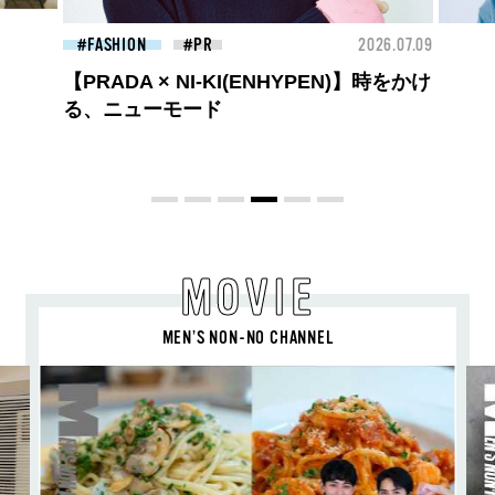
26.07.09
BEAUTY
2026.07.09
FAS
夏のパーマ、さらにあか抜け。N.（エヌ
ドット）のスタイリングアイテムで作る
旬ヘアのテクニックを、人気３サロンに
教わった！
MOVIE
MEN’S NON-NO CHANNEL