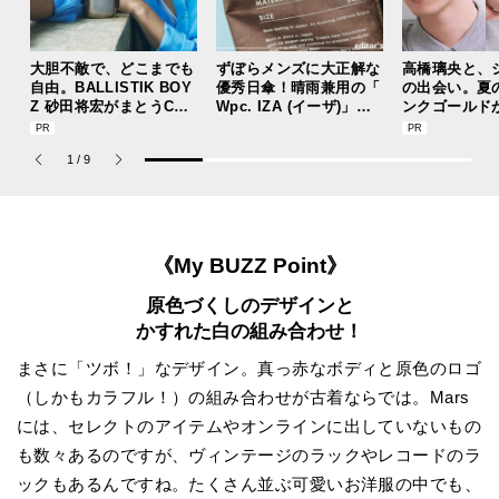
大胆不敵で、どこまでも
ずぼらメンズに大正解な
高橋璃央と、
自由。BALLISTIK BOY
優秀日傘！晴雨兼用の「
の出会い。夏
Z 砂田将宏がまとうCOA
Wpc. IZA (イーザ)」が
ンクゴールド
CHの新作フレグランス
あれば猛暑の日差しもゲ
“SUMMER P
「コーチ ピュア プラチ
リラ豪雨も無問題！[編
ets Jouete! 
1
/
9
ナム パルファム」
集者の愛用私物 #360]
《My BUZZ Point》
原色づくしのデザインと
かすれた白の組み合わせ！
まさに「ツボ！」なデザイン。真っ赤なボディと原色のロゴ
（しかもカラフル！）の組み合わせが古着ならでは。Mars
には、セレクトのアイテムやオンラインに出していないもの
も数々あるのですが、ヴィンテージのラックやレコードのラ
ックもあるんですね。たくさん並ぶ可愛いお洋服の中でも、