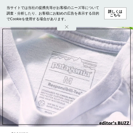
当サイトでは当社の提携先等がお客様のニーズ等について
詳しくは
調査・分析したり、お客様にお勧めの広告を表示する目的
こちら
でCookieを使用する場合があります。
ホーム
モデル募集
ランキング
ファッション
ビューテ