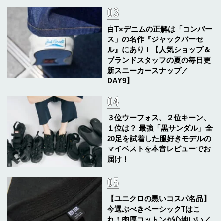
白T×デニムの正解は「コンバー
ス」の名作『ジャックパーセ
ル』にあり！【人気ショップ＆
ブランドスタッフの夏の毎日更
新スニーカースナップ／
DAY9】
３位ウーフォス、２位キーン、
１位は？ 最強「黒サンダル」全
20足を試着した服好きモデルの
マイベストを本音レビューでお
届け！
【ユニクロの黒いコスパ名品】
今選ぶべきベーシックTはこ
れ！肉厚コットンが心地いい／