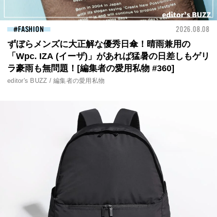
FASHION
2026.08.08
ずぼらメンズに大正解な優秀日傘！晴雨兼用の
「Wpc. IZA (イーザ)」があれば猛暑の日差しもゲリ
ラ豪雨も無問題！[編集者の愛用私物 #360]
editor's BUZZ / 編集者の愛用私物