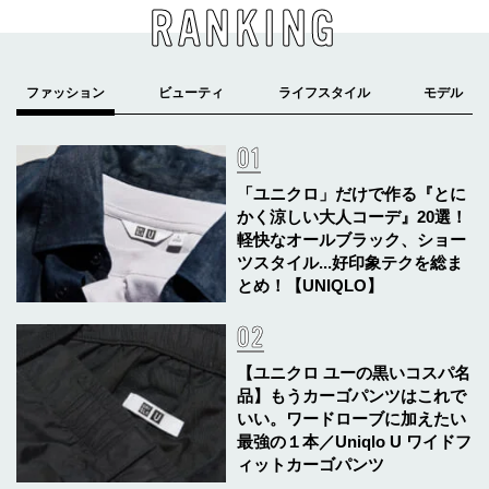
RANKING
「ユニクロ」だけで作る『とに
かく涼しい大人コーデ』20選！
軽快なオールブラック、ショー
ツスタイル...好印象テクを総ま
とめ！【UNIQLO】
【ユニクロ ユーの黒いコスパ名
品】もうカーゴパンツはこれで
いい。ワードローブに加えたい
最強の１本／Uniqlo U ワイドフ
ィットカーゴパンツ