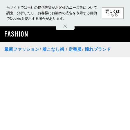
当サイトでは当社の提携先等がお客様のニーズ等について
詳しくは
調査・分析したり、お客様にお勧めの広告を表示する目的
こちら
でCookieを使用する場合があります。
ホーム
モデル募集
ランキング
ファッション
ビューテ
FASHION
最新ファッション
着こなし術
定番服
憧れブランド