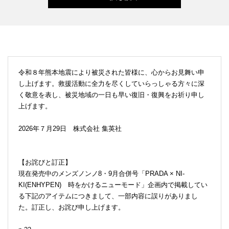
令和８年熊本地震により被災された皆様に、心からお見舞い申
し上げます。救援活動に全力を尽くしていらっしゃる方々に深
く敬意を表し、被災地域の一日も早い復旧・復興をお祈り申し
上げます。
2026年７月29日 株式会社 集英社
【お詫びと訂正】
現在発売中のメンズノンノ8・9月合併号「PRADA × NI-
KI(ENHYPEN) 時をかけるニューモード」企画内で掲載してい
る下記のアイテムにつきまして、一部内容に誤りがありまし
た。訂正し、お詫び申し上げます。