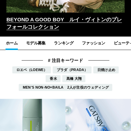
レ
僕らのウェディングストーリーは「シャネル」の
ロ
ペアジュエリー＆ウォッチで！
い
ホーム
モデル募集
ランキング
ファッション
ビューテ
ロエベ（LOEWE）
プラダ（PRADA）
日焼け止め
香水
髙橋 大翔
MEN'S NON-NO×BAILA 2人が主役のウェディング