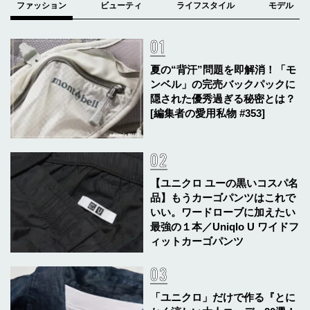
夏の“背汗”問題を即解消！「モ
ンベル」の完売バックパックに
隠された優秀過ぎる秘密とは？
[編集者の愛用私物 #353]
【ユニクロ ユーの黒いコスパ名
品】もうカーゴパンツはこれで
いい。ワードローブに加えたい
最強の１本／Uniqlo U ワイドフ
ィットカーゴパンツ
「ユニクロ」だけで作る『とに