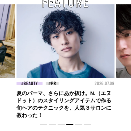
FEATURE
26.07.09
FASHION
2026.07.09
FAS
高橋璃央と、ジュエッテの出会い。夏の
定番、ピンクゴールドが印象的
な“SUMMER PINK”［meets Jouete!
Vol.12］