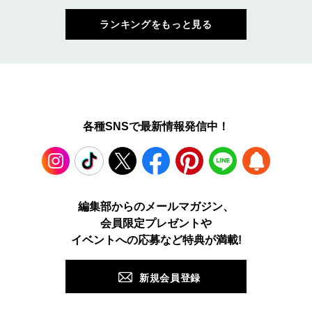
ランキングをもっと見る
各種SNSで最新情報発信中！
Instagram
TikTok
X
Facebook
Pinterest
LINE
WEB
編集部からのメールマガジン、
会員限定プレゼントや
PUSH
イベントへの応募など特典が満載!
新規会員登録