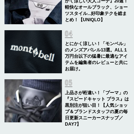
かく涼しい大人コーデ』20選！
軽快なオールブラック、ショー
ツスタイル...好印象テクを総ま
とめ！【UNIQLO】
とにかく涼しい！「モンベル」
のメンズアパレル13選。ALL１
万円台以下の猛暑に最適なアイ
テムを編集者のレビューと共に
お届け。
上品さが桁違い！「プーマ」の
『スピードキャット プラス』は
黒別注が狙い目！【人気ショッ
プ＆ブランドスタッフの夏の毎
日更新スニーカースナップ／
DAY7】