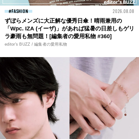
FASHION
2026.08.08
ずぼらメンズに大正解な優秀日傘！晴雨兼用の
「Wpc. IZA (イーザ)」があれば猛暑の日差しもゲリ
ラ豪雨も無問題！[編集者の愛用私物 #360]
editor's BUZZ / 編集者の愛用私物