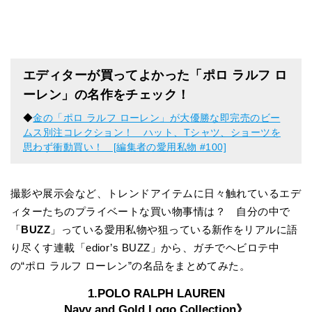
エディターが買ってよかった「ポロ ラルフ ロ
ーレン」の名作をチェック！
◆
金の「ポロ ラルフ ローレン」が大優勝な即完売のビー
ムス別注コレクション！ ハット、Tシャツ、ショーツを
思わず衝動買い！ [編集者の愛用私物 #100]
撮影や展示会など、トレンドアイテムに日々触れているエデ
ィターたちのプライベートな買い物事情は？ 自分の中で
「
BUZZ
」っている愛用私物や狙っている新作をリアルに語
り尽くす連載「edior’s BUZZ」から、ガチでヘビロテ中
の“ポロ ラルフ ローレン”の名品をまとめてみた。
1.POLO RALPH LAUREN
Navy and Gold Logo Collection》