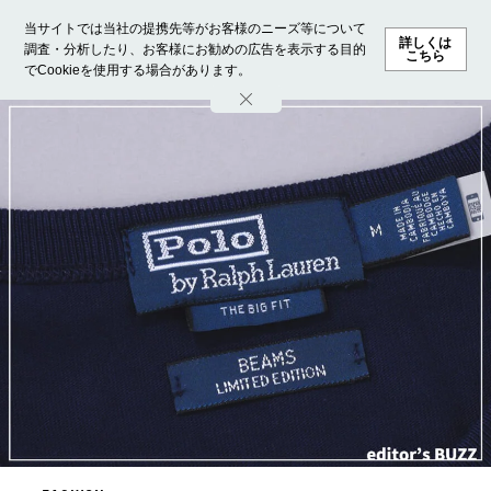
当サイトでは当社の提携先等がお客様のニーズ等について
詳しくは
調査・分析したり、お客様にお勧めの広告を表示する目的
こちら
でCookieを使用する場合があります。
ホーム
モデル募集
ランキング
ファッション
ビューテ