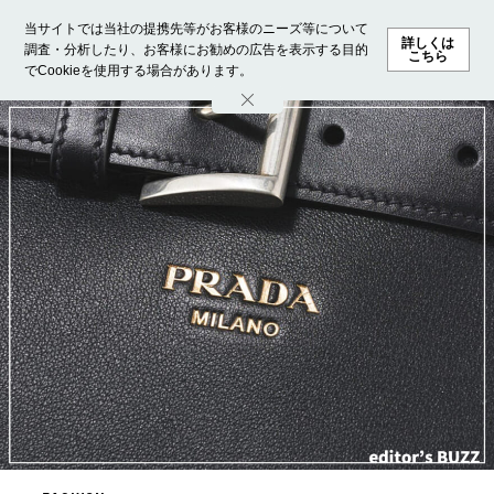
当サイトでは当社の提携先等がお客様のニーズ等について
詳しくは
調査・分析したり、お客様にお勧めの広告を表示する目的
こちら
でCookieを使用する場合があります。
ホーム
モデル募集
ランキング
ファッション
ビューテ