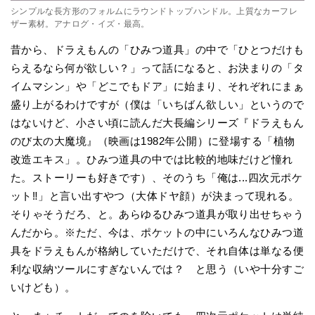
シンプルな長方形のフォルムにラウンドトップハンドル。上質なカーフレ
ザー素材。アナログ・イズ・最高。
昔から、ドラえもんの「ひみつ道具」の中で「ひとつだけも
らえるなら何が欲しい？」って話になると、お決まりの「タ
イムマシン」や「どこでもドア」に始まり、それぞれにまぁ
盛り上がるわけですが（僕は「いちばん欲しい」というので
はないけど、小さい頃に読んだ大長編シリーズ『ドラえもん
のび太の大魔境』（映画は1982年公開）に登場する「植物
改造エキス」。ひみつ道具の中では比較的地味だけど憧れ
た。ストーリーも好きです）、そのうち「俺は...四次元ポケ
ット‼︎」と言い出すやつ（大体ドヤ顔）が決まって現れる。
そりゃそうだろ、と。あらゆるひみつ道具が取り出せちゃう
んだから。※ただ、今は、ポケットの中にいろんなひみつ道
具をドラえもんが格納していただけで、それ自体は単なる便
利な収納ツールにすぎないんでは？ と思う（いや十分すご
いけども）。