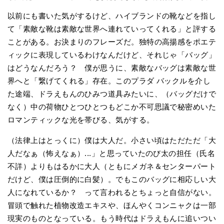
以前にも書いた気がするけど、ハイブランドの靴などを指し
て「素敵な靴は素敵な世界へ連れていってくれる」と評する
ことがある。お決まりのフレーズだ。独特の高揚感をポエテ
ィックに表現しているわけなんだけど、それじゃ「バッグ」
はどうなんだろう？ 僕が思うに、素敵なバッグは素敵な世
界へと「繋げてくれる」存在。このプラダ バックルを介し
た途端、ドラえもんのひみつ道具みたいに、（バッグだけで
なく）中の荷物ひとつひとつもどこか不可思議で秘密めいた
ロマンティックな光を帯びる、気がする。
（法律上はとっくに）僕は大人だ。小さい頃はただただ「大
人だなぁ（怖えなぁ）...」と思っていたのび太の担任（氏名
不詳）よりもはるかに大人（ともにメガネ＆センターパート
だけど、僕は圧倒的に白髪）。でもこのバッグに相応しい大
人になれているか？ って言われるとちょっと自信がない。
冒頭で触れた植物改造エキスや、ほんやくコンニャクは一部
現実のものとなっている。もう時代はドラえもんに追いつい