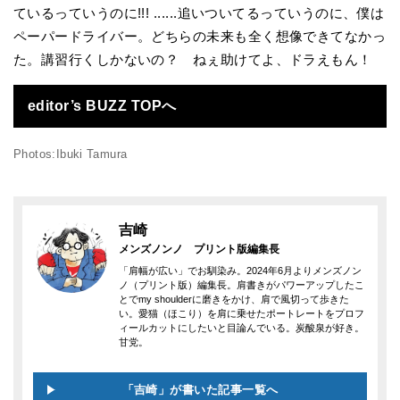
ているっていうのに!!! ......追いついてるっていうのに、僕は
ペーパードライバー。どちらの未来も全く想像できてなかっ
た。講習行くしかないの？ ねぇ助けてよ、ドラえもん！
editor’s BUZZ TOPへ
Photos:Ibuki Tamura
吉崎
メンズノンノ プリント版編集長
「肩幅が広い」でお馴染み。2024年6月よりメンズノン
ノ（プリント版）編集長。肩書きがパワーアップしたこ
とでmy shoulderに磨きをかけ、肩で風切って歩きた
い。愛猫（ほこり）を肩に乗せたポートレートをプロフ
ィールカットにしたいと目論んでいる。炭酸泉が好き。
甘党。
「吉崎」が書いた記事一覧へ