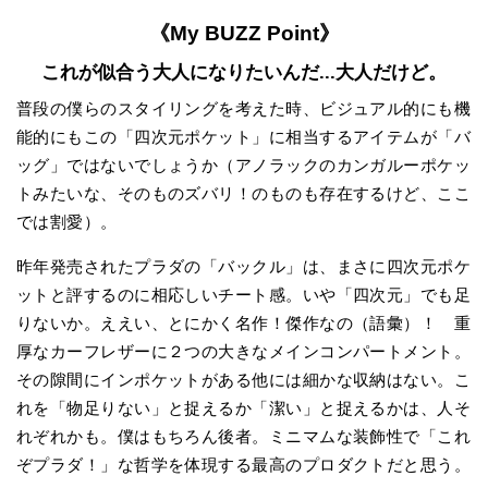
《My BUZZ Point》
これが似合う大人になりたいんだ...大人だけど。
普段の僕らのスタイリングを考えた時、ビジュアル的にも機
能的にもこの「四次元ポケット」に相当するアイテムが「バ
ッグ」ではないでしょうか（アノラックのカンガルーポケッ
トみたいな、そのものズバリ！のものも存在するけど、ここ
では割愛）。
昨年発売されたプラダの「バックル」は、まさに四次元ポケ
ットと評するのに相応しいチート感。いや「四次元」でも足
りないか。ええい、とにかく名作！傑作なの（語彙）！ 重
厚なカーフレザーに２つの大きなメインコンパートメント。
その隙間にインポケットがある他には細かな収納はない。こ
れを「物足りない」と捉えるか「潔い」と捉えるかは、人そ
れぞれかも。僕はもちろん後者。ミニマムな装飾性で「これ
ぞプラダ！」な哲学を体現する最高のプロダクトだと思う。