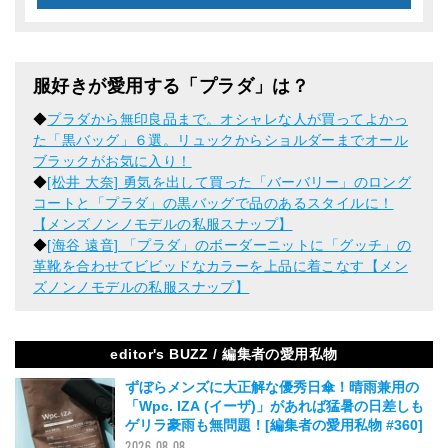
服好きが愛用する「プラダ」は？
◆
プラダから無印良品まで。オシャレな人が買ってよかっ
た「黒バッグ」６選。リュックからショルダーまでオール
ブラックがお気に入り！
◆
[松井 大奈] 勇気を出して買った「バーバリー」のロング
コートと「プラダ」の黒バッグで品のあるスタイルに！
【メンズノンノモデルの私服スナップ】
◆
[海谷 遠音] 「プラダ」のボーダーニットに「グッチ」の
革靴を合わせてビビッドなカラーを上品に着こなす【メン
ズノンノモデルの私服スナップ】
editor's BUZZ / 編集者の愛用私物
ずぼらメンズに大正解な優秀日傘！晴雨兼用の
「Wpc. IZA (イーザ)」があれば猛暑の日差しも
ゲリラ豪雨も無問題！[編集者の愛用私物 #360]
2026.08.08