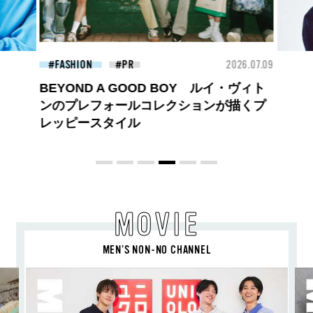
2026.07.09
FASHION
2026.07.09
FA
・ヴィト
【PRADA × NI-KI(ENHYPEN)】時をかけ
描くプ
る、ニューモード
MOVIE
MEN’S NON-NO CHANNEL