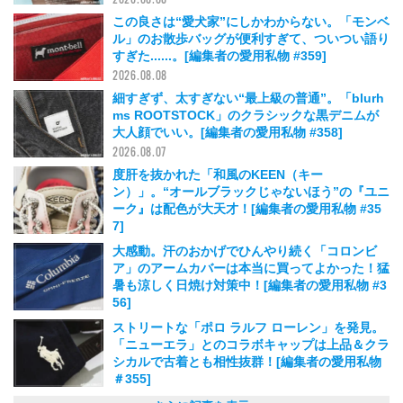
この良さは“愛犬家”にしかわからない。「モンベ
ル」のお散歩バッグが便利すぎて、ついつい語り
すぎた......。[編集者の愛用私物 #359]
2026.08.08
細すぎず、太すぎない“最上級の普通”。「blurh
ms ROOTSTOCK」のクラシックな黒デニムが
大人顔でいい。[編集者の愛用私物 #358]
2026.08.07
度肝を抜かれた「和風のKEEN（キー
ン）」。“オールブラックじゃないほう”の『ユニ
ーク』は配色が大天才！[編集者の愛用私物 #35
7]
2026.08.06
大感動。汗のおかげでひんやり続く「コロンビ
ア」のアームカバーは本当に買ってよかった！猛
暑も涼しく日焼け対策中！[編集者の愛用私物 #3
56]
2026.08.05
ストリートな「ポロ ラルフ ローレン」を発見。
「ニューエラ」とのコラボキャップは上品＆クラ
シカルで古着とも相性抜群！[編集者の愛用私物
＃355]
2026.08.05