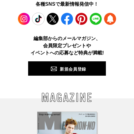
各種SNSで最新情報発信中！
Instagram
TikTok
X
Facebook
Pinterest
LINE
WEB
編集部からのメールマガジン、
会員限定プレゼントや
PUSH
イベントへの応募など特典が満載!
新規会員登録
MAGAZINE