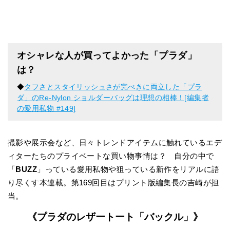
オシャレな人が買ってよかった「プラダ」
は？
◆
タフさとスタイリッシュさが完ぺきに両立した「プラ
ダ」のRe-Nylon ショルダーバッグは理想の相棒！[編集者
の愛用私物 #149]
撮影や展示会など、日々トレンドアイテムに触れているエデ
ィターたちのプライベートな買い物事情は？ 自分の中で
「
BUZZ
」っている愛用私物や狙っている新作をリアルに語
り尽くす本連載。第169回目はプリント版編集長の吉崎が担
当。
《プラダのレザートート「バックル」》