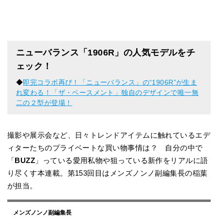
ニューバランス「1906R」の人気モデルをチ
ェック！
◆
即完コラボ再び！「ニューバランス」の“1906R”が生ま
れ変わる！「ザ・ベースメント」独自のデザインで唯一無
二の２型が登場！
撮影や展示会など、日々トレンドアイテムに触れているエデ
ィターたちのプライベートな買い物事情は？ 自分の中で
「
BUZZ
」っている愛用私物や狙っている新作をリアルに語
り尽くす本連載。第153回目はメンズノンノ副編集長の稲葉
が担当。
メンズノンノ副編集長