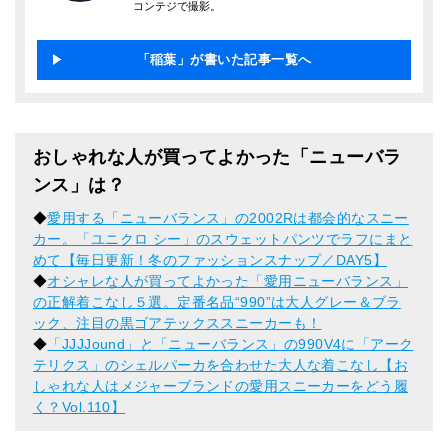
コンテジで撮影。
「稲葉」が書いた記事一覧へ
おしゃれな人が買ってよかった「ニューバラ
ンス」は？
◆
愛用する「ニューバランス」の2002Rは都会的なスニー
カー。「ユニクロ シー」のスウェットパンツでラフにまと
めて【毎日更新！冬のファッションスナップ／DAY5】
◆
オシャレな人が買ってよかった「愛用ニューバランス」
の正解着こなし５選。定番名品“990”は大人グレー＆ブラ
ック、注目の黒ゴアテックススニーカーも！
◆
「JJJJound」と「ニューバランス」の990V4に「アーク
テリクス」のシェルパーカを合わせた大人な着こなし【お
しゃれな人はメジャーブランドの愛用スニーカーをどう履
く？Vol.110】