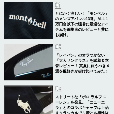
とにかく涼しい！「モンベル」
のメンズアパレル13選。ALL１
万円台以下の猛暑に最適なアイ
テムを編集者のレビューと共に
お届け。
「レイバン」のオラつかない
『大人サングラス』を試着＆本
音レビュー！ 真夏に買うべき４
選を服好きが掛け比べてみた！
ストリートな「ポロ ラルフ ロ
ーレン」を発見。「ニューエ
ラ」とのコラボキャップは上品
＆クラシカルで古着とも相性抜