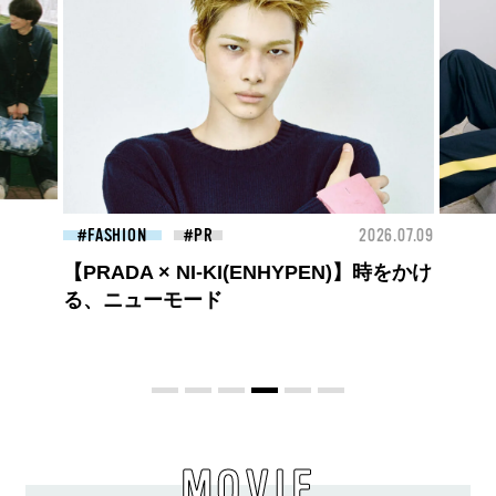
26.07.09
FASHION
2026.07.09
FAS
ロエベの新しい世界へようこそ。大胆な
コントラストとレイヤードの先に。装う
喜び、明るいスピリット
MOVIE