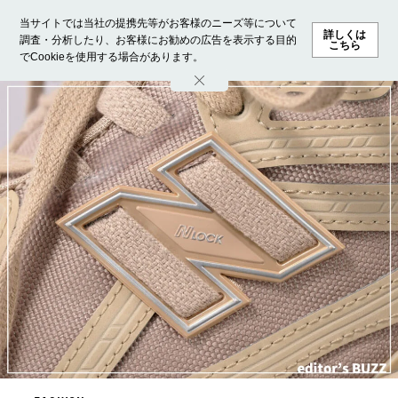
当サイトでは当社の提携先等がお客様のニーズ等について
詳しくは
調査・分析したり、お客様にお勧めの広告を表示する目的
こちら
でCookieを使用する場合があります。
ホーム
モデル募集
ランキング
ファッション
ビューテ