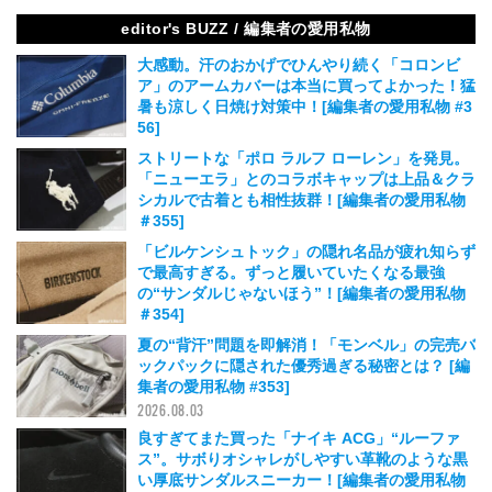
editor's BUZZ / 編集者の愛用私物
大感動。汗のおかげでひんやり続く「コロンビ
ア」のアームカバーは本当に買ってよかった！猛
暑も涼しく日焼け対策中！[編集者の愛用私物 #3
56]
2026.08.05
ストリートな「ポロ ラルフ ローレン」を発見。
「ニューエラ」とのコラボキャップは上品＆クラ
シカルで古着とも相性抜群！[編集者の愛用私物
＃355]
2026.08.05
「ビルケンシュトック」の隠れ名品が疲れ知らず
で最高すぎる。ずっと履いていたくなる最強
の“サンダルじゃないほう”！[編集者の愛用私物
＃354]
2026.08.04
夏の“背汗”問題を即解消！「モンベル」の完売バ
ックパックに隠された優秀過ぎる秘密とは？ [編
集者の愛用私物 #353]
2026.08.03
良すぎてまた買った「ナイキ ACG」“ルーファ
ス”。サボりオシャレがしやすい革靴のような黒
い厚底サンダルスニーカー！[編集者の愛用私物