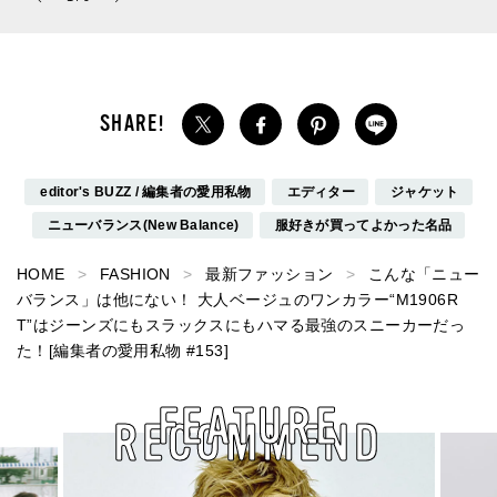
パルファム」
新スニーカースナップ／
DAY6】
editor's BUZZ / 編集者の愛用私物
エディター
ジャケット
ニューバランス(New Balance)
服好きが買ってよかった名品
HOME
FASHION
最新ファッション
こんな「ニュー
バランス」は他にない！ 大人ベージュのワンカラー“M1906R
T”はジーンズにもスラックスにもハマる最強のスニーカーだっ
た！[編集者の愛用私物 #153]
FEATURE
RECOMMEND