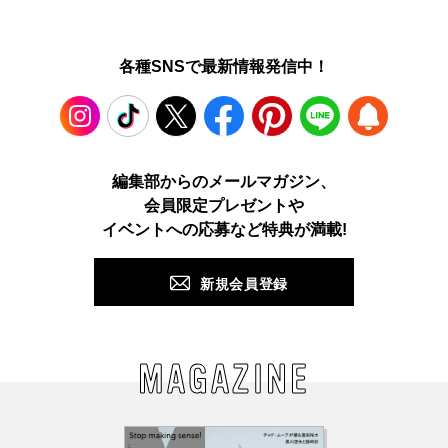
各種SNSで最新情報発信中！
Instagram
TikTok
X
Facebook
Pinterest
LINE
WEB
編集部からのメールマガジン、
会員限定プレゼントや
PUSH
イベントへの応募など特典が満載!
新規会員登録
MAGAZINE