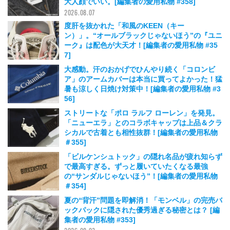
大人顔でいい。[編集者の愛用私物 #358]
2026.08.07
度肝を抜かれた「和風のKEEN（キー
ン）」。“オールブラックじゃないほう”の『ユニ
ーク』は配色が大天才！[編集者の愛用私物 #35
7]
2026.08.06
大感動。汗のおかげでひんやり続く「コロンビ
ア」のアームカバーは本当に買ってよかった！猛
暑も涼しく日焼け対策中！[編集者の愛用私物 #3
56]
2026.08.05
ストリートな「ポロ ラルフ ローレン」を発見。
「ニューエラ」とのコラボキャップは上品＆クラ
シカルで古着とも相性抜群！[編集者の愛用私物
＃355]
2026.08.05
「ビルケンシュトック」の隠れ名品が疲れ知らず
で最高すぎる。ずっと履いていたくなる最強
の“サンダルじゃないほう”！[編集者の愛用私物
＃354]
2026.08.04
夏の“背汗”問題を即解消！「モンベル」の完売バ
ックパックに隠された優秀過ぎる秘密とは？ [編
集者の愛用私物 #353]