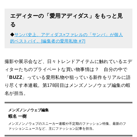
エディターの「愛用アディダス」をもっと見
る
◆
サンバ史上、アディダス×ファレルの「サンバ」が個人
的ベストバイ。[編集者の愛用私物 #7]
撮影や展示会など、日々トレンドアイテムに触れているエデ
ィターたちのプライベートな買い物事情は？ 自分の中で
「
BUZZ
」っている愛用私物や狙っている新作をリアルに語
り尽くす本連載。第178回目はメンズノンノウェブ編集の蝦
名が担当。
メンズノンノウェブ編集
蝦名 一樹
メンズノンノウェブのスニーカー連載や不定期のファッション特集、最新のフ
ァッションニュースなど、主にファッション記事を担当。