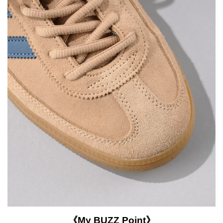
《My BUZZ Point》