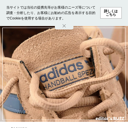
当サイトでは当社の提携先等がお客様のニーズ等について
詳しくは
調査・分析したり、お客様にお勧めの広告を表示する目的
こちら
でCookieを使用する場合があります。
ホーム
モデル募集
ランキング
ファッション
ビューテ