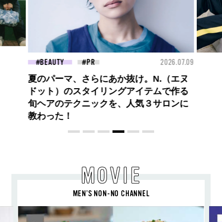
26.07.09
FASHION
2026.07.09
FAS
ロエベの新しい世界へようこそ。大胆な
コントラストとレイヤードの先に。装う
喜び、明るいスピリット
MOVIE
MEN’S NON-NO CHANNEL