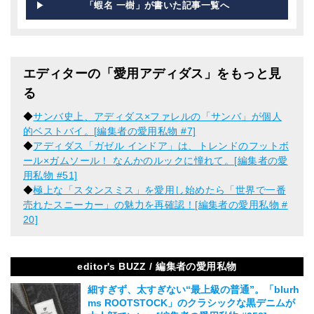
「蝦名 一樹」が書いた記事一覧へ
エディターの「愛用アディダス」をもっと見
る
◆
サンバ史上、アディダス×ファレルの「サンバ」が個人
的ベストバイ。[編集者の愛用私物 #7]
◆
アディダス「ガゼル インドア」は、トレンドのフットボ
ール×ガムソール！ なんかのルックに憧れて。[編集者の愛
用私物 #51]
◆
極上な「スタンスミス」を愛用し始めたら「世界で一番
売れたスニーカー」の魅力を再確認！[編集者の愛用私物 #
20]
editor's BUZZ / 編集者の愛用私物
細すぎず、太すぎない“最上級の普通”。「blurh
ms ROOTSTOCK」のクラシックな黒デニムが