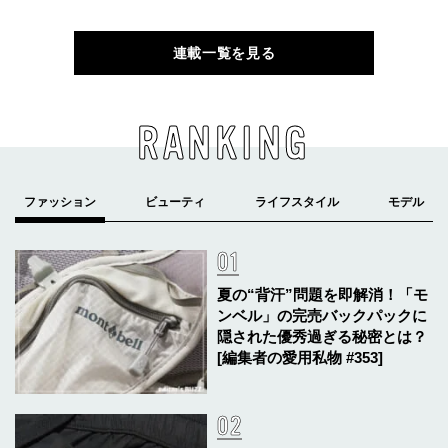
連載一覧を見る
RANKING
夏の“背汗”問題を即解消！「モ
ンベル」の完売バックパックに
隠された優秀過ぎる秘密とは？
[編集者の愛用私物 #353]