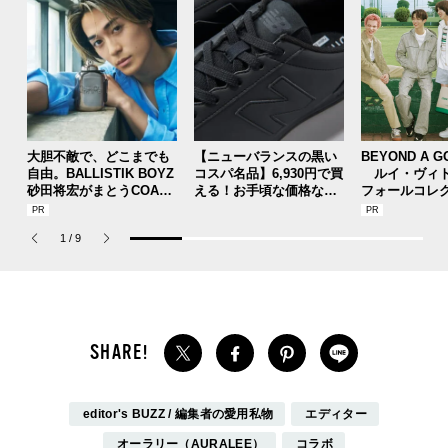
2024.09.06
2024.08.15
大胆不敵で、どこまでも
【ニューバランスの黒い
BEYOND A G
自由。BALLISTIK BOYZ
コスパ名品】6,930円で買
ルイ・ヴィト
砂田将宏がまとうCOACH
える！お手頃な価格なオ
フォールコレ
の新作フレグランス「コ
ールブラックのニューバ
描くプレッピ
ーチ ピュア プラチナム
ランスの実力／New Bala
1
/
9
パルファム」
nce CT30
editor's BUZZ / 編集者の愛用私物
エディター
オーラリー（AURALEE）
コラボ