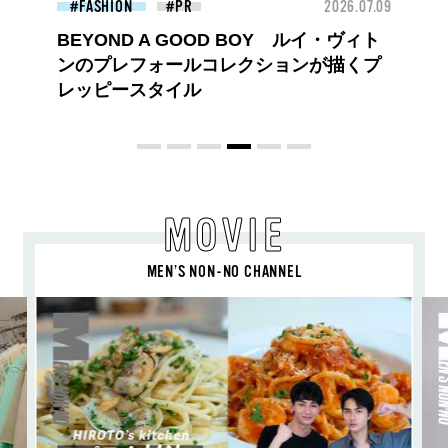
26.07.09
BEAUTY
2026.07.09
FAS
夏のパーマ、さらにあか抜け。N.（エヌ
ドット）のスタイリングアイテムで作る
旬ヘアのテクニックを、人気３サロンに
教わった！
MOVIE
MEN’S NON-NO CHANNEL