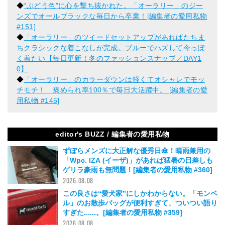
◆
“ぶどう色”に心を撃ち抜かれた。「オーラリー」のジー
ンズでオールブラックな毎日から卒業！[編集者の愛用私物
#151]
◆
「オーラリー」のツイードセットアップがあればたちま
ちクラシックな着こなしが完成。ブルーでハズして今っぽ
く着たい【毎日更新！冬のファッションスナップ／DAY1
0】
◆
「オーラリー」のカラーダウンは軽くてオシャレでモッ
チモチ！ 褒められ率100％で毎日大活躍中。 [編集者の愛
用私物 #145]
editor's BUZZ / 編集者の愛用私物
ずぼらメンズに大正解な優秀日傘！晴雨兼用の
「Wpc. IZA (イーザ)」があれば猛暑の日差しも
ゲリラ豪雨も無問題！[編集者の愛用私物 #360]
2026.08.08
この良さは“愛犬家”にしかわからない。「モンベ
ル」のお散歩バッグが便利すぎて、ついつい語り
すぎた......。[編集者の愛用私物 #359]
2026.08.08