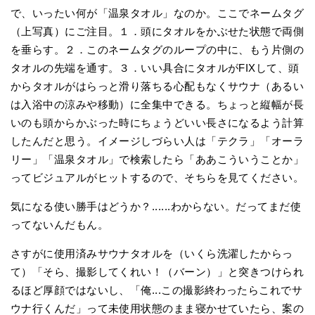
で、いったい何が「温泉タオル」なのか。ここでネームタグ
（上写真）にご注目。１．頭にタオルをかぶせた状態で両側
を垂らす。２．このネームタグのループの中に、もう片側の
タオルの先端を通す。３．いい具合にタオルがFIXして、頭
からタオルがはらっと滑り落ちる心配もなくサウナ（あるい
は入浴中の涼みや移動）に全集中できる。ちょっと縦幅が長
いのも頭からかぶった時にちょうどいい長さになるよう計算
したんだと思う。イメージしづらい人は「テクラ」「オーラ
リー」「温泉タオル」で検索したら「ああこういうことか」
ってビジュアルがヒットするので、そちらを見てください。
気になる使い勝手はどうか？......わからない。だってまだ使
ってないんだもん。
さすがに使用済みサウナタオルを（いくら洗濯したからっ
て）「そら、撮影してくれい！（バーン）」と突きつけられ
るほど厚顔ではないし、「俺...この撮影終わったらこれでサ
ウナ行くんだ」って未使用状態のまま寝かせていたら、案の