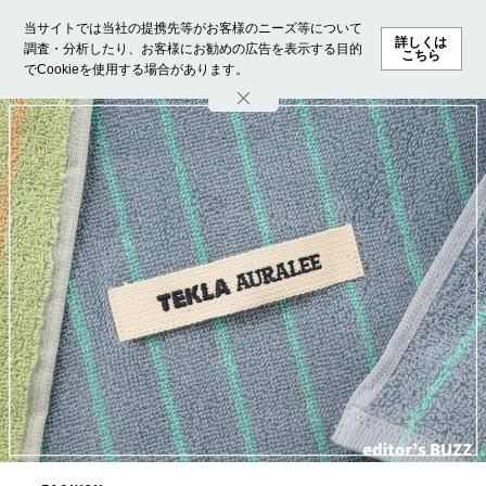
当サイトでは当社の提携先等がお客様のニーズ等について
詳しくは
調査・分析したり、お客様にお勧めの広告を表示する目的
こちら
でCookieを使用する場合があります。
ホーム
モデル募集
ランキング
ファッション
ビューテ