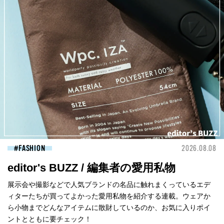
FASHION
2026.08.08
editor's BUZZ / 編集者の愛用私物
展示会や撮影などで人気ブランドの名品に触れまくっているエデ
ィターたちが買ってよかった愛用私物を紹介する連載。ウェアか
ら小物までどんなアイテムに散財しているのか、お気に入りポイ
ントとともに要チェック！