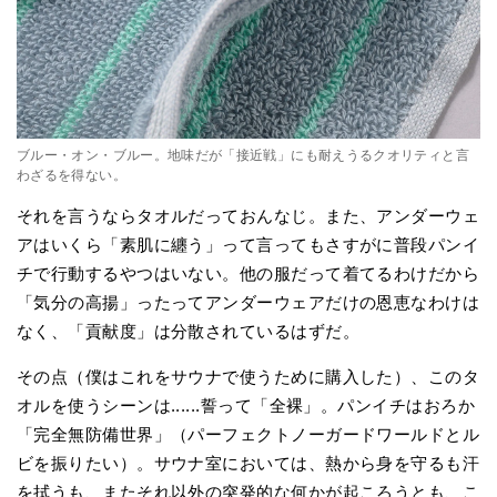
ブルー・オン・ブルー。地味だが「接近戦」にも耐えうるクオリティと言
わざるを得ない。
それを言うならタオルだっておんなじ。また、アンダーウェ
アはいくら「素肌に纏う」って言ってもさすがに普段パンイ
チで行動するやつはいない。他の服だって着てるわけだから
「気分の高揚」ったってアンダーウェアだけの恩恵なわけは
なく、「貢献度」は分散されているはずだ。
その点（僕はこれをサウナで使うために購入した）、このタ
オルを使うシーンは......誓って「全裸」。パンイチはおろか
「完全無防備世界」（パーフェクトノーガードワールドとル
ビを振りたい）。サウナ室においては、熱から身を守るも汗
を拭うも、またそれ以外の突発的な何かが起ころうとも、こ