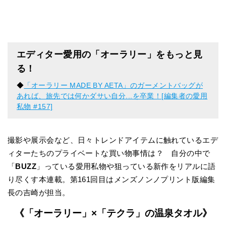
エディター愛用の「オーラリー」をもっと見
る！
◆
「オーラリー MADE BY AETA」のガーメントバッグが
あれば、旅先では何かダサい自分...を卒業！[編集者の愛用
私物 #157]
撮影や展示会など、日々トレンドアイテムに触れているエデ
ィターたちのプライベートな買い物事情は？ 自分の中で
「
BUZZ
」っている愛用私物や狙っている新作をリアルに語
り尽くす本連載。第161回目はメンズノンノプリント版編集
長の吉崎が担当。
《「オーラリー」×「テクラ」の温泉タオル》