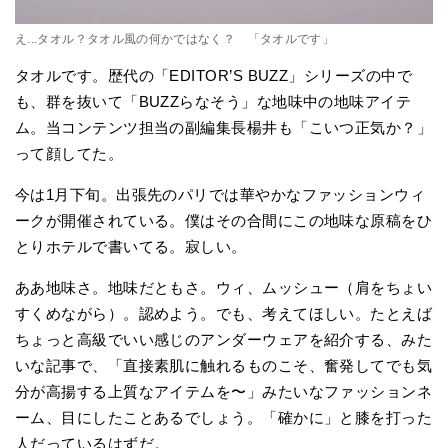
え...タオル？タオル風の何かではなく？ 「タオルです」
タオルです。歴代の「EDITOR’S BUZZ」シリーズの中で
も、群を抜いて「BUZZらなそう」な地味中の地味アイテ
ム。当コンテンツ担当の副編集長楊井も「こいつ正気か？」
って顔してた。
今は1月下旬。出張先のパリでは華やかなファッションウィ
ークが開催されている。僕はその合間にこの地味な原稿をひ
とりホテルで書いてる。寂しい。
ああ地味さ。地味だともさ。ウィ、ムッシュー（肩をちょい
すくめながら）。認めよう。でも、考えてほしい。たとえば
ちょっと高級でいい感じのアンダーウェアを紹介する、みた
いな記事で、「直接素肌に触れるものこそ、奮発してでも気
分が高揚する上質なアイテムを〜」みたいなファッションネ
ーム、目にしたことあるでしょう。「確かに」と膝を打った
人だっているはずだ。