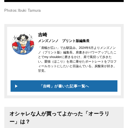
Photos:Ibuki Tamura
吉崎
メンズノンノ プリント版編集長
「肩幅が広い」でお馴染み。2024年6月よりメンズノン
ノ（プリント版）編集長。肩書きがパワーアップしたこ
とでmy shoulderに磨きをかけ、肩で風切って歩きた
い。愛猫（ほこり）を肩に乗せたポートレートをプロフ
ィールカットにしたいと目論んでいる。炭酸泉が好き。
甘党。
「吉崎」が書いた記事一覧へ
オシャレな人が買ってよかった「オーラリ
ー」は？