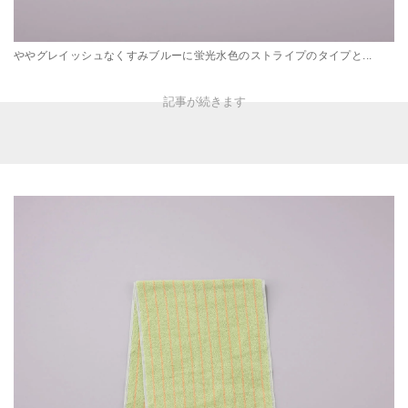
ややグレイッシュなくすみブルーに蛍光水色のストライプのタイプと...