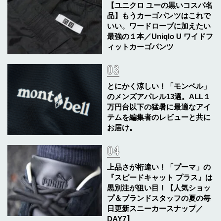
【ユニクロ ユーの黒いコスパ名
品】もうカーゴパンツはこれで
いい。ワードローブに加えたい
最強の１本／Uniqlo U ワイドフ
ィットカーゴパンツ
とにかく涼しい！「モンベル」
のメンズアパレル13選。ALL１
万円台以下の猛暑に最適なアイ
テムを編集者のレビューと共に
お届け。
上品さが桁違い！「プーマ」の
『スピードキャット プラス』は
黒別注が狙い目！【人気ショッ
プ＆ブランドスタッフの夏の毎
日更新スニーカースナップ／
DAY7】