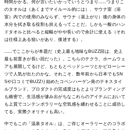
時間かかる。何が言いたいかっていうとつまり......つまりこ
のタオルは（あくまでマイルール的には）、サウナ室（浴
室）内での使用のみならず、サウナ（湯上がり）後の身体の
水分を拭き取る役割も担えるってことだ。しかも一般のハン
ドタオルと比べると縦幅がやや長いので余計に使える（それ
は仕様上ある狙いがあり、後述する）。
......でここからが本題だ（史上最も地味なBUZZ回は、史上
最も前置きが長い回だった）。こちらのテクラ。ホームウェ
アも展開してるけど、もともとベッドシーツとかピローシー
ツで人気が出たのかな。それこそ、数年前から日本でもSN
Sや口コミでBUZZり始めたコペンハーゲン発のテキスタイ
ルブランド。プロダクトの完成度はもとよりブランディング
も緻密で、生活感が滲み出がちなこれらのアイテムにおいて
も上質でコンテンポラリーな空気感を纏わせることに成功し
てる。実際クオリティも高い。
中でもこの「温泉タオル」は、ご存じオーラリーとのコラボ