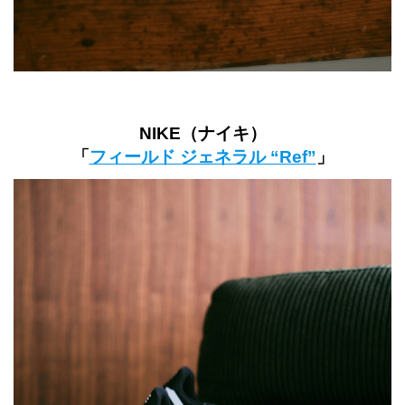
NIKE（ナイキ）
「
フィールド ジェネラル “Ref”
」