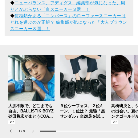
◆
ニューバランス、アディダス...編集部が気になった、周
りとかぶらない「白スニーカー３選」！
◆
何種類かある「コンバース」のローファースニーカーは
どれを選ぶのが正解？ 編集部が気になった「大人ブラウン
スニーカー８選」！
大胆不敵で、どこまでも
３位ウーフォス、２位キ
高橋璃央と、
自由。BALLISTIK BOYZ
ーン、１位は？ 最強「黒
の出会い。夏
砂田将宏がまとうCOACH
サンダル」全20足を試着
ンクゴールド
の新作フレグランス「コ
した服好きモデルのマイ
SUMMER PIN
ーチ ピュア プラチナム
ベストを本音レビューで
Jouete! Vol.1
1
/
9
パルファム」
お届け！