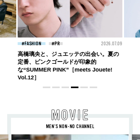
26.07.09
BEAUTY
2026.07.09
FAS
夏のパーマ、さらにあか抜け。N.（エヌ
ドット）のスタイリングアイテムで作る
旬ヘアのテクニックを、人気３サロンに
教わった！
MOVIE
MEN’S NON-NO CHANNEL