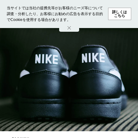
当サイトでは当社の提携先等がお客様のニーズ等について
詳しくは
調査・分析したり、お客様にお勧めの広告を表示する目的
こちら
でCookieを使用する場合があります。
ホーム
モデル募集
ランキング
ファッション
ビューテ