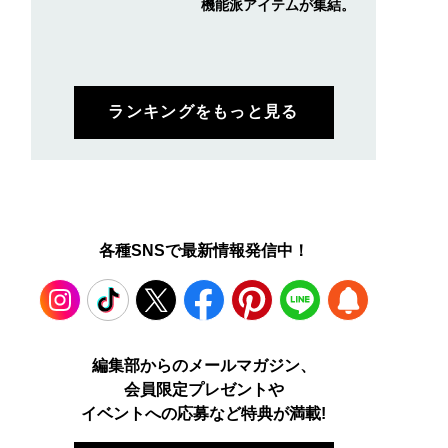
機能派アイテムが集結。
ランキングをもっと見る
各種SNSで最新情報発信中！
Instagram
TikTok
X
Facebook
Pinterest
LINE
WEB
編集部からのメールマガジン、
会員限定プレゼントや
PUSH
イベントへの応募など特典が満載!