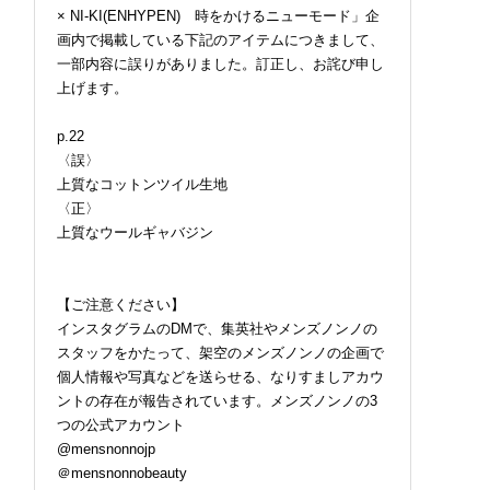
× NI-KI(ENHYPEN) 時をかけるニューモード」企
画内で掲載している下記のアイテムにつきまして、
一部内容に誤りがありました。訂正し、お詫び申し
上げます。
p.22
〈誤〉
上質なコットンツイル生地
〈正〉
上質なウールギャバジン
【ご注意ください】
インスタグラムのDMで、集英社やメンズノンノの
スタッフをかたって、架空のメンズノンノの企画で
個人情報や写真などを送らせる、なりすましアカウ
ントの存在が報告されています。メンズノンノの3
つの公式アカウント
@mensnonnojp
＠mensnonnobeauty