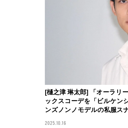
[樋之津 琳太郎] 「オーラ
ックスコーデを「ビルケン
ンズノンノモデルの私服ス
2025.10.16