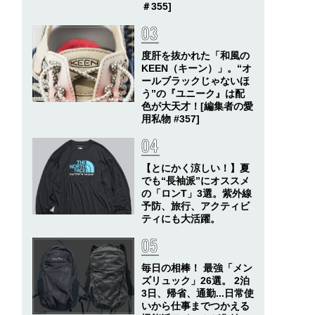
＃355]
度肝を抜かれた「和風の
KEEN（キーン）」。“オ
ールブラックじゃないほ
う”の『ユニーク』は配
色が大天才！[編集者の愛
用私物 #357]
【とにかく涼しい！】夏
でも“長袖派”にオススメ
の「ロンT」3選。紫外線
予防、旅行、アクティビ
ティにも大活躍。
毎日の相棒！ 最強「メン
ズリュック」26選。 2泊
3日、帰省、通勤...日常使
いから仕事までつかえる