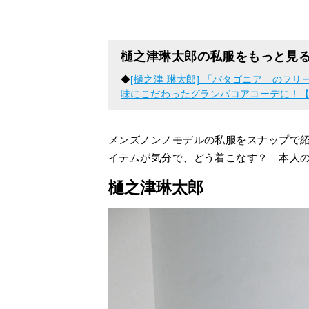
樋之津琳太郎の私服をもっと見
◆
[樋之津 琳太郎] 「パタゴニア」のフ
味にこだわったグランパコアコーデに！
メンズノンノモデルの私服をスナップで
イテムが気分で、どう着こなす？ 本人
樋之津琳太郎