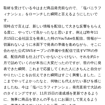
取材を受けている今はまだ商品発売前なので、「塩バニラフ
ィナンシェ」をローンチした瞬間と言えるようにしたいで
す。
現時点で言えば、新しい情報を配信して大きな反響をもらえ
る度に、やっていて良かったなと思います。例えば昨年11
月15日に会社設立を発表した時のYouTube生配信。情報が一
切漏れないように水面下で発表の準備を進めながら、そこに
合わせた公式SNSオープンの準備や生配信で流すVTRの作
成、配信内容も仕上げていかないといけない。それを約1ヶ
月で詰めていくのが本当に大変だったのですが、世の中に発
表できた瞬間、これまで応援してくれた人にきちんと自分が
やりたいことをお伝えできた瞬間はすごく興奮しました。こ
こまでやってよかったなと、何物にも代えがたい喜びを感じ
ましたね。今は「塩バニラフィナンシェ」発売直前で大詰め
のタイミングですが、11月15日の達成感を更新できるよう
に、無事に商品を皆さんの手もとにお届けして笑えるよう