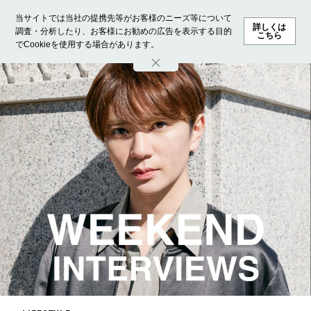
当サイトでは当社の提携先等がお客様のニーズ等について
詳しくは
調査・分析したり、お客様にお勧めの広告を表示する目的
こちら
でCookieを使用する場合があります。
ホーム
モデル募集
ランキング
ファッション
ビューテ