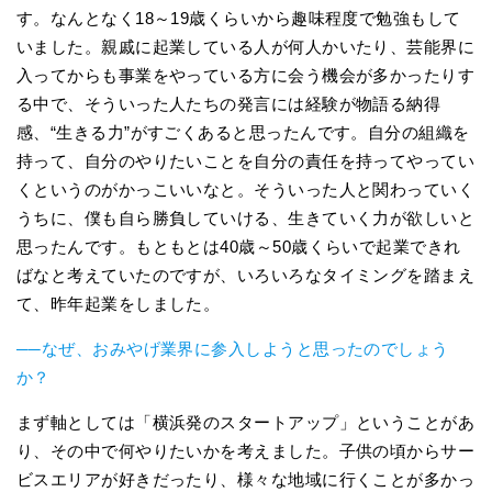
す。なんとなく18～19歳くらいから趣味程度で勉強もして
いました。親戚に起業している人が何人かいたり、芸能界に
入ってからも事業をやっている方に会う機会が多かったりす
る中で、そういった人たちの発言には経験が物語る納得
感、“生きる力”がすごくあると思ったんです。自分の組織を
持って、自分のやりたいことを自分の責任を持ってやってい
くというのがかっこいいなと。そういった人と関わっていく
うちに、僕も自ら勝負していける、生きていく力が欲しいと
思ったんです。もともとは40歳～50歳くらいで起業できれ
ばなと考えていたのですが、いろいろなタイミングを踏まえ
て、昨年起業をしました。
──なぜ、おみやげ業界に参入しようと思ったのでしょう
か？
まず軸としては「横浜発のスタートアップ」ということがあ
り、その中で何やりたいかを考えました。子供の頃からサー
ビスエリアが好きだったり、様々な地域に行くことが多かっ