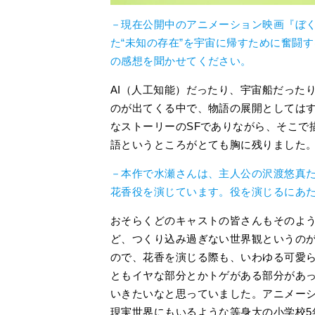
－現在公開中のアニメーション映画『ぼ
た“未知の存在”を宇宙に帰すために奮闘
の感想を聞かせてください。
AI（人工知能）だったり、宇宙船だった
のが出てくる中で、物語の展開としては
なストーリーのSFでありながら、そこで
語というところがとても胸に残りました
－本作で水瀬さんは、主人公の沢渡悠真
花香役を演じています。役を演じるにあ
おそらくどのキャストの皆さんもそのよ
ど、つくり込み過ぎない世界観というの
ので、花香を演じる際も、いわゆる可愛
ともイヤな部分とかトゲがある部分があっ
いきたいなと思っていました。アニメー
現実世界にもいるような等身大の小学校5