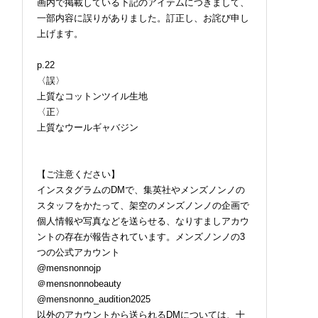
画内で掲載している下記のアイテムにつきまして、
一部内容に誤りがありました。訂正し、お詫び申し
上げます。
p.22
〈誤〉
上質なコットンツイル生地
〈正〉
上質なウールギャバジン
【ご注意ください】
インスタグラムのDMで、集英社やメンズノンノの
スタッフをかたって、架空のメンズノンノの企画で
個人情報や写真などを送らせる、なりすましアカウ
ントの存在が報告されています。メンズノンノの3
つの公式アカウント
@mensnonnojp
＠mensnonnobeauty
@mensnonno_audition2025
以外のアカウントから送られるDMについては、十