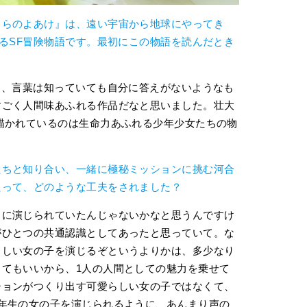
くらのよあけ』は、遠い宇宙から地球にやってき
するSF冒険物語です。最初にこの物語を読んだとき
り、言葉は知っていても自分に答えがないようなも
すごく人間味あふれる作品だなと思いました。壮大
描かれているのは生命力あふれる少年少女たちの物
。
たちと知り合い、一緒に極秘ミッションに挑む河合
たって、どのような工夫をされました？
うに演じられていたんじゃないかなと思うんですけ
がひとつの共通認識としてあったと思っていて。な
らしい女の子を演じるぞというよりかは、多少なり
てもいいから、1人の人間としての魅力を乗せて
ションがつくり出す可愛らしい女の子ではなくて、
年生の女の子を演じられるように、あんまり声の