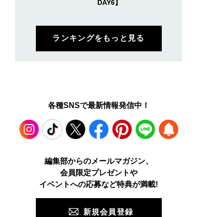
DAY6】
ランキングをもっと見る
各種SNSで最新情報発信中！
Instagram
TikTok
X
Facebook
Pinterest
LINE
WEB
編集部からのメールマガジン、
会員限定プレゼントや
PUSH
イベントへの応募など特典が満載!
新規会員登録