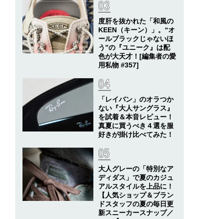
度肝を抜かれた「和風の
KEEN（キーン）」。“オ
ールブラックじゃないほ
う”の『ユニーク』は配
色が大天才！[編集者の愛
用私物 #357]
「レイバン」のオラつか
ない『大人サングラス』
を試着＆本音レビュー！
真夏に買うべき４選を服
好きが掛け比べてみた！
大人グレーの「特別なア
ディダス」で夏のカジュ
アルスタイルを上品に！
【人気ショップ＆ブラン
ドスタッフの夏の毎日更
新スニーカースナップ／