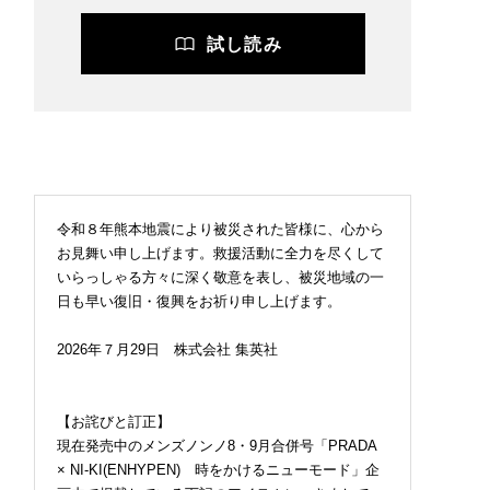
試し読み
令和８年熊本地震により被災された皆様に、心から
お見舞い申し上げます。救援活動に全力を尽くして
いらっしゃる方々に深く敬意を表し、被災地域の一
日も早い復旧・復興をお祈り申し上げます。
2026年７月29日 株式会社 集英社
【お詫びと訂正】
現在発売中のメンズノンノ8・9月合併号「PRADA
× NI-KI(ENHYPEN) 時をかけるニューモード」企