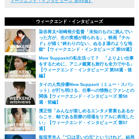
ィークエンド・インタビューズ 第49週】
ウィークエンド・インタビューズ
染谷将太×岩崎裕介監督「未知のものに挑んでい
った方が、生の実感が得られる」。映画『チル
ド』が描く“終わりのない、ぬるま湯のような地
獄”【ウィークエンド・インタビューズ 第59週】
2026.08.01
Mew Suppasitの私生活って？ 「よりよい仕事
をするために、アニメ鑑賞も旅行も全力でやる」
【ウィークエンド・インタビューズ 第58週・後
編】
2026.07.19
タイの人気俳優Mew Suppasit（ミュー・スパシ
ット）が打ち明ける、仕事への情熱とファンとの
関係【ウィークエンド・インタビューズ 第58
週・前編】
2026.07.18
濱正悟「みんなが楽しめるエンタメ要素もあるか
らこそ、軸である医療の現場をリアルに表現した
い」【ウィークエンド・インタビューズ 第57
週】
2026.07.05
板垣李光人「“口は災いの元”というけれど、結局