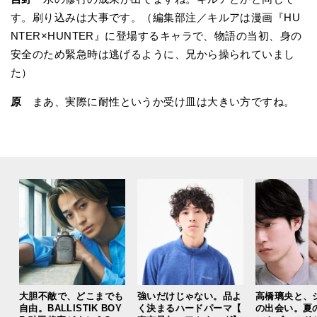
す。刷り込みは大事です。（編集部注／キルアは漫画『HU
NTER×HUNTER』に登場するキャラで、物語の当初、身の
安全のため緊急時は逃げるように、兄から操られていまし
た）
原
まあ、実際に耐性というか受け皿は大きい方ですね。
大胆不敵で、どこまでも
強いだけじゃない。品よ
高橋璃央と、
自由。BALLISTIK BOY
く決まるハードパーマ【
の出会い。夏