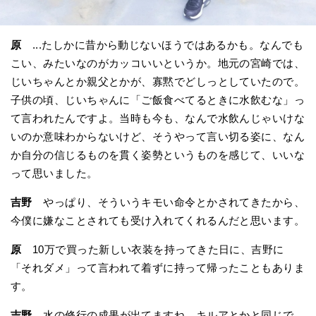
原
...たしかに昔から動じないほうではあるかも。なんでも
こい、みたいなのがカッコいいというか。地元の宮崎では、
じいちゃんとか親父とかが、寡黙でどしっとしていたので。
子供の頃、じいちゃんに「ご飯食べてるときに水飲むな」っ
て言われたんですよ。当時も今も、なんで水飲んじゃいけな
いのか意味わからないけど、そうやって言い切る姿に、なん
か自分の信じるものを貫く姿勢というものを感じて、いいな
って思いました。
吉野
やっぱり、そういうキモい命令とかされてきたから、
今僕に嫌なことされても受け入れてくれるんだと思います。
原
10万で買った新しい衣装を持ってきた日に、吉野に
「それダメ」って言われて着ずに持って帰ったこともありま
す。
吉野
水の修行の成果が出てますね。キルアとかと同じで