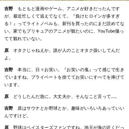
吉野
もともと漫画やゲーム、アニメが好きだったんです
が、最近忙しくて追えてなくて。『負けヒロインが多すぎ
る！』ってライトノベルも、新刊を買ったのにまだ読めてな
い。家でもプリキュアのアニメが観たいのに、YouTube撮っ
てて観れていない。
原
オタクじゃねえか。誰が人のことオタク扱いしてんだ
よ。
吉野
本当に、日々お笑い。『お笑いの鬼』って感じで生き
ていますね。プライベートを捨ててお笑いにすべてを捧げて
います。
原
どうしたんだ急に。大丈夫か、そんなこと言って...。
吉野
原はサウナとか野球とか、趣味がいろいろあっていい
んですけど。
原
野球はベイスターズファンですね。地元が海の近くだっ