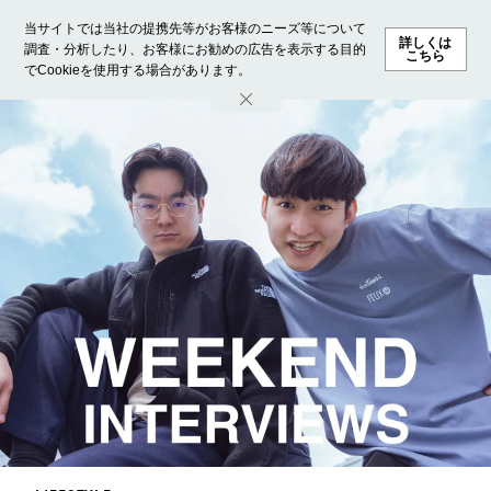
当サイトでは当社の提携先等がお客様のニーズ等について
詳しくは
調査・分析したり、お客様にお勧めの広告を表示する目的
こちら
でCookieを使用する場合があります。
ホーム
モデル募集
ランキング
ファッション
ビューテ