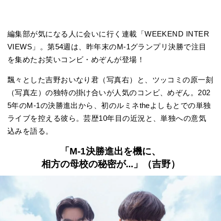
編集部が気になる人に会いに行く連載「WEEKEND INTER
VIEWS」。第54週は、昨年末のM-1グランプリ決勝で注目
を集めたお笑いコンビ・めぞんが登場！
飄々とした吉野おいなり君（写真右）と、ツッコミの原一刻
（写真左）の独特の掛け合いが人気のコンビ、めぞん。202
5年のM-1の決勝進出から、初のルミネtheよしもとでの単独
ライブを控える彼ら。芸歴10年目の近況と、単独への意気
込みを語る。
「M-1決勝進出を機に、
相方の母校の秘密が...」（吉野）