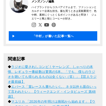
メンズノンノ編集
ハイブランドからコスパアイテムまで、ファッションと
カルチャー企画を担当。服を買うときは直観重視で、色
や柄、素材にぐっとくるポイントがあると即決！ ジュ
エリーと靴と猫とコーヒーが好き。
「中村」が書いた記事一覧へ
関連記事
◆
ラジオに愛されしコンビ！ヤーレンズ、しゃべりの本
懐。レギュラー番組数は驚異の5本。「でも、僕らのラジ
オを聴いても得られるものは全くない（笑）」【芸人ラジ
オ最前線】
◆
エバース「賞レースも勝ちたいし、ネタ以外も面白いっ
て言われたい」 【ウィークエンド・インタビューズ 第48
週】
◆
マユリカ 「2026年の年明けは挑戦から始めます」【ウ