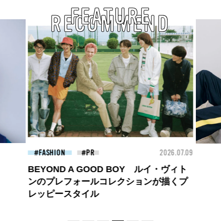
FEATURE
RECOMMEND
26.07.09
FASHION
2026.07.09
FAS
ロエベの新しい世界へようこそ。大胆な
コントラストとレイヤードの先に。装う
喜び、明るいスピリット