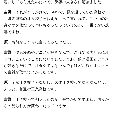
題にしてもらえたみたいで、反響の大きさに驚きました。
吉野
それがきっかけで、SNSで、原が通っていた高校が
「県内屈指のオタ校じゃねえか」って書かれて。こいつの出
身がオタ校だってバレちゃったっていうのが、一番でかい反
響ですね。
原
お前がしきりに言ってるだけだろ。
吉野
僕も漫画やアニメが好きなんで、これで名実ともにオ
タコンビということになりました。まあ、僕は漫画とアニメ
が好きなだけで、オタクではないんですけど。原がオタクっ
て言質が取れてよかったです。
原
全然オタ校じゃないし。大体オタ校ってなんなんだよ。
えっと、普通の工業高校です。
吉野
オタ校って判明したのが一番でかいですよね。周りか
らの見られ方が変わったっていうか。