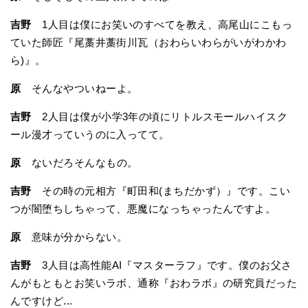
吉野
1人目は僕にお笑いのすべてを教え、高尾山にこもっ
ていた師匠『尾藁井藁街川瓦（おわらいわらがいがわかわ
ら)』。
原
そんなやついねーよ。
吉野
2人目は僕が小学3年の頃にリトルスモールハイスク
ール漫才っていうのに入ってて。
原
ないだろそんなもの。
吉野
その時の元相方『町田和(まちだかず）』です。こい
つが闇堕ちしちゃって、悪魔になっちゃったんですよ。
原
意味が分からない。
吉野
3人目は高性能AI『マスターラフ』です。僕のお父さ
んがもともとお笑いラボ、通称『おわラボ』の研究員だった
んですけど...