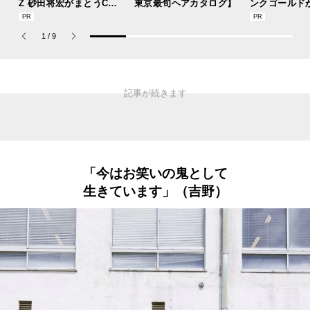
Z 砂田将宏がまとうCOA
東京最旬ヘアカタログ】
ンクゴールド
CHの新作フレグランス
“SUMMER P
「コーチ ピュア プラチ
ets Jouete! 
1
/
9
ナム パルファム」
「今はお笑いの鬼として
生きています」（吉野）