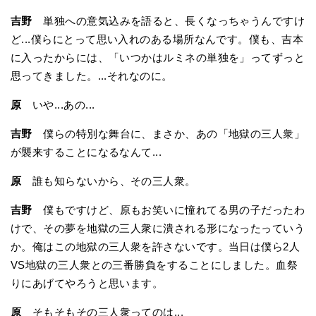
吉野
単独への意気込みを語ると、長くなっちゃうんですけ
ど...僕らにとって思い入れのある場所なんです。僕も、吉本
に入ったからには、「いつかはルミネの単独を」ってずっと
思ってきました。...それなのに。
原
いや...あの...
吉野
僕らの特別な舞台に、まさか、あの「地獄の三人衆」
が襲来することになるなんて...
原
誰も知らないから、その三人衆。
吉野
僕もですけど、原もお笑いに憧れてる男の子だったわ
けで、その夢を地獄の三人衆に潰される形になったっていう
か。俺はこの地獄の三人衆を許さないです。当日は僕ら2人
VS地獄の三人衆との三番勝負をすることにしました。血祭
りにあげてやろうと思います。
原
そもそもその三人衆ってのは...