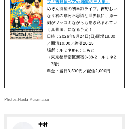
ブ『吉野原ペアvs地獄の三人衆』
めぞん待望の初単独ライブ。吉野おい
なり君の摩訶不思議な世界観に、原一
刻がツッコミながらも巻き込まれてい
く真骨頂、になる予定！
日時：2026年5月24日(日)開場18:30
／開演19:00／終演20:15
場所：ルミネtheよしもと
（東京都新宿区新宿3-38-2 ルミネ2
7階）
料金：当日3,500円／配信2,000円
Photos:Naoki Muramatsu
中村