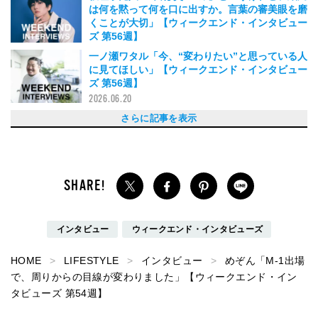
は何を黙って何を口に出すか。言葉の審美眼を磨
くことが大切」【ウィークエンド・インタビュー
ズ 第56週】
2026.06.28
一ノ瀬ワタル「今、“変わりたい”と思っている人
に見てほしい」【ウィークエンド・インタビュー
ズ 第56週】
2026.06.20
パルクール・アスリート ZEN 「恐怖心は自分を
めぞん「M-1出場で、周りからの目線が変わりま
VIBY（バイビー）「どの曲も僕たち5人がこれま
長濱ねる「人を支える側を演じたことで、改めて
ILLIT「この曲で『メロい』を覚えたんです！女
谷原七音「俳優として経験するすべてが楽しい。
マユリカ 「2026年の年明けは挑戦から始めま
エバース「賞レースも勝ちたいし、ネタ以外も面
玉森裕太「頑張ってる人には勝てないと何度も痛
Kroi「好きな音楽やカルチャーをファッションに
DXTEEN（大久保波留・田中笑太郎・谷口太一・
浅香航大「男2人・女1人の三人夫婦をのびのび
髙橋優斗「どんな時も、自分を奮い立たせて楽し
FANTASTICS （世界・澤本夏輝・八木勇征）
羊文学「若者たちが成功を掴みたくてもがいてい
佐久間宣行「仕事も私生活も、不安になったら努
TRENDZ（トレンドジー）「憧れていた日本デ
GEMN（中島健人・キタニタツヤ）「やってるこ
木村カエラ「20年前の自分に頑張っていたらい
山田裕貴「ウルトラマンが抱く気持ちや父親との
ME:I 「Click！未来のアイドルME:I（ミーアイ）
杉咲花「自分の知っていることが世界の全てでは
【2023年の笑い納め⁉︎】今年登場したお笑い芸人
遠藤さくら「素顔の自分を見て、改めて可憐にな
新旧メンズノンノモデル対談！田辺誠一×中川大
田辺誠一×中川大輔、お笑い好きが演じる『ラフ
GENERATIONS 白濱亜嵐 「一番集中できてリラ
栁俊太郎「役を通してみんなと仲良くなれたか
鈴木 福 「原作を読んで感じたことを観客席まで
小芝風花「『気持ち悪い社畜』って言われる役は
森七菜「お芝居するときは、その人物の100%主
Chilli Beans.「ネコ、ネコ、人間でやらせても
シンガー yama 「富士山の山頂で地球の鼓動を
松村沙友理「えりぴよを演じて、ファンの方との
ラランド「ボリウッドを目指します」【ウィーク
ビスケットブラザーズと空気階段「コットンは敵
生田絵梨花 「私らしい毒っ気をさらけ出してい
古川琴音「自分のものさしで『これが好き！』と
浜辺美波「優しさを持っていれば、どんな争いも
[Gallery]広末涼子「『写真集を出すってどうか
広末涼子「『写真集を出すってどうかな？』と素
【2022年の笑い納め⁉︎】今年登場したお笑い芸人
土屋太鳳「豊かになれ〜と思いながらうろうろし
ぱーてぃーちゃん「ハッピーを届ける芸人を目指
シンガーソングライター iri 「自然のエネルギー
「童貞が恋愛語ってすみません！」元書店員のぐ
「今もバキバキ童貞です！」春とヒコーキ、バズ
【小野ハナ】「モルカーの空気感を出すために
八木莉可子「台本を読んだ後、自分と周りの世界
ラッパー／トラックメイカー dodo 「またバズ
久保史緒里「野球だけじゃなくて、ちゃんとお花
水瀬いのり「自分が演じる意味みたいなものも残
中川大志「完璧なことのほうが面白くないと思う
「私服のセンスが中2で止まってる彼氏」西本た
「私服のセンスが中2で止まってる彼氏」が大河
井手上 漠 「悩んだらシャワーを頭から浴びてリ
Meirin（ZOMBIE-CHANG） 「実は私、めっち
【後編】松本穂香「休みの日は清々しい空気の
松本穂香「中田秀夫監督が示す“恐怖度数”に合わ
宮世琉弥「18歳、成人に。気をつけたいこと
宮世琉弥「現実で出会ったら終わり。“行っちゃ
【後編】成田悠輔 「破綻を経験することが人生
成田悠輔 「毎晩ふらふらになるまで家飲みして
飯豊まりえ「運勢に『モノマネ芸人さんの星が入
飯豊まりえ「体の動きや表情を使う映像作品とは
さらに記事を表示
守るための大切な反応」【ウィークエンド・イン
した」【ウィークエンド・インタビューズ 第54
で歩んできた人生という旅で体験したことを描い
これまで出会ってきたすべての方に感謝の気持ち
の子の純粋な気持ちに近づけるように気持ちを込
夢は『白い巨塔』で主人公・財前五郎を演じるこ
す」【ウィークエンド・インタビューズ 第49
白いって言われたい」 【ウィークエンド・イン
感させられた。その経験から、努力は報われると
取り込むことで自分のスタイルができていく」
平本健）「爽やかで可愛らしいビジュアルだけ
演じられるように、“自由に、大胆に”をテーマに
んでいかないともったいない！」【ウィークエン
「なんてことのない日々を楽しみながら生きる」
る姿を描きたかった」【ウィークエンド・インタ
力をするとき。それを繰り返すことで、人生がよ
ビューで僕たちは“生まれ変わる”ことができた」
とも性格も違うけど、二人とも心に同じ“欠落”を
いことあるよ！って伝えたい」【ウィークエン
関係に共感できた」【ウィークエンド・インタビ
ですっ！」 【ウィークエンド・インタビューズ
ない」【ウィークインタビューズ・インタビュー
たちのバズり記事をプレイバック！空気階段、マ
りたいと思ったんです」【ウィークインタビュー
輔がオーディションファイナリストからの質問に
な生活のススメ』の面白さって？【ウィークエン
ックスできるのは、作曲してる時」 【ウィーク
ら、撮影後にウルッときた」【ウィークエンド・
届けたい」 【ウィークエンド・インタビューズ
初めて！」【ウィークエンド・インタビューズ
観でいたいなって」【ウィークエンド・インタビ
らってます」【ウィークエンド・インタビューズ
感じました」 【ウィークエンド・インタビュー
時間って、本当に大事だなって改めて思いまし
エンド・インタビューズ 第23週】
です(笑)」【ウィークエンド・インタビューズ 第
きたい」 【ウィークエンド・インタビューズ 第
言える人ってカッコいい！」【ウィークエンド・
必ず解決方法を見つけられるんです」【ウィーク
な？』と素直に家族に聞いたら...」【ウィークエ
直に家族に聞いたら...」【ウィークエンド・イン
たちのバズり記事をプレイバック！金属バット、
ています（笑）」 【ウィークエンド・インタビ
したらギャルが知能を全部捨ててた」【ウィーク
を感じるとすごく元気になる」 【ウィークエン
んぴぃが、愛読書をレコメンド。バキ童書店、オ
りまくった街頭インタビューは人生最悪の出来
は、コントロールの外にある遊びが大切」【ウィ
をもっと好きになれたんです」【ウィークエン
るように寺院仏閣巡りをしてます」 【ウィーク
も好きなんですよ（笑）」 【ウィークエンド・
せたら」 【ウィークエンド・インタビューズ 第
ようになった」 【ウィークエンド・インタビュ
けるをメンズノンノが変身させてみた！【ウィー
ドラマに!？ スーパーサイズミー・西本たけるに
セットします」 【ウィークエンド・インタビュ
ゃ心配性なんです」 【ウィークエンド・インタ
中、怪談を聞きながら散歩するんです」【ウィー
せて演技をしていきました」【ウィークエンド・
は“闇金”？」【ウィークエンド・インタビューズ
いけない世界”で、憧れの先輩たちと共演」【ウ
の鍵になる」 【ウィークエンド・インタビュー
ます」 【ウィークエンド・インタビューズ 第2
っている』って言われて、いろいろ納得しまし
違う役へのアプローチが面白い」【ウィークエン
タビューズ 第55週】
週】
ているんです」【ウィークエンド・インタビュー
が湧いてきた」【ウィークエンド・インタビュー
めて歌いました」【ウィークエンド・インタビュ
とです」【ウィークエンド・インタビューズ 第5
週】
タビューズ 第48週】
信じている」【ウィークエンド・インタビューズ
【ウィークエンド・インタビューズ 第46週】
ど、ダンスはキレキレです！」【ウィークエン
していた」【ウィークエンド・インタビューズ
ド・インタビューズ 第43週】
【ウィークエンド・インタビューズ 第42週】
ビューズ第41週】
りよくなっていく」【ウィークエンド・インタビ
【ウィークエンド・インタビューズ 第39週】
持ってる」【ウィークエンド・インタビューズ
ド・インタビューズ 第37週】
ューズ 第36週】
第35週】
ズ 第34週】
ユリカ、トム・ブラウン、ラランド、どんぐりた
ズ・インタビューズ 第33週】
回答！【ウィークエンド・インタビューズ スペ
ド・インタビューズ スペシャル対談／前編】
エンド・インタビューズ 第31週】
インタビューズ 第30週】
第29週】
第28週】
ューズ 第27週】
第26週】
ズ 第25週】
た」【ウィークエンド・インタビューズ 第24
22週】
21週】
インタビューズ 第20週】
エンド・インタビューズ 第19週】
ンド・インタビューズ 第18週】
タビューズ 第18週】
ランジャタイ、ぱーてぃーちゃん、鬼越トマホー
ューズ 第1７週】
エンド・インタビューズ 第16週】
ド・インタビューズ 第15週】
ープン！【ウィークエンド・インタビューズ 番
事!?【ウィークエンド・インタビューズ 第14
ークエンド・インタビューズ 第13週】
ド・インタビューズ 第12週】
エンド・インタビューズ 第11週】
インタビューズ 第10週】
9週】
ーズ 第８週】
クエンド・インタビューズ 番外編】
迫る【ウィークエンド・インタビューズ 第７
ーズ 第6週】
ビューズ 第５週】
クエンド・インタビュー 第4週】
インタビュー 第4週／前編】
第3週／後編】
ィークエンド・インタビューズ 第3週／前編】
ズ 第2週】
週・前編】
た」【ウィークエンド・インタビューズ 第1週／
ド・インタビューズ 第1週／前編】
2023.03.25
ズ 第53週】
ズ 第52週】
ーズ 第51週】
0週】
第47週】
ド・インタビューズ 第45週】
第44週】
ューズ 第40週】
第38週】
けし...
シャル対談／後編】
週】
ク、スーパーサイズミー...
外編】
週】
週】
後編】
2026.05.23
2026.05.09
2025.12.21
2025.12.13
2025.07.26
2025.03.01
2024.11.30
2024.08.24
2024.08.04
2024.06.29
2024.06.08
2024.04.20
2024.02.24
2023.09.30
2023.09.09
2023.08.12
2023.07.29
2023.07.22
2023.07.15
2023.06.17
2023.06.10
2023.05.13
2023.02.05
2023.02.04
2023.01.28
2023.01.21
2023.01.08
2022.12.31
2022.12.24
2022.12.18
2022.12.10
2022.11.26
2022.11.19
2022.11.12
2022.11.05
2022.10.29
2022.10.22
2022.10.16
2022.10.08
2022.10.01
2022.09.25
2022.09.24
2022.09.18
2022.09.17
2022.09.11
2022.09.10
2022.09.03
2026.04.11
2026.03.28
2026.01.18
2026.01.17
2025.11.29
2025.05.03
2025.04.12
2024.08.10
2024.07.27
2023.12.30
2023.09.10
2023.05.06
2022.12.31
2022.12.04
2022.12.03
2022.10.15
2022.09.04
インタビュー
ウィークエンド・インタビューズ
HOME
LIFESTYLE
インタビュー
めぞん「M-1出場
で、周りからの目線が変わりました」【ウィークエンド・イン
タビューズ 第54週】