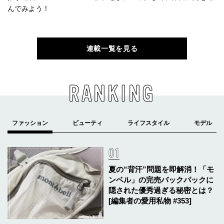
んでみよう！
連載一覧を見る
RANKING
夏の“背汗”問題を即解消！「モ
ンベル」の完売バックパックに
隠された優秀過ぎる秘密とは？
[編集者の愛用私物 #353]