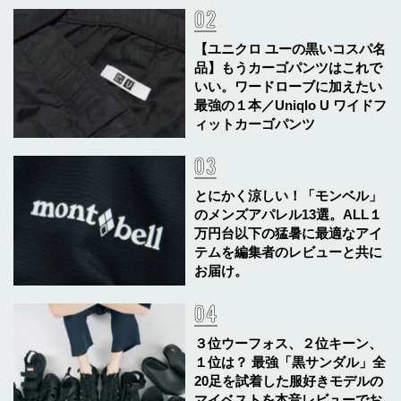
【ユニクロ ユーの黒いコスパ名
品】もうカーゴパンツはこれで
いい。ワードローブに加えたい
最強の１本／Uniqlo U ワイドフ
ィットカーゴパンツ
とにかく涼しい！「モンベル」
のメンズアパレル13選。ALL１
万円台以下の猛暑に最適なアイ
テムを編集者のレビューと共に
お届け。
３位ウーフォス、２位キーン、
１位は？ 最強「黒サンダル」全
20足を試着した服好きモデルの
マイベストを本音レビューでお