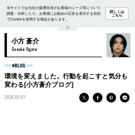
当サイトでは当社の提携先等がお客様のニーズ等について
詳しくは
調査・分析したり、お客様にお勧めの広告を表示する目的
こちら
でCookieを使用する場合があります。
ホーム
モデル募集
ランキング
ファッション
ビューテ
小方 蒼介
Sosuke Ogata
BLOG
環境を変えました。行動を起こすと気分も
変わる[小方蒼介ブログ]
2026.05.07