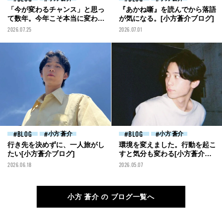
「今が変わるチャンス」と思っ
『あかね噺』を読んでから落語
て数年。今年こそ本当に変わろ
が気になる。[小方蒼介ブログ]
うかな[小方蒼介ブログ]
2026.07.25
2026.07.01
BLOG
小方 蒼介
BLOG
小方 蒼介
行き先を決めずに、一人旅がし
環境を変えました。行動を起こ
たい[小方蒼介ブログ]
すと気分も変わる[小方蒼介ブ
ログ]
2026.06.18
2026.05.07
小方 蒼介 の ブログ一覧へ