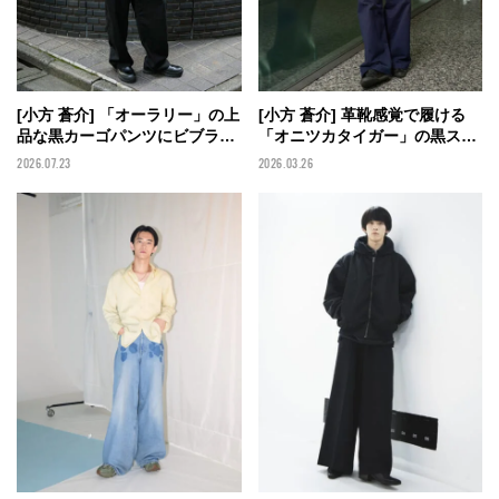
[小方 蒼介] 「オーラリー」の上
[小方 蒼介] 革靴感覚で履ける
品な黒カーゴパンツにビブラム
「オニツカタイガー」の黒スニ
ソールの黒レザーシューズでカ
ーカーで「ダイリク」のニット
2026.07.23
2026.03.26
ジュアル＆上品なコーデに【メ
とジャケットを引き締めて【メ
ンズノンノモデルの私服スナッ
ンズノンノモデルの私服スナッ
プ】
プ】