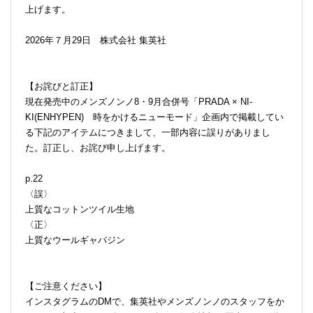
上げます。
2026年７月29日 株式会社 集英社
【お詫びと訂正】
現在発売中のメンズノンノ8・9月合併号「PRADA × NI-
KI(ENHYPEN) 時をかけるニューモード」企画内で掲載してい
る下記のアイテムにつきまして、一部内容に誤りがありまし
た。訂正し、お詫び申し上げます。
p.22
〈誤〉
上質なコットンツイル生地
〈正〉
上質なウールギャバジン
【ご注意ください】
インスタグラムのDMで、集英社やメンズノンノのスタッフをか