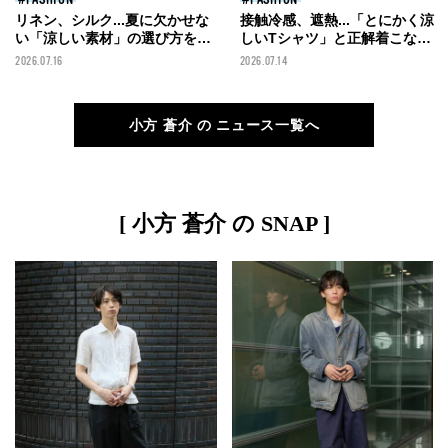
リネン、シルク...夏に欠かせな
接触冷感、遮熱...「とにかく涼
い「涼しい素材」の選び方を正
しいTシャツ」と正解着こなし
解着こなしつきで。
３選！１万円以下の機能名品
2026.07.16
2026.07.14
も！
小方 蒼介 の ニュース一覧へ
[ 小方 蒼介 の SNAP ]