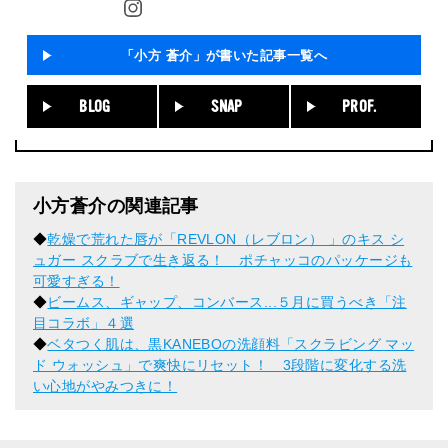
「小方 蒼介」が書いた記事一覧へ
BLOG
SNAP
PROF.
小方蒼介の関連記事
◆
乾燥で荒れた唇が「REVLON（レブロン） 」のキス シ
ュガー スクラブで生き返る！ ポチャッコのパッケージも
可愛すぎる！
◆
ビームス、ギャップ、コンバース...５月に買うべき「注
目コラボ」４選
◆
ベタつく肌は、黒KANEBOの洗顔料「スクラビング マッ
ド ウォッシュ」で爽快にリセット！ 3段階に変化する洗
い心地がやみつきに！