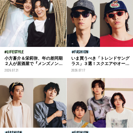
LIFESTYLE
FASHION
小方蒼介＆栄莉弥、年の差同期
いま買うべき「トレンドサング
２人が居酒屋で『メンズノン
ラス」３選！スクエアやオーバ
ノ』と自分たちの現在地を熱く
ルの定番デザインに流行りのス
2026.07.21
2026.07.17
語る！
ポーツモデルも！
FASHION
FASHION