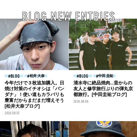
BLOG NEW ENTRIES
BLOG
松井 大奈
BLOG
中田 圭祐
今年だけで３枚追加購入。日
清水寺に絶品焼肉...昔からの
焼け対策のイチオシは「バン
友人と修学旅行ぶりの弾丸京
ダナ」！使い道もカラバリも
都旅行。[中田圭祐ブログ]
豊富だからまだまだ増えそう
2026.08.06
[松井大奈ブログ]
2026.08.07