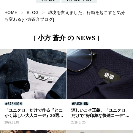
HOME
BLOG
環境を変えました。行動を起こすと気分
も変わる[小方蒼介ブログ]
[ 小方 蒼介 の NEWS ]
FASHION
FASHION
「ユニクロ」だけで作る『とに
涼しいこそ正義。「ユニクロ」
かく涼しい大人コーデ』20選！
だけで“好印象な快適コーデ”３
軽快なオールブラック、ショー
選を考えてみた！[UNIQLO ×
2026.08.09
2026.07.25
ツスタイル...好印象テクを総ま
そうりりん]
とめ！【UNIQLO】