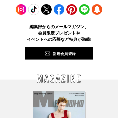
Instagram
TikTok
X
Facebook
Pinterest
LINE
WEB
編集部からのメールマガジン、
会員限定プレゼントや
PUSH
イベントへの応募など特典が満載!
新規会員登録
MAGAZINE