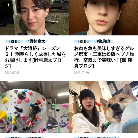
BLOG
野村 康太
BLOG
嵐 翔真
ドラマ『大追跡』シーズン
お肉も魚も美味しすぎるグル
２！ 刑事らしく成長した城を
メ都市・三重は松阪へプチ旅
お届けします[野村康太ブロ
行。空気まで美味い！[嵐 翔
グ]
真ブログ]
2026.07.30
2026.07.29