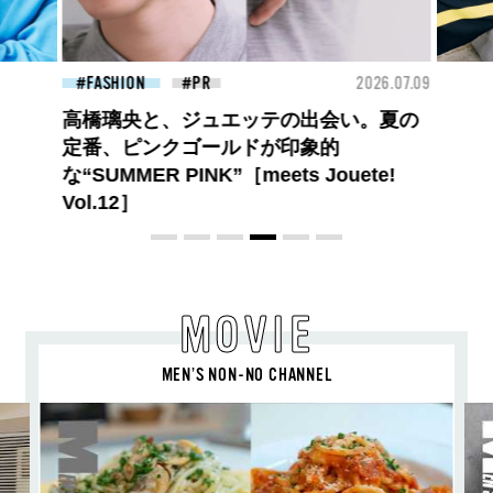
26.07.09
FASHION
2026.07.09
FAS
ロエベの新しい世界へようこそ。大胆な
コントラストとレイヤードの先に。装う
喜び、明るいスピリット
MOVIE
MEN’S NON-NO CHANNEL