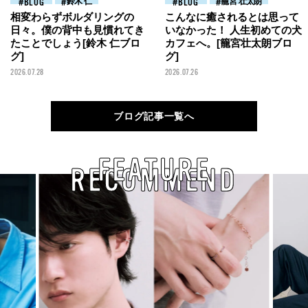
BLOG
鈴木 仁
BLOG
籠宮 壮太朗
相変わらずボルダリングの
こんなに癒されるとは思って
日々。僕の背中も見慣れてき
いなかった！ 人生初めての犬
たことでしょう[鈴木 仁ブロ
カフェへ。[籠宮壮太朗ブロ
グ]
グ]
2026.07.28
2026.07.26
ブログ記事一覧へ
FEATURE
RECOMMEND