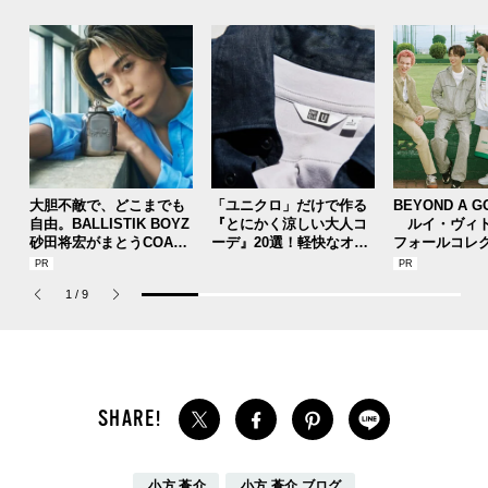
大胆不敵で、どこまでも
「ユニクロ」だけで作る
BEYOND A G
自由。BALLISTIK BOYZ
『とにかく涼しい大人コ
ルイ・ヴィト
砂田将宏がまとうCOACH
ーデ』20選！軽快なオー
フォールコレ
の新作フレグランス「コ
ルブラック、ショーツス
描くプレッピ
ーチ ピュア プラチナム
タイル...好印象テクを総
1
/
9
パルファム」
まとめ！【UNIQLO】
小方 蒼介
小方 蒼介 ブログ