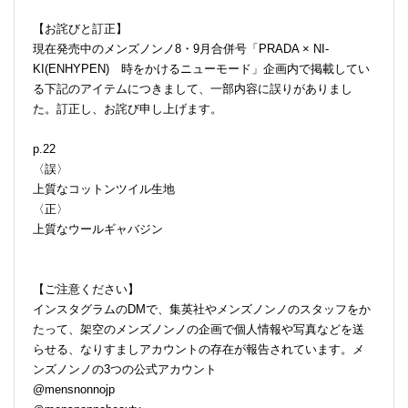
【お詫びと訂正】
現在発売中のメンズノンノ8・9月合併号「PRADA × NI-
KI(ENHYPEN) 時をかけるニューモード」企画内で掲載してい
る下記のアイテムにつきまして、一部内容に誤りがありまし
た。訂正し、お詫び申し上げます。
p.22
〈誤〉
上質なコットンツイル生地
〈正〉
上質なウールギャバジン
【ご注意ください】
インスタグラムのDMで、集英社やメンズノンノのスタッフをか
たって、架空のメンズノンノの企画で個人情報や写真などを送
らせる、なりすましアカウントの存在が報告されています。メ
ンズノンノの3つの公式アカウント
@mensnonnojp