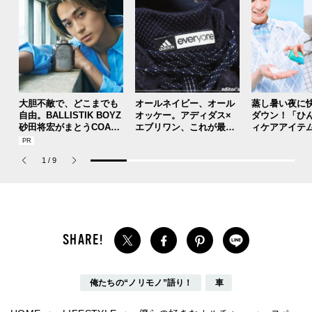
2024.06.02
2022.08.27
大胆不敵で、どこまでも
オールネイビー、オール
蒸し暑い夜に
自由。BALLISTIK BOYZ
オッケー。アディダス×
ダウン！「ひ
砂田将宏がまとうCOACH
エブリワン、これが最後
ィケアアイテ
の新作フレグランス「コ
のコラボスニーカーって
ボディソープ
ーチ ピュア プラチナム
本当ですか？[編集者の愛
ン、ジェル..
1
/
9
パルファム」
用私物 #362]
涼しく癒やす
俺たちの“ノリモノ”語り！
車