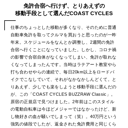
免許合宿へ行けず、とりあえずの
移動手段として選んだCOAST CYCLES
仕事のちょっとした移動が多くなり、そのために普通
自動車免許を取ってクルマを買おうと思ったのが一昨
年末。スケジュールをなんとか調整し、2週間の免許
合宿へ行くことになっていました。しかし、コロナ禍
の影響で合宿自体がなくなってしまい、免許が取れな
くなってしまったんです。当時はラテアート教室やら
打ち合わせやらの連続で、毎日20km以上をロードバ
イクでこなしていて、それがなかなかしんどくて。と
りあえず、少しでも楽をしようと移動手段に選んだの
が、この「COAST CYCLES BUZZRAW Classic」。
原宿の正規店で見つけました。2年前はこのスタイル
の電動自転車は今ほどメジャーではなかったけど、新
し物好きの血が騒いでしまって（笑）。40万円という
強気の値段でしたが、返金された免許費用と同じくら