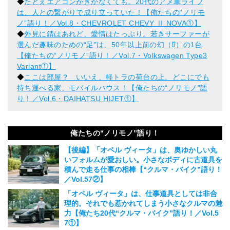
◆
たとえエアコンがきかなくても。20代のアメ車ライフ
は、人との繋がりで成り立っていた！【俺たちの“ノリモ
ノ”語り！／Vol.8・CHEVROLET CHEVY Ⅱ NOVA①】
◆
外見に錆はあれど、愛情はたっぷり。若きサーファーが
選んだ趣味のための“足”は、50年以上前の幻（⁉︎）の1台
【俺たちの“ノリモノ”語り！／Vol.7・Volkswagen Type3
Variant①】
◆
ここは部屋？ いいえ、軽トラの荷台の上。どこにでも
持ち運べる家、モバイルハウス！【俺たちの“ノリモノ”語
り！／Vol.6・DAIHATSU HIJET①】
俺たちの“ノリモノ”語り！
【後編】「オペル ヴィータ」は、奥ゆかしい丸
いフォルムが愛おしい。小さなボディに古道具を
積んで走る仕事の相棒【“クルマ・バイク”語り！
／Vol.57②】
2026.07.26
「オペル ヴィータ」は、仕事道具としては非合
理的。それでも惹かれてしまう小さなクルマの魅
力【俺たち20代“クルマ・バイク”語り！／Vol.5
7①】