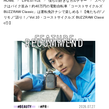
HOME
LIFESTYLE
僕らの好きなカルチャー
スペッ
クはバイク並み！約40万円の電動自転車「コーストサイクルズ
BUZZRAW Classic」は運転免許ナシで楽しめる！【俺たちの“ノ
リモノ”語り！／Vol.10・コーストサイクルズ BUZZRAW Classi
c①】
FEATURE
RECOMMEND
BEAUTY
2026.07.27