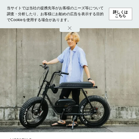
当サイトでは当社の提携先等がお客様のニーズ等について
詳しくは
調査・分析したり、お客様にお勧めの広告を表示する目的
こちら
でCookieを使用する場合があります。
ホーム
モデル募集
ランキング
ファッション
ビューテ