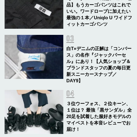
品】もうカーゴパンツはこれで
いい。ワードローブに加えたい
最強の１本／Uniqlo U ワイドフ
ィットカーゴパンツ
白T×デニムの正解は「コンバー
ス」の名作『ジャックパーセ
ル』にあり！【人気ショップ＆
ブランドスタッフの夏の毎日更
新スニーカースナップ／
DAY9】
３位ウーフォス、２位キーン、
１位は？ 最強「黒サンダル」全
20足を試着した服好きモデルの
マイベストを本音レビューでお
届け！