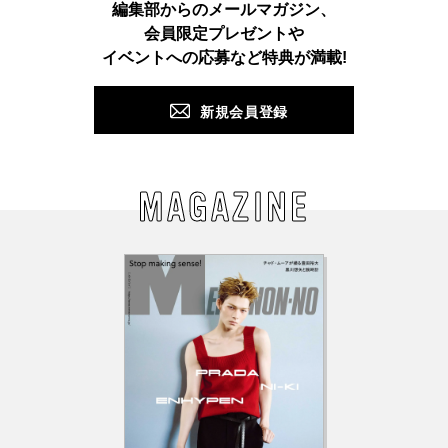
Instagram
TikTok
X
Facebook
Pinterest
LINE
WEB
編集部からのメールマガジン、
会員限定プレゼントや
PUSH
イベントへの応募など特典が満載!
新規会員登録
MAGAZINE