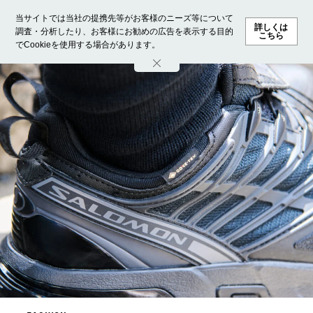
当サイトでは当社の提携先等がお客様のニーズ等について
詳しくは
調査・分析したり、お客様にお勧めの広告を表示する目的
こちら
でCookieを使用する場合があります。
ホーム
モデル募集
ランキング
ファッション
ビューテ