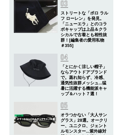
ストリートな「ポロ ラル
フ ローレン」を発見。
「ニューエラ」とのコラ
ボキャップは上品＆クラ
シカルで古着とも相性抜
群！[編集者の愛用私物
＃355]
「とにかく涼しい帽子」
ならアウトドアブランド
で。蒸れ知らず、冷感、
通気性抜群メッシュ...猛
暑に活躍する機能派キャ
ップ＆ハット７選！
オラつかない「大人サン
グラス」28選。オークリ
ー、ユニクロ、ジェント
ルモンスター...紫外線対