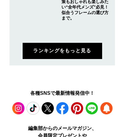
策もおしゃれも楽しみた
い“全年代メンズ”必見！
似合うフレームの選び方
まで。
ランキングをもっと見る
各種SNSで最新情報発信中！
Instagram
TikTok
X
Facebook
Pinterest
LINE
WEB
編集部からのメールマガジン、
会員限定プレゼントや