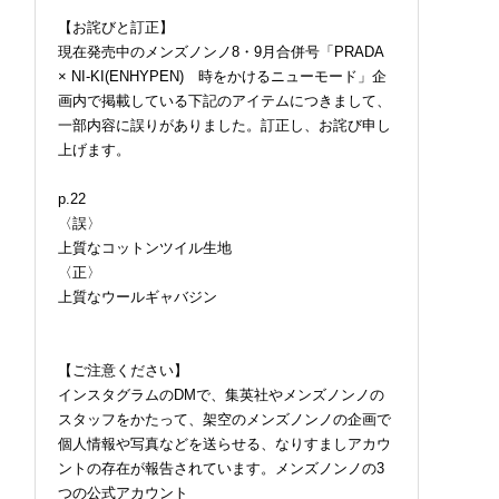
【お詫びと訂正】
現在発売中のメンズノンノ8・9月合併号「PRADA
× NI-KI(ENHYPEN) 時をかけるニューモード」企
画内で掲載している下記のアイテムにつきまして、
一部内容に誤りがありました。訂正し、お詫び申し
上げます。
p.22
〈誤〉
上質なコットンツイル生地
〈正〉
上質なウールギャバジン
【ご注意ください】
インスタグラムのDMで、集英社やメンズノンノの
スタッフをかたって、架空のメンズノンノの企画で
個人情報や写真などを送らせる、なりすましアカウ
ントの存在が報告されています。メンズノンノの3
つの公式アカウント