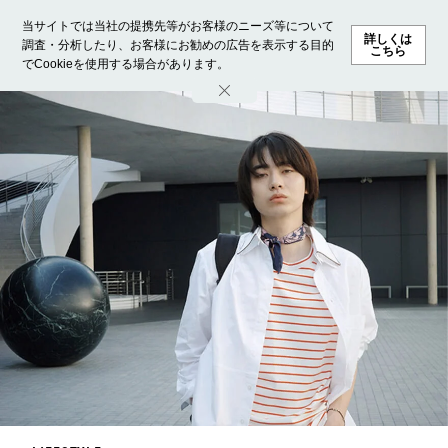
当サイトでは当社の提携先等がお客様のニーズ等について
詳しくは
調査・分析したり、お客様にお勧めの広告を表示する目的
こちら
でCookieを使用する場合があります。
ホーム
モデル募集
ランキング
ファッション
ビューテ