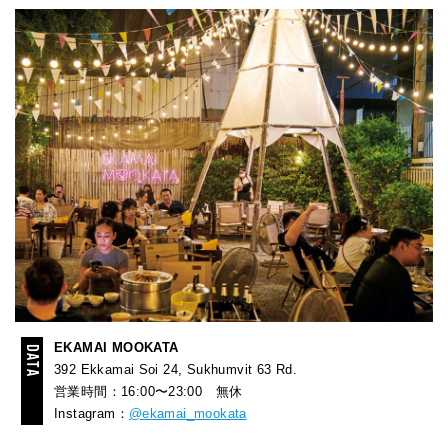
EKAMAI MOOKATA
392 Ekkamai Soi 24, Sukhumvit 63 Rd.
営業時間：16:00〜23:00 無休
Instagram：
@ekamai_mookata