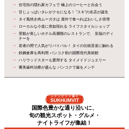
住宅街の隠れ家カフェで 極上のコーヒーと出会う
甘じょっぱいタレがクセになる！ “スキ”の名店が誕生
タイ風焼き肉ムーガタは 屋外で食べればおいしさ倍増
ローカルな小道に突如現れる ライフスタイルショップ
景観が美しいホテル高層階のレストランで、 至福のディ
ナーを
若者の間で人気がリバイバル！ タイの伝統音楽に触れる
鉄鋼倉庫を再利用 バンコク初の国際現代美術館
ハリウッドスターも愛用する タイメイドジュエリー
審美歯科治療が盛んな バンコクで歯をメンテ
スクンビット通り
SUKHUMVIT
国際色豊かな通り沿いに、
旬の観光スポット・グルメ・
ナイトライフが集結！