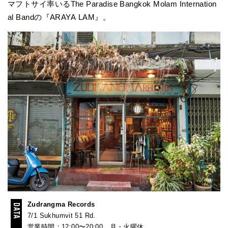
マフトサイ率いるThe Paradise Bangkok Molam Internation
al Bandの『ARAYA LAM』。
Zudrangma Records
7/1 Sukhumvit 51 Rd.
営業時間：12:00〜20:00 月・火曜休