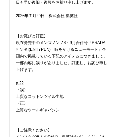
日も早い復旧・復興をお祈り申し上げます。
2026年７月29日 株式会社 集英社
【お詫びと訂正】
現在発売中のメンズノンノ8・9月合併号「PRADA
× NI-KI(ENHYPEN) 時をかけるニューモード」企
画内で掲載している下記のアイテムにつきまして、
一部内容に誤りがありました。訂正し、お詫び申し
上げます。
p.22
〈誤〉
上質なコットンツイル生地
〈正〉
上質なウールギャバジン
【ご注意ください】
インスタグラムのDMで、集英社やメンズノンノの