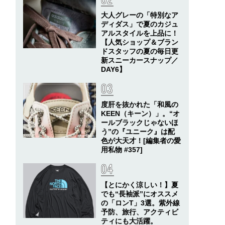
大人グレーの「特別なア
ディダス」で夏のカジュ
アルスタイルを上品に！
【人気ショップ＆ブラン
ドスタッフの夏の毎日更
新スニーカースナップ／
DAY6】
度肝を抜かれた「和風の
KEEN（キーン）」。“オ
ールブラックじゃないほ
う”の『ユニーク』は配
色が大天才！[編集者の愛
用私物 #357]
【とにかく涼しい！】夏
でも“長袖派”にオススメ
の「ロンT」3選。紫外線
予防、旅行、アクティビ
ティにも大活躍。