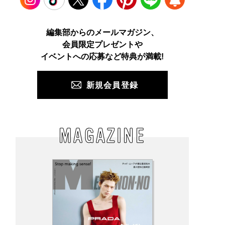
Instagram
TikTok
X
Facebook
Pinterest
LINE
WEB
編集部からのメールマガジン、
会員限定プレゼントや
PUSH
イベントへの応募など特典が満載!
新規会員登録
MAGAZINE