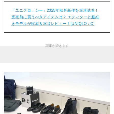
「ユニクロ：シー」2025年秋冬新作を最速試着！
完売前に買うべきアイテムは？ エディターと服好
きモデルが試着＆本音レビュー！[UNIQLO : C]