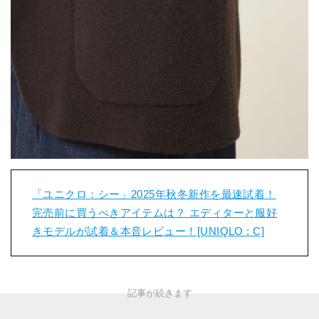
「ユニクロ：シー」2025年秋冬新作を最速試着！
完売前に買うべきアイテムは？ エディターと服好
きモデルが試着＆本音レビュー！[UNIQLO : C]