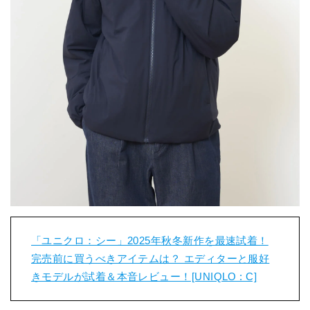
「ユニクロ：シー」2025年秋冬新作を最速試着！
完売前に買うべきアイテムは？ エディターと服好
きモデルが試着＆本音レビュー！[UNIQLO : C]