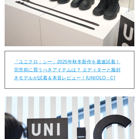
「ユニクロ：シー」2025年秋冬新作を最速試着！
完売前に買うべきアイテムは？ エディターと服好
きモデルが試着＆本音レビュー！[UNIQLO : C]