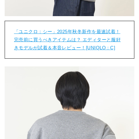
「ユニクロ：シー」2025年秋冬新作を最速試着！
完売前に買うべきアイテムは？ エディターと服好
きモデルが試着＆本音レビュー！[UNIQLO : C]