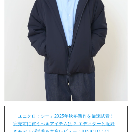
「ユニクロ：シー」2025年秋冬新作を最速試着！
完売前に買うべきアイテムは？ エディターと服好
きモデルが試着＆本音レビュー！[UNIQLO : C]