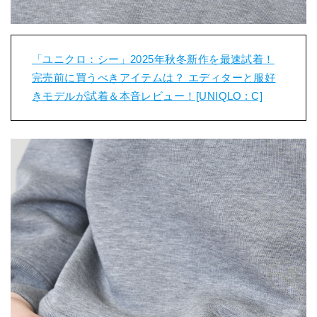
「ユニクロ：シー」2025年秋冬新作を最速試着！
完売前に買うべきアイテムは？ エディターと服好
きモデルが試着＆本音レビュー！[UNIQLO : C]