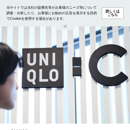
当サイトでは当社の提携先等がお客様のニーズ等について
詳しくは
調査・分析したり、お客様にお勧めの広告を表示する目的
こちら
でCookieを使用する場合があります。
ホーム
モデル募集
ランキング
ファッション
ビューテ