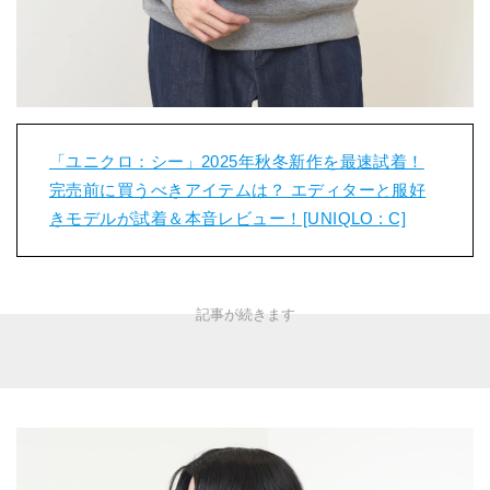
「ユニクロ：シー」2025年秋冬新作を最速試着！
完売前に買うべきアイテムは？ エディターと服好
きモデルが試着＆本音レビュー！[UNIQLO : C]