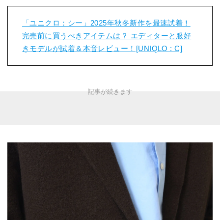
「ユニクロ：シー」2025年秋冬新作を最速試着！
完売前に買うべきアイテムは？ エディターと服好
きモデルが試着＆本音レビュー！[UNIQLO : C]