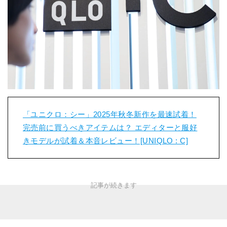
「ユニクロ：シー」2025年秋冬新作を最速試着！
完売前に買うべきアイテムは？ エディターと服好
きモデルが試着＆本音レビュー！[UNIQLO : C]