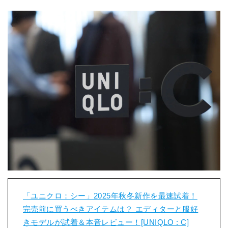
「ユニクロ：シー」2025年秋冬新作を最速試着！
完売前に買うべきアイテムは？ エディターと服好
きモデルが試着＆本音レビュー！[UNIQLO : C]