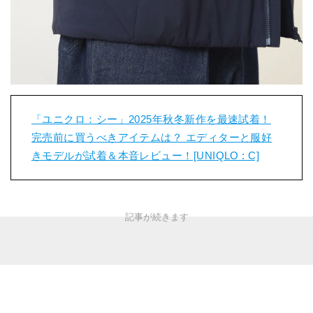
「ユニクロ：シー」2025年秋冬新作を最速試着！
完売前に買うべきアイテムは？ エディターと服好
きモデルが試着＆本音レビュー！[UNIQLO : C]