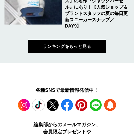
ス」の名作『ジャックパーセ
ル』にあり！【人気ショップ＆
ブランドスタッフの夏の毎日更
新スニーカースナップ／
DAY9】
ランキングをもっと見る
各種SNSで最新情報発信中！
Instagram
TikTok
X
Facebook
Pinterest
LINE
WEB
編集部からのメールマガジン、
会員限定プレゼントや