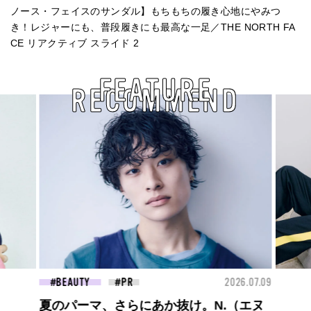
ノース・フェイスのサンダル】もちもちの履き心地にやみつ
き！レジャーにも、普段履きにも最高な一足／THE NORTH FA
CE リアクティブ スライド 2
FEATURE
RECOMMEND
26.07.09
FASHION
2026.07.09
FAS
ロエベの新しい世界へようこそ。大胆な