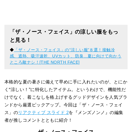
「ザ・ノース・フェイス」の涼しい服をもっ
と見る！
◆
「ザ・ノース・フェイス」の“涼しい服”８選！接触冷
感、遮熱、吸汗速乾、UVカット、防臭...夏に向けて向かう
ところ敵ナシ！[THE NORTH FACE]
本格的な夏の暑さに備えて早めに手に入れたいのが、とにか
く“涼しい！”に特化したアイテム。というわけで、機能性だ
けでなく、着こなしを格上げするグッドデザインを人気ブラ
ンドから厳選ピックアップ。今回は「ザ・ノース・フェイ
ス」の
リアクティブ スライド 2
を『メンズノンノ』の編集
者が推しコメントとともに紹介！