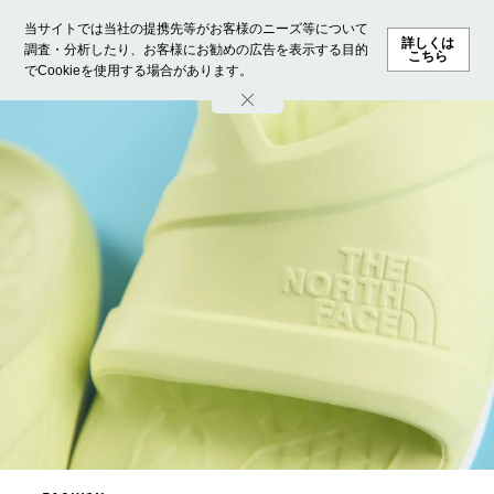
当サイトでは当社の提携先等がお客様のニーズ等について
詳しくは
調査・分析したり、お客様にお勧めの広告を表示する目的
こちら
でCookieを使用する場合があります。
ホーム
モデル募集
ランキング
ファッション
ビューテ