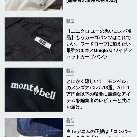
[編集者の愛用私物 #353]
【ユニクロ ユーの黒いコスパ名
品】もうカーゴパンツはこれで
いい。ワードローブに加えたい
最強の１本／Uniqlo U ワイドフ
ィットカーゴパンツ
とにかく涼しい！「モンベル」
のメンズアパレル13選。ALL１
万円台以下の猛暑に最適なアイ
テムを編集者のレビューと共に
お届け。
白T×デニムの正解は「コンバー