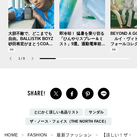
大胆不敵で、どこまでも
即冷却！ 猛暑を乗り切る
BEYOND A G
自由。BALLISTIK BOYZ
「ひんやりスプレー＆ミ
ルイ・ヴィト
砂田将宏がまとうCOACH
スト」9選。通勤電車前、
フォールコレ
の新作フレグランス「コ
運動後、日中...全シーン
描くプレッピ
ーチ ピュア プラチナム
で頼れる夏のメンズのマ
1
/
9
パルファム」
ストハブ。
とにかく涼しい名品リスト
サンダル
ザ・ノース・フェイス（THE NORTH FACE）
HOME
FASHION
最新ファッション
【涼しい！ザ・