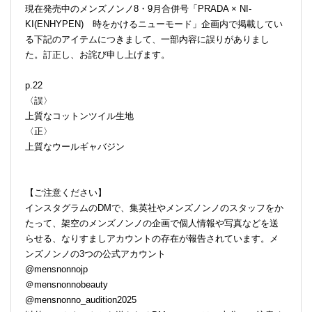
現在発売中のメンズノンノ8・9月合併号「PRADA × NI-
KI(ENHYPEN) 時をかけるニューモード」企画内で掲載してい
る下記のアイテムにつきまして、一部内容に誤りがありまし
た。訂正し、お詫び申し上げます。
p.22
〈誤〉
上質なコットンツイル生地
〈正〉
上質なウールギャバジン
【ご注意ください】
インスタグラムのDMで、集英社やメンズノンノのスタッフをか
たって、架空のメンズノンノの企画で個人情報や写真などを送
らせる、なりすましアカウントの存在が報告されています。メ
ンズノンノの3つの公式アカウント
@mensnonnojp
＠mensnonnobeauty
@mensnonno_audition2025