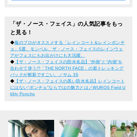
「ザ・ノース・フェイス」の人気記事をもっ
と見る！
◆
服のプロがオススメする「レインコート＆レインポンチ
ョ」5選。モンベル、ザ・ノース・フェイスのレインウェ
アがフェスにもお出かけにも大活躍。
◆
【ザ・ノース・フェイスの防水名品】“外側”と“内側”を
合わせて使う!?「THE NORTH FACE」の新トレッキング
パックが斬新ですごい。／サム 35
◆
【ザ・ノース・フェイスの黒い防水名品】レインコート
にはない“ポンチョ”ならではの魅力とは／WUROS Field U
tility Poncho