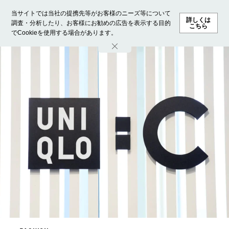
当サイトでは当社の提携先等がお客様のニーズ等について
詳しくは
調査・分析したり、お客様にお勧めの広告を表示する目的
こちら
でCookieを使用する場合があります。
ホーム
モデル募集
ランキング
ファッション
ビューテ