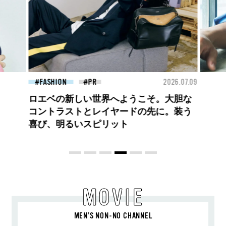
26.07.09
BEAUTY
2026.07.27
FAS
大胆不敵で、どこまでも自由。
BALLISTIK BOYZ 砂田将宏がまとう
COACHの新作フレグランス「コーチ ピ
ュア プラチナム パルファム」
MOVIE
MEN’S NON-NO CHANNEL