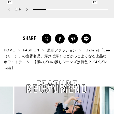
の新作フレグランス「コ
レスフリーな“水分サンク
描くプレッピ
ーチ ピュア プラチナム
リーム”
1
/
9
パルファム」
HOME
FASHION
最新ファッション
[Gallery] 「Lee
（リー）」の定番名品、穿けば穿くほどかっこよくなる上品な
ホワイトデニム...【服のプロの推しジーンズは何色？／4Kプレ
ス編】
FEATURE
RECOMMEND