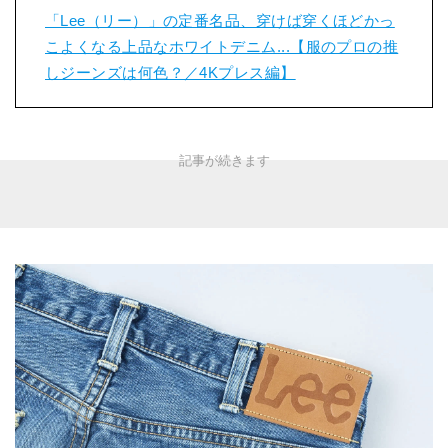
「Lee（リー）」の定番名品、穿けば穿くほどかっ
こよくなる上品なホワイトデニム...【服のプロの推
しジーンズは何色？／4Kプレス編】