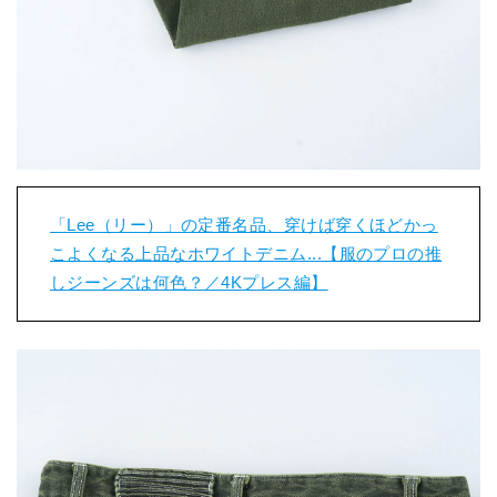
「Lee（リー）」の定番名品、穿けば穿くほどかっ
こよくなる上品なホワイトデニム...【服のプロの推
しジーンズは何色？／4Kプレス編】