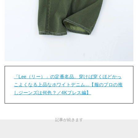
「Lee（リー）」の定番名品、穿けば穿くほどかっ
こよくなる上品なホワイトデニム...【服のプロの推
しジーンズは何色？／4Kプレス編】