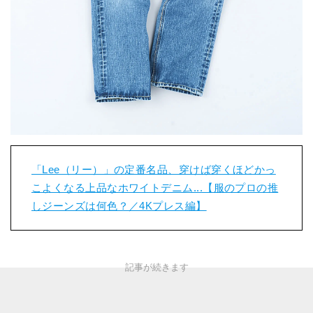
「Lee（リー）」の定番名品、穿けば穿くほどかっ
こよくなる上品なホワイトデニム...【服のプロの推
しジーンズは何色？／4Kプレス編】