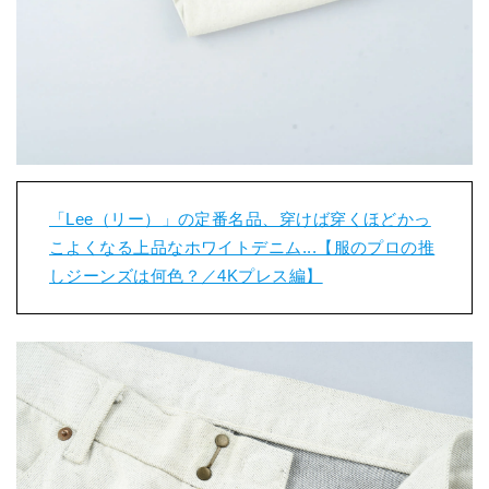
「Lee（リー）」の定番名品、穿けば穿くほどかっ
こよくなる上品なホワイトデニム...【服のプロの推
しジーンズは何色？／4Kプレス編】