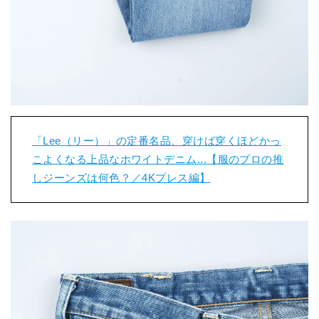
「Lee（リー）」の定番名品、穿けば穿くほどかっ
こよくなる上品なホワイトデニム...【服のプロの推
しジーンズは何色？／4Kプレス編】