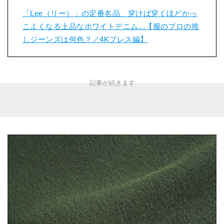
「Lee（リー）」の定番名品、穿けば穿くほどかっ
こよくなる上品なホワイトデニム...【服のプロの推
しジーンズは何色？／4Kプレス編】