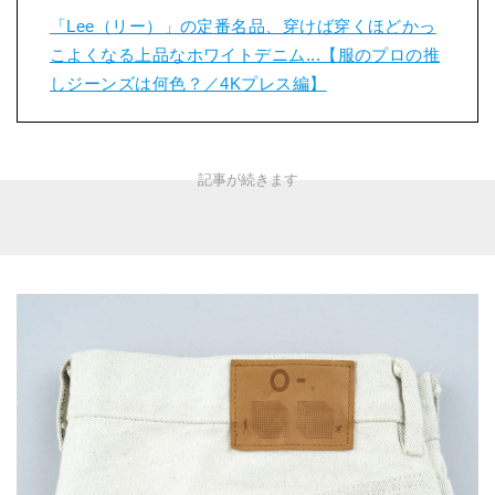
「Lee（リー）」の定番名品、穿けば穿くほどかっ
こよくなる上品なホワイトデニム...【服のプロの推
しジーンズは何色？／4Kプレス編】