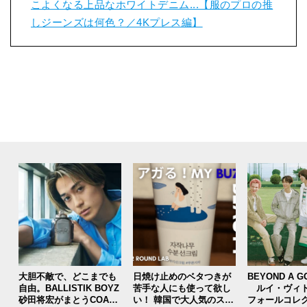
こよくなる上品なホワイトデニム...【服のプロの推
しジーンズは何色？／4Kプレス編】
大胆不敵で、どこまでも
日焼け止めのベタつきが
BEYOND A G
自由。BALLISTIK BOYZ
苦手な人にも使って欲し
ルイ・ヴィト
砂田将宏がまとうCOACH
い！ 韓国で大人気のスト
フォールコレ