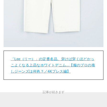
「Lee（リー）」の定番名品、穿けば穿くほどかっ
こよくなる上品なホワイトデニム...【服のプロの推
しジーンズは何色？／4Kプレス編】