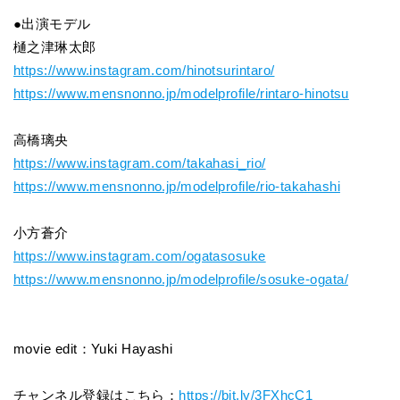
●出演モデル
樋之津琳太郎
https://www.instagram.com/hinotsurintaro/
https://www.mensnonno.jp/modelprofile/rintaro-hinotsu
高橋璃央
https://www.instagram.com/takahasi_rio/
https://www.mensnonno.jp/modelprofile/rio-takahashi
小方蒼介
https://www.instagram.com/ogatasosuke
https://www.mensnonno.jp/modelprofile/sosuke-ogata/
movie edit：Yuki Hayashi
チャンネル登録はこちら：
https://bit.ly/3FXhcC1