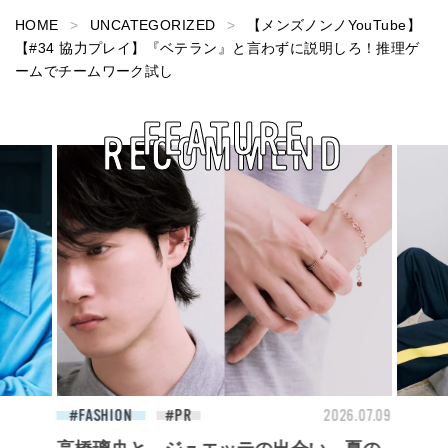
HOME
UNCATEGORIZED
【メンズノンノYouTube】
【#34 協力プレイ】『ベテラン』と言わずに説明しろ！推理ゲ
ームでチームワーク試し
FEATURE
RECOMMEND
26.07.27
FASHION
2026.07.09
FAS