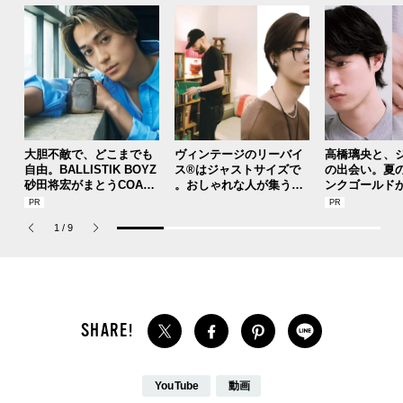
大胆不敵で、どこまでも
ヴィンテージのリーバイ
高橋璃央と、
自由。BALLISTIK BOYZ
ス®はジャストサイズで
の出会い。夏
砂田将宏がまとうCOACH
。おしゃれな人が集う「
ンクゴールド
の新作フレグランス「コ
ソウル」のセレクトショ
SUMMER PIN
ーチ ピュア プラチナム
ップ、コミュニティスナ
Jouete! Vol.1
1
/
9
パルファム」
ップ！
YouTube
動画