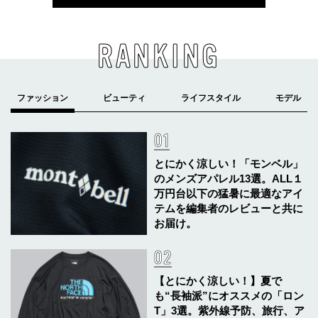
RANKING
とにかく涼しい！「モンベル」
のメンズアパレル13選。ALL１
万円台以下の猛暑に最適なアイ
テムを編集者のレビューと共に
お届け。
【とにかく涼しい！】夏で
も“長袖派”にオススメの「ロン
T」3選。紫外線予防、旅行、ア