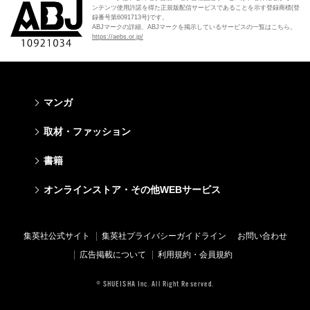
ンテンツ使用許諾を得た正規版配信サービスであることを示す登録商標(登
録番号第6091713号)です。
ABJマークの詳細、ABJマークを掲示しているサービスの一覧はこちら。
https://aebs.or.jp/
マンガ
少年マンガ
青年マンガ
少女マンガ
女性マンガ
取材・ファッション
週刊少年ジャンプ
週刊ヤングジャンプ
りぼん
Cookie
ファッション・美容
芸能・情報・スポーツ
書籍
ジャンプSQ
ヤングジャンプ定期購読デジタル
マーガレット
Cocohana
Seventeen
Myojo
Vジャンプ
ヤンジャン！
別冊マーガレット
office YOU
文芸・文庫・総合
学芸・ノンフィクション・新書
ライトノベル・ノベライズ
キッズ
オンラインストア・その他WEBサービス
non-no
週プレNEWS
最強ジャンプ
となりのヤングジャンプ
マンガMee公式サイト
マンガMee公式サイト
すばる
集英社学芸部 - 学芸・ノンフィクション
集英社Webマガジン コバルト
集英社みらい文庫
BAILA
週プレ グラジャパ!
オンラインストア
その他WEBサービス
少年ジャンプ+
グランドジャンプ
リマコミ
リマコミ
小説すばる
集英社ビジネス書
集英社オレンジ文庫
集英社の児童図書 S-KIDS.LAND
MAQUIA
Sportiva
OTO
集英社アドナビ
ジャンプTOON
ウルトラジャンプ
ジャンプTOON
ジャンプTOON
集英社公式サイト
集英社プライバシーガイドライン
お問い合わせ
集英社 文芸ステーション
集英社新書
シフォン文庫
SPUR
パラスポ
SHUEISHA MANGA-ART HERITAGE
集英社エディターズ・ラボ
ZEBRACK
少年ジャンプ+
ZEBRACK
ZEBRACK
広告掲載について
利用規約・会員規約
web 集英社文庫
集英社新書プラス - 知の水先案内人
ダッシュエックス文庫公式サイト
LEE
ジャンプキャラクターズストア
ジャンプルーキー！
ジャンプTOON
マンガMeets
マンガMeets
青春と読書
1日5分で、明日は変わる よみタイ yomitai
JUMP j-BOOKS
eclat
© SHUEISHA Inc. All Right Reserved.
HAPPY PLUS STORE
S-MANGA
ZEBRACK
S-MANGA
S-MANGA
アジア人物史
kotoba
T JAPAN
SHUEISHA VOX
集英社ジャンプリミックス
S-MANGA
集英社コミック文庫
集英社コミック文庫