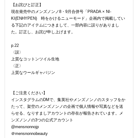
【お詫びと訂正】
現在発売中のメンズノンノ8・9月合併号「PRADA × NI-
KI(ENHYPEN) 時をかけるニューモード」企画内で掲載してい
る下記のアイテムにつきまして、一部内容に誤りがありまし
た。訂正し、お詫び申し上げます。
p.22
〈誤〉
上質なコットンツイル生地
〈正〉
上質なウールギャバジン
【ご注意ください】
インスタグラムのDMで、集英社やメンズノンノのスタッフをか
たって、架空のメンズノンノの企画で個人情報や写真などを送
らせる、なりすましアカウントの存在が報告されています。メ
ンズノンノの3つの公式アカウント
@mensnonnojp
＠mensnonnobeauty