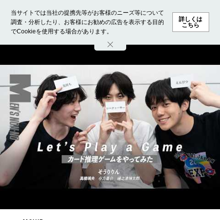
当サイトでは当社の提携先等がお客様のニーズ等について
詳しくは
調査・分析したり、お客様にお勧めの広告を表示する目的
こちら
でCookieを使用する場合があります。
ホーム
モデル募集
ランキング
ファッション
ビューテ