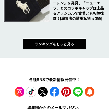
ーレン」を発見。「ニューエ
ラ」とのコラボキャップは上品
＆クラシカルで古着とも相性抜
群！[編集者の愛用私物 ＃355]
ランキングをもっと見る
各種SNSで最新情報発信中！
Instagram
TikTok
X
Facebook
Pinterest
LINE
WEB
編集部からのメールマガジン、