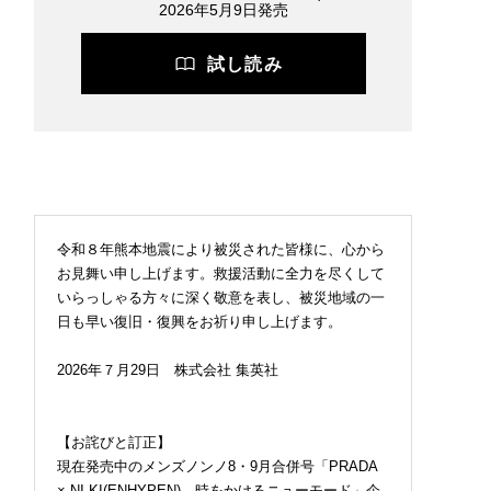
2026年5月9日発売
試し読み
令和８年熊本地震により被災された皆様に、心から
お見舞い申し上げます。救援活動に全力を尽くして
いらっしゃる方々に深く敬意を表し、被災地域の一
日も早い復旧・復興をお祈り申し上げます。
2026年７月29日 株式会社 集英社
【お詫びと訂正】
現在発売中のメンズノンノ8・9月合併号「PRADA
× NI-KI(ENHYPEN) 時をかけるニューモード」企