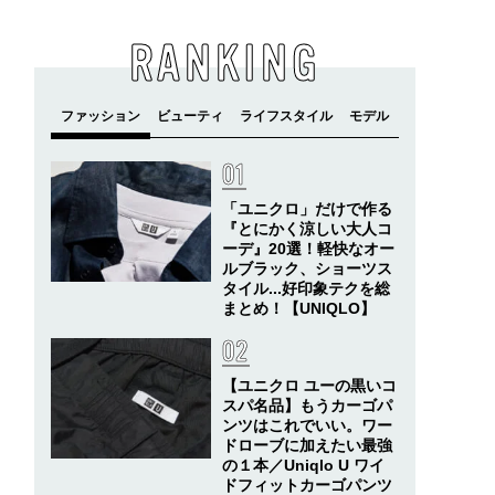
RANKING
「ユニクロ」だけで作る
『とにかく涼しい大人コ
ーデ』20選！軽快なオー
ルブラック、ショーツス
タイル...好印象テクを総
まとめ！【UNIQLO】
【ユニクロ ユーの黒いコ
スパ名品】もうカーゴパ
ンツはこれでいい。ワー
ドローブに加えたい最強
の１本／Uniqlo U ワイ
ドフィットカーゴパンツ