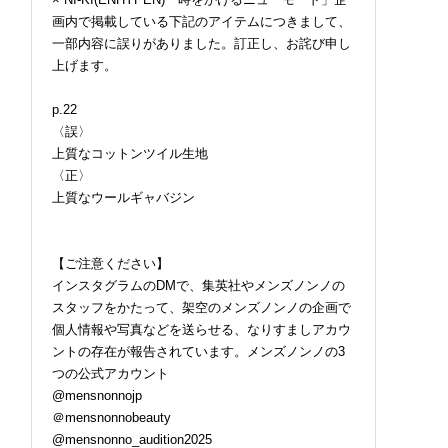
画内で掲載している下記のアイテムにつきまして、
一部内容に誤りがありました。訂正し、お詫び申し
上げます。
p.22
〈誤〉
上質なコットンツイル生地
〈正〉
上質なウールギャバジン
【ご注意ください】
インスタグラムのDMで、集英社やメンズノンノの
スタッフをかたって、架空のメンズノンノの企画で
個人情報や写真などを送らせる、なりすましアカウ
ントの存在が報告されています。メンズノンノの3
つの公式アカウント
@mensnonnojp
＠mensnonnobeauty
@mensnonno_audition2025