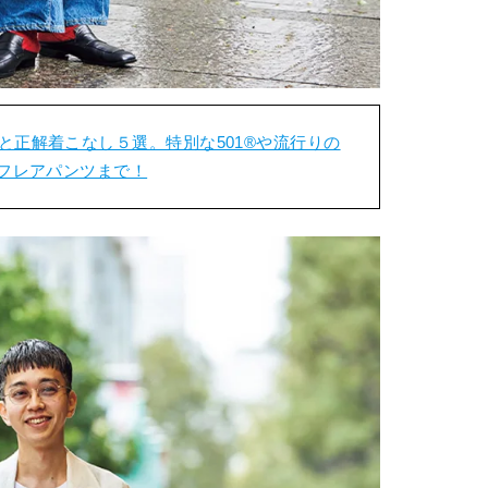
と正解着こなし５選。特別な501®︎や流行りの
のフレアパンツまで！