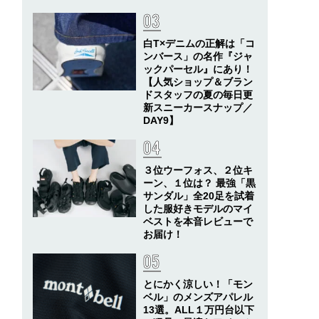
白T×デニムの正解は「コ
ンバース」の名作『ジャ
ックパーセル』にあり！
【人気ショップ＆ブラン
ドスタッフの夏の毎日更
新スニーカースナップ／
DAY9】
３位ウーフォス、２位キ
ーン、１位は？ 最強「黒
サンダル」全20足を試着
した服好きモデルのマイ
ベストを本音レビューで
お届け！
とにかく涼しい！「モン
ベル」のメンズアパレル
13選。ALL１万円台以下