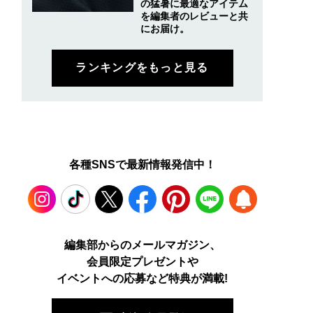
の猛暑に最適なアイテム
を編集者のレビューと共
にお届け。
ランキングをもっと見る
各種SNSで最新情報発信中！
Instagram
TikTok
X
Facebook
Pinterest
LINE
WEB
編集部からのメールマガジン、
会員限定プレゼントや
PUSH
イベントへの応募など特典が満載!