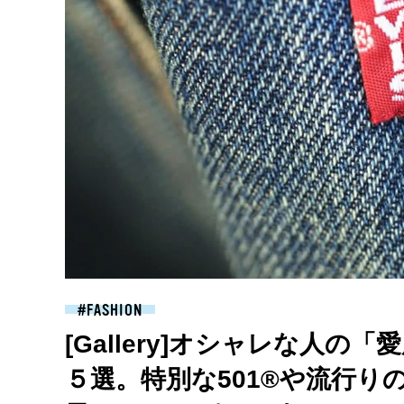
FASHION
[Gallery]オシャレな人の
５選。特別な501®︎や流行り