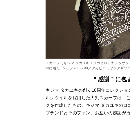
スカーフ（キジマ タカユキ＋タカヒロミヤシタザソロイス
中に着たTシャツ￥20,790／タカヒロミヤシタザソロ
＂感謝＂に包
キジマ タカユキの創立10周年コレクションのテ
ルクツイルを採用した大判スカーフは、
クを作成したもの。キジマ タカユキのロ
ブランドとそのファン、お互いの感謝が