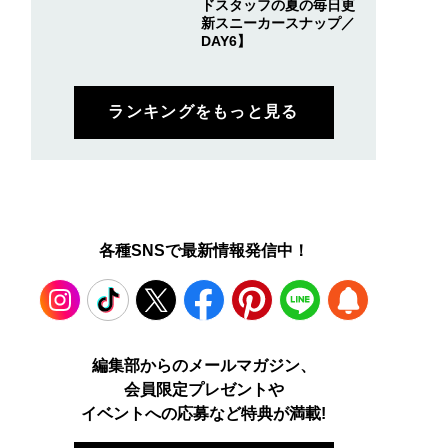
ドスタッフの夏の毎日更
新スニーカースナップ／
DAY6】
ランキングをもっと見る
各種SNSで最新情報発信中！
Instagram
TikTok
X
Facebook
Pinterest
LINE
WEB
編集部からのメールマガジン、
会員限定プレゼントや
PUSH
イベントへの応募など特典が満載!