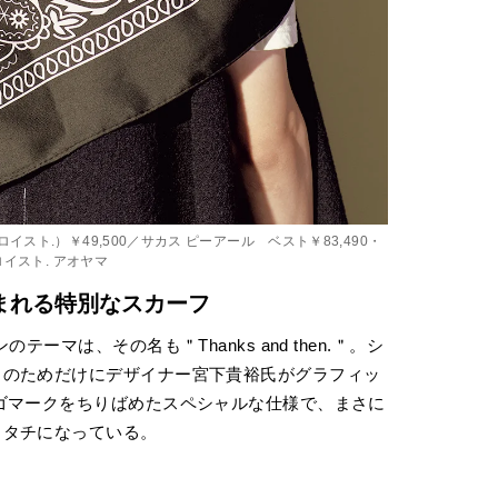
ト.）￥49,500／サカス ピーアール ベスト￥83,490・
イスト. アオヤマ
まれる特別なスカーフ
ーマは、その名も＂Thanks and then.＂。シ
このためだけにデザイナー宮下貴裕氏がグラフィッ
ゴマークをちりばめたスペシャルな仕様で、まさに
カタチになっている。