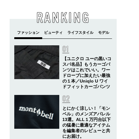
RANKING
【ユニクロ ユーの黒いコ
スパ名品】もうカーゴパ
ンツはこれでいい。ワー
ドローブに加えたい最強
の１本／Uniqlo U ワイ
ドフィットカーゴパンツ
とにかく涼しい！「モン
ベル」のメンズアパレル
13選。ALL１万円台以下
の猛暑に最適なアイテム
を編集者のレビューと共
にお届け。