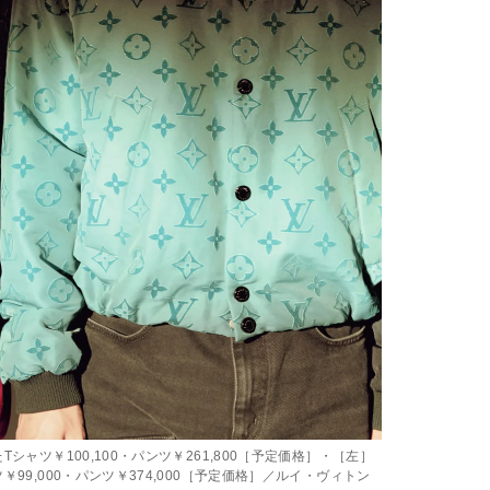
シャツ￥100,100・パンツ￥261,800［予定価格］・［左］
￥99,000・パンツ￥374,000［予定価格］／ルイ・ヴィトン