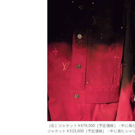
［右］ジャケット￥676,500［予定価格］・中に着たT
ジャケット￥523,600［予定価格］・中に着たシャツ