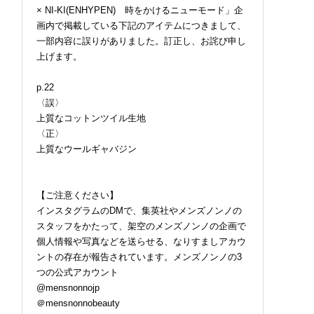
× NI-KI(ENHYPEN) 時をかけるニューモード」企
画内で掲載している下記のアイテムにつきまして、
一部内容に誤りがありました。訂正し、お詫び申し
上げます。
p.22
〈誤〉
上質なコットンツイル生地
〈正〉
上質なウールギャバジン
【ご注意ください】
インスタグラムのDMで、集英社やメンズノンノの
スタッフをかたって、架空のメンズノンノの企画で
個人情報や写真などを送らせる、なりすましアカウ
ントの存在が報告されています。メンズノンノの3
つの公式アカウント
@mensnonnojp
＠mensnonnobeauty