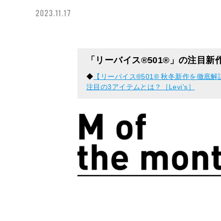
2023.11.17
「リーバイス®︎501®︎」の注目
◆
【リーバイス®501® 秋冬新作を徹底
注目の3アイテムとは？［Levi’s］