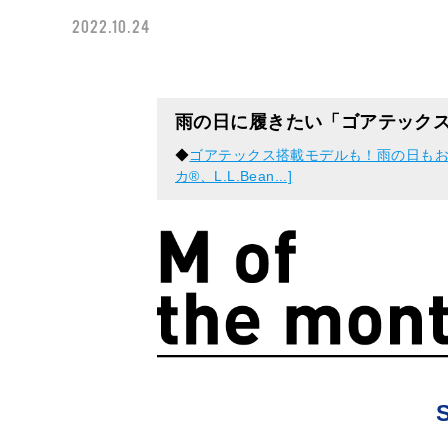
2022.10.24
雨の日に履きたい「ゴアテック
◆
ゴアテックス搭載モデルも！雨の日もお
カ®、L.L.Bean...]