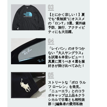
【とにかく涼しい！】夏
でも“長袖派”にオススメ
の「ロンT」3選。紫外線
予防、旅行、アクティビ
ティにも大活躍。
「レイバン」のオラつか
ない『大人サングラス』
を試着＆本音レビュー！
真夏に買うべき４選を服
好きが掛け比べてみた！
ストリートな「ポロ ラル
フ ローレン」を発見。
「ニューエラ」とのコラ
ボキャップは上品＆クラ
シカルで古着とも相性抜
群！[編集者の愛用私物