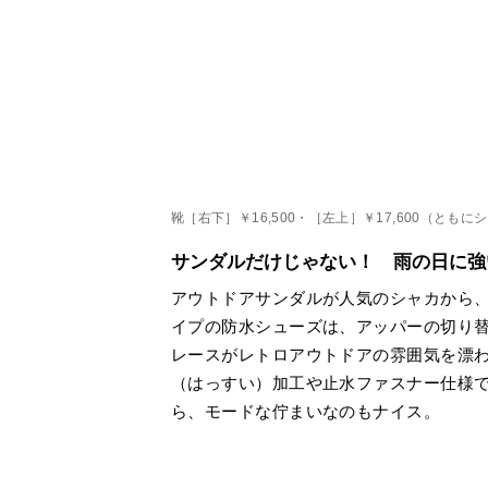
靴［右下］￥16,500・［左上］￥17,600（と
サンダルだけじゃない！ 雨の日に強
アウトドアサンダルが人気のシャカから
イプの防水シューズは、アッパーの切り
レースがレトロアウトドアの雰囲気を漂
（はっすい）加工や止水ファスナー仕様
ら、モードな佇まいなのもナイス。