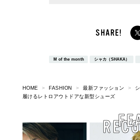
ップ／DAY7】
M of the month
シャカ（SHAKA）
HOME
FASHION
最新ファッション
シ
履けるレトロアウトドアな新型シューズ
FE
REC