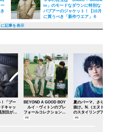
2024.11.09
ラー
in」のモードなダウンに特別な
べき
バブアーのジャケット！【10月
に買うべき「新作ウエア」６
選】
イダ
」
の最
0
10
特別
スト
・
ビー
ガッ
買っ
.今
.夏
ピ
付
バー
t
命！
ニ
】コ
人向
ズ】
とタ
季
コン
新ラ
大胆
キャ
い
パワ
いほ
ミッ
シル
ト】
原
】老
シュ
る
】４
 ビ
ニー
トに
大人
ス
ム。
ット
バッ
キー
トー
ン」
に
ンデ
0周
O
ット
水仕
ーデ
ーデ
ラ
プ］
期
グ
ブレ
ズな
タ
 ブ
リ
が待
グキ
ーウ
見！
ロゴ
って
ッタ
スシ
・コ
×
」の
ッ
沢
［フ
ラボ
名
ュー
イテ
】
ラボ
クシ
ジェ
、完
ブタ
話題の「プラダ」オールブラッ
「ルイ・ヴィトン」ファレル・
「ポーター」名品タンカーが40
雨でも快適！アディダス「ベル
アウトドアなグラミチ×アンド
リーボック“ポンプフューリ
バブアー×イレーブ、フェンデ
パレス×eYe ジュンヤ ワタナベ
モンクレール×アディダス オリ
マーモットの新ライン、UNUSE
「ディオール」と「バーバリ
セリーヌ、CDG...鈴鹿央士が着
１枚で決まる主役級デザイン。
【１万円以下のパタゴニアバッ
フェンディの名作バッグ「バゲ
ネペンテスの新プロジェクトet
【春にちょうどいいニットポ
【ルイ・ヴィトン】着て楽しむ
【春のこなれたセットアップ】
【待望のリーバイス®501®別
【手ぶら派マストバイ】ゴール
【アウトドアなDIOR】あのミ
【柔らか男子のモヘアカーディ
【まさかのコラボ！】アディダ
【おしゃれ男子のソックス】冬
【差がつくおしゃれ男子のベス
【「アシックス」のモードなア
ニートの「クラシックじゃない
「フェンディ」の名作アイコ
【ミニマムなデザインが大人っ
【今着たいコラボジャケット】
【コラボなバックパック】さり
【完売必至コラボ】マーモット
【大人なダウンジャケット】エ
【丸いジャケットがおしゃれ】
【野暮ったくならないウエスト
【大人のワークセットアップ】
【アートな秋小物】アーティス
【秋に着るべきデニムセットア
【ディオールの名作】ベーシッ
ヴィンテージ×アウトドアが新
【夏につけたい白いG-SHOC
【幅広い人に似合う「アイウエ
【おしゃれな僕らの「アウトド
おさえるべきはヒールブーツ！
ソールまで「真っ白」。ミリタ
さりげないのに唯一無二。ちょ
【コスパ抜群おしゃれアイウエ
【即完売必至】涼感配色が秀
【争奪戦必至】カラバリ揃えて
「バーバリー」の特別なチェッ
発売するたび大人気！ レトロ感
【ゴアテックスなクラークス】
［グラミチ×シップス］毎回大
正解は、抜け感と都会ムード。
ルイ・ヴィトンで一点突破！ ヴ
ウィメンズ大人気ブランドか
【僕らの春アウターは短・軽・
シンプルな春夏コーデには、ボ
薄着の仕上げはバケハが正解。
これはかわいい！ クラシックな
【新作アイテム11選】僕らがい
［今季の注目スウェット］カラ
ファッション好きの中で話題！
［ファセッタズム×ディッキー
春先に大活躍！ ナンガ×ワコマ
待望のエムエム６ メゾン マル
最高の日常着とはこれのこと。
ミハラヤスヒロ新作スニーカー
シンプルなのにちゃんと今ど
ポーターのヘルメットバッグが
新顔にしてブレイク必至！ ミニ
素材ミックスを品よくこなす！
【編集部厳選⑪】「ディーゼ
【編集部厳選⑨】「タイチ ムカ
【編集部厳選⑦】「アナトミ
【編集部厳選⑤】「プーマ×メ
【編集部厳選③】「オールモス
【編集部厳選①】「プラダ」の
［エヌハリ×エディフィス］旬
NIGO®とヴァージル・アブロー
これだけで秋のコーデを格上
編集部厳選！ 鈴鹿央士が着こな
ビルケンシュトックがジルサン
編集部厳選！ 今月の注目小物２
【編集部厳選】ルイ・ヴィト
【ビューティフルピープル×ミ
【編集部厳選】ヴァレンティノ
トゥモローランド×アディダス
【N.ハリウッド×カリマー】の
ディオールの新作スニーカー
ワコマリアとカーハートのコラ
らに記事を表示
2024.10.12
、ア
のサ
注
ラ
ー
ー
ィ
「ニ
ライ
きア
ンド
ドの
ーツ
最新
バ
コラ
春の
新作
ウエ
メゾ
an
な配
Yス
N
二で
スポ
選ぶ
ルド
あり
mon
も履
に注
のコ
ト。
ブラ
ける
ト。
フタ
に別
紫。
［シ
た、
ど
スト
なカ
「イ
バ
ケッ
が別
ズ」
にな
コー
ラボ
を取
で、
くも
25
ント
成。
ウト
スチ
日常
ー調
ンガ
フな
チョ
っぽ
スト
ボ
ン
作ト
た
ーレ
機能
コ
胸も
」
ギフ
シカ
トを
C.
、
レ
モ
ミ
目ブ
テー
カル
技の
ン」
パ
クのバッグパック、フェンディ
ウィリアムスの初コレクショ
周年を機にリニューアル！５月
ン」のゴアテックス搭載記念モ
ワンダー、完売必至のプーマ×P.
ー”なのに大人レザー、コム デ
ィ...12月に狙うべき「アウタ
マン、A.P.C J.W Anderson...1
ジナルスetc...人気ブランドの
D...今買っておくべき注目ブラ
ー」でこの秋に最注目すべき主
る今買っておくべき人気ブラン
６月にちょうどいい「トップス
グ】今ちょうどいい「ブルーグ
ット」25周年記念のコラボコレ
c...今季押さえておくべき「最旬
ロ】鮮やかなイエローが絶妙。
アート。草間彌生とのコラボに
唯一無二なブルーの色味。新進
注】秀逸シルエット！エディフ
ドウイン ゼロの新作は、まさに
ステリーランチとコラボ！DIO
ガン】キーワードはリラック
ス テレックス×アンドワンダー
は足元でハズす。トーガ×タビ
ト】トレンドの「ベスト」は遊
ウトドアシューズ】ファッショ
ほう」。唯一無二な新作はナイ
ン、バゲットが「ポーター」と
ぽい】ジャケットだけでもいい
ちょうどいいワッペン柄ってこ
げないカモフラ柄とキツネ。メ
×ビームスのダウンベストは、
ンポリオ アルマーニで実現す
「アンスクリア」の名作ジャケ
バッグ】ソリッドな雰囲気で使
ニードルズ×スミスのコーデュ
トの作品を大胆に落とし込ん
ップ】キッズ服を等倍拡大！ ユ
クなブルーストライプシャツ
鮮。Story mfg.から生まれたジ
K】コンバース トウキョウ７周
ア」】今年の１本に揃えるべ
ア」小物】街着にも大活躍！ 上
大人に一歩近づくクリスチャン
リーなのにクリーンな、上品白
っと大人な、注目の新ブランド
ア】クリアフレームで「しゃれ
逸。ビルケンシュトックのハイ
ヘビロテしたい！「ステュディ
クがいい感じ。日本のスケート
が“ちょうどいい”、フレッドペ
今度はデザートトレック！ 今し
人気コラボの新作は、雨の日に
ほどよくリラックスした街着
ァージル・アブローによる、カ
ら、メンズ初のカジュアルなセ
薄が鉄板】今っぽいのに長く愛
リュームサンダルが正解！［ト
風合いと上品さが両立するヘビ
ディズニーアニメーションで気
ま着たいのはこれ！ [オーラリ
バリ買い推奨！ キッチュなコラ
ミリタリーとテーラードが融
ズ］発売するたびに大人気！ 待
リアのトラックジャケットは、
ジェラ新作バッグは、名作「ジ
タフコットンとノスタルジック
［FREDDIE］が登場！ 履くほ
き！ イレーヴから洗練された生
ポールスミスとコラボ！ 唯一無
マル好きにはたまらない「ネヴ
今季のランバン コレクションは
ル」新生ディーゼルの“パワフ
イ×エフィレボル」流行のニッ
カ」上品×鮮やかな、ベンタイ
ゾン キツネ」コラボレーション
トブラック×ディーベック」フ
最新コレクション。華やかなシ
シルエットなフレンチアイビー
の感性が融合！ ルイ・ヴィトン
げ！ 今欲しい、２つの名品［ア
す、最新コラボ２アイテム［ノ
ダーとタッグ！ テンションあ
選［ボッテガ・ヴェネタ 、ミス
ン、フレッドペリー...etc.鉄板
ズノ】美と機能性の注目コラ
がボルサリーノとコラボ、見逃
のコラボスーパースターが今季
セットアップ。あふれる機能美
「B27」、これ１点でコーデを
ボが熱い。栁 俊太郎が着こなす
..
「ニ
ース
４月
いま
２月
1月
ース
選
旬シ
年を
デニ
」が
なル
生！
.ハ
ット
ブが
】
型シ
ン
イズ
ミア
ーシ
活！
的す
も！
カー
ム
ルス
ム
１
ヒロ
タが
ラ
にす
ルな
のハ
戦間
シュ
る格
ド
グジ
ルー
１点
ーガ
スト
S×
まり
ブラ
シュ
［コ
ージ
ーカ
。
ミヤ
いス
チプ
所
チコ
すぎ
誕生
すい
なシ
タン
M
チュ
ラ
アッ
のば
の新型バッグ...【９月に買うべ
ン、「ロエベ×On」の即完コラ
に買うべき「ニュースな新作小
デル、グッチのNEWスニーカ
A.M....いま買うべき「コラボな
ギャルソン・シャツのコラボ...
ー」６選
1月に狙うべき「注目コラボ」
「秋の注目コラボ」４選
ンドの「秋の新作」４選
役デザインの逸品たち。
ドの「トップス」５選
＆アウター 」４選！エンポリオ
レー」。名作ウエストポーチに
クション [FENDI by MARC JA
ブランド＆プロジェクト」３選
スポーツとモードが融合した
ジャケットが登場！
気鋭ブランド「アダプタート」
ィスが永久定番のモデルをアレ
「着るバッグ」
Rのアイコン「サドルバッグ」
ス。ウィズムの新ブランド！
の全く新しいアウトドアコレク
オの厚手柔らかソックスが今の
び心で選ぶ［77サーカ×ワイル
ンプロも注目の「キコ・キュレ
ロンキルティングだった
タッグ
感じ。唯一無二のテーラードが
ういうこと［ステュディオス×
ゾン キツネ×イーストパックの
ビッグサイズがいい感じ
る、ボリュームダウン×カラフ
ットがちょうどいい感じにアッ
いやすい！ 新作コラボに注目
ロイなセットは「楽なのに上
だ、サウスツー ウエストエイト
ニークだけどシンプルな「クー
は、格上げ必至の一着
ェントル フルネス。[GENTLE
年を記念した、スペシャルな１
き、相思相愛コラボを見逃すな
品な配色のハット＆キャップ
ルブタンの１足。
スニが登場！［アディダス オリ
「コロン」がデビュー！
感」演出！ 一つは持っておくべ
エンドライン「1774」が、アー
オス×ニードルズ」のトラック
シーンにインスパイアされたチ
リー×ニコラス・デイリーのコ
か買えない全天候型シューズは
もおすすめな優秀トラックパン
は、このセットアップでOK
ラフルで力強い新作コレクショ
ットアップが登場。［ステュデ
せる機能満載なヘビロテコラボ
ムウッド×スイコック］
ロテハットを見逃すな［サラヴ
分も上がる。ステラ マッカート
ー、シュタイン、ロサンゼルス
ボスウェットを見逃すな［ロサ
合。新ブランド［タム］が本格
望コラボの新作セットアップが
機能、シルエット、すべてがち
ャパニーズ」バッグをコラボで
なデザインＴシャツが登場［シ
どに足になじむ素材＆デザイン
地感とトーンのメンズラインが
二なカラーリングが好きすぎる
ァーフォーゲット」
今っぽい大人感
ルで楽しい”ファッション観
トは、糸からこだわった１着で
ルのコート
第２弾は、人気スニーカー“ミ
ィッシングをテーマにつながる
ーズンは、自分流のアレンジで
が今の気分。主役級コラボカー
の圧巻ラインナップが登場［ル
ルマーニ エクスチェンジ、ニー
エル・フィールディング×フェ
がる注目コラボ2連発【M of th
ター・ジェントルマン×G-SHO
ブランドから夏の速報４選
ボ、バックパックとスニーカー
せない今月の４選
の大本命
＆すぐおしゃれ
クラスアップ
１着はロゴがポイント
な新
作ウ
」６
」７
作」
イス
Cr
を
気分
ュア
］
×ア
ク！
ギ
ー
タカ
he
 o
th】
き「ニュースな新作」５選】
ボ再び...【６月に買うべき「ニ
物」６選
ー...４月に買うべき「ニュース
新作」４選
２月に買うべき「ニュースな新
４選
アルマーニ、CFCL...
新色登場
COBS]
「オニツカタイガー」
に注目
ンジ
が進化
［cassette］に大注目
ションが完成
気分
ド シングス］
ーション」シリーズ最新作！
登場
ニードルズ］
コラボに注目！
ルコーディネート
プデート
品」
の「差がつくハット＆バッグ」
キー・ズー」の新作
FULLNESS]
本。
［サイ スペックス］
［ホワイトマウンテニアリング
ジナルス フォー エディフィ
き超軽量サングラス［ゾフ ユナ
ダーエラーとコラボ！
ショーツ
ェック柄を見逃すな
ラボポロシャツ。
見逃し厳禁
ツ。
［ニードルズ×NOMA t.d.］
ンが登場。
ィオス×コトハヨコザワ］
［ハイク スーパー エー マーケ
ァ×フィルメランジェ］
ニーのコレクションに大注目
アパレルetc...]
ンゼルスアパレル×ビューティ
始動
登場
ょうどいい。
軽やかに！［エムエム６ メゾン
ンヤコヅカ×FRUIT OF THE LO
でヘビロテ必至
登場
差をつける
ラージュ スポーツ キツネ”
コラボ
ディガンが登場【M of the Mon
イ・ヴィトン LVスクエアード
ト］【M of the Month】
ンディ、ガンホー×ユニバーサ
e Month】
CK］
2023.12.08
2023.10.11
2023.09.24
2023.09.10
2023.07.26
2023.05.09
2023.03.22
2023.03.15
2022.11.14
2022.11.09
2022.10.11
2022.10.05
2022.09.11
2022.07.10
2022.06.26
2022.04.25
2022.02.18
2022.02.16
2022.02.12
2022.01.17
2022.01.03
2021.12.10
2021.04.11
2021.03.18
2021.02.12
2020.12.27
2020.11.14
2020.11.12
2020.10.25
ュースな新作」10選】
な新作小物」５選
作」３選
×ペンドルトン］
ス］
イテッドアローズ ウェルネス］
ット］
＆ユース］
マルジェラ×イーストパック］
OM］
th】
コレクション］【M of the Mon
ル プロダクツ］
2024.09.10
2024.05.10
2024.04.07
2023.11.16
2023.06.19
2023.05.14
2023.05.11
2023.04.08
2023.03.19
2023.03.17
2023.03.13
2022.12.14
2022.11.24
2022.11.21
2022.11.18
2022.11.16
2022.10.28
2022.10.21
2022.10.17
2022.10.08
2022.10.07
2022.09.26
2022.09.19
2022.09.16
2022.07.18
2022.07.16
2022.07.14
2022.06.19
2022.06.17
2022.06.13
2022.05.27
2022.05.24
2022.05.21
2022.05.19
2022.05.17
2022.04.30
2022.04.22
2022.04.18
2022.03.31
2022.03.18
2022.03.16
2022.03.14
2022.02.25
2022.02.21
2022.01.12
2021.12.25
2021.12.17
2021.10.11
2021.07.10
2021.06.10
th】
2024.06.08
2024.04.10
2024.02.11
2022.07.12
2022.06.28
2022.06.23
2022.04.26
2022.03.20
2022.03.12
2022.02.28
2021.11.15
2021.09.09
2021.11.10
い！「プー
BEYOND A GOOD BOY
夏のパーマ、さらにあか
日焼
ードキャッ
ルイ・ヴィトンのプレ
抜け。N.（エヌドット）
苦手
黒別注が狙
フォールコレクションが
のスタイリングアイテム
い！
ショップ＆
描くプレッピースタイル
で作る旬ヘアのテクニッ
レス
ッフの夏の
クを、人気３サロンに教
リー
ーカースナ
わった！