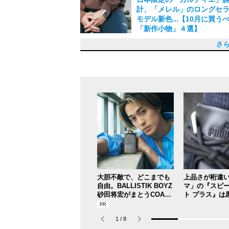
選】
計、「メレル」のロングセ
2024.11.10
モデル新色...【10月に買う
「新作小物」４選】
2024.10.13
大人なプーマ「イージーラ
「コム デ ギャルソン・オム
「ザ・ノース・フェイス」
リーバイス®︎「501®」と「5
「カルティエ」のトリニティ
完売注意！ リーバイス®の
アークテリクスの新作ウエ
リーバイス®︎、ナイキ、ルイ
パタゴニア、エル・エル・
「グッチ」と「ドルチェ＆
ラベンハム、アンブロ...今
ナイキ、エンダースキーマ..
ニューエラの最旬コラボetc..
コンバース×ビューティフル
【今しか買えない“ソックス
ビームス、ギャップ、コン
「グラフペーパー×ミズノ」e
春のストライプシャツ大本
【春に選ぶべきプリントデ
【この春のビッグコラボ！
エル・エル・ビーンが日本
【差がつくトレランシュー
「CIOTA」がMcGREGOR
【シックなVANSコラボ】今
「フミト ガンリュウ」が「
【都会のスポーツウエア】
【名作リバースウィーブを
【コラボなゴアテックス】
初めて着るのに「ちょうど
鈴鹿央士が着こなす11月の
シャカの「サンダルじゃな
ヨーロッパミリタリーのギ
【ジョン スメドレーを特大
【秋に買うべきコラボコー
完売必至「モンクレール×藤
【この秋話題のスニーカー
【秋の上品「黒パンツ」】
毎シーズン買い足したくな
【一枚でキマる黒アウター
定番人気をベストで。エイチ
【ファン急増・完売続出ス
買うならコーデのアクセン
【不朽の名作Ｔシャツ】「
ジエダ発の新ブランド“ピー
自分仕様にパーツをカスタ
僕らのためのモードな「セ
【大注目なビッグサイズ・
【この夏選ぶべき「ディッ
この夏買うべき「バケット
【名作スリッポン】「キー
レトロスポーツな着こなし
発売前から業界騒然！ フェ
【今季買うべき一生モノ】1
【差がつくグラフィックＴ】
注目の新ブランド、インア
【今買うべき白バッグ】防
【なんと９サイズ展開】コ
【男子のシンプルデニムコ
［注目のラウンド系サング
［ダイワ ピア39×レショッ
タウンも水辺もOK！ この時
春に買うべきブランドバッ
［オーラリー メイド バイ 
【春のセットアップ】ルー
【ゴアテックスなオールス
マンハッタンポーテージ初！
［ワーダー×ビショップ］ク
ヴァレンティノ初のデニム
激アツコラボなサイクリン
デニムの質感が秀逸。ウィ
主役級コーチジャケット発
ダンヒルのアイコニックな
新ブランド「アアク（AAK
“グッチ パイナップル”を知
【編集部厳選⑩】「マンハ
【編集部厳選⑧】「キック
【編集部厳選⑥】「プレイ
【編集部厳選④】「エヌハリ
【編集部厳選②】「サカイ
［バブアー フォー ユナイテ
［リーバイス×ポーター］宮
今月の差がつく２アイテム
編集部厳選！ 今月の注目コ
N.ハリウッド×ハミルトンの
編集部厳選！ 完売必至のニ
編集部厳選！ 今月の注目ア
【サロモン×アンドワンダー
【A.P.C.×sacai】待望のコ
ルイ・ヴィトン、プレコレ
VIOLA&ROSES× ミスター
ユニクロ × ジル・サンダー
この１点でサマになる！ ル
さ
ー」別注グレースニーカー
初のロゴキャップ、A.P.C. 
新作、都市仕様のベストに
5」を融合させたデニム、グ
0周年記念モデル、「サンロ
な別注デニム、ミズノ フォ
バッグ、ミズノ×ノンネイテ
ヴィトン...11月に買うべき
ン、ティンバーランドの新
バーナ」で今季最注目すべ
て秋冬まで使える人気ブラ
買っておくべき人気ブラン
前に買っておくべき「ショ
ープル、ティンバーランド
き”ビルケン】今季のマスト
ス...５月に買うべき「注目
c...着こなしの主役にすべき
「ボッテガ・ヴェネタ」の
ム】大胆プリントが新鮮！
ラボロゴもかっこいい！「
けにアップデート！［L.L.Be
ゼニアの新作は、ビビッド
ッグ！ シオタ流、今季のIV
の買いは「スウェード」。［
バース」とコラボ。唯一無
イン「フレッシュサービス
アレンジ】おしゃれ男子が
プテン サンシャイン×ゴー
い」オイルドジャケット。
ーアイテム５選【M of the 
う」。選ぶべきは、雨の日
クがきいた一点突破コート
エットに】シンヤコヅカと
マッキントッシュ×バトナー
ヒロシ」コラボプロジェク
舗シューズメーカーが、新
タイン×1LDKの「品よくは
「キジマ タカユキ」のハッ
人のプロが作りあげた「ア
ューティ＆ユースがOAMC
カーブランド】着想は江戸
なる、ユニークな巾着を。
っぽく映える」進化を遂げ
デニム”って知ってる？ いつ
至れり尽くせりなヨセミテ 
アップ」。とびきり鮮やか
クパック】毎回大ヒットの
ズ」】名作874をナノ・ユニ
ト」。テンベアの代名詞バ
の名作にバンブーシュート
は、今季の「トミー ジーン
ィとヴェルサーチェが一つ
年記念の限定タイロッケン
AMC×グラフペーパーのコ
がデビュー！ あらゆる垣根
様なインダストリアル素材
自在な極上カットソーが早
を格上げ】アーバンリサーチ
ス］この春夏はクラウンパ
春のトップスコーデが即完
嬉しい、絶妙に都会顔なア
は、さりげないロゴのクリ
ディ］堅牢で上品だから、
シルエットの名作に、レザ
ー】ボリュームソールでガ
ルーのラベルが映える、タ
ーンだけど着回せる！ポン
望の復刻！懐かしいのに今
ャップ！ 旬のスポーツテイ
ィル×ラングラーの最新コラ
モノトーン×モードなデザイ
に釘付け！ 今季大注目の新
U）」がデビュー。“着てみ
る？ アレッサンドロ・ミケ
ンポーテージ」シンプルで
ックス×ディッキーズ」異色
ム デ ギャルソン×K-WAY」
アンダーカバー×コンバース
サステイナブルなバッグ。
ドアローズ＆サンズ］クラ
氷魚が最強コラボジャケッ
ァセッタズム/ディズニー、F.
２［グラフペーパー×ミズノ
作時計、チャコリ×ハイクの
バランス、アンブロ×オール
ム４選［ディオール、グラ
定評コラボの第４弾と、注
ジャケットは、凝ったディ
ョンのジャケット。ボタニ
ントルマンの強力コラボ。
売必至の「＋Ｊコレクショ
ン、シーバ･･･今をまとえる
ンブロのフットボールシャツ.
ングラス...７月に買うべき
目！５月に買うべき「ニュ
ミチとイズネスのコラボ...
ラン」の新作スニーカー...
マーガレット・ハウエル...
ブのゴアテックスシューズ...
ュースな新作」６選
ン...10月に買うべき「ニュ
イテム２選
の「トップス&アウター」４
「スニーカー＆小物」５選
＆小物」３選
コラボ...６月に狙うべき最
イ。人気モデルの40＆60周
ボ」４選
注目コラボ３選
は、はおるだけで上品
ストオーバーオールズの春
ン キツネ×アンドワンダー
Japan Edition］
色が主役級！
タイルを見逃すな
OAH×VANS］の新作は大人
シックな黒スニーカーが誕
ーツ」がスタート！
べきスウェットが登場！［N
ウインのマウンテンジャケ
そうでなかった立体スリー
th November Issueまとめ
けるレトロアウトドアな新
目！［グリフィン ハートラ
ラボニットは、オーバーサ
は、名作コートを極上カシ
注目は、ダウンタイプのバ
ンド「マルボー」として復
ミリタリーパンツ」が理想
今季はストールとのセット
ーアワーズ」の上質バルマ
注したスペシャルなアイテ
SNS×アディダス オリジナ
ンヤコヅカ×スペーススペー
トーガ×フルーツオブザルー
んな人が着てもサマになる
ラップ×メゾン ミハラヤス
ラーで、ボッテガ・ヴェネ
ーストパック×ビームス」コ
ースがアレンジ！太めなの
トトートに、タオのカラフ
注！ テーマはトリコロール
が大正解！
ったコレクションは、争奪
トに大注目［マッキントッ
Ｔシャツは、１枚で様にな
り払うユニセックスブラン
夏までヘビロテ必至［バッ
人気！ 話題の新ブランド［
周年のコラボデニムは全て
型で即しゃれ顔完成！［ト
渋めのテック素材が光るベ
ドアサンダルが登場［OOFO
ャン ディオールの新作で決
で大活躍。イギリスの老舗
のセットアップが登場。［
ン履きたい、コラボな１足
新作［マンハッタンポーテ
感覚ではおりたいスノーパ
い、上品カジュアルな名作
は小物で即導入［タカヒロ
ジャケットで、即今年らし
で差をつける［ティーエイ
ートはタフに使いたい名作
い”と思わせるこだわりが随
らしい、ユニークなトレン
的。スマートな相棒
ラボの意外なカーゴパンツ
とのＷネームに加え、優秀
最強のチャックテイラーが
トに、自分に、手が届きや
ルなジャケットに、モダン
纏う！ ブランドを象徴する
レアルブリストル×MLB］【
アダム エ ロペ×トラベル ク
ザーアクセ。夏の最重要コ
ストブラックの最新セット
チ、ディッキーズetc...］
ランド【インカミング】
ルだけど着こなしやすい
な柄の中にモノグラムをし
効いたモヘアニット
はダウンが狙いめ
ワーアイテム３選
【９月に買うべき「コラボ
ュースな新作」４選！
な新作ウエア」４選
に買うべき「ニュースな新
買うべき「ニュースな新作
に買うべき「コラボな新作
に買うべき「ニュースな新
な新作」４選
ューズ３選
記念した限定仕様に注目！
ム
仕掛ける新鮮アウトドアテ
ックスが魅力
リウッド×チャンピオン］
は完売必至！
新鮮［ESSAY］
ューズ
ド］
なのに上品！
にアレンジ［MACKINTOSH 
ティジャケット
ぎる！
ンコート
の新作［SNS GT TOKYO］
ス］
の秀逸コラボ
本。[PEACE DENIM]
のアクセサリー
手がけたら
ボ第３弾
っきりなシルエットが今の
ギンガムチェックが絶妙ニ
ンモック
違いなし［フェンダーチェ
エディット］
上げアイテム。
は、全てがハンドメイド。
ャック フォー 1LDK］
ペ］から目が離せない
モノ！ ［セブン バイ セブン
×ユウイチ トヤマ.］
＆シャツは完売前にチェッ
アンドワンダー］
ンドとタッグを組んだ新作
タイン×インターナショナル
ンバース×ビューティフルピ
×エチュード］
シタザソロイスト.×キジマ 
タイルが完成
ロダクト］
に
ートが登場。
るパッカブル！
プライス
ルエットをプラス！【M of t
カーのテキスタイルをON【M
of the Month】
ール］
ボ・小物編【M of the Mon
プ
せて
2023.11.17
2023.10.10
2023.09.16
2023.08.02
2023.06.21
2023.05.10
2023.04.23
2023.04.07
2023.03.16
2023.03.14
2022.12.19
2022.11.23
2022.11.19
2022.11.08
2022.10.06
2022.09.25
2022.09.12
2022.06.15
2022.04.16
2022.03.13
2022.03.09
2022.02.17
2022.01.14
2022.01.07
2021.12.22
2021.05.11
2021.03.23
2021.03.13
2020.12.20
2020.11.12
2020.10.30
作」５選】
エア」５選
選
選
４選
ト
afted by BATONER］
見逃すな！
ンス！
ーバンリサーチ］
ャラリー ビームス］
プル］
ユキ］
Month】
f the Month】
2024.07.10
2024.05.13
2023.10.13
2023.06.10
2023.05.12
2023.03.20
2022.12.08
2022.11.17
2022.11.15
2022.11.12
2022.10.24
2022.10.19
2022.10.14
2022.10.07
2022.09.30
2022.09.17
2022.07.17
2022.07.15
2022.07.13
2022.07.11
2022.07.08
2022.06.27
2022.06.25
2022.06.18
2022.05.28
2022.05.25
2022.05.22
2022.05.20
2022.05.18
2022.05.03
2022.04.25
2022.04.23
2022.04.21
2022.03.21
2022.03.15
2022.02.23
2022.02.19
2022.02.15
2022.02.11
2021.12.29
2021.12.11
2021.10.15
2021.09.11
2021.07.15
2021.06.12
2020.12.27
2024.09.11
2024.04.11
2024.04.08
2024.02.12
2024.01.06
2023.03.18
2022.10.09
2022.07.19
2022.06.22
2022.04.29
2022.03.19
2022.03.17
2022.02.26
2021.11.17
2021.11.11
大胆不敵で、どこまでも
上品さが桁違
自由。BALLISTIK BOYZ
マ」の『スピ
砂田将宏がまとうCOACH
ト プラス』は
の新作フレグランス「コ
い目！【人気
ーチ ピュア プラチナム
ブランドスタ
1
/
8
パルファム」
毎日更新スニ