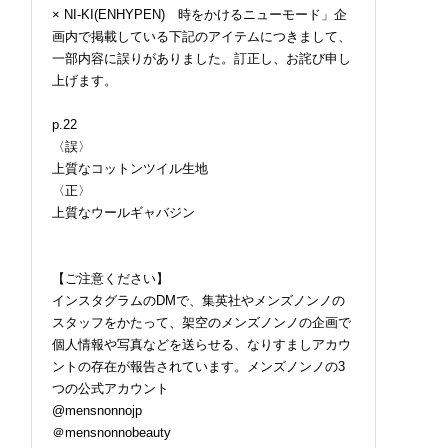
× NI-KI(ENHYPEN) 時をかけるニューモード」企
画内で掲載している下記のアイテムにつきまして、
一部内容に誤りがありました。訂正し、お詫び申し
上げます。
p.22
〈誤〉
上質なコットンツイル生地
〈正〉
上質なウールギャバジン
【ご注意ください】
インスタグラムのDMで、集英社やメンズノンノの
スタッフをかたって、架空のメンズノンノの企画で
個人情報や写真などを送らせる、なりすましアカウ
け止めのベタつきが
ロエベの新しい世界へよ
自宅で本格“冷水浴”！
な人にも使って欲し
うこそ。大胆なコントラ
ラッシュ」の水風呂専
ントの存在が報告されています。メンズノンノの3
 韓国で大人気のスト
ストとレイヤードの先に
バスボム【ひんやりコ
つの公式アカウント
フリーな“水分サンク
。装う喜び、明るいスピ
メレビュー／LUSH コ
@mensnonnojp
ム”
リット
ルドウォータースーザ
】
＠mensnonnobeauty