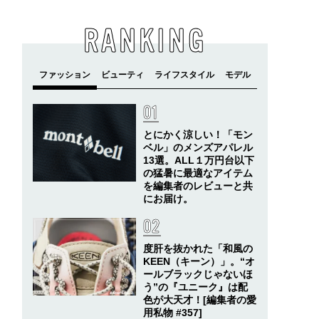
RANKING
とにかく涼しい！「モン
ベル」のメンズアパレル
13選。ALL１万円台以下
の猛暑に最適なアイテム
を編集者のレビューと共
にお届け。
度肝を抜かれた「和風の
KEEN（キーン）」。“オ
ールブラックじゃないほ
う”の『ユニーク』は配
色が大天才！[編集者の愛
用私物 #357]