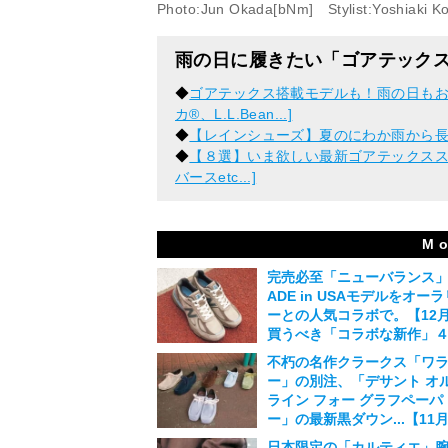
Photo:Jun Okada[bNm] Stylist:Yoshiaki K
雨の日に履きたい「ゴアテック
◆
ゴアテックス搭載モデルも！雨の日もお
カ®、L.L.Bean...]
◆
【レインシューズ】夏のにわか雨から
◆
【８選】いま欲しい最新ゴアテックスス
バースetc...]
M o
完売必至「ニューバランス」
ADE in USAモデルをオーラ
ーとの人気コラボで。【12
買うべき「コラボな新作」
選】
不朽の名作クラークス「ワ
2024.12.11
ー」の別注、「デサント オ
ライン フォー グラフペーパ
ー」の最新黒ダウン...【11
買うべき「コラボな新作」
日本限定の「カルティエ」