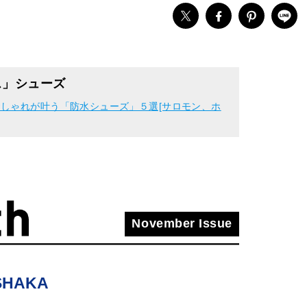
ス」シューズ
しゃれが叶う「防水シューズ」５選[サロモン、ホ
November Issue
SHAKA