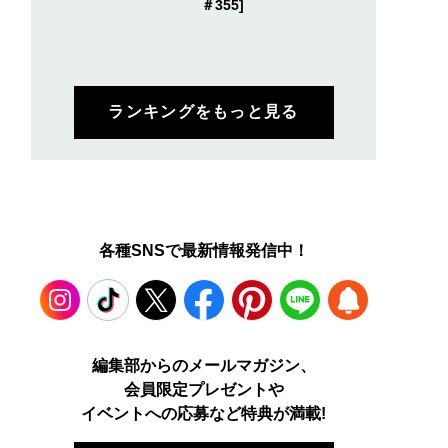
＃355]
ランキングをもっと見る
各種SNSで最新情報発信中！
Instagram
TikTok
X
Facebook
Pinterest
LINE
WEB
編集部からのメールマガジン、
会員限定プレゼントや
PUSH
イベントへの応募など特典が満載!