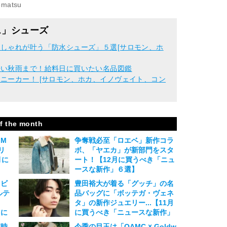
omatsu
ス」シューズ
しゃれが叶う「防水シューズ」５選[サロモン、ホ
長い秋雨まで！給料日に買いたい名品図鑑
ニーカー！ [サロモン、ホカ、イノヴェイト、コン
f the month
M
争奪戦必至「ロエベ」新作コラ
リ
ボ、「ヤエカ」が新部門をスタ
月に
ート！【12月に買うべき「ニュ
４
ースな新作」６選】
2024.12.10
ラビ
豊田裕大が着る「グッチ」の名
ルテ
品バッグに「ボッテガ・ヴェネ
タ」の新作ジュエリー...【11月
月に
に買うべき「ニュースな新作」
５
５選】
腕時
今季の目玉は「OAMC × Goldw