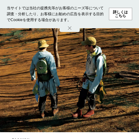
当サイトでは当社の提携先等がお客様のニーズ等について
詳しくは
調査・分析したり、お客様にお勧めの広告を表示する目的
こちら
でCookieを使用する場合があります。
ホーム
モデル募集
ランキング
ファッション
ビューテ