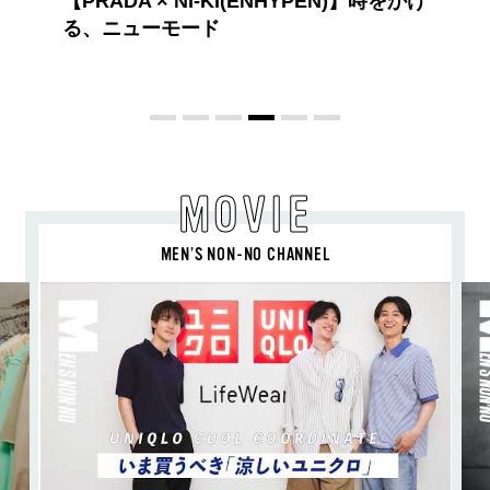
)】時をかけ
高橋璃央と、ジュエッテの出会い。夏の
定番、ピンクゴールドが印象的
な“SUMMER PINK”［meets Jouete!
Vol.12］
MOVIE
MEN’S NON-NO CHANNEL