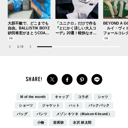
大胆不敵で、どこまでも
「ユニクロ」だけで作る
BEYOND A G
自由。BALLISTIK BOYZ
『とにかく涼しい大人コ
ルイ・ヴィト
砂田将宏がまとうCOACH
ーデ』20選！軽快なオー
フォールコレ
の新作フレグランス「コ
ルブラック、ショーツス
描くプレッピ
ーチ ピュア プラチナム
タイル...好印象テクを総
1
/
9
パルファム」
まとめ！【UNIQLO】
M of the month
キャップ
コラボ
シャツ
ショーツ
ジャケット
ハット
バックパック
バッグ
パンツ
メゾン キツネ（Maison Kitsuné）
小物
栄莉弥
水沢 林太郎