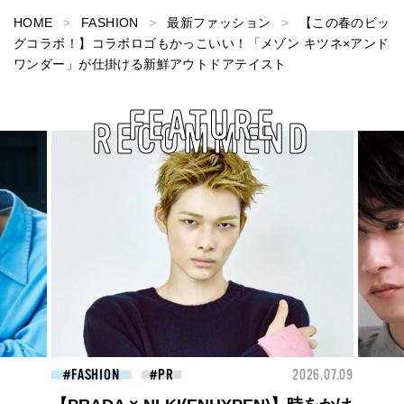
HOME
FASHION
最新ファッション
【この春のビッ
グコラボ！】コラボロゴもかっこいい！「メゾン キツネ×アンド
ワンダー」が仕掛ける新鮮アウトドアテイスト
FEATURE
RECOMMEND
2026.07.09
FASHION
2026.07.09
FA