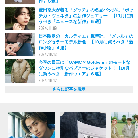
作」５選】
2024.11.10
豊田裕大が着る「グッチ」の名品バッグに「ボッ
テガ・ヴェネタ」の新作ジュエリー...【11月に買
うべき「ニュースな新作」５選】
2024.11.09
日本限定の「カルティエ」腕時計、「メレル」の
ロングセラーモデル新色...【10月に買うべき「新
作小物」４選】
2024.10.13
今季の目玉は「OAMC × Goldwin」のモードな
ダウンに特別なバブアーのジャケット！【10月
に買うべき「新作ウエア」６選】
2024.10.12
大人なプーマ「イージーライダー」別注グレース
話題の「プラダ」オールブラックのバッグパッ
「コム デ ギャルソン・オム」初のロゴキャッ
「ルイ・ヴィトン」ファレル・ウィリアムスの初
「ザ・ノース・フェイス」の最新作、都市仕様の
「ポーター」名品タンカーが40周年を機にリニ
リーバイス®︎「501®」と「505」を融合させたデ
雨でも快適！アディダス「ベルン」のゴアテック
「カルティエ」のトリニティ100周年記念モデ
アウトドアなグラミチ×アンドワンダー、完売必
完売注意！ リーバイス®の特別な別注デニム、ミ
リーボック“ポンプフューリー”なのに大人レザ
アークテリクスの新作ウエストバッグ、ミズノ×
バブアー×イレーブ、フェンディ...12月に狙うべ
リーバイス®︎、ナイキ、ルイ・ヴィトン...11月に
パレス×eYe ジュンヤ ワタナベ マン、A.P.C J.W
パタゴニア、エル・エル・ビーン、ティンバーラ
モンクレール×アディダス オリジナルスetc...人
「グッチ」と「ドルチェ＆ガッバーナ」で今季最
マーモットの新ライン、UNUSED...今買っておく
ラベンハム、アンブロ...今買って秋冬まで使える
「ディオール」と「バーバリー」でこの秋に最注
ナイキ、エンダースキーマ...今買っておくべき人
セリーヌ、CDG...鈴鹿央士が着る今買っておく
ニューエラの最旬コラボetc...夏前に買っておく
１枚で決まる主役級デザイン。６月にちょうどい
コンバース×ビューティフルピープル、ティンバ
【１万円以下のパタゴニアバッグ】今ちょうどい
【今しか買えない“ソックス付き”ビルケン】今季
フェンディの名作バッグ「バゲット」25周年記
ビームス、ギャップ、コンバース...５月に買うべ
ネペンテスの新プロジェクトetc...今季押さえて
「グラフペーパー×ミズノ」etc...着こなしの主役
【春にちょうどいいニットポロ】鮮やかなイエロ
春のストライプシャツ大本命！「ボッテガ・ヴェ
【ルイ・ヴィトン】着て楽しむアート。草間彌生
【春に選ぶべきプリントデニム】大胆プリントが
【春のこなれたセットアップ】唯一無二なブルー
【この春のビッグコラボ！】コラボロゴもかっこ
【待望のリーバイス®501®別注】秀逸シルエッ
エル・エル・ビーンが日本人向けにアップデー
【手ぶら派マストバイ】ゴールドウイン ゼロの
【差がつくトレランシューズ】ゼニアの新作は、
【アウトドアなDIOR】あのミステリーランチと
「CIOTA」がMcGREGORとタッグ！ シオタ
【柔らか男子のモヘアカーディガン】キーワード
【シックなVANSコラボ】今季の買いは「スウェ
【まさかのコラボ！】アディダス テレックス×ア
「フミト ガンリュウ」が「コンバース」とコラ
【おしゃれ男子のソックス】冬は足元でハズす。
【都会のスポーツウエア】新ライン「フレッシュ
【差がつくおしゃれ男子のベスト】トレンドの
【名作リバースウィーブを大胆アレンジ】おしゃ
【「アシックス」のモードなアウトドアシュー
【コラボなゴアテックス】キャプテン サンシャ
ニートの「クラシックじゃないほう」。唯一無二
初めて着るのに「ちょうどいい」オイルドジャケ
「フェンディ」の名作アイコン、バゲットが「ポ
鈴鹿央士が着こなす11月のパワーアイテム５選
【ミニマムなデザインが大人っぽい】ジャケット
シャカの「サンダルじゃないほう」。選ぶべき
【今着たいコラボジャケット】ちょうどいいワッ
ヨーロッパミリタリーのギミックがきいた一点突
【コラボなバックパック】さりげないカモフラ柄
【ジョン スメドレーを特大シルエットに】シン
【完売必至コラボ】マーモット×ビームスのダウ
【秋に買うべきコラボコート】マッキントッシュ
【大人なダウンジャケット】エンポリオ アルマ
完売必至「モンクレール×藤原ヒロシ」コラボプ
【丸いジャケットがおしゃれ】「アンスクリア」
【この秋話題のスニーカー】老舗シューズメーカ
【野暮ったくならないウエストバッグ】ソリッド
【秋の上品「黒パンツ」】シュタイン×1LDKの
【大人のワークセットアップ】ニードルズ×スミ
毎シーズン買い足したくなる「キジマ タカユ
【アートな秋小物】アーティストの作品を大胆に
【一枚でキマる黒アウター】４人のプロが作りあ
【秋に着るべきデニムセットアップ】キッズ服を
定番人気をベストで。エイチ ビューティ＆ユー
【ディオールの名作】ベーシックなブルーストラ
【ファン急増・完売続出スニーカーブランド】着
ヴィンテージ×アウトドアが新鮮。Story mfg.か
買うならコーデのアクセントになる、ユニークな
【夏につけたい白いG-SHOCK】コンバース トウ
【不朽の名作Ｔシャツ】「大人っぽく映える」進
【幅広い人に似合う「アイウエア」】今年の１本
ジエダ発の新ブランド“ピースデニム”って知って
【おしゃれな僕らの「アウトドア」小物】街着に
自分仕様にパーツをカスタム。至れり尽くせりな
おさえるべきはヒールブーツ！ 大人に一歩近づ
僕らのためのモードな「セットアップ」。とびき
ソールまで「真っ白」。ミリタリーなのにクリー
【大注目なビッグサイズ・バックパック】毎回大
さりげないのに唯一無二。ちょっと大人な、注目
【この夏選ぶべき「ディッキーズ」】名作874を
【コスパ抜群おしゃれアイウエア】クリアフレー
この夏買うべき「バケットトート」。テンベアの
【即完売必至】涼感配色が秀逸。ビルケンシュト
【名作スリッポン】「キーン」の名作にバンブー
【争奪戦必至】カラバリ揃えてヘビロテしたい！
レトロスポーツな着こなしには、今季の「トミー
「バーバリー」の特別なチェックがいい感じ。日
発売前から業界騒然！ フェンディとヴェルサー
発売するたび大人気！ レトロ感が“ちょうどい
【今季買うべき一生モノ】10周年記念の限定タ
【ゴアテックスなクラークス】今度はデザートト
【差がつくグラフィックＴ】OAMC×グラフペー
［グラミチ×シップス］毎回大人気コラボの新作
注目の新ブランド、インアットがデビュー！ あ
正解は、抜け感と都会ムード。ほどよくリラック
【今買うべき白バッグ】防水仕様なインダストリ
ルイ・ヴィトンで一点突破！ ヴァージル・アブ
【なんと９サイズ展開】コーデ自在な極上カット
ウィメンズ大人気ブランドから、メンズ初のカジ
【男子のシンプルデニムコーデを格上げ】アーバ
【僕らの春アウターは短・軽・薄が鉄板】今っぽ
［注目のラウンド系サングラス］この春夏はクラ
シンプルな春夏コーデには、ボリュームサンダル
［ダイワ ピア39×レショップ］春のトップスコー
薄着の仕上げはバケハが正解。風合いと上品さが
タウンも水辺もOK！ この時期嬉しい、絶妙に都
これはかわいい！ クラシックなディズニーアニ
春に買うべきブランドバッグは、さりげないロゴ
【新作アイテム11選】僕らがいま着たいのはこ
［オーラリー メイド バイ ブレディ］堅牢で上品
［今季の注目スウェット］カラバリ買い推奨！
【春のセットアップ】ルーズなシルエットの名作
ファッション好きの中で話題！ ミリタリーとテ
【ゴアテックスなオールスター】ボリュームソー
［ファセッタズム×ディッキーズ］発売するたび
マンハッタンポーテージ初！ ブルーのラベルが
春先に大活躍！ ナンガ×ワコマリアのトラックジ
［ワーダー×ビショップ］クリーンだけど着回せ
待望のエムエム６ メゾン マルジェラ新作バッグ
ヴァレンティノ初のデニムが待望の復刻！懐かし
最高の日常着とはこれのこと。タフコットンとノ
激アツコラボなサイクリングキャップ！ 旬のス
ミハラヤスヒロ新作スニーカー［FREDDIE］が
デニムの質感が秀逸。ウィーウィル×ラングラー
シンプルなのにちゃんと今どき！ イレーヴから
主役級コーチジャケット発見！モノトーン×モー
ポーターのヘルメットバッグがポールスミスとコ
ダンヒルのアイコニックなロゴに釘付け！ 今季
新顔にしてブレイク必至！ ミニマル好きにはた
新ブランド「アアク（AAKU）」がデビュ
素材ミックスを品よくこなす！ 今季のランバン
“グッチ パイナップル”を知ってる？ アレッサン
【編集部厳選⑪】「ディーゼル」新生ディーゼル
【編集部厳選⑩】「マンハッタンポーテージ」シ
【編集部厳選⑨】「タイチ ムカイ×エフィレボ
【編集部厳選⑧】「キックスシックス×ディッキ
【編集部厳選⑦】「アナトミカ」上品×鮮やか
【編集部厳選⑥】「プレイ・コム デ ギャルソン
【編集部厳選⑤】「プーマ×メゾン キツネ」コラ
【編集部厳選④】「エヌハリ×アンダーカバー×
【編集部厳選③】「オールモストブラック×ディ
【編集部厳選②】「サカイ」のサステイナブルな
【編集部厳選①】「プラダ」の最新コレクショ
［バブアー フォー ユナイテッドアローズ＆サン
［エヌハリ×エディフィス］旬シルエットなフレ
［リーバイス×ポーター］宮沢氷魚が最強コラボ
NIGO®とヴァージル・アブローの感性が融合！
今月の差がつく２アイテム［ファセッタズム/デ
これだけで秋のコーデを格上げ！ 今欲しい、２
編集部厳選！ 今月の注目コラボ２［グラフペー
編集部厳選！ 鈴鹿央士が着こなす、最新コラボ
N.ハリウッド×ハミルトンの名作時計、チャコリ
ビルケンシュトックがジルサンダーとタッグ！
編集部厳選！ 完売必至のニューバランス、アン
編集部厳選！ 今月の注目小物２選［ボッテガ・
編集部厳選！ 今月の注目アイテム４選［ディオ
【編集部厳選】ルイ・ヴィトン、フレッドペリ
【サロモン×アンドワンダー】定評コラボの第４
【ビューティフルピープル×ミズノ】美と機能性
【A.P.C.×sacai】待望のコラボジャケットは、凝
【編集部厳選】ヴァレンティノがボルサリーノと
ルイ・ヴィトン、プレコレクションのジャケッ
トゥモローランド×アディダスのコラボスーパー
VIOLA&ROSES× ミスタージェントルマンの強
【N.ハリウッド×カリマー】のセットアップ。あ
ユニクロ × ジル・サンダー、完売必至の「＋Ｊ
ディオールの新作スニーカー「B27」、これ１点
この１点でサマになる！ ルブタン、シーバ･･･今
ワコマリアとカーハートのコラボが熱い。栁 俊
さらに記事を表示
ニーカー、アンブロのフットボールシャツ...【９
ク、フェンディの新型バッグ...【９月に買うべき
プ、A.P.C. のサングラス...７月に買うべき「ニュ
コレクション、「ロエベ×On」の即完コラボ再
ベストに注目！５月に買うべき「ニュースな新作
ューアル！５月に買うべき「ニュースな新作小
ニム、グラミチとイズネスのコラボ...４月に買う
ス搭載記念モデル、グッチのNEWスニーカー...
ル、「サンローラン」の新作スニーカー...いま買
至のプーマ×P.A.M....いま買うべき「コラボな新
ズノ フォー マーガレット・ハウエル...２月に買
ー、コム デ ギャルソン・シャツのコラボ...２月
ノンネイティブのゴアテックスシューズ...1月に
き「アウター」６選
買うべき「ニュースな新作」６選
Anderson...11月に狙うべき「注目コラボ」４選
ンドの新ライン...10月に買うべき「ニュースな新
気ブランドの「秋の注目コラボ」４選
注目すべきアイテム２選
べき注目ブランドの「秋の新作」４選
人気ブランドの「トップス&アウター」４選
目すべき主役デザインの逸品たち。
気ブランドの「スニーカー＆小物」５選
べき人気ブランドの「トップス」５選
べき「ショーツ＆小物」３選
い「トップス＆アウター 」４選！エンポリオ ア
ーランド最新コラボ...６月に狙うべき最旬シュー
い「ブルーグレー」。名作ウエストポーチに新色
のマストバイ。人気モデルの40＆60周年を記念
念のコラボコレクション [FENDI by MARC JAC
き「注目コラボ」４選
おくべき「最旬ブランド＆プロジェクト」３選
にすべき春の注目コラボ３選
ーが絶妙。スポーツとモードが融合した「オニツ
ネタ」の新作は、はおるだけで上品
とのコラボにジャケットが登場！
新鮮！ウエストオーバーオールズの春デニム
の色味。新進気鋭ブランド「アダプタート」に注
いい！「メゾン キツネ×アンドワンダー」が仕掛
ト！エディフィスが永久定番のモデルをアレンジ
ト！［L.L.Bean Japan Edition］
新作は、まさに「着るバッグ」
ビビッドな配色が主役級！
コラボ！DIORのアイコン「サドルバッグ」が進
流、今季のIVYスタイルを見逃すな
はリラックス。ウィズムの新ブランド！［casse
ード」。［NOAH×VANS］の新作は大人なルッ
ンドワンダーの全く新しいアウトドアコレクショ
ボ。唯一無二でシックな黒スニーカーが誕生！
トーガ×タビオの厚手柔らかソックスが今の気分
サービススポーツ」がスタート！
「ベスト」は遊び心で選ぶ［77サーカ×ワイルド
れ男子が選ぶべきスウェットが登場！［N.ハリウ
ズ】ファッションプロも注目の「キコ・キュレー
イン×ゴールドウインのマウンテンジャケットは
な新作はナイロンキルティングだった
ット。ありそうでなかった立体スリーブが新鮮
ーター」とタッグ
【M of the month November Issueまとめ】
だけでもいい感じ。唯一無二のテーラードが登場
は、雨の日も履けるレトロアウトドアな新型シュ
ペン柄ってこういうこと［ステュディオス×ニー
破コートに注目！［グリフィン ハートランド］
とキツネ。メゾン キツネ×イーストパックのコラ
ヤコヅカとのコラボニットは、オーバーサイズな
ンベストは、ビッグサイズがいい感じ
×バトナーは、名作コートを極上カシミアにアレ
ーニで実現する、ボリュームダウン×カラフルコ
ロジェクト。注目は、ダウンタイプのバーシティ
の名作ジャケットがちょうどいい感じにアップデ
ーが、新ブランド「マルボー」として復活！
な雰囲気で使いやすい！ 新作コラボに注目
「品よくはけるミリタリーパンツ」が理想的すぎ
スのコーデュロイなセットは「楽なのに上品」
キ」のハット。今季はストールとのセットも！
落とし込んだ、サウスツー ウエストエイトの
げた「アフターアワーズ」の上質バルマカーンコ
等倍拡大！ ユニークだけどシンプルな「クーキ
スがOAMCに別注したスペシャルなアイテム
イプシャツは、格上げ必至の一着
想は江戸紫。SNS×アディダス オリジナルスの新
ら生まれたジェントル フルネス。[GENTLE FUL
巾着を。［シンヤコヅカ×スペーススペース］
キョウ７周年を記念した、スペシャルな１本。
化を遂げた、トーガ×フルーツオブザルームの秀
に揃えるべき、相思相愛コラボを見逃すな［サイ
る？ いつどんな人が着てもサマになる１本。[PE
も大活躍！ 上品な配色のハット＆キャップ［ホ
ヨセミテ ストラップ×メゾン ミハラヤスヒロの
くクリスチャン ルブタンの１足。
り鮮やかなカラーで、ボッテガ・ヴェネタが手が
ンな、上品白スニが登場！［アディダス オリジ
ヒットの「イーストパック×ビームス」コラボ第
の新ブランド「コロン」がデビュー！
ナノ・ユニバースがアレンジ！太めなのにすっき
ムで「しゃれ感」演出！ 一つは持っておくべき
代名詞バケットトートに、タオのカラフルなギン
ックのハイエンドライン「1774」が、アーダー
シュートが別注！ テーマはトリコロールのハン
「ステュディオス×ニードルズ」のトラックショ
ジーンズ」が大正解！
本のスケートシーンにインスパイアされたチェッ
チェが一つになったコレクションは、争奪戦間違
い”、フレッドペリー×ニコラス・デイリーのコ
イロッケンコートに大注目［マッキントッシュ
レック！ 今しか買えない全天候型シューズは見
パーのコラボＴシャツは、１枚で様になる格上げ
は、雨の日にもおすすめな優秀トラックパンツ。
らゆる垣根を取り払うユニセックスブランドは、
スした街着は、このセットアップでOK［ニード
アル素材で、夏までヘビロテ必至［バッグジャッ
ローによる、カラフルで力強い新作コレクション
ソーが早くも人気！ 話題の新ブランド［ルー
ュアルなセットアップが登場。［ステュディオス
ンリサーチ25周年のコラボデニムは全て１点モ
いのに長く愛せる機能満載なヘビロテコラボ［ハ
ウンパント型で即しゃれ顔完成！［トーガ×ユウ
が正解！［トムウッド×スイコック］
デが即完成。渋めのテック素材が光るベスト＆シ
両立するヘビロテハットを見逃すな［サラヴァ×
会顔なアウトドアサンダルが登場［OOFOS×ア
メーションで気分も上がる。ステラ マッカート
のクリスチャン ディオールの新作で決まり
れ！ [オーラリー、シュタイン、ロサンゼルス ア
だから、日常で大活躍。イギリスの老舗ブランド
キッチュなコラボスウェットを見逃すな［ロサン
に、レザー調のセットアップが登場。［シュタイ
ーラードが融合。新ブランド［タム］が本格始動
ルでガンガン履きたい、コラボな１足［コンバー
に大人気！ 待望コラボの新作セットアップが登
映える、タフな新作［マンハッタンポーテージ×
ャケットは、機能、シルエット、すべてがちょう
る！ポンチョ感覚ではおりたいスノーパーカ
は、名作「ジャパニーズ」バッグをコラボで軽や
いのに今っぽい、上品カジュアルな名作。
スタルジックなデザインＴシャツが登場［シンヤ
ポーツテイストは小物で即導入［タカヒロミヤシ
登場！ 履くほどに足になじむ素材＆デザインで
の最新コラボジャケットで、即今年らしいスタイ
洗練された生地感とトーンのメンズラインが登場
ドなデザインで差をつける［ティーエイチプロダ
ラボ！ 唯一無二なカラーリングが好きすぎる
大注目の新作トートはタフに使いたい名作
まらない「ネヴァーフォーゲット」
ー。“着てみたい”と思わせるこだわりが随所に
コレクションは今っぽい大人感
ドロ・ミケーレらしい、ユニークなトレンチコー
の“パワフルで楽しい”ファッション観
ンプルで機能的。スマートな相棒
ル」流行のニットは、糸からこだわった１着で差
ーズ」異色コラボの意外なカーゴパンツ
な、ベンタイルのコート
×K-WAY」胸もとのＷネームに加え、優秀すぎる
ボレーション第２弾は、人気スニーカー“ミラー
コンバース」最強のチャックテイラーが誕生
ーベック」フィッシングをテーマにつながるコラ
バッグ。ギフトに、自分に、手が届きやすいプラ
ン。華やかなシーズンは、自分流のアレンジで
ズ］クラシカルなジャケットに、モダンなシルエ
ンチアイビーが今の気分。主役級コラボカーディ
ジャケットを纏う！ ブランドを象徴するタンカ
ルイ・ヴィトンの圧巻ラインナップが登場［ル
ィズニー、F.C.レアルブリストル×MLB］【M of
つの名品［アルマーニ エクスチェンジ、ニー
パー×ミズノ、アダム エ ロペ×トラベル クチュー
２アイテム［ノエル・フィールディング×フェン
×ハイクのレザーアクセ。夏の最重要コラボ・小
テンションあがる注目コラボ2連発【M of the M
ブロ×オールモストブラックの最新セットアップ
ヴェネタ 、ミスター・ジェントルマン×G-SHOC
ール、グラミチ、ディッキーズetc...］
ー...etc.鉄板ブランドから夏の速報４選
弾と、注目ブランド【インカミング】
の注目コラボ、バックパックとスニーカー
ったディテールだけど着こなしやすい
コラボ、見逃せない今月の４選
ト。ボタニカルな柄の中にモノグラムをしのばせ
スターが今季の大本命
力コラボ。技の効いたモヘアニット
ふれる機能美＆すぐおしゃれ
コレクション」はダウンが狙いめ
でコーデをクラスアップ
をまとえるパワーアイテム３選
太郎が着こなす１着はロゴがポイント
月に買うべき「コラボな新作」５選】
「ニュースな新作」５選】
ースな新作」４選！
び...【６月に買うべき「ニュースな新作」10選】
ウエア」４選
物」６選
べき「ニュースな新作ウエア」５選
４月に買うべき「ニュースな新作小物」５選
うべき「ニュースな新作」６選
作」４選
うべき「コラボな新作」７選
に買うべき「ニュースな新作」３選
買うべき「ニュースな新作」４選
作」４選
ルマーニ、CFCL...
ズ３選
登場
した限定仕様に注目！
OBS]
カタイガー」
目
ける新鮮アウトドアテイスト
化
tte］に大注目
クスが魅力
ンが完成
シングス］
ッド×チャンピオン］
ション」シリーズ最新作！
完売必至！
［ESSAY］
ーズ
ドルズ］
ボに注目！
のに上品！
ンジ［MACKINTOSH Crafted by BATONER］
ーディネート
ジャケット
ート
る！
「差がつくハット＆バッグ」
ート
ー・ズー」の新作
作［SNS GT TOKYO］を見逃すな！
LNESS]
逸コラボ
スペックス］
ACE DENIM]
ワイトマウンテニアリング×ペンドルトン］
アクセサリー
けたら
ナルス フォー エディフィス］
３弾
りなシルエットが今の気分
超軽量サングラス［ゾフ ユナイテッドアローズ
ガムチェックが絶妙ニュアンス！
エラーとコラボ！
モック
ーツ
ク柄を見逃すな
いなし［フェンダーチェ］
ラボポロシャツ。
エディット］
逃し厳禁
アイテム。
全てがハンドメイド。
ルズ×NOMA t.d.］
ク フォー 1LDK］
が登場。
ペ］から目が離せない
×コトハヨコザワ］
ノ！ ［セブン バイ セブン×アーバンリサーチ］
イク スーパー エー マーケット］
イチ トヤマ.］
ャツは完売前にチェック！
フィルメランジェ］
ンドワンダー］
ニーのコレクションに大注目
パレルetc...]
とタッグを組んだ新作
ゼルスアパレル×ビューティ＆ユース］
ン×インターナショナルギャラリー ビームス］
ス×ビューティフルピープル］
場
エチュード］
どいい。
かに！［エムエム６ メゾン マルジェラ×イース
コヅカ×FRUIT OF THE LOOM］
タザソロイスト.×キジマ タカユキ］
ヘビロテ必至
ルが完成
クト］
トが登場。
をつける
パッカブル！
ジュ スポーツ キツネ”
ボ
イス
ットをプラス！【M of the Month】
ガンが登場【M of the Month】
ーのテキスタイルをON【M of the Month】
イ・ヴィトン LVスクエアード コレクション］
the Month】
ト］【M of the Month】
ル］
ディ、ガンホー×ユニバーサル プロダクツ］
物編【M of the Month】
onth】
K］
て
2023.12.08
2023.11.17
2023.11.16
2023.10.11
2023.10.10
2023.09.24
2023.09.16
2023.09.10
2023.08.02
2023.07.26
2023.06.21
2023.05.10
2023.05.09
2023.04.23
2023.04.07
2023.03.22
2023.03.20
2023.03.17
2023.03.16
2023.03.15
2023.03.14
2022.12.19
2022.11.23
2022.11.21
2022.11.19
2022.11.14
2022.11.09
2022.11.08
2022.10.28
2022.10.19
2022.10.11
2022.10.06
2022.10.05
2022.09.26
2022.09.25
2022.09.12
2022.09.11
2022.07.17
2022.07.16
2022.07.10
2022.06.26
2022.06.15
2022.05.21
2022.04.25
2022.04.16
2022.03.18
2022.03.13
2022.03.09
2022.02.21
2022.02.18
2022.02.17
2022.02.16
2022.02.15
2022.02.12
2022.01.17
2022.01.14
2022.01.07
2022.01.03
2021.12.22
2021.12.10
2021.06.12
2021.05.11
2021.04.11
2021.03.23
2021.03.18
2021.03.13
2021.02.12
2020.12.27
2020.12.20
2020.11.14
2020.11.12
2020.11.12
2020.10.30
2020.10.25
ウェルネス］
トパック］
【M of the Month】
2024.09.11
2024.09.10
2024.07.10
2024.06.08
2024.05.13
2024.05.10
2024.04.11
2024.04.10
2024.04.08
2024.04.07
2024.02.12
2024.02.11
2024.01.06
2023.10.13
2023.06.19
2023.06.10
2023.05.14
2023.05.12
2023.05.11
2023.04.08
2023.03.19
2023.03.18
2023.03.13
2022.12.14
2022.12.08
2022.11.24
2022.11.18
2022.11.17
2022.11.16
2022.11.15
2022.11.12
2022.10.24
2022.10.21
2022.10.17
2022.10.14
2022.10.09
2022.10.08
2022.10.07
2022.10.07
2022.09.30
2022.09.19
2022.09.17
2022.09.16
2022.07.19
2022.07.18
2022.07.15
2022.07.14
2022.07.13
2022.07.12
2022.07.11
2022.07.08
2022.06.28
2022.06.27
2022.06.25
2022.06.22
2022.06.19
2022.06.18
2022.06.17
2022.06.13
2022.05.28
2022.05.27
2022.05.25
2022.05.24
2022.05.22
2022.05.20
2022.05.19
2022.05.18
2022.05.17
2022.05.03
2022.04.30
2022.04.29
2022.04.26
2022.04.25
2022.04.23
2022.04.22
2022.04.21
2022.04.18
2022.03.31
2022.03.21
2022.03.20
2022.03.19
2022.03.17
2022.03.16
2022.03.15
2022.03.14
2022.02.28
2022.02.26
2022.02.25
2022.02.23
2022.02.19
2022.02.11
2022.01.12
2021.12.29
2021.12.25
2021.12.17
2021.12.11
2021.11.17
2021.11.15
2021.11.11
2021.10.15
2021.10.11
2021.09.11
2021.09.09
2021.07.15
2021.07.10
2021.06.10
2020.12.27
2022.06.23
2022.03.12
2021.11.10