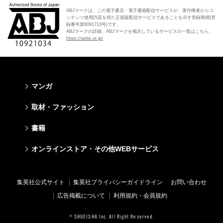
ABJマークは、この電子書店・電子書籍配信サービスが、著作権者からコ
ンテンツ使用許諾を得た正規版配信サービスであることを示す登録商標(登
録番号第6091713号)です。
ABJマークの詳細、ABJマークを掲示しているサービスの一覧はこちら。
https://aebs.or.jp/
マンガ
少年マンガ
青年マンガ
少女マンガ
女性マンガ
取材・ファッション
週刊少年ジャンプ
週刊ヤングジャンプ
りぼん
Cookie
ファッション・美容
芸能・情報・スポーツ
書籍
ジャンプSQ
ヤングジャンプ定期購読デジタル
マーガレット
Cocohana
Seventeen
Myojo
Vジャンプ
ヤンジャン！
別冊マーガレット
office YOU
文芸・文庫・総合
学芸・ノンフィクション・新書
ライトノベル・ノベライズ
キッズ
オンラインストア・その他WEBサービス
non-no
週プレNEWS
最強ジャンプ
となりのヤングジャンプ
マンガMee公式サイト
マンガMee公式サイト
すばる
集英社学芸部 - 学芸・ノンフィクション
集英社Webマガジン コバルト
集英社みらい文庫
BAILA
週プレ グラジャパ!
オンラインストア
その他WEBサービス
少年ジャンプ+
グランドジャンプ
リマコミ
リマコミ
小説すばる
集英社ビジネス書
集英社オレンジ文庫
集英社の児童図書 S-KIDS.LAND
MAQUIA
Sportiva
OTO
集英社アドナビ
ジャンプTOON
ウルトラジャンプ
ジャンプTOON
ジャンプTOON
集英社公式サイト
集英社プライバシーガイドライン
お問い合わせ
集英社 文芸ステーション
集英社新書
シフォン文庫
SPUR
パラスポ
SHUEISHA MANGA-ART HERITAGE
集英社エディターズ・ラボ
ZEBRACK
少年ジャンプ+
ZEBRACK
ZEBRACK
広告掲載について
利用規約・会員規約
web 集英社文庫
集英社新書プラス - 知の水先案内人
ダッシュエックス文庫公式サイト
LEE
ジャンプキャラクターズストア
ジャンプルーキー！
ジャンプTOON
マンガMeets
マンガMeets
青春と読書
1日5分で、明日は変わる よみタイ yomitai
JUMP j-BOOKS
eclat
© SHUEISHA Inc. All Right Reserved.
HAPPY PLUS STORE
S-MANGA
ZEBRACK
S-MANGA
S-MANGA