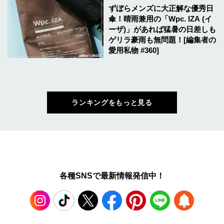
ずぼらメンズに大正解な優秀日
傘！晴雨兼用の「Wpc. IZA (イ
ーザ)」があれば猛暑の日差しも
ゲリラ豪雨も無問題！[編集者の
愛用私物 #360]
ランキングをもっと見る
各種SNSで最新情報発信中！