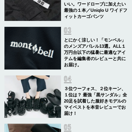
いい。ワードローブに加えたい
最強の１本／Uniqlo U ワイドフ
ィットカーゴパンツ
とにかく涼しい！「モンベル」
のメンズアパレル13選。ALL１
万円台以下の猛暑に最適なアイ
テムを編集者のレビューと共に
お届け。
３位ウーフォス、２位キーン、
１位は？ 最強「黒サンダル」全
20足を試着した服好きモデルの
マイベストを本音レビューでお
届け！