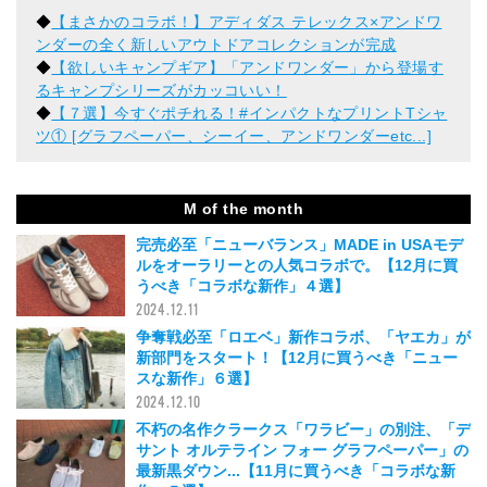
◆
【まさかのコラボ！】アディダス テレックス×アンドワ
ンダーの全く新しいアウトドアコレクションが完成
◆
【欲しいキャンプギア】「アンドワンダー」から登場す
るキャンプシリーズがカッコいい！
◆
【７選】今すぐポチれる！#インパクトなプリントTシャ
ツ① [グラフペーパー、シーイー、アンドワンダーetc...]
M of the month
完売必至「ニューバランス」MADE in USAモデ
ルをオーラリーとの人気コラボで。【12月に買
うべき「コラボな新作」４選】
2024.12.11
争奪戦必至「ロエベ」新作コラボ、「ヤエカ」が
新部門をスタート！【12月に買うべき「ニュー
スな新作」６選】
2024.12.10
不朽の名作クラークス「ワラビー」の別注、「デ
サント オルテライン フォー グラフペーパー」の
最新黒ダウン...【11月に買うべき「コラボな新