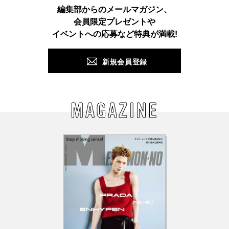
Instagram
TikTok
X
Facebook
Pinterest
LINE
WEB
編集部からのメールマガジン、
会員限定プレゼントや
PUSH
イベントへの応募など特典が満載!
新規会員登録
MAGAZINE