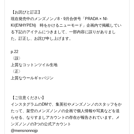
【お詫びと訂正】
現在発売中のメンズノンノ8・9月合併号「PRADA × NI-
KI(ENHYPEN) 時をかけるニューモード」企画内で掲載してい
る下記のアイテムにつきまして、一部内容に誤りがありまし
た。訂正し、お詫び申し上げます。
p.22
〈誤〉
上質なコットンツイル生地
〈正〉
上質なウールギャバジン
【ご注意ください】
インスタグラムのDMで、集英社やメンズノンノのスタッフをか
たって、架空のメンズノンノの企画で個人情報や写真などを送
らせる、なりすましアカウントの存在が報告されています。メ
ンズノンノの3つの公式アカウント
@mensnonnojp