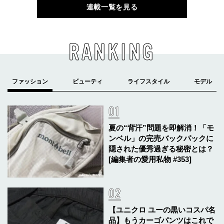
連載一覧を見る
RANKING
夏の“背汗”問題を即解消！「モ
ンベル」の完売バックパックに
隠された優秀過ぎる秘密とは？
[編集者の愛用私物 #353]
【ユニクロ ユーの黒いコスパ名
品】もうカーゴパンツはこれで