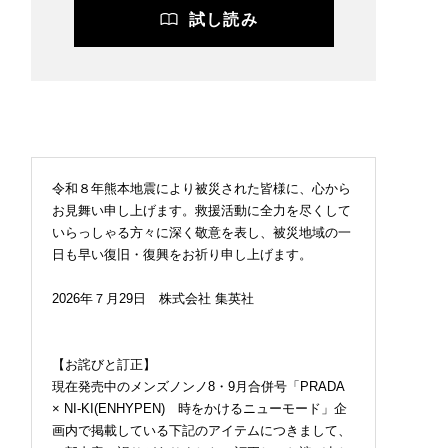
試し読み
令和８年熊本地震により被災された皆様に、心から
お見舞い申し上げます。救援活動に全力を尽くして
いらっしゃる方々に深く敬意を表し、被災地域の一
日も早い復旧・復興をお祈り申し上げます。
2026年７月29日 株式会社 集英社
【お詫びと訂正】
現在発売中のメンズノンノ8・9月合併号「PRADA
× NI-KI(ENHYPEN) 時をかけるニューモード」企
画内で掲載している下記のアイテムにつきまして、