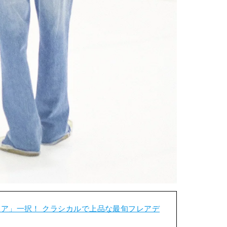
ア」一択！ クラシカルで上品な最旬フレアデ