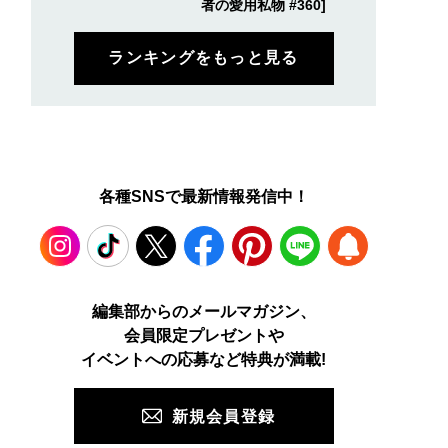
者の愛用私物 #360]
ランキングをもっと見る
各種SNSで最新情報発信中！
Instagram
TikTok
X
Facebook
Pinterest
LINE
WEB
編集部からのメールマガジン、
会員限定プレゼントや
PUSH
イベントへの応募など特典が満載!
新規会員登録