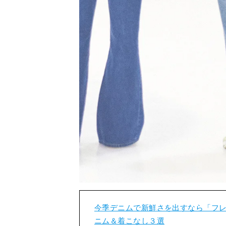
今季デニムで新鮮さを出すなら「フレ
ニム＆着こなし３選