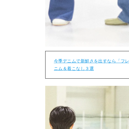
今季デニムで新鮮さを出すなら「フレ
ニム＆着こなし３選