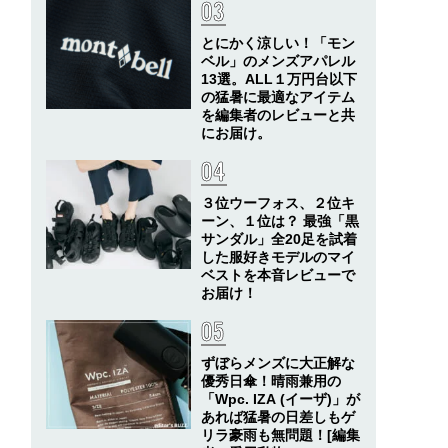
とにかく涼しい！「モン
ベル」のメンズアパレル
13選。ALL１万円台以下
の猛暑に最適なアイテム
を編集者のレビューと共
にお届け。
３位ウーフォス、２位キ
ーン、１位は？ 最強「黒
サンダル」全20足を試着
した服好きモデルのマイ
ベストを本音レビューで
お届け！
ずぼらメンズに大正解な
優秀日傘！晴雨兼用の
「Wpc. IZA (イーザ)」が
あれば猛暑の日差しもゲ
リラ豪雨も無問題！[編集