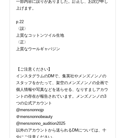
一部内容に誤りがありました。訂正し、お詫び申し
上げます。
p.22
〈誤〉
上質なコットンツイル生地
〈正〉
上質なウールギャバジン
【ご注意ください】
インスタグラムのDMで、集英社やメンズノンノの
スタッフをかたって、架空のメンズノンノの企画で
個人情報や写真などを送らせる、なりすましアカウ
ントの存在が報告されています。メンズノンノの3
つの公式アカウント
@mensnonnojp
＠mensnonnobeauty
@mensnonno_audition2025
以外のアカウントから送られるDMについては、十
分にご注意ください。