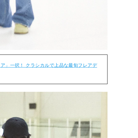
ア」一択！ クラシカルで上品な最旬フレアデ