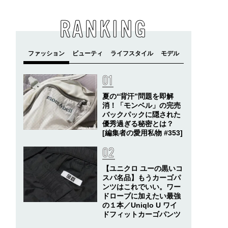
RANKING
夏の“背汗”問題を即解
消！「モンベル」の完売
バックパックに隠された
優秀過ぎる秘密とは？
[編集者の愛用私物 #353]
【ユニクロ ユーの黒いコ
スパ名品】もうカーゴパ
ンツはこれでいい。ワー
ドローブに加えたい最強
の１本／Uniqlo U ワイ
ドフィットカーゴパンツ