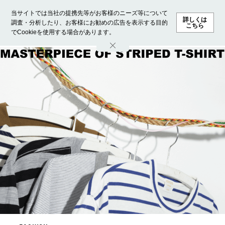
当サイトでは当社の提携先等がお客様のニーズ等について
詳しくは
調査・分析したり、お客様にお勧めの広告を表示する目的
こちら
でCookieを使用する場合があります。
ホーム
モデル募集
ランキング
ファッション
ビューテ