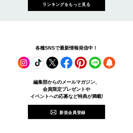
ランキングをもっと見る
各種SNSで最新情報発信中！
Instagram
TikTok
X
Facebook
Pinterest
LINE
WEB
編集部からのメールマガジン、
会員限定プレゼントや
PUSH
イベントへの応募など特典が満載!
新規会員登録