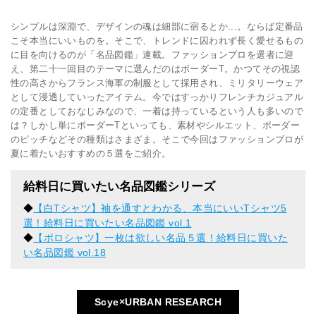
シンプルは深淵で、デザインの魂は細部に宿るとか...。ならば定番品
こそ本当にいいものを。そこで、トレンドに囚われず長く愛せるもの
に目を向けるのが「名品図鑑」連載。ファッションプロを選者に迎
え、第二十一回目のテーマに選んだのはボーダーT。かつてその視認
性の高さからフランス海軍の制服として採用され、ミリタリーウェア
として浸透していったアイテム。今ではすっかりフレンチカジュアル
の定番としておなじみなので、一着は持っているという人も多いので
は？しかし単にボーダーTといっても、素材やシルエット、ボーダー
のピッチなどその種類はさまざま。そこで今回はファッションプロが
夏に着たいおすすめの５選をご紹介。
給料日に買いたい名品図鑑シリーズ
◆
【白Tシャツ】袖を通すとわかる、本当にいいTシャツ5
選！給料日に買いたい名品図鑑 vol.1
◆
【ポロシャツ】一枚は欲しい名品５選！給料日に買いた
い名品図鑑 vol.18
Scye×URBAN RESEARCH