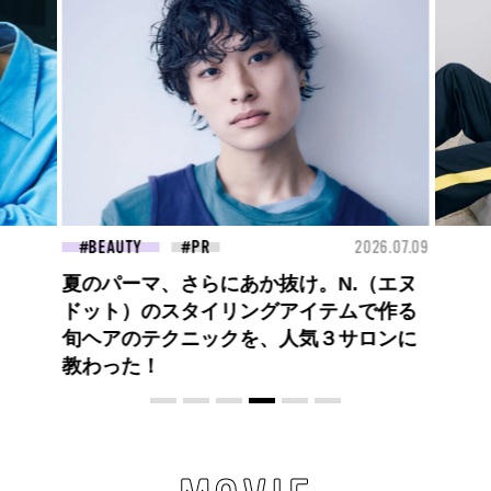
26.07.09
FASHION
2026.07.09
FAS
ロエベの新しい世界へようこそ。大胆な
コントラストとレイヤードの先に。装う
喜び、明るいスピリット