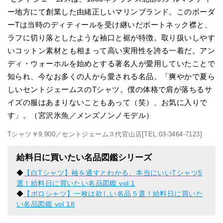
ー地方にて創業した由緒正しいマリンブランド。このボーダ
ーTは当時のディティールを受け継いだボートネック襟と、
ラフに切り落としたような袖口と裾が特徴。取り扱いしやす
いコットン素材とも相まって高い実用性を誇る一着だ。アン
ディ・ウォーホルを始めとする著名人が愛用していたことで
知られ、今なお多くの人から愛される名品。「爽やかで夏ら
しいセントジェームスのTシャツ。僕の体格で肩が落ちるサ
イズの服はあまりないこともあって（笑）、お気に入りで
す」。（宮沢氷魚／メンズノンノモデル）
Tシャツ￥9,900／セントジェームス代官山店[TEL:03-3464-7123]
給料日に買いたい名品図鑑シリーズ
◆
【白Tシャツ】袖を通すとわかる、本当にいいTシャツ5
選！給料日に買いたい名品図鑑 vol.1
◆
【ポロシャツ】一枚は欲しい名品５選！給料日に買いた
い名品図鑑 vol.18