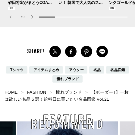
砂田将宏がまとうCOACH
い！ 韓国で大人気のスト
ンクゴールド
の新作フレグランス「コ
レスフリーな“水分サンク
SUMMER PIN
ーチ ピュア プラチナム
リーム”
Jouete! Vol.1
1
/
9
パルファム」
Tシャツ
アイテムまとめ
アウター
名品
名品図鑑
憧れブランド
HOME
FASHION
憧れブランド
【ボーダーT】一枚
は欲しい名品５選！給料日に買いたい名品図鑑 vol.21
FEATURE
RECOMMEND