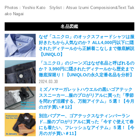
Photos：Yoshio Kato Stylist：Atsuo Izumi Composision&Text:Tak
ako Nagai
名品図鑑
なぜ「ユニクロ」のオックスフォードシャツは服
好きたちから人気なのか？ ALL4,000円以下に隠
されたディテールから正解着こなしまで徹底解説
【UNIQLO】
2024.04.07
「ユニクロ」のジーンズはなぜ名品と呼ばれるの
か？ 3,990円に隠されたディテールから歴史まで
徹底深堀り！【UNIQLOの永久定番名品を分析】
2024.03.30
ミズノ×マーガレットハウエルの黒いゴアテック
ススニーカー...服のプロがリアルに買った「季節
を問わず活躍する、万能アイテム」５選！【今月
のガチ買い＃12】
2024.02.27
別注バブアー、ゴアテックスなティンバーラン
ド...服のプロがリアルに買った「今すぐ使えて春
にも着たい、フレッシュなアイテム」５選！【今
月のガチ買い＃11】