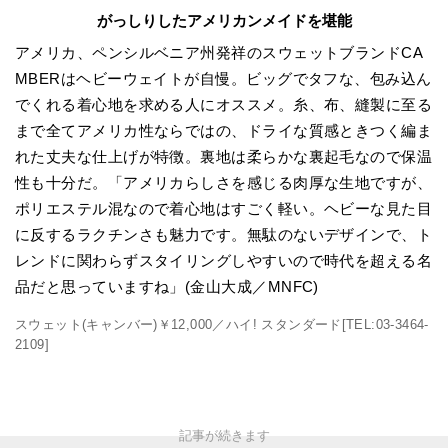
がっしりしたアメリカンメイドを堪能
アメリカ、ペンシルベニア州発祥のスウェットブランドCA
MBERはヘビーウェイトが自慢。ビッグでタフな、包み込ん
でくれる着心地を求める人にオススメ。糸、布、縫製に至る
まで全てアメリカ性ならではの、ドライな質感ときつく編ま
れた丈夫な仕上げが特徴。裏地は柔らかな裏起毛なので保温
性も十分だ。「アメリカらしさを感じる肉厚な生地ですが、
ポリエステル混なので着心地はすごく軽い。ヘビーな見た目
に反するラクチンさも魅力です。無駄のないデザインで、ト
レンドに関わらずスタイリングしやすいので時代を超える名
品だと思っていますね」(金山大成／MNFC)
スウェット(キャンバー)￥12,000／ハイ! スタンダード[TEL:03-3464-
2109]