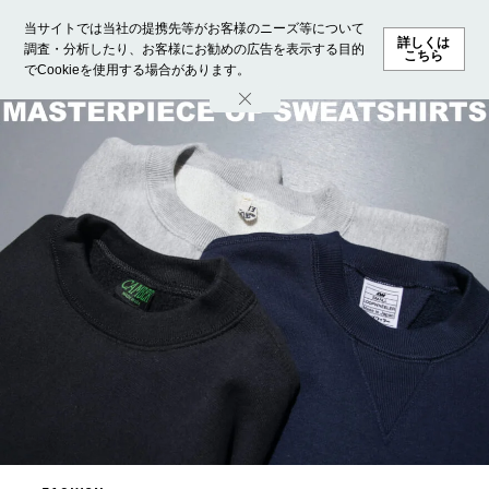
当サイトでは当社の提携先等がお客様のニーズ等について
詳しくは
調査・分析したり、お客様にお勧めの広告を表示する目的
こちら
でCookieを使用する場合があります。
ホーム
モデル募集
ランキング
ファッション
ビューテ