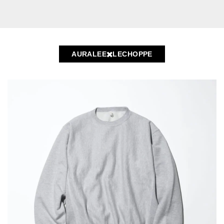
AURALEE✖️LECHOPPE