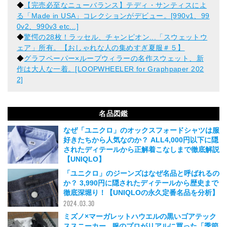
◆
【完売必至なニューバランス】テディ・サンティスによ
る「Made in USA」コレクションがデビュー。[990v1、99
0v2、990v3 etc...]
◆
驚愕の28枚！ラッセル、チャンピオン...「スウェットウ
ェア」所有。【おしゃれな人の集めすぎ夏服＃５】
◆
グラフペーパー×ループウィラーの名作スウェット、新
作は大人な一着。[LOOPWHEELER for Graphpaper 202
2]
名品図鑑
なぜ「ユニクロ」のオックスフォードシャツは服
好きたちから人気なのか？ ALL4,000円以下に隠
されたディテールから正解着こなしまで徹底解説
【UNIQLO】
2024.04.07
「ユニクロ」のジーンズはなぜ名品と呼ばれるの
か？ 3,990円に隠されたディテールから歴史まで
徹底深堀り！【UNIQLOの永久定番名品を分析】
2024.03.30
ミズノ×マーガレットハウエルの黒いゴアテック
ススニーカー...服のプロがリアルに買った「季節