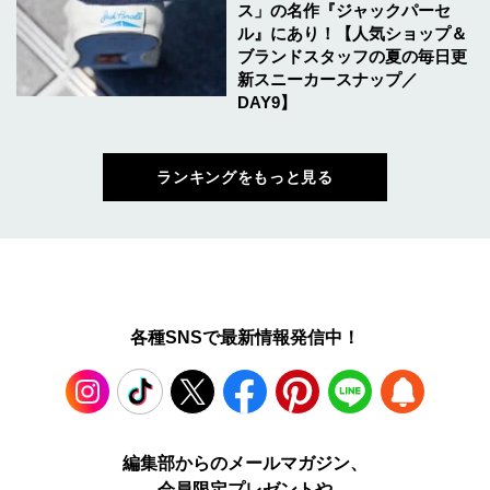
ス」の名作『ジャックパーセ
ル』にあり！【人気ショップ＆
ブランドスタッフの夏の毎日更
新スニーカースナップ／
DAY9】
ランキングをもっと見る
各種SNSで最新情報発信中！
Instagram
TikTok
X
Facebook
Pinterest
LINE
WEB
編集部からのメールマガジン、
会員限定プレゼントや