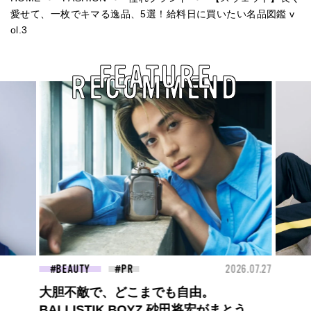
愛せて、一枚でキマる逸品、5選！給料日に買いたい名品図鑑 v
ol.3
FEATURE
RECOMMEND
26.07.27
FASHION
2026.07.09
FAS
ロエベの新しい世界へようこそ。大胆な
コントラストとレイヤードの先に。装う