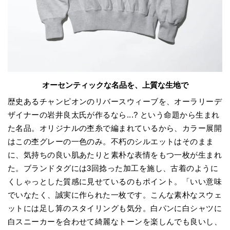
オーセンティックな名品を、上質な
生地で
歴史あるチャンピオンのリバースウィーブを、オーラリーデ
ザイナーの岩井良太氏が作るなら...? という命題から生まれ
た名品。オリジナルの杢糸で編まれているから、カラー展開
はこの杢グレーの一色のみ。不朽のシルエットはそのまま
に、気持ちの良い肌あたりと素朴な表情をもつ一枚が生まれ
た。ブランドタグには3回捻った加工を施し、古着のように
くしゃっとした質感に見せているのもポイント。「いい意味
でいなたく、誠実に作られた一枚です。こんな素朴なスウェ
ットには足し算のスタイリングも気分。白パンに白シャツに
白スニーカーを合わせて綺麗なトーンを楽しんでも良いし、