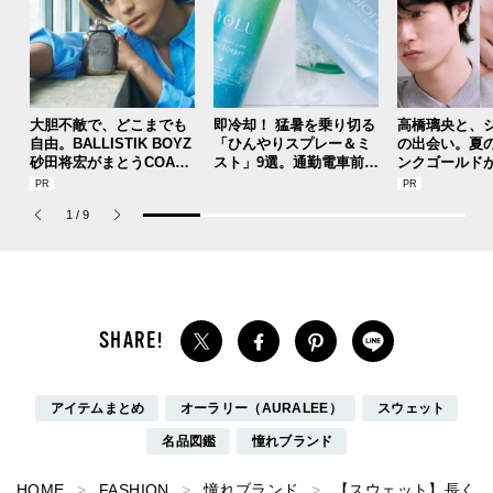
大胆不敵で、どこまでも
即冷却！ 猛暑を乗り切る
高橋璃央と、
自由。BALLISTIK BOYZ
「ひんやりスプレー＆ミ
の出会い。夏
砂田将宏がまとうCOACH
スト」9選。通勤電車前、
ンクゴールド
の新作フレグランス「コ
運動後、日中...全シーン
SUMMER PIN
ーチ ピュア プラチナム
で頼れる夏のメンズのマ
Jouete! Vol.1
1
/
9
パルファム」
ストハブ。
アイテムまとめ
オーラリー（AURALEE）
スウェット
名品図鑑
憧れブランド
HOME
FASHION
憧れブランド
【スウェット】長く