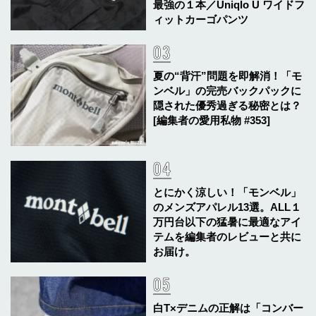
最強の１本／Uniqlo U ワイドフ
ィットカーゴパンツ
夏の“背汗”問題を即解消！「モ
ンベル」の完売バックパックに
隠された優秀過ぎる秘密とは？
[編集者の愛用私物 #353]
とにかく涼しい！「モンベル」
のメンズアパレル13選。ALL１
万円台以下の猛暑に最適なアイ
テムを編集者のレビューと共に
お届け。
白T×デニムの正解は「コンバー