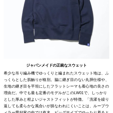
ジャパンメイドの正統なスウェット
希少な吊り編み機でゆっくりと編まれたスウェット地は、ふ
っくらとした肌触りが格別。脇に継ぎ目のない丸胴仕様や、
生地の継ぎ目を平坦にしたフラットシーマも着心地の良さの
理由だ。中でも最も定番のモデルがこのLW01で、しっかり
とした厚みと程よいジャストフィットが特徴。「洗濯を繰り
返しても柔らかな風合いが損なわれにくいことは、ループウ
ィラー愛好家の中では有名。ビッグサイズでゆったり着ると