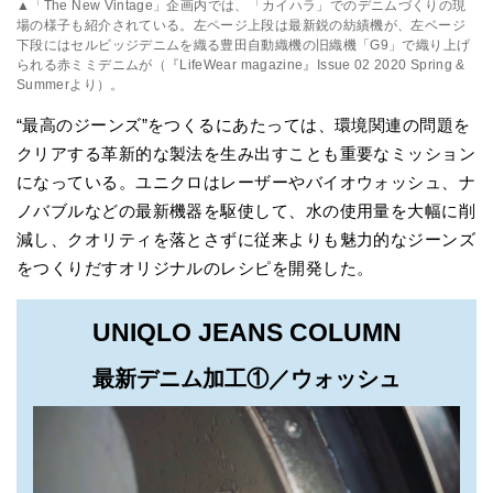
▲「The New Vintage」企画内では、「カイハラ」でのデニムづくりの現
場の様子も紹介されている。左ページ上段は最新鋭の紡績機が、左ベージ
下段にはセルビッジデニムを織る豊田自動織機の旧織機「G9」で織り上げ
られる赤ミミデニムが（『LifeWear magazine』Issue 02 2020 Spring &
Summerより）。
“最高のジーンズ”をつくるにあたっては、環境関連の問題を
クリアする革新的な製法を生み出すことも重要なミッション
になっている。ユニクロはレーザーやバイオウォッシュ、ナ
ノバブルなどの最新機器を駆使して、水の使用量を大幅に削
減し、クオリティを落とさずに従来よりも魅力的なジーンズ
をつくりだすオリジナルのレシピを開発した。
UNIQLO JEANS COLUMN
最新デニム加工①／ウォッシュ