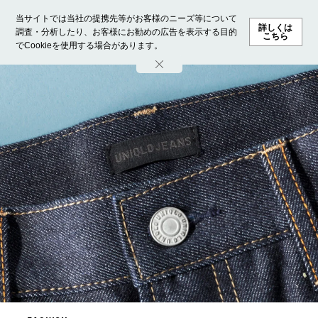
当サイトでは当社の提携先等がお客様のニーズ等について
詳しくは
調査・分析したり、お客様にお勧めの広告を表示する目的
こちら
でCookieを使用する場合があります。
ホーム
モデル募集
ランキング
ファッション
ビューテ