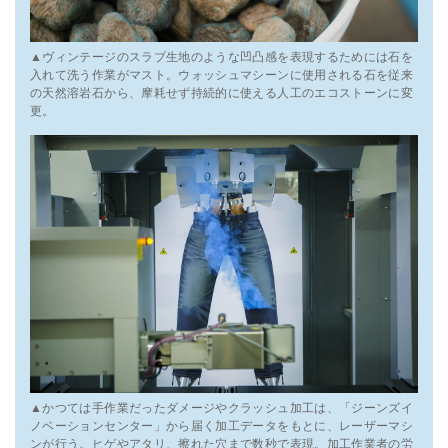
▲ヴィンテージのスラブ生地のような凹凸感を表現するためには石を
入れて洗う作業がマスト。ウォッシュマシーンに使用される石を従来
の天然溶岩石から、摩耗せず持続的に使える人工のエコストーンに変
更。
▲かつては手作業だったダメージやクラッシュ加工は、「ジーンズイ
ノベーションセンター」から届く加工データをもとに、レーザーマシ
ンが行う。ヒゲやアタリ、擦れた穴まで数秒で表現。加工作業者の労