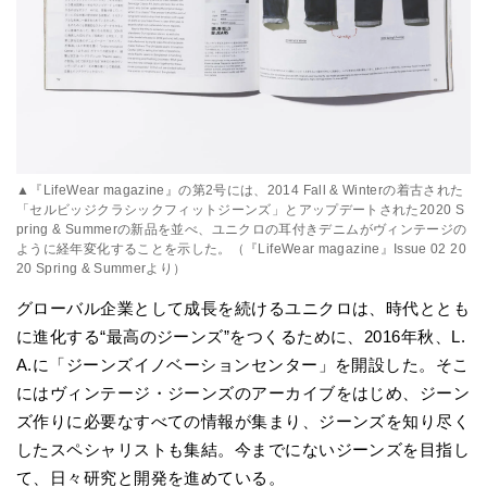
▲『LifeWear magazine』の第2号には、2014 Fall & Winterの着古された
「セルビッジクラシックフィットジーンズ」とアップデートされた2020 S
pring & Summerの新品を並べ、ユニクロの耳付きデニムがヴィンテージの
ように経年変化することを示した。（『LifeWear magazine』Issue 02 20
20 Spring & Summerより）
グローバル企業として成長を続けるユニクロは、時代ととも
に進化する“最高のジーンズ”をつくるために、2016年秋、L.
A.に「ジーンズイノベーションセンター」を開設した。そこ
にはヴィンテージ・ジーンズのアーカイブをはじめ、ジーン
ズ作りに必要なすべての情報が集まり、ジーンズを知り尽く
したスペシャリストも集結。今までにないジーンズを目指し
て、日々研究と開発を進めている。