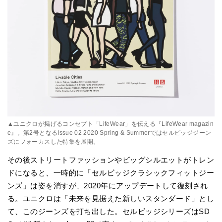
▲ユニクロが掲げるコンセプト「LifeWear」を伝える『LifeWear magazin
e』。第2号となるIssue 02 2020 Spring & Summerではセルビッジジーン
ズにフォーカスした特集を展開。
その後ストリートファッションやビッグシルエットがトレン
ドになると、一時的に「セルビッジクラシックフィットジー
ンズ」は姿を消すが、2020年にアップデートして復刻され
る。ユニクロは「未来を見据えた新しいスタンダード」とし
て、このジーンズを打ち出した。セルビッジシリーズはSD