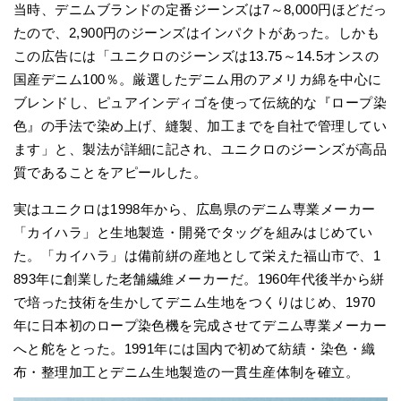
当時、デニムブランドの定番ジーンズは7～8,000円ほどだっ
たので、2,900円のジーンズはインパクトがあった。しかも
この広告には「ユニクロのジーンズは13.75～14.5オンスの
国産デニム100％。厳選したデニム用のアメリカ綿を中心に
ブレンドし、ピュアインディゴを使って伝統的な『ロープ染
色』の手法で染め上げ、縫製、加工までを自社で管理してい
ます」と、製法が詳細に記され、ユニクロのジーンズが高品
質であることをアピールした。
実はユニクロは1998年から、広島県のデニム専業メーカー
「カイハラ」と生地製造・開発でタッグを組みはじめてい
た。「カイハラ」は備前絣の産地として栄えた福山市で、1
893年に創業した老舗繊維メーカーだ。1960年代後半から絣
で培った技術を生かしてデニム生地をつくりはじめ、1970
年に日本初のロープ染色機を完成させてデニム専業メーカー
へと舵をとった。1991年には国内で初めて紡績・染色・織
布・整理加工とデニム生地製造の一貫生産体制を確立。