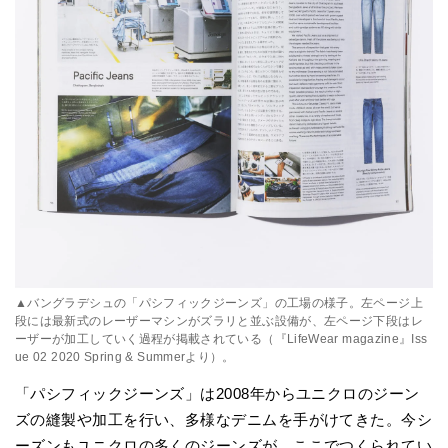
▲バングラデシュの「パシフィックジーンズ」の工場の様子。左ページ上
段には最新式のレーザーマシンがズラリと並ぶ設備が、左ページ下段はレ
ーザーが加工していく過程が掲載されている（『LifeWear magazine』Iss
ue 02 2020 Spring & Summerより）。
「パシフィックジーンズ」は2008年からユニクロのジーン
ズの縫製や加工を行い、多様なデニムを手がけてきた。今シ
ーズンもユニクロの多くのジーンズが、ここでつくられてい