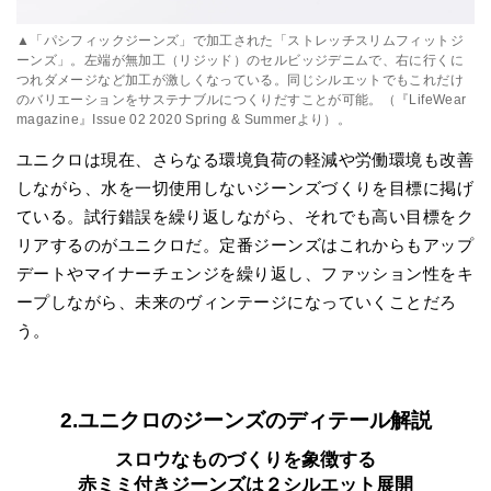
▲「パシフィックジーンズ」で加工された「ストレッチスリムフィットジ
ーンズ」。左端が無加工（リジッド）のセルビッジデニムで、右に行くに
つれダメージなど加工が激しくなっている。同じシルエットでもこれだけ
のバリエーションをサステナブルにつくりだすことが可能。（『LifeWear
magazine』Issue 02 2020 Spring & Summerより）。
ユニクロは現在、さらなる環境負荷の軽減や労働環境も改善
しながら、水を一切使用しないジーンズづくりを目標に掲げ
ている。試行錯誤を繰り返しながら、それでも高い目標をク
リアするのがユニクロだ。定番ジーンズはこれからもアップ
デートやマイナーチェンジを繰り返し、ファッション性をキ
ープしながら、未来のヴィンテージになっていくことだろ
う。
2.ユニクロのジーンズのディテール解説
スロウなものづくりを象徴する
赤ミミ付きジーンズは２シルエット展開