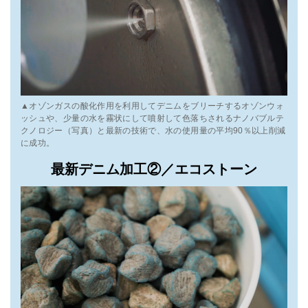
▲オゾンガスの酸化作用を利用してデニムをブリーチするオゾンウォ
ッシュや、少量の水を霧状にして噴射して色落ちされるナノバブルテ
クノロジー（写真）と最新の技術で、水の使用量の平均90％以上削減
に成功。
最新デニム加工②／エコストーン