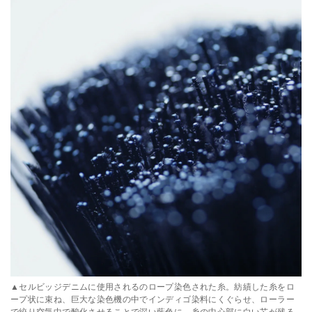
▲セルビッジデニムに使用されるのロープ染色された糸。紡績した糸をロ
ープ状に束ね、巨大な染色機の中でインディゴ染料にくぐらせ、ローラー
で絞り空気中で酸化させることで深い藍色に。糸の中心部に白い芯が残る