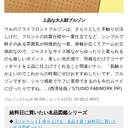
上品な大人顔ブルゾン
ウルのフライフロントブルゾンは、さらりとした手触りが涼
しげだ。フロントの比翼仕様や一重仕立てなど、シンプルで
軽さのある雰囲気が特徴的な一着。身幅が広くてアームが立
体的なので、ジャストなサイズ感ながらゆったりと着られる
のも嬉しいポイント。美しい光沢感で、羽織るだけでコーデ
ィネートを上品に仕上げてくれること間違いナシ。「肌触り
がよいのでこれからの時期にぜひおすすめしたいです。ブル
ゾンですが、シャツ感覚でラフに着用できるのも今のムード
にぴったりですね。」(西澤祐哉／STUDIO FABWORK PR)
ブルゾン(ウル)￥39,600／エンケル[TEL:03-6812-9897]
給料日に買いたい名品図鑑シリーズ
◆
【ジャケット】男を上げる、名品５選！給料日に買いた
い名品図鑑 vol.11