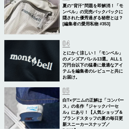
夏の“背汗”問題を即解消！「モ
ンベル」の完売バックパックに
隠された優秀過ぎる秘密とは？
[編集者の愛用私物 #353]
とにかく涼しい！「モンベル」
のメンズアパレル13選。ALL１
万円台以下の猛暑に最適なアイ
テムを編集者のレビューと共に
お届け。
白T×デニムの正解は「コンバー
ス」の名作『ジャックパーセ
ル』にあり！【人気ショップ＆
ブランドスタッフの夏の毎日更
新スニーカースナップ／