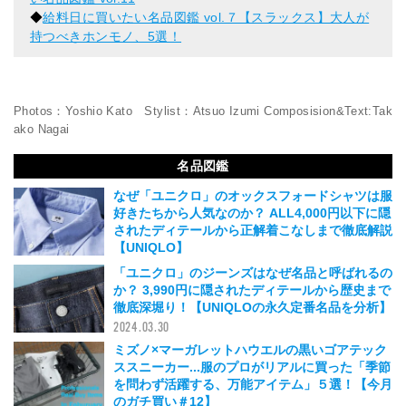
◆
給料日に買いたい名品図鑑 vol.７【スラックス】大人が
持つべきホンモノ、5選！
Photos：Yoshio Kato Stylist：Atsuo Izumi Composision&Text:Tak
ako Nagai
名品図鑑
なぜ「ユニクロ」のオックスフォードシャツは服
好きたちから人気なのか？ ALL4,000円以下に隠
されたディテールから正解着こなしまで徹底解説
【UNIQLO】
2024.04.07
「ユニクロ」のジーンズはなぜ名品と呼ばれるの
か？ 3,990円に隠されたディテールから歴史まで
徹底深堀り！【UNIQLOの永久定番名品を分析】
2024.03.30
ミズノ×マーガレットハウエルの黒いゴアテック
ススニーカー...服のプロがリアルに買った「季節
を問わず活躍する、万能アイテム」５選！【今月
のガチ買い＃12】