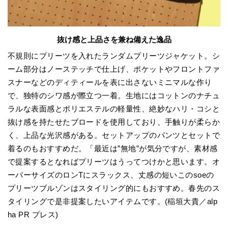
抜け感と上品さを兼ね備えた逸品
不規則にプリーツを入れたランダムプリーツジャケット。シ
ーム部分はノーステッチで仕上げ、ポケットやフロントファ
スナーなどのディティールを表に出さないミニマルな作り
で、独特のシワ感が際立つ一着。生地にはコットンのナチュ
ラルな表面感とポリエステルの軽量性、絶妙なハリ・コシと
抜け感を持たせたブロードを使用しており、手触りが柔らか
く、上品な光沢感がある。セットアップのパンツとセットで
着るのもおすすめだ。「最近は”無地”が気分ですが、素材感
で提案するとなればプリーツはうってつけかと思います。オ
ーバーサイズのロンTにスラックス、丈感の短いこのsoeの
プリーツブルゾンはスタイリング的にもおすすめ。春先のス
タイリングで是非提案したいアイテムです。(稲垣大貴／alp
ha PR プレス)