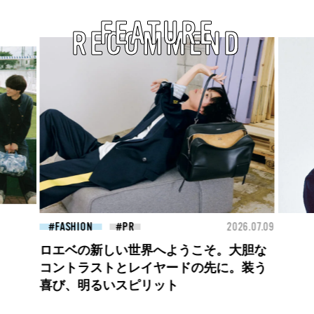
FEATURE
RECOMMEND
26.07.09
FASHION
2026.07.09
FAS
【PRADA × NI-KI(ENHYPEN)】時をかけ
る、ニューモード