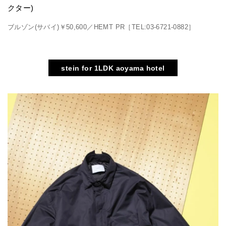
クター)
ブルゾン(サバイ)￥50,600／HEMT PR［TEL:03-6721-0882］
stein for 1LDK aoyama hotel