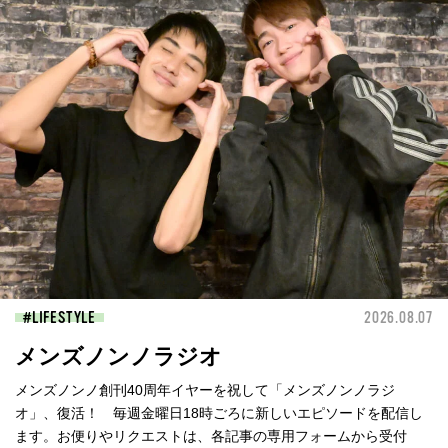
LIFESTYLE
2026.08.07
メンズノンノラジオ
メンズノンノ創刊40周年イヤーを祝して「メンズノンノラジ
オ」、復活！ 毎週金曜日18時ごろに新しいエピソードを配信し
ます。お便りやリクエストは、各記事の専用フォームから受付