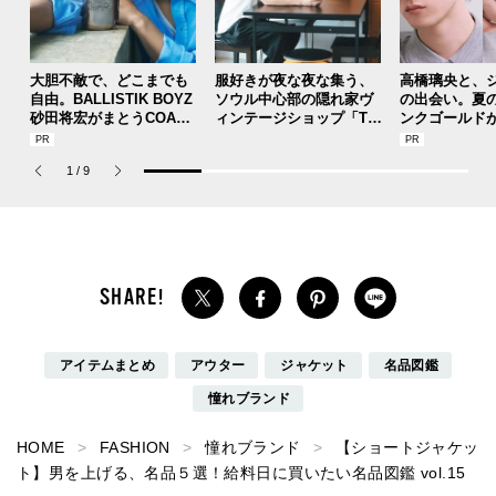
大胆不敵で、どこまでも
服好きが夜な夜な集う、
高橋璃央と、
自由。BALLISTIK BOYZ
ソウル中心部の隠れ家ヴ
の出会い。夏
砂田将宏がまとうCOACH
ィンテージショップ「TA
ンクゴールド
の新作フレグランス「コ
AU（タウ）」【안녕！S
SUMMER PIN
ーチ ピュア プラチナム
EOUL】
Jouete! Vol.1
1
/
9
パルファム」
アイテムまとめ
アウター
ジャケット
名品図鑑
憧れブランド
HOME
FASHION
憧れブランド
【ショートジャケッ
ト】男を上げる、名品５選！給料日に買いたい名品図鑑 vol.15