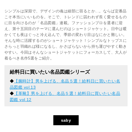
シンプルは深淵で、デザインの魂は細部に宿るとか...。ならば定番品
こそ本当にいいものを。そこで、トレンドに囚われず長く愛せるもの
に目を向けるのが「名品図鑑」連載。ファッションプロを選者に迎
え、第十五回目のテーマに選んだのはショートジャケット。日中は暖
かくても夜はぐっと冷え込んで、季節の変わり目はなにかと難しい。
そんな時に活躍するのがショートジャケット！シンプルなトップスに
さらっと羽織れば様になるし、かさばらないから持ち運びやすく動き
やすい。今回はそんなショートジャケットにフォーカスして、大人が
着るべき名作5選をご紹介。
給料日に買いたい名品図鑑シリーズ
◆
【腕時計】男を上げる、名品５選！給料日に買いたい名
品図鑑 vol.13
◆
【革靴】男を上げる、名品５選！給料日に買いたい名品
図鑑 vol.12
saby