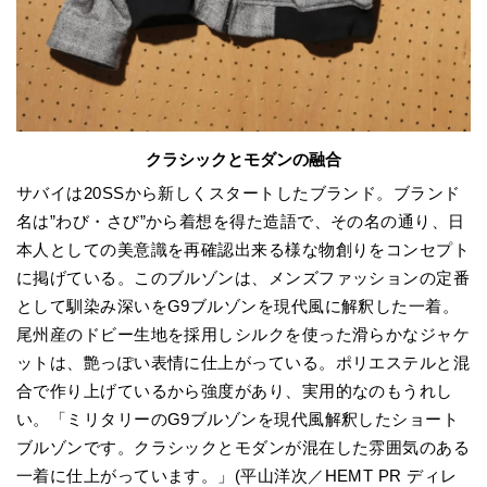
クラシックとモダンの融合
サバイは20SSから新しくスタートしたブランド。ブランド
名は”わび・さび”から着想を得た造語で、その名の通り、日
本人としての美意識を再確認出来る様な物創りをコンセプト
に掲げている。このブルゾンは、メンズファッションの定番
として馴染み深いをG9ブルゾンを現代風に解釈した一着。
尾州産のドビー生地を採用しシルクを使った滑らかなジャケ
ットは、艶っぽい表情に仕上がっている。ポリエステルと混
合で作り上げているから強度があり、実用的なのもうれし
い。「ミリタリーのG9ブルゾンを現代風解釈したショート
ブルゾンです。クラシックとモダンが混在した雰囲気のある
一着に仕上がっています。」(平山洋次／HEMT PR ディレ