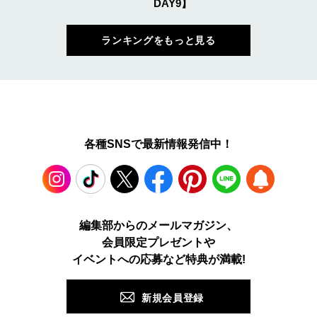
DAY9】
ランキングをもっと見る
各種SNSで最新情報発信中！
Instagram
TikTok
X
Facebook
Pinterest
LINE
WEB
編集部からのメールマガジン、
会員限定プレゼントや
PUSH
イベントへの応募など特典が満載!
新規会員登録