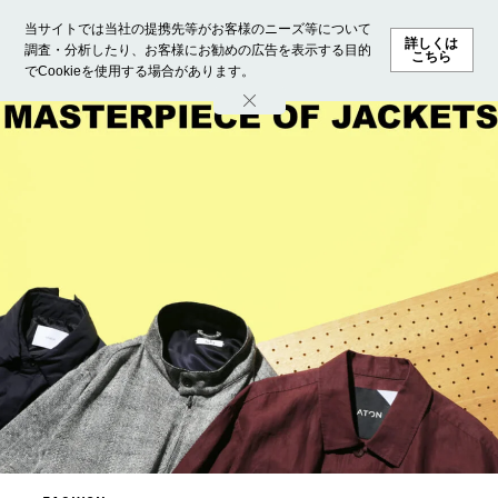
当サイトでは当社の提携先等がお客様のニーズ等について
詳しくは
調査・分析したり、お客様にお勧めの広告を表示する目的
こちら
でCookieを使用する場合があります。
ホーム
モデル募集
ランキング
ファッション
ビューテ