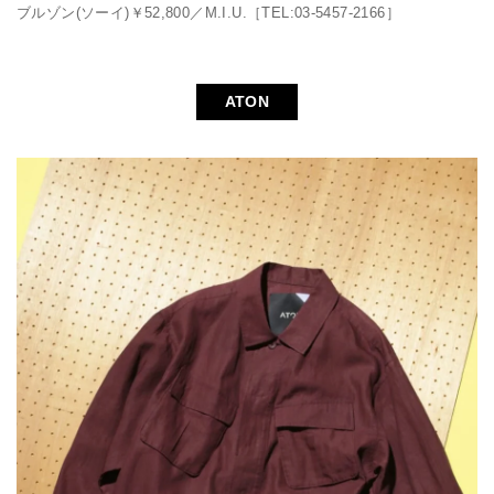
ブルゾン(ソーイ)￥52,800／M.I.U.［TEL:03-5457-2166］
ATON