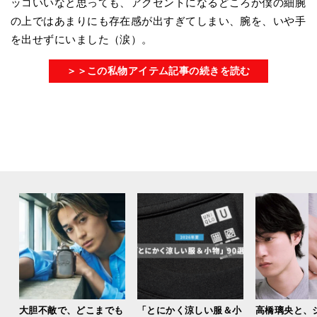
ッコいいなと思っても、アクセントになるどころか僕の細腕
の上ではあまりにも存在感が出すぎてしまい、腕を、いや手
を出せずにいました（涙）。
＞＞この私物アイテム記事の続きを読む
大胆不敵で、どこまでも
「とにかく涼しい服＆小
高橋璃央と、