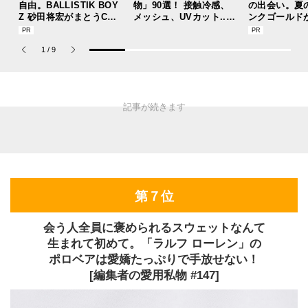
自由。BALLISTIK BOY
物」90選！ 接触冷感、
の出会い。夏
Z 砂田将宏がまとうCOA
メッシュ、UVカット...
ンクゴールド
CHの新作フレグランス
猛暑を快適に乗り切る“
“SUMMER P
「コーチ ピュア プラチ
おしゃれアイテム”をレ
ets Jouete! 
1
/
9
ナム パルファム」
ビューと共に総まとめ。
第７位
会う人全員に褒められるスウェットなんて
生まれて初めて。「ラルフ ローレン」の
ポロベアは愛嬌たっぷりで手放せない！
[編集者の愛用私物 #147]