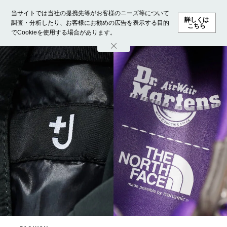
当サイトでは当社の提携先等がお客様のニーズ等について
詳しくは
調査・分析したり、お客様にお勧めの広告を表示する目的
こちら
でCookieを使用する場合があります。
ホーム
モデル募集
ランキング
ファッション
ビューテ