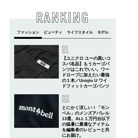
RANKING
【ユニクロ ユーの黒いコ
スパ名品】もうカーゴパ
ンツはこれでいい。ワー
ドローブに加えたい最強
の１本／Uniqlo U ワイ
ドフィットカーゴパンツ
とにかく涼しい！「モン
ベル」のメンズアパレル
13選。ALL１万円台以下
の猛暑に最適なアイテム
を編集者のレビューと共
にお届け。