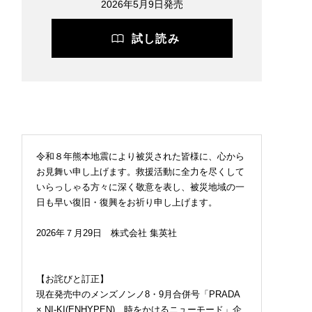
2026年5月9日発売
試し読み
令和８年熊本地震により被災された皆様に、心から
お見舞い申し上げます。救援活動に全力を尽くして
いらっしゃる方々に深く敬意を表し、被災地域の一
日も早い復旧・復興をお祈り申し上げます。
2026年７月29日 株式会社 集英社
【お詫びと訂正】
現在発売中のメンズノンノ8・9月合併号「PRADA
× NI-KI(ENHYPEN) 時をかけるニューモード」企