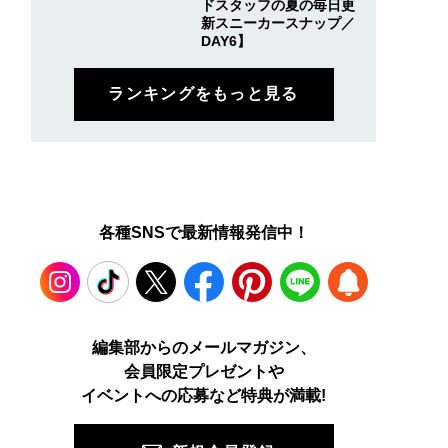
ドスタッフの夏の毎日更
新スニーカースナップ／
DAY6】
ランキングをもっと見る
各種SNSで最新情報発信中！
Instagram
TikTok
X
Facebook
Pinterest
LINE
WEB
編集部からのメールマガジン、
会員限定プレゼントや
PUSH
イベントへの応募など特典が満載!