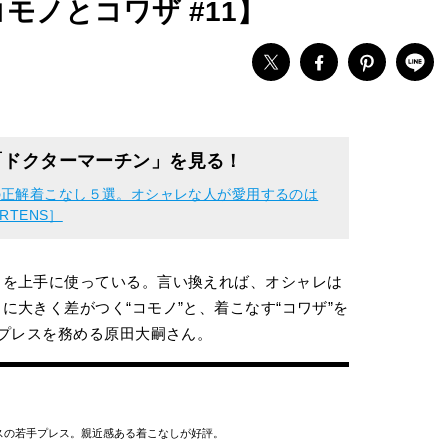
モノとコワザ #11】
「ドクターマーチン」を見る！
の正解着こなし５選。オシャレな人が愛用するのは
RTENS］
」を上手に使っている。言い換えれば、オシャレは
大きく差がつく“コモノ”と、着こなす“コワザ”を
でプレスを務める原田大嗣さん。
スの若手プレス。親近感ある着こなしが好評。