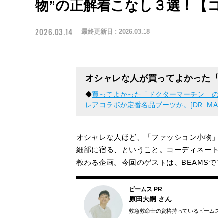
物”の正解着こなし３選！【コ
2026.03.14
最終更新日 :
2026.03.18
オシャレな人が買ってよかった
◆
買ってよかった「ドクターマーチン」
レアコラボか定番名品ブーツか。[DR. MA
オシャレな人ほど、「ファッション小物
細部に宿る、ということ。コーディネートに
教わる企画。今回のゲストは、BEAMS
ビームス PR
原田大嗣
さん
救急救命士の資格持っているビーム