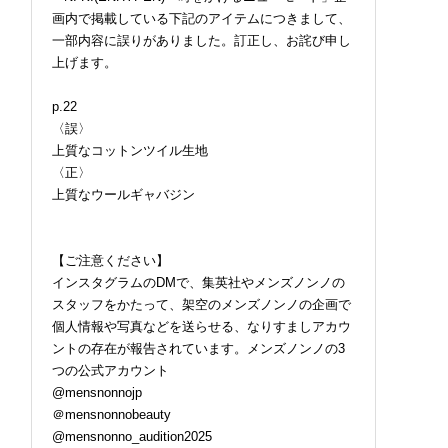
画内で掲載している下記のアイテムにつきまして、
一部内容に誤りがありました。訂正し、お詫び申し
上げます。
p.22
〈誤〉
上質なコットンツイル生地
〈正〉
上質なウールギャバジン
【ご注意ください】
インスタグラムのDMで、集英社やメンズノンノの
スタッフをかたって、架空のメンズノンノの企画で
個人情報や写真などを送らせる、なりすましアカウ
ントの存在が報告されています。メンズノンノの3
つの公式アカウント
@mensnonnojp
＠mensnonnobeauty
@mensnonno_audition2025