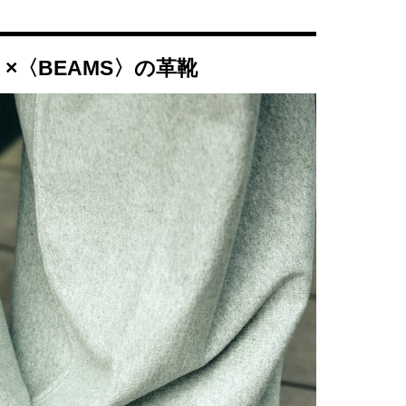
ns〉×〈BEAMS〉の革靴