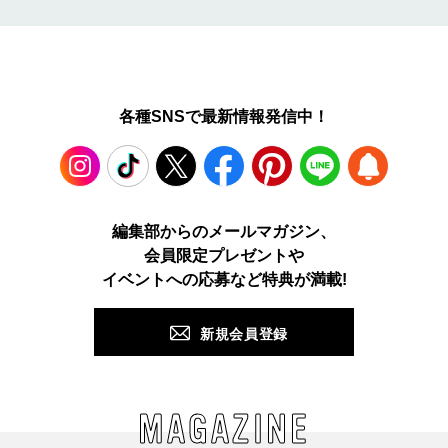
各種SNSで最新情報発信中！
Instagram
TikTok
X
Facebook
Pinterest
LINE
WEB
編集部からのメールマガジン、
会員限定プレゼントや
PUSH
イベントへの応募など特典が満載!
新規会員登録
MAGAZINE