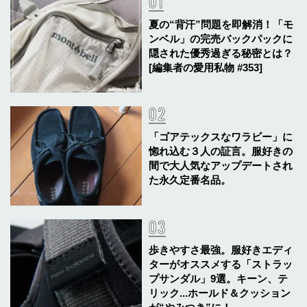
夏の“背汗”問題を即解消！「モ
ンベル」の完売バックパックに
隠された優秀過ぎる秘密とは？
[編集者の愛用私物 #353]
「ゴアテックスなワラビー」に
惚れ込む３人の証言。服好きの
間で大人気なアップデートされ
た永久定番名品。
歩きやすさ最強。服好きエディ
ターがオススメする「ストラッ
プサンダル」9選。キーン、テ
リック...ホールド＆クッション