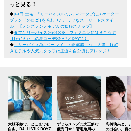
っと見る！
◆
[中田 圭祐] 「リーバイス®のシルバータブにスケーター
ブランドのロゴTを合わせた、ラフなストリートスタイ
ル」【メンズノンノモデルの私服スナップ】
◆
タフなリーバイス®501®を、フェミニンにはきこなす
【服好きたちの夏コーデSNAP／DAY11】
◆
「リーバイス®️のジーンズ」の正解着こなし３選。服好
きモデルや人気スタッフは王道を自分流にアレンジ！
大胆不敵で、どこまでも
ずぼらメンズに大正解な
高橋璃央と、
自由。BALLISTIK BOYZ
優秀日傘！晴雨兼用の「
の出会い。夏