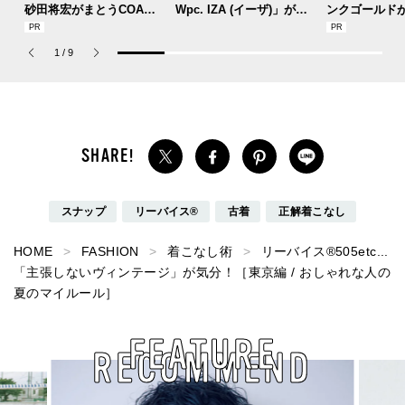
砂田将宏がまとうCOACH
Wpc. IZA (イーザ)」があ
ンクゴールド
の新作フレグランス「コ
れば猛暑の日差しもゲリ
SUMMER PIN
ーチ ピュア プラチナム
ラ豪雨も無問題！[編集者
Jouete! Vol.1
1
/
9
パルファム」
の愛用私物 #360]
スナップ
リーバイス®
古着
正解着こなし
HOME
FASHION
着こなし術
リーバイス®︎505etc...
「主張しないヴィンテージ」が気分！［東京編 / おしゃれな人の
夏のマイルール］
FEATURE
RECOMMEND