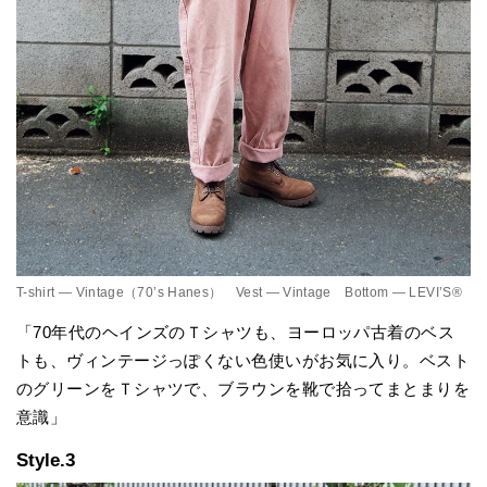
T-shirt — Vintage（70’s Hanes） Vest — Vintage Bottom — LEVI’S®
「70年代のヘインズのＴシャツも、ヨーロッパ古着のベス
トも、ヴィンテージっぽくない色使いがお気に入り。ベスト
のグリーンをＴシャツで、ブラウンを靴で拾ってまとまりを
意識」
Style.3