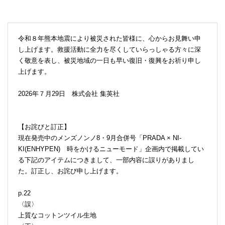
令和８年熊本地震により被災された皆様に、心からお見舞い申
し上げます。救援活動に全力を尽くしていらっしゃる方々に深
く敬意を表し、被災地域の一日も早い復旧・復興をお祈り申し
上げます。
2026年７月29日 株式会社 集英社
【お詫びと訂正】
現在発売中のメンズノンノ8・9月合併号「PRADA × NI-
KI(ENHYPEN) 時をかけるニューモード」企画内で掲載してい
る下記のアイテムにつきまして、一部内容に誤りがありまし
た。訂正し、お詫び申し上げます。
p.22
〈誤〉
上質なコットンツイル生地