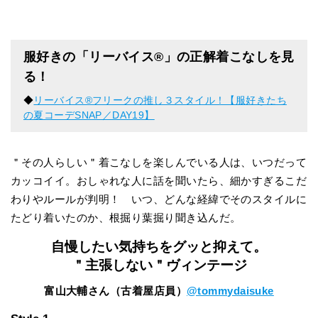
服好きの「リーバイス®︎」の正解着こなしを見
る！
◆
リーバイス®フリークの推し３スタイル！【服好きたち
の夏コーデSNAP／DAY19】
＂その人らしい＂着こなしを楽しんでいる人は、いつだって
カッコイイ。おしゃれな人に話を聞いたら、細かすぎるこだ
わりやルールが判明！ いつ、どんな経緯でそのスタイルに
たどり着いたのか、根掘り葉掘り聞き込んだ。
自慢したい気持ちをグッと抑えて。
＂主張しない＂ヴィンテージ
富山大輔さん（古着屋店員）
@tommydaisuke