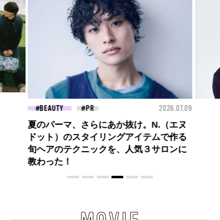
26.07.09
FASHION
2026.07.09
FAS
【PRADA × NI-KI(ENHYPEN)】時をかけ
る、ニューモード