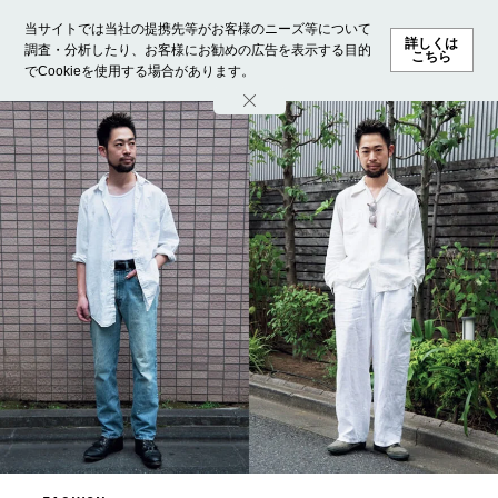
当サイトでは当社の提携先等がお客様のニーズ等について
詳しくは
調査・分析したり、お客様にお勧めの広告を表示する目的
こちら
でCookieを使用する場合があります。
ホーム
モデル募集
ランキング
ファッション
ビューテ