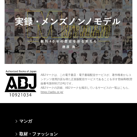
ABJマークは、この電子書店・電子書籍配信サービスが、著作権者からコ
ンテンツ使用許諾を得た正規版配信サービスであることを示す登録商標(登
録番号第6091713号)です。
ABJマークの詳細、ABJマークを掲示しているサービスの一覧はこちら。
https://aebs.or.jp/
マンガ
少年マンガ
青年マンガ
少女マンガ
女性マンガ
取材・ファッション