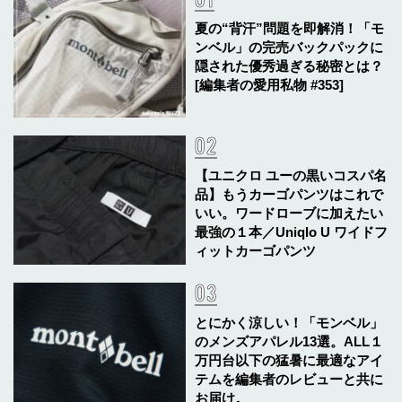
夏の“背汗”問題を即解消！「モ
ンベル」の完売バックパックに
隠された優秀過ぎる秘密とは？
[編集者の愛用私物 #353]
【ユニクロ ユーの黒いコスパ名
品】もうカーゴパンツはこれで
いい。ワードローブに加えたい
最強の１本／Uniqlo U ワイドフ
ィットカーゴパンツ
とにかく涼しい！「モンベル」
のメンズアパレル13選。ALL１
万円台以下の猛暑に最適なアイ
テムを編集者のレビューと共に
お届け。