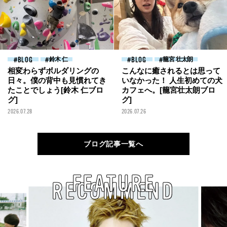
BLOG
鈴木 仁
BLOG
籠宮 壮太朗
相変わらずボルダリングの
こんなに癒されるとは思って
日々。僕の背中も見慣れてき
いなかった！ 人生初めての犬
たことでしょう[鈴木 仁ブロ
カフェへ。[籠宮壮太朗ブロ
グ]
グ]
2026.07.28
2026.07.26
ブログ記事一覧へ
FEATURE
RECOMMEND