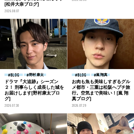
[松井大奈ブログ]
2026.08.07
BLOG
野村 康太
BLOG
嵐 翔真
ドラマ『大追跡』シーズン
お肉も魚も美味しすぎるグル
２！ 刑事らしく成長した城を
メ都市・三重は松阪へプチ旅
お届けします[野村康太ブロ
行。空気まで美味い！[嵐 翔
グ]
真ブログ]
2026.07.30
2026.07.29