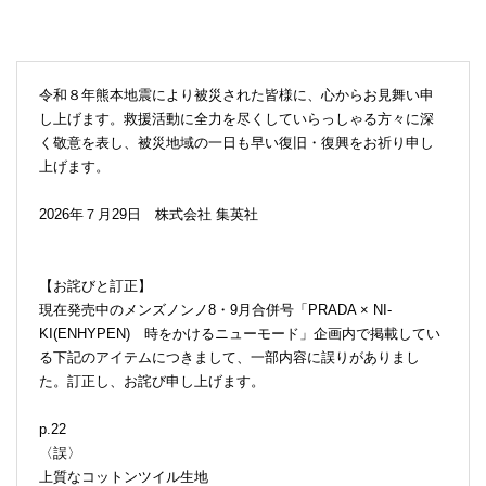
令和８年熊本地震により被災された皆様に、心からお見舞い申
し上げます。救援活動に全力を尽くしていらっしゃる方々に深
く敬意を表し、被災地域の一日も早い復旧・復興をお祈り申し
上げます。
2026年７月29日 株式会社 集英社
【お詫びと訂正】
現在発売中のメンズノンノ8・9月合併号「PRADA × NI-
KI(ENHYPEN) 時をかけるニューモード」企画内で掲載してい
る下記のアイテムにつきまして、一部内容に誤りがありまし
た。訂正し、お詫び申し上げます。
p.22
〈誤〉
上質なコットンツイル生地