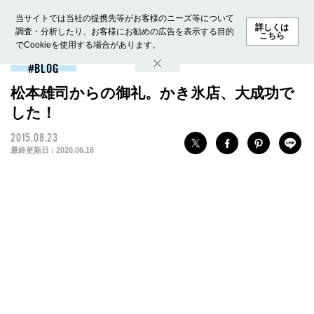
当サイトでは当社の提携先等がお客様のニーズ等について
詳しくは
調査・分析したり、お客様にお勧めの広告を表示する目的
こちら
でCookieを使用する場合があります。
ホーム
モデル募集
ランキング
ファッション
ビューテ
BLOG
松本雄司からの御礼。かき氷店、大成功で
した！
2015.08.23
最終更新日 :
2020.06.16