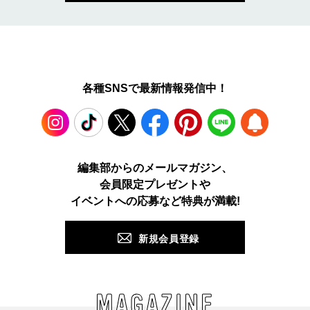
各種SNSで最新情報発信中！
Instagram
TikTok
X
Facebook
Pinterest
LINE
WEB
編集部からのメールマガジン、
会員限定プレゼントや
PUSH
イベントへの応募など特典が満載!
新規会員登録
MAGAZINE