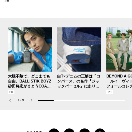
28
大胆不敵で、どこまでも
白T×デニムの正解は「コ
BEYOND A G
自由。BALLISTIK BOYZ
ンバース」の名作『ジャ
ルイ・ヴィト
砂田将宏がまとうCOACH
ックパーセル』にあり！
フォールコレ
の新作フレグランス「コ
【人気ショップ＆ブラン
描くプレッピ
ーチ ピュア プラチナム
ドスタッフの夏の毎日更
1
/
9
パルファム」
新スニーカースナップ／
DAY9】