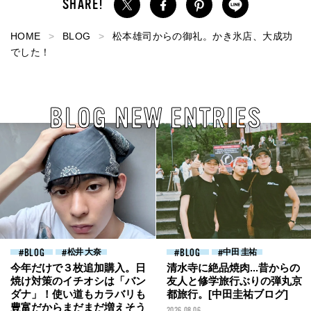
HOME
BLOG
松本雄司からの御礼。かき氷店、大成功
でした！
BLOG NEW ENTRIES
BLOG
松井 大奈
BLOG
中田 圭祐
今年だけで３枚追加購入。日
清水寺に絶品焼肉...昔からの
焼け対策のイチオシは「バン
友人と修学旅行ぶりの弾丸京
ダナ」！使い道もカラバリも
都旅行。[中田圭祐ブログ]
豊富だからまだまだ増えそう
2026.08.06