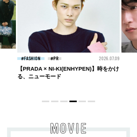
26.07.09
FASHION
2026.07.09
FAS
高橋璃央と、ジュエッテの出会い。夏の
定番、ピンクゴールドが印象的
な“SUMMER PINK”［meets Jouete!
Vol.12］
MOVIE