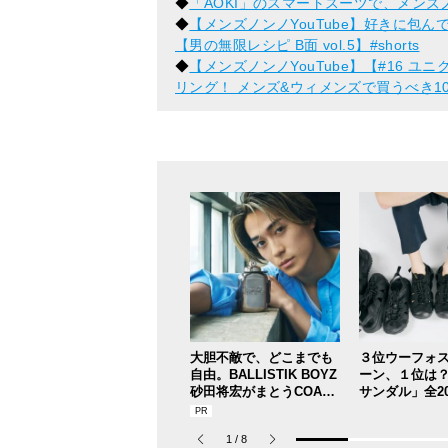
◆
「AOKI」のスマートスーツで、メン
◆
【メンズノンノYouTube】好きに包
【男の無限レシピ B面 vol.5】#shorts
◆
【メンズノンノYouTube】【#16 ユ
リング！ メンズ&ウィメンズで買うべき1
大胆不敵で、どこまでも
３位ウーフォ
自由。BALLISTIK BOYZ
ーン、１位は？
砂田将宏がまとうCOACH
サンダル」全2
の新作フレグランス「コ
した服好きモ
ーチ ピュア プラチナム
ベストを本音
1
/
8
パルファム」
お届け！