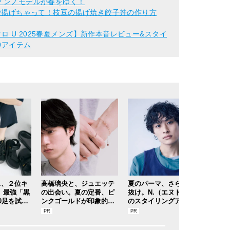
ズノンノモデルが春をゆく！
んで揚げちゃって！枝豆の揚げ焼き餃子丼の作り方
ニクロ U 2025春夏メンズ】新作本音レビュー&スタイ
0アイテム
ス、２位キ
高橋璃央と、ジュエッテ
夏のパーマ、さらにあか
この
 最強「黒
の出会い。夏の定番、ピ
抜け。N.（エヌドット）
かわ
0足を試着
ンクゴールドが印象的な“
のスタイリングアイテム
ル」
デルのマイ
SUMMER PINK”［meets
で作る旬ヘアのテクニッ
利す
レビューで
Jouete! Vol.12］
クを、人気３サロンに教
すぎた
わった！
用私物