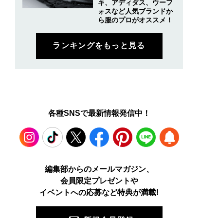
キ、アディダス、ウーフ
ォスなど人気ブランドか
ら服のプロがオススメ！
ランキングをもっと見る
各種SNSで最新情報発信中！
Instagram
TikTok
X
Facebook
Pinterest
LINE
WEB
編集部からのメールマガジン、
会員限定プレゼントや
PUSH
イベントへの応募など特典が満載!