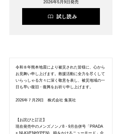
2026年5月9日発売
試し読み
令和８年熊本地震により被災された皆様に、心から
お見舞い申し上げます。救援活動に全力を尽くして
いらっしゃる方々に深く敬意を表し、被災地域の一
日も早い復旧・復興をお祈り申し上げます。
2026年７月29日 株式会社 集英社
【お詫びと訂正】
現在発売中のメンズノンノ8・9月合併号「PRADA
× NI-KI(ENHYPEN) 時をかけるニューモード」企