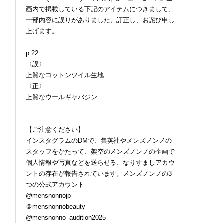
画内で掲載している下記のアイテムにつきまして、
一部内容に誤りがありました。訂正し、お詫び申し
上げます。
p.22
〈誤〉
上質なコットンツイル生地
〈正〉
上質なウールギャバジン
【ご注意ください】
インスタグラムのDMで、集英社やメンズノンノの
スタッフをかたって、架空のメンズノンノの企画で
個人情報や写真などを送らせる、なりすましアカウ
ントの存在が報告されています。メンズノンノの3
良さは“愛犬家”にし
ロエベの新しい世界へよ
みなとみらいでアメリ
つの公式アカウント
からない。「モンベ
うこそ。大胆なコントラ
西海岸へ。『Red Bric
のお散歩バッグが便
ストとレイヤードの先に
Sunset 2026』が横浜赤
@mensnonnojp
ぎて、ついつい語り
。装う喜び、明るいスピ
レンガ倉庫で“入場無料
＠mensnonnobeauty
......。[編集者の愛
リット
で開催中！背徳感溢れ
@mensnonno_audition2025
 #359]
アメリカングルメも【8