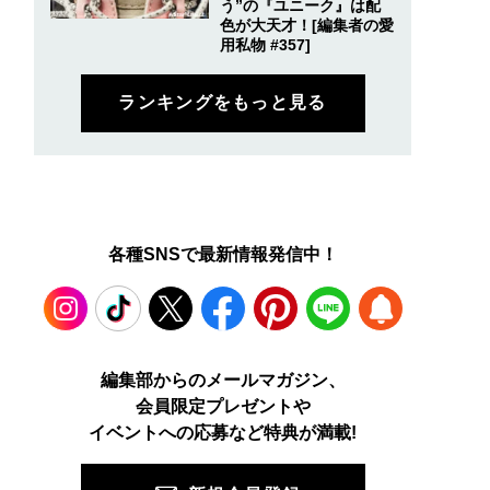
う”の『ユニーク』は配
色が大天才！[編集者の愛
用私物 #357]
ランキングをもっと見る
各種SNSで最新情報発信中！
Instagram
TikTok
X
Facebook
Pinterest
LINE
WEB
編集部からのメールマガジン、
会員限定プレゼントや
PUSH
イベントへの応募など特典が満載!