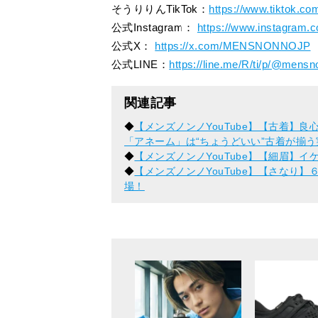
そうりりんTikTok：
https://www.tiktok.c
公式Instagram：
https://www.instagram.
公式X：
https://x.com/MENSNONNOJP
公式LINE：
https://line.me/R/ti/p/@mens
関連記事
◆
【メンズノンノYouTube】【古着】
「アネーム」は“ちょうどいい”古着が揃
◆
【メンズノンノYouTube】【細眉】
◆
【メンズノンノYouTube】【さなり
場！