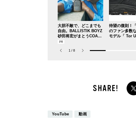
大胆不敵で、どこまでも
待望の復刻！「
自由。BALLISTIK BOYZ
のファン多数
砂田将宏がまとうCOACH
モデル「 Tor Ul
の新作フレグランス「コ
トー ウルトラ
ーチ ピュア プラチナム
が３シーズン
1
/
8
パルファム」
ース！
YouTube
動画