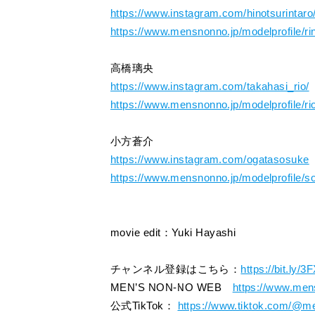
https://www.instagram.com/hinotsurintaro
https://www.mensnonno.jp/modelprofile/rin
高橋璃央
https://www.instagram.com/takahasi_rio/
https://www.mensnonno.jp/modelprofile/ri
小方蒼介
https://www.instagram.com/ogatasosuke
https://www.mensnonno.jp/modelprofile/s
movie edit：Yuki Hayashi
チャンネル登録はこちら：
https://bit.ly/
MEN’S NON-NO WEB
https://www.men
公式TikTok：
https://www.tiktok.com/@m