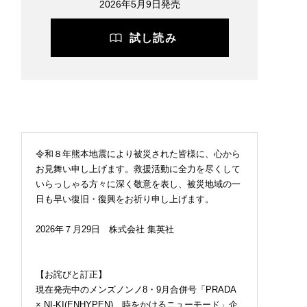
2026年5月9日発売
試し読み
令和８年熊本地震により被災された皆様に、心から
お見舞い申し上げます。救援活動に全力を尽くして
いらっしゃる方々に深く敬意を表し、被災地域の一
日も早い復旧・復興をお祈り申し上げます。
2026年７月29日 株式会社 集英社
【お詫びと訂正】
現在発売中のメンズノンノ8・9月合併号「PRADA
× NI-KI(ENHYPEN) 時をかけるニューモード」企