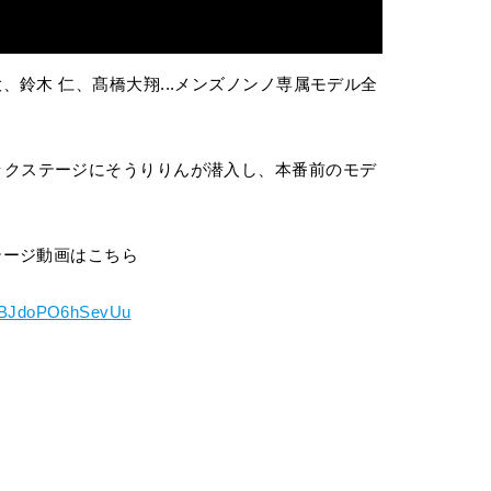
鈴木 仁、髙橋大翔...メンズノンノ専属モデル全
！
に密着、バックステージにそうりりんが潜入し、本番前のモデ
テージ動画はこちら
7BJdoPO6hSevUu