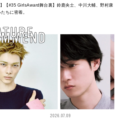
】【#35 GirlsAward舞台裏】鈴鹿央士、中川大輔、野村康
ルたちに密着。
ATURE
OMMEND
2026.07.09
FASHION