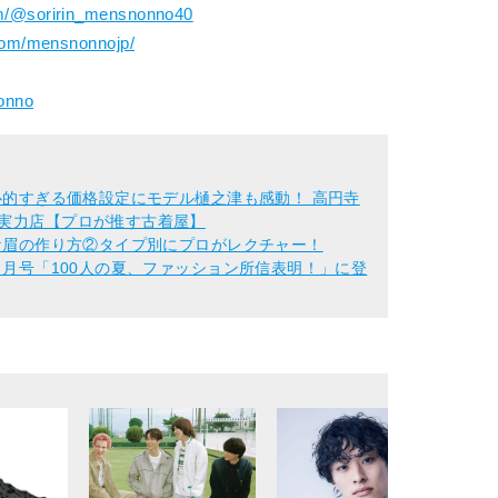
om/@soririn_mensnonno40
com/mensnonnojp/
nonno
良心的すぎる価格設定にモデル樋之津も感動！ 高円寺
う実力店【プロが推す古着屋】
イケ眉の作り方②タイプ別にプロがレクチャー！
】６月号「100人の夏、ファッション所信表明！」に登