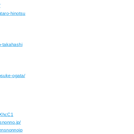
/
taro-hinotsu
o-takahashi
osuke-ogata/
3FXhcC1
snonno.jp/
ensnonnojp