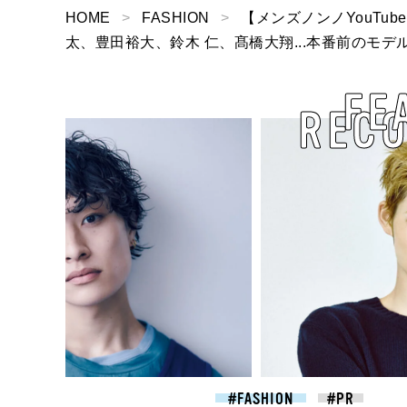
HOME
FASHION
【メンズノンノYouTube
太、豊田裕大、鈴木 仁、髙橋大翔...本番前のモデ
FE
REC
2026.07.09
FASHION