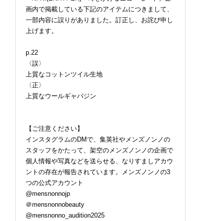
画内で掲載している下記のアイテムにつきまして、
一部内容に誤りがありました。訂正し、お詫び申し
上げます。
05年の「N.ハリウッド
ロエベの新しい世界へよ
３位ウーフォス、２位
ムードが買える!? セ
うこそ。大胆なコントラ
ーン、１位は？ 最強「
p.22
トショップ「THE T
ストとレイヤードの先に
サンダル」全20足を試
〈誤〉
YO」 の別注アイテム
。装う喜び、明るいスピ
した服好きモデルのマ
上質なコットンツイル生地
奪戦必至！
リット
ベストを本音レビュー
お届け！
〈正〉
上質なウールギャバジン
【ご注意ください】
インスタグラムのDMで、集英社やメンズノンノの
スタッフをかたって、架空のメンズノンノの企画で
個人情報や写真などを送らせる、なりすましアカウ
ントの存在が報告されています。メンズノンノの3
つの公式アカウント
@mensnonnojp
＠mensnonnobeauty
@mensnonno_audition2025