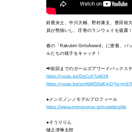
鈴鹿央士、中川大輔、野村康太、豊田裕大、
員が勢揃いし、圧巻のランウェイを披露
春の「Rakuten GirlsAward」
ルたちの様子をキャッチ！
📢前回までのガールズアワードバックス
https://youtu.be/DqCuV7ut6X8
https://youtu.be/ssHbWD0pKmQ?si=m6
●メンズノンノモデルプロフィール
https://www.mensnonno.jp/modelprofile
●そうりりん
樋之津琳太郎