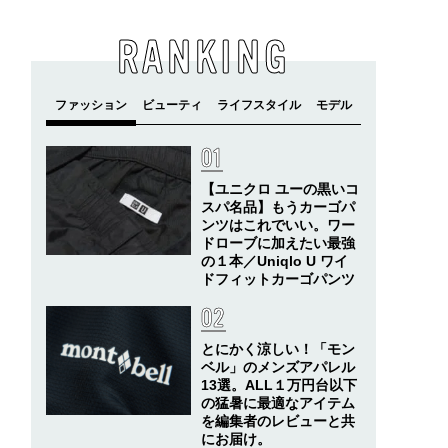
RANKING
【ユニクロ ユーの黒いコ
スパ名品】もうカーゴパ
ンツはこれでいい。ワー
ドローブに加えたい最強
の１本／Uniqlo U ワイ
ドフィットカーゴパンツ
とにかく涼しい！「モン
ベル」のメンズアパレル
13選。ALL１万円台以下
の猛暑に最適なアイテム
を編集者のレビューと共
にお届け。