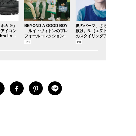
ホカ ®」
BEYOND A GOOD BOY
夏のパーマ、さらにあか
20
なアイコン
ルイ・ヴィトンのプレ
抜け。N.（エヌドット）
」の
tra Lo（
フォールコレクションが
のスタイリングアイテム
レク
 ロー）」
描くプレッピースタイル
で作る旬ヘアのテクニッ
OK
ぶりにリリ
クを、人気３サロンに教
は争
わった！