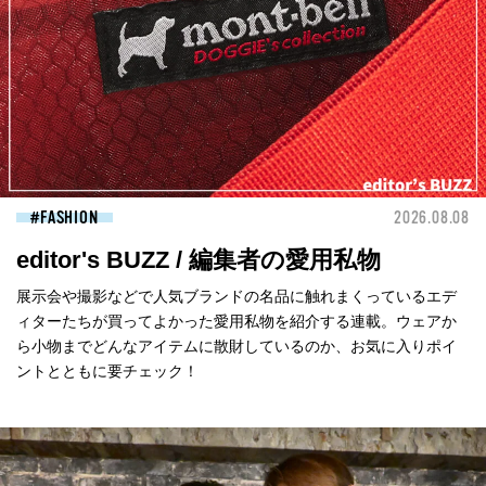
FASHION
2026.08.08
editor's BUZZ / 編集者の愛用私物
展示会や撮影などで人気ブランドの名品に触れまくっているエデ
ィターたちが買ってよかった愛用私物を紹介する連載。ウェアか
ら小物までどんなアイテムに散財しているのか、お気に入りポイ
ントとともに要チェック！