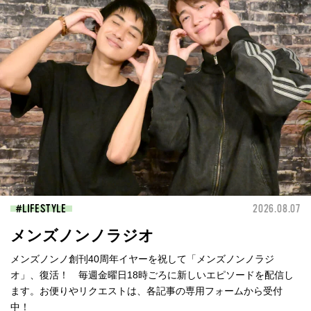
LIFESTYLE
2026.08.07
メンズノンノラジオ
メンズノンノ創刊40周年イヤーを祝して「メンズノンノラジ
オ」、復活！ 毎週金曜日18時ごろに新しいエピソードを配信し
ます。お便りやリクエストは、各記事の専用フォームから受付
中！