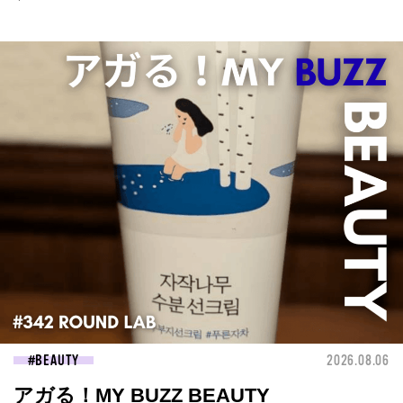
BEAUTY
2026.08.06
アガる！MY BUZZ BEAUTY