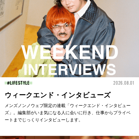
LIFESTYLE
2026.08.01
ウィークエンド・インタビューズ
メンズノンノウェブ限定の連載「ウィークエンド・インタビュー
ズ」。編集部がいま気になる人に会いに行き、仕事からプライベ
ートまでじっくりインタビューします。