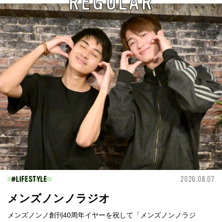
REGULAR
LIFESTYLE
2026.08.07
メンズノンノラジオ
メンズノンノ創刊40周年イヤーを祝して「メンズノンノラジ