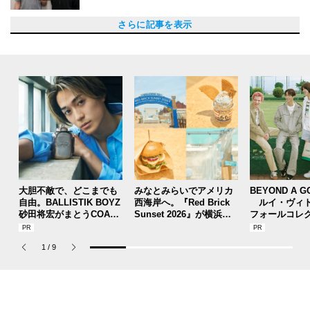
【メンズノンノラジオ】第126回 栄莉弥が経験し
【メンズノンノラジオ】第125回：研究熱心な松
【メンズノンノラジオ】第124回 樋之津琳太郎が
【メンズノンノラジオ】第123回：中川大輔×髙
【メンズノンノラジオ】第122回：髙橋大翔が語
【メンズノンノラジオ】第121回：受験者必聴！
【メンズノンノラジオ】第120回：髙橋大翔と小
【メンズノンノラジオ】第119回：中川大輔＆水
【メンズノンノラジオ】第118回：現役最年少モ
【メンズノンノラジオ】第117回：中川大輔と水
【メンズノンノラジオ】第116回：お酒好きモデ
【メンズノンノラジオ】第115回：新ゲストパー
『メンズノンノラジオ』メインキャラクターイラ
【メンズノンノラジオ】第114回髙橋大翔のYout
【メンズノンノラジオ】第113回：守屋光治×中
【メンズノンノラジオ】第112回：ピュアが止ま
【メンズノンノラジオ】第111回：守屋光治と中
【メンズノンノラジオ】第110回：お悩み相談か
【メンズノンノラジオ】第109回：守屋光治＆中
【メンズノンノラジオ】第108回：髙橋大翔が中
【メンズノンノラジオ】第107回：中川大輔＆豊
【メンズノンノラジオ】第106回：髙橋大翔
【メンズノンノラジオ】第105回：迷曲爆誕!?
【メンズノンノラジオ】第104回：髙橋大翔＆編
【メンズノンノラジオ】第103回：帰って来たパ
【メンズノンノラジオ】第100回：突然の最終
【メンズノンノラジオ】第99回：中川が憧れの
【メンズノンノラジオ】第98回：メンズノンノ
【メンズノンノラジオ】第97回：岩上の華麗な
【メンズノンノラジオ】第96回：オーディショ
【メンズノンノラジオ】第95回：中川の華麗な
【メンズノンノラジオ】第94回：松下さんとも
【メンズノンノラジオ】第93回：篭原GW旅の珍
【メンズノンノラジオ】第92回：集めた質問に
【メンズノンノラジオ】第91回：舞台上でバエ
【メンズノンノラジオ】第90回：中川、怒りの
【メンズノンノラジオ】第89回：住みたいおう
【メンズノンノラジオ】第88回：うまんちゅ市
【メンズノンノラジオ】第87回：うちなー、東
【メンズノンノラジオ】第86回：「RRR」はカ
【メンズノンノラジオ】第85回：占いなのか、
【メンズノンノラジオ】第84回：ふたりの恋愛
【メンズノンノラジオ】第83回：元気が出るも
【メンズノンノラジオ】第82回：Zドラマにニセ
【メンズノンノラジオ】第81回：ついに秋本の
【メンズノンノラジオ】第80回：ゴリゴリでバ
【メンズノンノラジオ】第79回：ハキハキフレ
【メンズノンノラジオ】第78回：最強一軍の味
【メンズノンノラジオ】第77回：DJドライバー
【メンズノンノラジオ】第76回：お出かけし
【メンズノンノラジオ】第75回：大阿闍梨への
【メンズノンノラジオ】第74回：大阿闍梨への
【メンズノンノラジオ】第73回：トンチキスポ
【メンズノンノラジオ】第72回：撮影現場で女
【メンズノンノラジオ】第71回：マスター、チ
【メンズノンノラジオ】第70回：中川が「ちっ
【メンズノンノラジオ】第69回：美容センパイ
【メンズノンノラジオ】第68回：あげぱんと新
【メンズノンノラジオ】第67回：ツッコミ王は
【メンズノンノラジオ】第66回：ツッコミ王は
【メンズノンノラジオ】第65回：日焼け知らず
【メンズノンノラジオ】第64回：これからも、
【メンズノンノラジオ】第63回：このユルさ、
【メンズノンノラジオ】第62回：平和なラジオ
【メンズノンノラジオ】第61回：最強のおもし
【メンズノンノラジオ】第60回：最強のおもし
【メンズノンノラジオ】第59回：おしゃれギャ
【メンズノンノラジオ】第58回：おしゃれギャ
【メンズノンノラジオ】第57回：トークスキル
【メンズノンノラジオ】第56回：トークスキル
【メンズノンノラジオ】第55回：相変わらず友
【メンズノンノラジオ】第54回：相変わらず友
【メンズノンノラジオ】第53回：アートと京都
【メンズノンノラジオ】第52回：最年少、だけ
【メンズノンノラジオ】第51回：最年少、だけ
【メンズノンノラジオ】第50回：ラブコメが大
【メンズノンノラジオ】第49回：ラブコメが大
【メンズノンノラジオ】第48回：自称人見知り
【メンズノンノラジオ】第47回：自称人見知り
【メンズノンノラジオ】第46回：意外と多趣味
【メンズノンノラジオ】第45回：意外と多趣味
【メンズノンノラジオ】第44回：ひさしぶり
【メンズノンノラジオ】第43回：コスメを知っ
【メンズノンノラジオ】第42回：コスメを知っ
【メンズノンノラジオ】第41回：レッツ、ユル
【メンズノンノラジオ】第40回：レッツ、ユル
【メンズノンノラジオ】第39回：ズバリ、占っ
【メンズノンノラジオ】第38回：ズバリ、占っ
【メンズノンノラジオ】第37回：「男」だから
【メンズノンノラジオ】第36回：「男」だから
【メンズノンノラジオ】第35回：平成なのに、
【メンズノンノラジオ】第34回：平成なのに、
【メンズノンノラジオ】第33回：パチンコは人
【メンズノンノラジオ】第32回：パチンコは人
【メンズノンノラジオ】第31回：物陰からこっ
【メンズノンノラジオ】第30回：物陰からこっ
【メンズノンノラジオ】第29回：キテレツおも
【メンズノンノラジオ】第28回：キテレツおも
【メンズノンノラジオ】第27回：メンズノンノ
【メンズノンノラジオ】第26回：天才、はたま
【メンズノンノラジオ】第25回：天才、はたま
【メンズノンノラジオ】第24回：見たことある
【メンズノンノラジオ】第23回：見たことある
【メンズノンノラジオ】第22回：メンズノンノ
【メンズノンノラジオ】第21回：待望のメンズ
【メンズノンノラジオ】第20回：待望のメンズ
【メンズノンノラジオ】第19回：高校生って、
【メンズノンノラジオ】第18回：高校生って、
【メンズノンノラジオ】第17回：メンズノンノ
【メンズノンノラジオ】第16回：メンズノンノ
【メンズノンノラジオ】第15回：みんなの弟、
【メンズノンノラジオ】第14回：みんなの弟、
【メンズノンノラジオ】第13回：かわいいんだ
【メンズノンノラジオ】第12回：かわいいんだ
【メンズノンノラジオ】第11回：知られざる一
【メンズノンノラジオ】第10回：知られざる一
【メンズノンノラジオ】第９回：上京してもうす
【メンズノンノラジオ】第８回：上京してもうす
【メンズノンノラジオ】第７回：気合は十分な、
【メンズノンノラジオ】第６回：気合は十分な、
【メンズノンノラジオ】第５回：キーワードは真
【メンズノンノラジオ】第４回：キーワードは真
【メンズノンノラジオ】第３回：服好きといえ
【メンズノンノラジオ】第２回：記念すべき最初
【メンズノンノラジオ】第１回：メンズノンノラ
さらに記事を表示
た、モデルオーディション合格確定演出⁉（※諸
岡光のモデルオーディション対策に中川大輔が迫
モデルオーディション・リモート面接の攻略法を
橋紅輝！ 昨年の『メンズノンノモデルオーディ
る、モデルオーディションメインビジュアル撮影
中川大輔×新人モデル・籠宮壮太朗のオーディ
方蒼介、相思相愛(⁉)な２人のわちゃわちゃトー
沢林太郎が「無印良品」愛を語る！
デル・嵐翔真が『メンズノンノラジオ』初登場！
沢林太郎が名作ボードゲーム『キャット＆チョコ
ル・髙橋大翔と担当編集のゆるゆる雑談
ソナリティは水沢林太郎！ 中川大輔も知らなか
スト募集｜採用作品は中川大輔が清書＆番組公式
ube連載『ヒロト’s キッチン』に松井大奈が宣戦
川大輔が『メンズノンノ』を語る！ 清原翔が登
らない⁉ 髙橋大翔と同期の愛されボーイ・四坂
川大輔が『桃太郎』を熱演!? 過去有数の爆笑
ら髙橋大翔のヘア事情まで！ 盛りだくさんの緩
川大輔、ベテランモデルコンビがファッション相
川大輔に宣戦布告⁉ ゲストは中田圭祐！
田裕大が編集部タレコミ暴露でタジタジに⁉ 撮
が“ミスターメンズノンノ”中田圭祐を深掘り！
中川大輔＆豊田裕大がボードゲームをプレイ！
集部スタッフ、初心者ラジオの行方は...⁉
ーソナリティ中川大輔が、豊田裕大と語り倒す！
回！中川より先に篭原卒業（？）します！
「ダメ～」を食らった！（ゲスト：トム・ブラウ
を燃やして、○○します！（ゲスト：トム・ブラ
る一人暮らし（ゲスト：岩上隼也）
ンのことは僕に聞きなさい！（ゲスト：岩上隼
る私服30daysの撮影裏話
っと仲良くなりたいっ！（ゲスト：松下洸平さ
道中ノンストップ語り
全部答えてみた！（ゲスト：鈴木仁）
まくりなアイツが帰ってきた！（ゲスト：鈴木
ペッパーミル
ちと、へんてこ建築の話
場のトマトは...（ゲスト：中塚凌空）
京降臨！（ゲスト：中塚凌空）
ツカレーみたいな映画
人生相談なのか。アリさんハウスの運命は⁉（ゲ
運、占ってください！（ゲスト：青日タロウさ
の、教えて！（ゲスト：豊田裕大）
Z世代のふたりが共演？（ゲスト：豊田裕大）
見せ場がきたーっ！
キバキの撮影がしたい！（ゲスト：中谷光希）
ッシュ高校生、初トーク！（ゲスト：中谷光希）
噌汁職人、ビッキー登場！（ゲスト：鈴々木響）
は、オルゴールで眠るらしい！（ゲスト：鈴々木
て、買い物してのお正月
道は、とてつもなく険しい！ 後編（ゲスト：塩
道は、とてつもなく険しい！ 前編（ゲスト：塩
ット結果発表！
の子に話しかけるには（ゲスト：安西一真）
ーズケーキください！（ゲスト：安西一真）
ちのち」を仕掛けてきた！（ゲスト：守屋光治）
の第二形態に迫れっ！（ゲスト：守屋光治）
コーナーの話
まわしもうまいっ！ （ゲスト：芸人トンツカタ
まわしもうまいっ！ （ゲスト：芸人トンツカタ
のプリンスがカムバック！ （ゲスト：宮沢氷
仲良くしようネッ！ （ゲスト：鈴木仁）
なんだかクセになる！ （ゲスト：鈴鹿央士）
に、知られざる珍事件が勃発！？（ゲスト：鈴鹿
ろおじさんが降臨！ 後編（ゲスト：みうらじゅ
ろおじさんが降臨！ 前編（ゲスト：みうらじゅ
ガーDTKC、MNNRに登場！ 後編（ゲスト：芸
ガーDTKC、MNNRに登場！ 前編（ゲスト：芸
がパワーアップ（？）して帰ってきた！ 後編
がパワーアップ（？）して帰ってきた！ 前編
達募集中...だけど新たな才能が開花！？ 後編
達募集中...だけど新たな才能が開花！？ 前編
と夏の話
ど一番のしっかり者！？ 後編（ゲスト：栄莉
ど一番のしっかり者！？ 前編（ゲスト：栄莉
好物の、クールビューティオタク！ 後編（ゲス
好物の、クールビューティオタク！ 前編（ゲス
な、おしゃべりロン毛モデル！ 後編（ゲスト：
な、おしゃべりロン毛モデル！ 前編（ゲスト：
な、ゆるゆる兄さん 後編（ゲスト：高橋璃央）
な、ゆるゆる兄さん 前編（ゲスト：高橋璃央）
に、ふたりでトーク！ メールを読んだりつらつ
て、もっと美意識アゲてくぞ！ 後編（ゲスト：
て、もっと美意識アゲてくぞ！ 前編（ゲスト：
ユル恋バナ！ 後編（ゲスト：桃山商事清田隆之
ユル恋バナ！ 前編（ゲスト：桃山商事清田隆之
てもらいたい！ 後編（ゲスト：占術研究家水晶
てもらいたい！ 前編（ゲスト：占術研究家水晶
感じる生きづらさとは？ 後編（ゲスト：社会学
感じる生きづらさとは？ 前編（ゲスト：社会学
懐かしい！？ 後編（ゲスト：平成文化研究家山
懐かしい！？ 前編（ゲスト：平成文化研究家山
生に必要なものを教えてくれる！？ 後編（ゲス
生に必要なものを教えてくれる！？ 前編（ゲス
そり撮る、光の魔術師...！ 後編（ゲスト：写真
そり撮る、光の魔術師...！ 前編（ゲスト：写真
しろ動画に夢中！ 後編（ゲスト：イラストレー
しろ動画に夢中！ 前編（ゲスト：イラストレー
WEBのボスがキタ！ （ゲスト：丸山編集長）
た天然？ 最強ふわふわゲスト！ 後編（ゲス
た天然？ 最強ふわふわゲスト！ 前編（ゲス
けど、謎に包まれた男...後編（ゲスト：大平修
けど、謎に包まれた男...前編（ゲスト：大平修
の総長がキタ！ （ゲスト：根岸編集長）
ノンノのプリンス降臨！ 後編（ゲスト：宮沢氷
ノンノのプリンス降臨！ 前編（ゲスト：宮沢氷
まぶしい...！ 後編（ゲスト：稲井孝太朗）
まぶしい...！ 前編（ゲスト：稲井孝太朗）
のラッパーがやってきた！ 後編（ゲスト：岸本
のラッパーがやってきた！ 前編（ゲスト：岸本
りんちゃん登場！ 後編（ゲスト：水沢林太郎）
りんちゃん登場！ 前編（ゲスト：水沢林太郎）
けどちょっと笑顔が怖いヤツ！ 後編（ゲスト：
けどちょっと笑顔が怖いヤツ！ 前編（ゲスト：
面を見つけたい！ 後編（ゲスト：鈴木仁）
面を見つけたい！ 前編（ゲスト：鈴木仁）
ぐ２年目。友達募集中！ 後編（ゲスト：樋之津
ぐ２年目。友達募集中！ 前編（ゲスト：樋之津
後輩の中の後輩！ 後編（ゲスト：豊田裕大）
後輩の中の後輩！ 前編（ゲスト：豊田裕大）
面目。心優しきバイカーが登場！ 後編（ゲス
面目。心優しきバイカーが登場！ 前編（ゲス
ば...なアイツがやってきた！（ゲスト：中田圭
のゲストは...！？（ゲスト：守屋光治）
ジオ、はじまるよ～！
説あり）
る！
レクチャー⁉
ション』グランプリは“超ぽやぽや男子”⁉
裏話
ショントーク
ク
レート』をプレイ！
った意外な素顔とは？
キャラに！
布告⁉
場した1・2月合併号企画の裏話も
亮翔がゲストに登場！
トーク回！
急回
談に本気回答！
影裏話も
ンさん）
ウンさん）
也）
ん）
仁）
スト：青日タロウさん）
ん）
響）
沼亮潤さん）
沼亮潤さん）
ン森本さん）
ン森本さん）
魚）
央士）
んさん）
んさん）
人どんぐりたけしさん）
人どんぐりたけしさん）
（ゲスト：豊田裕大）
（ゲスト：豊田裕大）
（ゲスト：樋之津琳太郎）
（ゲスト：樋之津琳太郎）
弥）
弥）
ト：小方蒼介）
ト：小方蒼介）
安西一真）
安西一真）
ら話したり。
美容ライター長田杏奈さん）
美容ライター長田杏奈さん）
さん）
さん）
玉子さん）
玉子さん）
者田中俊之さん）
者田中俊之さん）
下メロさん）
下メロさん）
ト：芸人岡野陽一さん）
ト：芸人岡野陽一さん）
家 石田真澄さん）
家 石田真澄さん）
ター 可哀想に！さん）
ター 可哀想に！さん）
ト：鈴鹿央士）
ト：鈴鹿央士）
蔵）
蔵）
魚）
魚）
ルーク）
ルーク）
井上翔太）
井上翔太）
琳太郎）
琳太郎）
ト：岩上隼也）
ト：岩上隼也）
祐）
2026.05.08
2026.04.17
2026.02.20
2026.02.06
2026.01.30
2026.01.23
2026.01.16
2023.07.14
2023.06.23
2023.06.09
2023.05.26
2023.05.19
2023.05.05
2023.04.28
2023.04.21
2023.04.14
2023.04.07
2023.03.17
2023.03.10
2023.03.03
2023.02.24
2023.02.17
2023.02.10
2023.01.27
2023.01.06
2022.12.23
2022.12.16
2022.12.09
2022.12.02
2022.11.25
2022.10.28
2022.10.21
2022.08.12
2022.06.24
2022.06.17
2022.02.11
2022.01.07
2021.12.10
2021.12.03
2021.11.12
2021.11.05
2021.10.15
2021.10.08
2021.09.17
2021.09.10
2021.08.13
2021.08.06
2026.06.26
2026.06.19
2026.06.12
2026.06.05
2026.05.29
2026.05.22
2026.05.15
2026.05.01
2026.04.24
2026.04.10
2026.04.08
2026.04.03
2026.03.27
2026.03.20
2026.03.13
2026.03.06
2026.02.27
2026.02.13
2023.07.07
2023.06.30
2023.06.16
2023.06.02
2023.05.12
2023.03.31
2023.03.24
2023.02.03
2023.01.20
2023.01.13
2022.11.18
2022.11.11
2022.11.04
2022.10.14
2022.10.07
2022.09.30
2022.09.23
2022.09.16
2022.09.09
2022.09.02
2022.08.26
2022.08.19
2022.08.05
2022.07.29
2022.07.22
2022.07.15
2022.07.08
2022.07.01
2022.06.10
2022.06.03
2022.05.27
2022.05.20
2022.05.13
2022.05.06
2022.04.29
2022.04.22
2022.04.15
2022.04.08
2022.04.01
2022.03.25
2022.03.18
2022.03.11
2022.03.04
2022.02.25
2022.02.18
2022.02.04
2022.01.28
2022.01.21
2022.01.14
2021.12.24
2021.12.17
2021.11.26
2021.11.19
2021.10.29
2021.10.22
2021.10.01
2021.09.24
2021.09.03
2021.08.27
2021.08.20
大胆不敵で、どこまでも
みなとみらいでアメリカ
BEYOND A G
自由。BALLISTIK BOYZ
西海岸へ。『Red Brick
ルイ・ヴィト
砂田将宏がまとうCOACH
Sunset 2026』が横浜赤
フォールコレ
の新作フレグランス「コ
レンガ倉庫で“入場無料”
描くプレッピ
ーチ ピュア プラチナム
で開催中！背徳感溢れる
1
/
9
パルファム」
アメリカングルメも【8月
30日（日）まで】