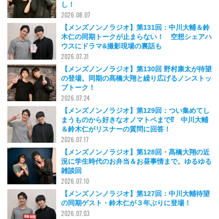
し！
2026.08.07
【メンズノンノラジオ】第131回：中川大輔＆鈴
木仁の同期トークが止まらない！ 空想シェアハ
ウスにドラマ&撮影現場の裏話も
2026.07.31
【メンズノンノラジオ】第130回 野村康太が待望
の登場。同期の髙橋大翔と繰り広げるノンストッ
プトーク！
2026.07.24
【メンズノンノラジオ】第129回：つい集めてし
まうものから好きなオノマトペまで⁉ 中川大輔
＆鈴木仁がリスナーの質問に回答！
2026.07.17
【メンズノンノラジオ】第128回・髙橋大翔の近
況に学生時代のお弁当＆お昼事情まで。ゆるゆる
雑談回
2026.07.10
【メンズノンノラジオ】第127回：中川大輔待望
の同期ゲスト・鈴木仁が３年ぶりに登場！
2026.07.03