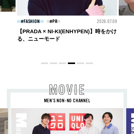
26.07.09
FASHION
2026.07.09
BEA
高橋璃央と、ジュエッテの出会い。夏の
定番、ピンクゴールドが印象的
な“SUMMER PINK”［meets Jouete!
Vol.12］
MOVIE
MEN’S NON-NO CHANNEL