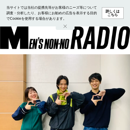
当サイトでは当社の提携先等がお客様のニーズ等について
詳しくは
調査・分析したり、お客様にお勧めの広告を表示する目的
こちら
でCookieを使用する場合があります。
ホーム
モデル募集
ランキング
ファッション
ビューテ