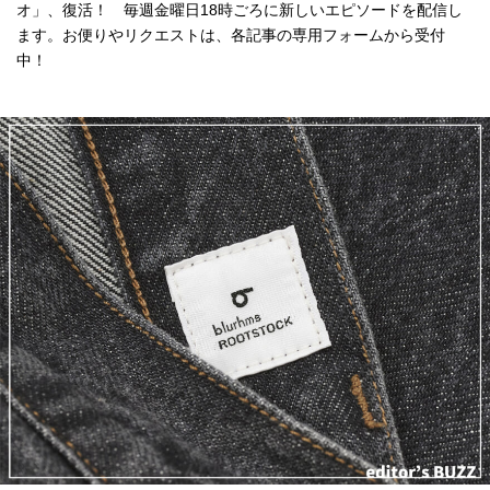
オ」、復活！ 毎週金曜日18時ごろに新しいエピソードを配信し
ます。お便りやリクエストは、各記事の専用フォームから受付
中！