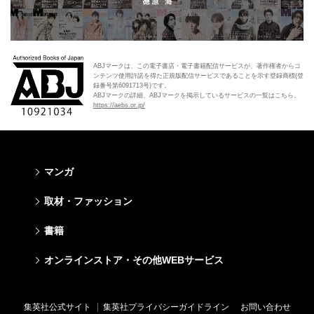
ABJマークは、この電子書店・電子書籍配信サービスが、著作権者からコ
ンテンツ使用許諾を得た正規版配信サービスであることを示す登録商標(登
録番号第6091713号)です。
ABJマークの詳細、ABJマークを掲示しているサービスの一覧はこちら。
https://aebs.or.jp/
マンガ
少年マンガ
青年マンガ
少女マンガ
女性マンガ
取材・ファッション
週刊少年ジャンプ
週刊ヤングジャンプ
りぼん
Cookie
ファッション・美容
芸能・情報・スポーツ
書籍
ジャンプSQ
ヤングジャンプ定期購読デジタル
マーガレット
Cocohana
Seventeen
Myojo
Vジャンプ
ヤンジャン！
別冊マーガレット
office YOU
文芸・文庫・総合
学芸・ノンフィクション・新書
ライトノベル・ノベライズ
キッズ
オンラインストア・その他WEBサービス
non-no
週プレNEWS
最強ジャンプ
となりのヤングジャンプ
マンガMee公式サイト
マンガMee公式サイト
すばる
集英社学芸部 - 学芸・ノンフィクション
集英社Webマガジン コバルト
集英社みらい文庫
BAILA
週プレ グラジャパ!
オンラインストア
その他WEBサービス
少年ジャンプ+
グランドジャンプ
リマコミ
リマコミ
小説すばる
集英社ビジネス書
集英社オレンジ文庫
集英社の児童図書 S-KIDS.LAND
MAQUIA
Sportiva
OTO
集英社アドナビ
ジャンプTOON
ウルトラジャンプ
ジャンプTOON
ジャンプTOON
集英社公式サイト
集英社プライバシーガイドライン
お問い合わせ
集英社 文芸ステーション
集英社新書
シフォン文庫