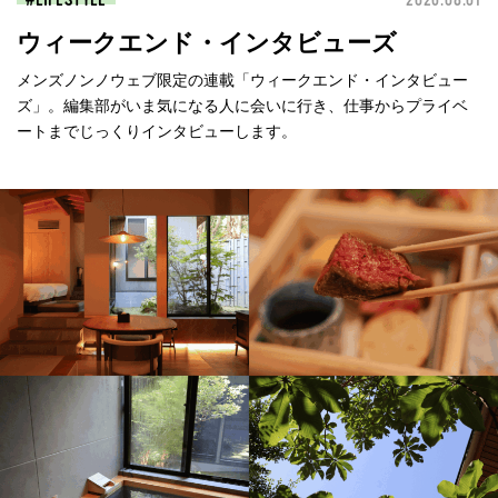
ウィークエンド・インタビューズ
メンズノンノウェブ限定の連載「ウィークエンド・インタビュー
ズ」。編集部がいま気になる人に会いに行き、仕事からプライベ
ートまでじっくりインタビューします。