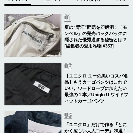
夏の“背汗”問題を即解消！「モ
ンベル」の完売バックパックに
隠された優秀過ぎる秘密とは？
[編集者の愛用私物 #353]
【ユニクロ ユーの黒いコスパ名
品】もうカーゴパンツはこれで
いい。ワードローブに加えたい
最強の１本／Uniqlo U ワイドフ
ィットカーゴパンツ
「ユニクロ」だけで作る『とに
かく涼しい大人コーデ』20選！