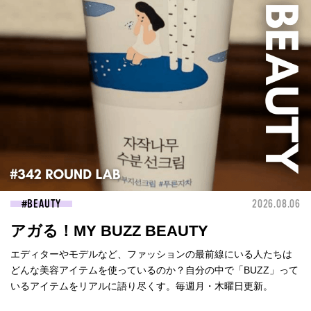
BEAUTY
2026.08.06
アガる！MY BUZZ BEAUTY
エディターやモデルなど、ファッションの最前線にいる人たちは
どんな美容アイテムを使っているのか？自分の中で「BUZZ」って
いるアイテムをリアルに語り尽くす。毎週月・木曜日更新。