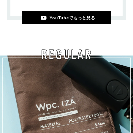
YouTubeでもっと見る
REGULAR