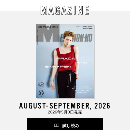
MAGAZINE
AUGUST-SEPTEMBER, 2026
2026年5月9日発売
試し読み