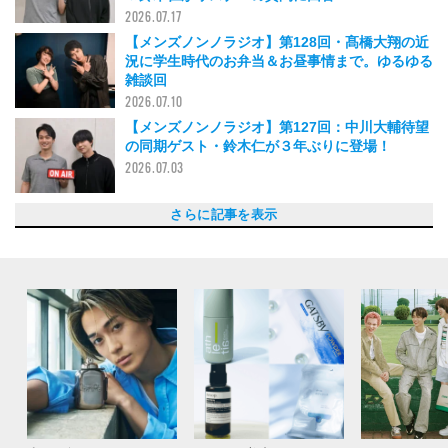
2026.07.17
【メンズノンノラジオ】第128回・髙橋大翔の近
況に学生時代のお弁当＆お昼事情まで。ゆるゆる
雑談回
2026.07.10
【メンズノンノラジオ】第127回：中川大輔待望
の同期ゲスト・鈴木仁が３年ぶりに登場！
2026.07.03
【メンズノンノラジオ】第126回 栄莉弥が経験し
【メンズノンノラジオ】第125回：研究熱心な松
【メンズノンノラジオ】第124回 樋之津琳太郎が
【メンズノンノラジオ】第123回：中川大輔×髙
【メンズノンノラジオ】第122回：髙橋大翔が語
【メンズノンノラジオ】第121回：受験者必聴！
【メンズノンノラジオ】第120回：髙橋大翔と小
【メンズノンノラジオ】第119回：中川大輔＆水
【メンズノンノラジオ】第118回：現役最年少モ
【メンズノンノラジオ】第117回：中川大輔と水
【メンズノンノラジオ】第116回：お酒好きモデ
【メンズノンノラジオ】第115回：新ゲストパー
『メンズノンノラジオ』メインキャラクターイラ
【メンズノンノラジオ】第114回髙橋大翔のYout
【メンズノンノラジオ】第113回：守屋光治×中
【メンズノンノラジオ】第112回：ピュアが止ま
【メンズノンノラジオ】第111回：守屋光治と中
【メンズノンノラジオ】第110回：お悩み相談か
【メンズノンノラジオ】第109回：守屋光治＆中
【メンズノンノラジオ】第108回：髙橋大翔が中
【メンズノンノラジオ】第107回：中川大輔＆豊
【メンズノンノラジオ】第106回：髙橋大翔
【メンズノンノラジオ】第105回：迷曲爆誕!?
【メンズノンノラジオ】第104回：髙橋大翔＆編
【メンズノンノラジオ】第103回：帰って来たパ
【メンズノンノラジオ】第100回：突然の最終
【メンズノンノラジオ】第99回：中川が憧れの
【メンズノンノラジオ】第98回：メンズノンノ
【メンズノンノラジオ】第97回：岩上の華麗な
【メンズノンノラジオ】第96回：オーディショ
【メンズノンノラジオ】第95回：中川の華麗な
【メンズノンノラジオ】第94回：松下さんとも
【メンズノンノラジオ】第93回：篭原GW旅の珍
【メンズノンノラジオ】第92回：集めた質問に
【メンズノンノラジオ】第91回：舞台上でバエ
【メンズノンノラジオ】第90回：中川、怒りの
【メンズノンノラジオ】第89回：住みたいおう
【メンズノンノラジオ】第88回：うまんちゅ市
【メンズノンノラジオ】第87回：うちなー、東
【メンズノンノラジオ】第86回：「RRR」はカ
【メンズノンノラジオ】第85回：占いなのか、
【メンズノンノラジオ】第84回：ふたりの恋愛
【メンズノンノラジオ】第83回：元気が出るも
【メンズノンノラジオ】第82回：Zドラマにニセ
【メンズノンノラジオ】第81回：ついに秋本の
【メンズノンノラジオ】第80回：ゴリゴリでバ
【メンズノンノラジオ】第79回：ハキハキフレ
【メンズノンノラジオ】第78回：最強一軍の味
【メンズノンノラジオ】第77回：DJドライバー
【メンズノンノラジオ】第76回：お出かけし
【メンズノンノラジオ】第75回：大阿闍梨への
【メンズノンノラジオ】第74回：大阿闍梨への
【メンズノンノラジオ】第73回：トンチキスポ
【メンズノンノラジオ】第72回：撮影現場で女
【メンズノンノラジオ】第71回：マスター、チ
【メンズノンノラジオ】第70回：中川が「ちっ
【メンズノンノラジオ】第69回：美容センパイ
【メンズノンノラジオ】第68回：あげぱんと新
【メンズノンノラジオ】第67回：ツッコミ王は
【メンズノンノラジオ】第66回：ツッコミ王は
【メンズノンノラジオ】第65回：日焼け知らず
【メンズノンノラジオ】第64回：これからも、
【メンズノンノラジオ】第63回：このユルさ、
【メンズノンノラジオ】第62回：平和なラジオ
【メンズノンノラジオ】第61回：最強のおもし
【メンズノンノラジオ】第60回：最強のおもし
【メンズノンノラジオ】第59回：おしゃれギャ
【メンズノンノラジオ】第58回：おしゃれギャ
【メンズノンノラジオ】第57回：トークスキル
【メンズノンノラジオ】第56回：トークスキル
【メンズノンノラジオ】第55回：相変わらず友
【メンズノンノラジオ】第54回：相変わらず友
【メンズノンノラジオ】第53回：アートと京都
【メンズノンノラジオ】第52回：最年少、だけ
【メンズノンノラジオ】第51回：最年少、だけ
【メンズノンノラジオ】第50回：ラブコメが大
【メンズノンノラジオ】第49回：ラブコメが大
【メンズノンノラジオ】第48回：自称人見知り
【メンズノンノラジオ】第47回：自称人見知り
【メンズノンノラジオ】第46回：意外と多趣味
【メンズノンノラジオ】第45回：意外と多趣味
【メンズノンノラジオ】第44回：ひさしぶり
【メンズノンノラジオ】第43回：コスメを知っ
【メンズノンノラジオ】第42回：コスメを知っ
【メンズノンノラジオ】第41回：レッツ、ユル
【メンズノンノラジオ】第40回：レッツ、ユル
【メンズノンノラジオ】第39回：ズバリ、占っ
【メンズノンノラジオ】第38回：ズバリ、占っ
【メンズノンノラジオ】第37回：「男」だから
【メンズノンノラジオ】第36回：「男」だから
【メンズノンノラジオ】第35回：平成なのに、
【メンズノンノラジオ】第34回：平成なのに、
【メンズノンノラジオ】第33回：パチンコは人
【メンズノンノラジオ】第32回：パチンコは人
【メンズノンノラジオ】第31回：物陰からこっ
【メンズノンノラジオ】第30回：物陰からこっ
【メンズノンノラジオ】第29回：キテレツおも
【メンズノンノラジオ】第28回：キテレツおも
【メンズノンノラジオ】第27回：メンズノンノ
【メンズノンノラジオ】第26回：天才、はたま
【メンズノンノラジオ】第25回：天才、はたま
【メンズノンノラジオ】第24回：見たことある
【メンズノンノラジオ】第23回：見たことある
【メンズノンノラジオ】第22回：メンズノンノ
【メンズノンノラジオ】第21回：待望のメンズ
【メンズノンノラジオ】第20回：待望のメンズ
【メンズノンノラジオ】第19回：高校生って、
【メンズノンノラジオ】第18回：高校生って、
【メンズノンノラジオ】第17回：メンズノンノ
【メンズノンノラジオ】第16回：メンズノンノ
【メンズノンノラジオ】第15回：みんなの弟、
【メンズノンノラジオ】第14回：みんなの弟、
【メンズノンノラジオ】第13回：かわいいんだ
【メンズノンノラジオ】第12回：かわいいんだ
【メンズノンノラジオ】第11回：知られざる一
【メンズノンノラジオ】第10回：知られざる一
【メンズノンノラジオ】第９回：上京してもうす
【メンズノンノラジオ】第８回：上京してもうす
【メンズノンノラジオ】第７回：気合は十分な、
【メンズノンノラジオ】第６回：気合は十分な、
【メンズノンノラジオ】第５回：キーワードは真
【メンズノンノラジオ】第４回：キーワードは真
【メンズノンノラジオ】第３回：服好きといえ
【メンズノンノラジオ】第２回：記念すべき最初
【メンズノンノラジオ】第１回：メンズノンノラ
さらに記事を表示
た、モデルオーディション合格確定演出⁉（※諸
岡光のモデルオーディション対策に中川大輔が迫
モデルオーディション・リモート面接の攻略法を
橋紅輝！ 昨年の『メンズノンノモデルオーディ
る、モデルオーディションメインビジュアル撮影
中川大輔×新人モデル・籠宮壮太朗のオーディ
方蒼介、相思相愛(⁉)な２人のわちゃわちゃトー
沢林太郎が「無印良品」愛を語る！
デル・嵐翔真が『メンズノンノラジオ』初登場！
沢林太郎が名作ボードゲーム『キャット＆チョコ
ル・髙橋大翔と担当編集のゆるゆる雑談
ソナリティは水沢林太郎！ 中川大輔も知らなか
スト募集｜採用作品は中川大輔が清書＆番組公式
ube連載『ヒロト’s キッチン』に松井大奈が宣戦
川大輔が『メンズノンノ』を語る！ 清原翔が登
らない⁉ 髙橋大翔と同期の愛されボーイ・四坂
川大輔が『桃太郎』を熱演!? 過去有数の爆笑
ら髙橋大翔のヘア事情まで！ 盛りだくさんの緩
川大輔、ベテランモデルコンビがファッション相
川大輔に宣戦布告⁉ ゲストは中田圭祐！
田裕大が編集部タレコミ暴露でタジタジに⁉ 撮
が“ミスターメンズノンノ”中田圭祐を深掘り！
中川大輔＆豊田裕大がボードゲームをプレイ！
集部スタッフ、初心者ラジオの行方は...⁉
ーソナリティ中川大輔が、豊田裕大と語り倒す！
回！中川より先に篭原卒業（？）します！
「ダメ～」を食らった！（ゲスト：トム・ブラウ
を燃やして、○○します！（ゲスト：トム・ブラ
る一人暮らし（ゲスト：岩上隼也）
ンのことは僕に聞きなさい！（ゲスト：岩上隼
る私服30daysの撮影裏話
っと仲良くなりたいっ！（ゲスト：松下洸平さ
道中ノンストップ語り
全部答えてみた！（ゲスト：鈴木仁）
まくりなアイツが帰ってきた！（ゲスト：鈴木
ペッパーミル
ちと、へんてこ建築の話
場のトマトは...（ゲスト：中塚凌空）
京降臨！（ゲスト：中塚凌空）
ツカレーみたいな映画
人生相談なのか。アリさんハウスの運命は⁉（ゲ
運、占ってください！（ゲスト：青日タロウさ
の、教えて！（ゲスト：豊田裕大）
Z世代のふたりが共演？（ゲスト：豊田裕大）
見せ場がきたーっ！
キバキの撮影がしたい！（ゲスト：中谷光希）
ッシュ高校生、初トーク！（ゲスト：中谷光希）
噌汁職人、ビッキー登場！（ゲスト：鈴々木響）
は、オルゴールで眠るらしい！（ゲスト：鈴々木
て、買い物してのお正月
道は、とてつもなく険しい！ 後編（ゲスト：塩
道は、とてつもなく険しい！ 前編（ゲスト：塩
ット結果発表！
の子に話しかけるには（ゲスト：安西一真）
ーズケーキください！（ゲスト：安西一真）
ちのち」を仕掛けてきた！（ゲスト：守屋光治）
の第二形態に迫れっ！（ゲスト：守屋光治）
コーナーの話
まわしもうまいっ！ （ゲスト：芸人トンツカタ
まわしもうまいっ！ （ゲスト：芸人トンツカタ
のプリンスがカムバック！ （ゲスト：宮沢氷
仲良くしようネッ！ （ゲスト：鈴木仁）
なんだかクセになる！ （ゲスト：鈴鹿央士）
に、知られざる珍事件が勃発！？（ゲスト：鈴鹿
ろおじさんが降臨！ 後編（ゲスト：みうらじゅ
ろおじさんが降臨！ 前編（ゲスト：みうらじゅ
ガーDTKC、MNNRに登場！ 後編（ゲスト：芸
ガーDTKC、MNNRに登場！ 前編（ゲスト：芸
がパワーアップ（？）して帰ってきた！ 後編
がパワーアップ（？）して帰ってきた！ 前編
達募集中...だけど新たな才能が開花！？ 後編
達募集中...だけど新たな才能が開花！？ 前編
と夏の話
ど一番のしっかり者！？ 後編（ゲスト：栄莉
ど一番のしっかり者！？ 前編（ゲスト：栄莉
好物の、クールビューティオタク！ 後編（ゲス
好物の、クールビューティオタク！ 前編（ゲス
な、おしゃべりロン毛モデル！ 後編（ゲスト：
な、おしゃべりロン毛モデル！ 前編（ゲスト：
な、ゆるゆる兄さん 後編（ゲスト：高橋璃央）
な、ゆるゆる兄さん 前編（ゲスト：高橋璃央）
に、ふたりでトーク！ メールを読んだりつらつ
て、もっと美意識アゲてくぞ！ 後編（ゲスト：
て、もっと美意識アゲてくぞ！ 前編（ゲスト：
ユル恋バナ！ 後編（ゲスト：桃山商事清田隆之
ユル恋バナ！ 前編（ゲスト：桃山商事清田隆之
てもらいたい！ 後編（ゲスト：占術研究家水晶
てもらいたい！ 前編（ゲスト：占術研究家水晶
感じる生きづらさとは？ 後編（ゲスト：社会学
感じる生きづらさとは？ 前編（ゲスト：社会学
懐かしい！？ 後編（ゲスト：平成文化研究家山
懐かしい！？ 前編（ゲスト：平成文化研究家山
生に必要なものを教えてくれる！？ 後編（ゲス
生に必要なものを教えてくれる！？ 前編（ゲス
そり撮る、光の魔術師...！ 後編（ゲスト：写真
そり撮る、光の魔術師...！ 前編（ゲスト：写真
しろ動画に夢中！ 後編（ゲスト：イラストレー
しろ動画に夢中！ 前編（ゲスト：イラストレー
WEBのボスがキタ！ （ゲスト：丸山編集長）
た天然？ 最強ふわふわゲスト！ 後編（ゲス
た天然？ 最強ふわふわゲスト！ 前編（ゲス
けど、謎に包まれた男...後編（ゲスト：大平修
けど、謎に包まれた男...前編（ゲスト：大平修
の総長がキタ！ （ゲスト：根岸編集長）
ノンノのプリンス降臨！ 後編（ゲスト：宮沢氷
ノンノのプリンス降臨！ 前編（ゲスト：宮沢氷
まぶしい...！ 後編（ゲスト：稲井孝太朗）
まぶしい...！ 前編（ゲスト：稲井孝太朗）
のラッパーがやってきた！ 後編（ゲスト：岸本
のラッパーがやってきた！ 前編（ゲスト：岸本
りんちゃん登場！ 後編（ゲスト：水沢林太郎）
りんちゃん登場！ 前編（ゲスト：水沢林太郎）
けどちょっと笑顔が怖いヤツ！ 後編（ゲスト：
けどちょっと笑顔が怖いヤツ！ 前編（ゲスト：
面を見つけたい！ 後編（ゲスト：鈴木仁）
面を見つけたい！ 前編（ゲスト：鈴木仁）
ぐ２年目。友達募集中！ 後編（ゲスト：樋之津
ぐ２年目。友達募集中！ 前編（ゲスト：樋之津
後輩の中の後輩！ 後編（ゲスト：豊田裕大）
後輩の中の後輩！ 前編（ゲスト：豊田裕大）
面目。心優しきバイカーが登場！ 後編（ゲス
面目。心優しきバイカーが登場！ 前編（ゲス
ば...なアイツがやってきた！（ゲスト：中田圭
のゲストは...！？（ゲスト：守屋光治）
ジオ、はじまるよ～！
説あり）
る！
レクチャー⁉
ション』グランプリは“超ぽやぽや男子”⁉
裏話
ショントーク
ク
レート』をプレイ！
った意外な素顔とは？
キャラに！
布告⁉
場した1・2月合併号企画の裏話も
亮翔がゲストに登場！
トーク回！
急回
談に本気回答！
影裏話も
ンさん）
ウンさん）
也）
ん）
仁）
スト：青日タロウさん）
ん）
響）
沼亮潤さん）
沼亮潤さん）
ン森本さん）
ン森本さん）
魚）
央士）
んさん）
んさん）
人どんぐりたけしさん）
人どんぐりたけしさん）
（ゲスト：豊田裕大）
（ゲスト：豊田裕大）
（ゲスト：樋之津琳太郎）
（ゲスト：樋之津琳太郎）
弥）
弥）
ト：小方蒼介）
ト：小方蒼介）
安西一真）
安西一真）
ら話したり。
美容ライター長田杏奈さん）
美容ライター長田杏奈さん）
さん）
さん）
玉子さん）
玉子さん）
者田中俊之さん）
者田中俊之さん）
下メロさん）
下メロさん）
ト：芸人岡野陽一さん）
ト：芸人岡野陽一さん）
家 石田真澄さん）
家 石田真澄さん）
ター 可哀想に！さん）
ター 可哀想に！さん）
ト：鈴鹿央士）
ト：鈴鹿央士）
蔵）
蔵）
魚）
魚）
ルーク）
ルーク）
井上翔太）
井上翔太）
琳太郎）
琳太郎）
ト：岩上隼也）
ト：岩上隼也）
祐）
2026.05.08
2026.04.17
2026.02.20
2026.02.06
2026.01.30
2026.01.23
2026.01.16
2023.07.14
2023.06.23
2023.06.09
2023.05.26
2023.05.19
2023.05.05
2023.04.28
2023.04.21
2023.04.14
2023.04.07
2023.03.17
2023.03.10
2023.03.03
2023.02.24
2023.02.17
2023.02.10
2023.01.27
2023.01.06
2022.12.23
2022.12.16
2022.12.09
2022.12.02
2022.11.25
2022.10.28
2022.10.21
2022.08.12
2022.06.24
2022.06.17
2022.02.11
2022.01.07
2021.12.10
2021.12.03
2021.11.12
2021.11.05
2021.10.15
2021.10.08
2021.09.17
2021.09.10
2021.08.13
2021.08.06
2026.06.26
2026.06.19
2026.06.12
2026.06.05
2026.05.29
2026.05.22
2026.05.15
2026.05.01
2026.04.24
2026.04.10
2026.04.08
2026.04.03
2026.03.27
2026.03.20
2026.03.13
2026.03.06
2026.02.27
2026.02.13
2023.07.07
2023.06.30
2023.06.16
2023.06.02
2023.05.12
2023.03.31
2023.03.24
2023.02.03
2023.01.20
2023.01.13
2022.11.18
2022.11.11
2022.11.04
2022.10.14
2022.10.07
2022.09.30
2022.09.23
2022.09.16
2022.09.09
2022.09.02
2022.08.26
2022.08.19
2022.08.05
2022.07.29
2022.07.22
2022.07.15
2022.07.08
2022.07.01
2022.06.10
2022.06.03
2022.05.27
2022.05.20
2022.05.13
2022.05.06
2022.04.29
2022.04.22
2022.04.15
2022.04.08
2022.04.01
2022.03.25
2022.03.18
2022.03.11
2022.03.04
2022.02.25
2022.02.18
2022.02.04
2022.01.28
2022.01.21
2022.01.14
2021.12.24
2021.12.17
2021.11.26
2021.11.19
2021.10.29
2021.10.22
2021.10.01
2021.09.24
2021.09.03
2021.08.27
2021.08.20