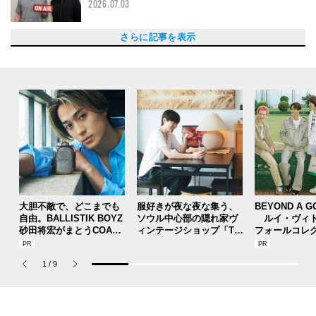
2026.07.03
【メンズノンノラジオ】第126回 栄莉弥が経験し
【メンズノンノラジオ】第125回：研究熱心な松
【メンズノンノラジオ】第124回 樋之津琳太郎が
【メンズノンノラジオ】第123回：中川大輔×髙
【メンズノンノラジオ】第122回：髙橋大翔が語
【メンズノンノラジオ】第121回：受験者必聴！
【メンズノンノラジオ】第120回：髙橋大翔と小
【メンズノンノラジオ】第119回：中川大輔＆水
【メンズノンノラジオ】第118回：現役最年少モ
【メンズノンノラジオ】第117回：中川大輔と水
【メンズノンノラジオ】第116回：お酒好きモデ
【メンズノンノラジオ】第115回：新ゲストパー
『メンズノンノラジオ』メインキャラクターイラ
【メンズノンノラジオ】第114回髙橋大翔のYout
【メンズノンノラジオ】第113回：守屋光治×中
【メンズノンノラジオ】第112回：ピュアが止ま
【メンズノンノラジオ】第111回：守屋光治と中
【メンズノンノラジオ】第110回：お悩み相談か
【メンズノンノラジオ】第109回：守屋光治＆中
【メンズノンノラジオ】第108回：髙橋大翔が中
【メンズノンノラジオ】第107回：中川大輔＆豊
【メンズノンノラジオ】第106回：髙橋大翔
【メンズノンノラジオ】第105回：迷曲爆誕!?
【メンズノンノラジオ】第104回：髙橋大翔＆編
【メンズノンノラジオ】第103回：帰って来たパ
【メンズノンノラジオ】第100回：突然の最終
【メンズノンノラジオ】第99回：中川が憧れの
【メンズノンノラジオ】第98回：メンズノンノ
【メンズノンノラジオ】第97回：岩上の華麗な
【メンズノンノラジオ】第96回：オーディショ
【メンズノンノラジオ】第95回：中川の華麗な
【メンズノンノラジオ】第94回：松下さんとも
【メンズノンノラジオ】第93回：篭原GW旅の珍
【メンズノンノラジオ】第92回：集めた質問に
【メンズノンノラジオ】第91回：舞台上でバエ
【メンズノンノラジオ】第90回：中川、怒りの
【メンズノンノラジオ】第89回：住みたいおう
【メンズノンノラジオ】第88回：うまんちゅ市
【メンズノンノラジオ】第87回：うちなー、東
【メンズノンノラジオ】第86回：「RRR」はカ
【メンズノンノラジオ】第85回：占いなのか、
【メンズノンノラジオ】第84回：ふたりの恋愛
【メンズノンノラジオ】第83回：元気が出るも
【メンズノンノラジオ】第82回：Zドラマにニセ
【メンズノンノラジオ】第81回：ついに秋本の
【メンズノンノラジオ】第80回：ゴリゴリでバ
【メンズノンノラジオ】第79回：ハキハキフレ
【メンズノンノラジオ】第78回：最強一軍の味
【メンズノンノラジオ】第77回：DJドライバー
【メンズノンノラジオ】第76回：お出かけし
【メンズノンノラジオ】第75回：大阿闍梨への
【メンズノンノラジオ】第74回：大阿闍梨への
【メンズノンノラジオ】第73回：トンチキスポ
【メンズノンノラジオ】第72回：撮影現場で女
【メンズノンノラジオ】第71回：マスター、チ
【メンズノンノラジオ】第70回：中川が「ちっ
【メンズノンノラジオ】第69回：美容センパイ
【メンズノンノラジオ】第68回：あげぱんと新
【メンズノンノラジオ】第67回：ツッコミ王は
【メンズノンノラジオ】第66回：ツッコミ王は
【メンズノンノラジオ】第65回：日焼け知らず
【メンズノンノラジオ】第64回：これからも、
【メンズノンノラジオ】第63回：このユルさ、
【メンズノンノラジオ】第62回：平和なラジオ
【メンズノンノラジオ】第61回：最強のおもし
【メンズノンノラジオ】第60回：最強のおもし
【メンズノンノラジオ】第59回：おしゃれギャ
【メンズノンノラジオ】第58回：おしゃれギャ
【メンズノンノラジオ】第57回：トークスキル
【メンズノンノラジオ】第56回：トークスキル
【メンズノンノラジオ】第55回：相変わらず友
【メンズノンノラジオ】第54回：相変わらず友
【メンズノンノラジオ】第53回：アートと京都
【メンズノンノラジオ】第52回：最年少、だけ
【メンズノンノラジオ】第51回：最年少、だけ
【メンズノンノラジオ】第50回：ラブコメが大
【メンズノンノラジオ】第49回：ラブコメが大
【メンズノンノラジオ】第48回：自称人見知り
【メンズノンノラジオ】第47回：自称人見知り
【メンズノンノラジオ】第46回：意外と多趣味
【メンズノンノラジオ】第45回：意外と多趣味
【メンズノンノラジオ】第44回：ひさしぶり
【メンズノンノラジオ】第43回：コスメを知っ
【メンズノンノラジオ】第42回：コスメを知っ
【メンズノンノラジオ】第41回：レッツ、ユル
【メンズノンノラジオ】第40回：レッツ、ユル
【メンズノンノラジオ】第39回：ズバリ、占っ
【メンズノンノラジオ】第38回：ズバリ、占っ
【メンズノンノラジオ】第37回：「男」だから
【メンズノンノラジオ】第36回：「男」だから
【メンズノンノラジオ】第35回：平成なのに、
【メンズノンノラジオ】第34回：平成なのに、
【メンズノンノラジオ】第33回：パチンコは人
【メンズノンノラジオ】第32回：パチンコは人
【メンズノンノラジオ】第31回：物陰からこっ
【メンズノンノラジオ】第30回：物陰からこっ
【メンズノンノラジオ】第29回：キテレツおも
【メンズノンノラジオ】第28回：キテレツおも
【メンズノンノラジオ】第27回：メンズノンノ
【メンズノンノラジオ】第26回：天才、はたま
【メンズノンノラジオ】第25回：天才、はたま
【メンズノンノラジオ】第24回：見たことある
【メンズノンノラジオ】第23回：見たことある
【メンズノンノラジオ】第22回：メンズノンノ
【メンズノンノラジオ】第21回：待望のメンズ
【メンズノンノラジオ】第20回：待望のメンズ
【メンズノンノラジオ】第19回：高校生って、
【メンズノンノラジオ】第18回：高校生って、
【メンズノンノラジオ】第17回：メンズノンノ
【メンズノンノラジオ】第16回：メンズノンノ
【メンズノンノラジオ】第15回：みんなの弟、
【メンズノンノラジオ】第14回：みんなの弟、
【メンズノンノラジオ】第13回：かわいいんだ
【メンズノンノラジオ】第12回：かわいいんだ
【メンズノンノラジオ】第11回：知られざる一
【メンズノンノラジオ】第10回：知られざる一
【メンズノンノラジオ】第９回：上京してもうす
【メンズノンノラジオ】第８回：上京してもうす
【メンズノンノラジオ】第７回：気合は十分な、
【メンズノンノラジオ】第６回：気合は十分な、
【メンズノンノラジオ】第５回：キーワードは真
【メンズノンノラジオ】第４回：キーワードは真
【メンズノンノラジオ】第３回：服好きといえ
【メンズノンノラジオ】第２回：記念すべき最初
【メンズノンノラジオ】第１回：メンズノンノラ
さらに記事を表示
た、モデルオーディション合格確定演出⁉（※諸
岡光のモデルオーディション対策に中川大輔が迫
モデルオーディション・リモート面接の攻略法を
橋紅輝！ 昨年の『メンズノンノモデルオーディ
る、モデルオーディションメインビジュアル撮影
中川大輔×新人モデル・籠宮壮太朗のオーディ
方蒼介、相思相愛(⁉)な２人のわちゃわちゃトー
沢林太郎が「無印良品」愛を語る！
デル・嵐翔真が『メンズノンノラジオ』初登場！
沢林太郎が名作ボードゲーム『キャット＆チョコ
ル・髙橋大翔と担当編集のゆるゆる雑談
ソナリティは水沢林太郎！ 中川大輔も知らなか
スト募集｜採用作品は中川大輔が清書＆番組公式
ube連載『ヒロト’s キッチン』に松井大奈が宣戦
川大輔が『メンズノンノ』を語る！ 清原翔が登
らない⁉ 髙橋大翔と同期の愛されボーイ・四坂
川大輔が『桃太郎』を熱演!? 過去有数の爆笑
ら髙橋大翔のヘア事情まで！ 盛りだくさんの緩
川大輔、ベテランモデルコンビがファッション相
川大輔に宣戦布告⁉ ゲストは中田圭祐！
田裕大が編集部タレコミ暴露でタジタジに⁉ 撮
が“ミスターメンズノンノ”中田圭祐を深掘り！
中川大輔＆豊田裕大がボードゲームをプレイ！
集部スタッフ、初心者ラジオの行方は...⁉
ーソナリティ中川大輔が、豊田裕大と語り倒す！
回！中川より先に篭原卒業（？）します！
「ダメ～」を食らった！（ゲスト：トム・ブラウ
を燃やして、○○します！（ゲスト：トム・ブラ
る一人暮らし（ゲスト：岩上隼也）
ンのことは僕に聞きなさい！（ゲスト：岩上隼
る私服30daysの撮影裏話
っと仲良くなりたいっ！（ゲスト：松下洸平さ
道中ノンストップ語り
全部答えてみた！（ゲスト：鈴木仁）
まくりなアイツが帰ってきた！（ゲスト：鈴木
ペッパーミル
ちと、へんてこ建築の話
場のトマトは...（ゲスト：中塚凌空）
京降臨！（ゲスト：中塚凌空）
ツカレーみたいな映画
人生相談なのか。アリさんハウスの運命は⁉（ゲ
運、占ってください！（ゲスト：青日タロウさ
の、教えて！（ゲスト：豊田裕大）
Z世代のふたりが共演？（ゲスト：豊田裕大）
見せ場がきたーっ！
キバキの撮影がしたい！（ゲスト：中谷光希）
ッシュ高校生、初トーク！（ゲスト：中谷光希）
噌汁職人、ビッキー登場！（ゲスト：鈴々木響）
は、オルゴールで眠るらしい！（ゲスト：鈴々木
て、買い物してのお正月
道は、とてつもなく険しい！ 後編（ゲスト：塩
道は、とてつもなく険しい！ 前編（ゲスト：塩
ット結果発表！
の子に話しかけるには（ゲスト：安西一真）
ーズケーキください！（ゲスト：安西一真）
ちのち」を仕掛けてきた！（ゲスト：守屋光治）
の第二形態に迫れっ！（ゲスト：守屋光治）
コーナーの話
まわしもうまいっ！ （ゲスト：芸人トンツカタ
まわしもうまいっ！ （ゲスト：芸人トンツカタ
のプリンスがカムバック！ （ゲスト：宮沢氷
仲良くしようネッ！ （ゲスト：鈴木仁）
なんだかクセになる！ （ゲスト：鈴鹿央士）
に、知られざる珍事件が勃発！？（ゲスト：鈴鹿
ろおじさんが降臨！ 後編（ゲスト：みうらじゅ
ろおじさんが降臨！ 前編（ゲスト：みうらじゅ
ガーDTKC、MNNRに登場！ 後編（ゲスト：芸
ガーDTKC、MNNRに登場！ 前編（ゲスト：芸
がパワーアップ（？）して帰ってきた！ 後編
がパワーアップ（？）して帰ってきた！ 前編
達募集中...だけど新たな才能が開花！？ 後編
達募集中...だけど新たな才能が開花！？ 前編
と夏の話
ど一番のしっかり者！？ 後編（ゲスト：栄莉
ど一番のしっかり者！？ 前編（ゲスト：栄莉
好物の、クールビューティオタク！ 後編（ゲス
好物の、クールビューティオタク！ 前編（ゲス
な、おしゃべりロン毛モデル！ 後編（ゲスト：
な、おしゃべりロン毛モデル！ 前編（ゲスト：
な、ゆるゆる兄さん 後編（ゲスト：高橋璃央）
な、ゆるゆる兄さん 前編（ゲスト：高橋璃央）
に、ふたりでトーク！ メールを読んだりつらつ
て、もっと美意識アゲてくぞ！ 後編（ゲスト：
て、もっと美意識アゲてくぞ！ 前編（ゲスト：
ユル恋バナ！ 後編（ゲスト：桃山商事清田隆之
ユル恋バナ！ 前編（ゲスト：桃山商事清田隆之
てもらいたい！ 後編（ゲスト：占術研究家水晶
てもらいたい！ 前編（ゲスト：占術研究家水晶
感じる生きづらさとは？ 後編（ゲスト：社会学
感じる生きづらさとは？ 前編（ゲスト：社会学
懐かしい！？ 後編（ゲスト：平成文化研究家山
懐かしい！？ 前編（ゲスト：平成文化研究家山
生に必要なものを教えてくれる！？ 後編（ゲス
生に必要なものを教えてくれる！？ 前編（ゲス
そり撮る、光の魔術師...！ 後編（ゲスト：写真
そり撮る、光の魔術師...！ 前編（ゲスト：写真
しろ動画に夢中！ 後編（ゲスト：イラストレー
しろ動画に夢中！ 前編（ゲスト：イラストレー
WEBのボスがキタ！ （ゲスト：丸山編集長）
た天然？ 最強ふわふわゲスト！ 後編（ゲス
た天然？ 最強ふわふわゲスト！ 前編（ゲス
けど、謎に包まれた男...後編（ゲスト：大平修
けど、謎に包まれた男...前編（ゲスト：大平修
の総長がキタ！ （ゲスト：根岸編集長）
ノンノのプリンス降臨！ 後編（ゲスト：宮沢氷
ノンノのプリンス降臨！ 前編（ゲスト：宮沢氷
まぶしい...！ 後編（ゲスト：稲井孝太朗）
まぶしい...！ 前編（ゲスト：稲井孝太朗）
のラッパーがやってきた！ 後編（ゲスト：岸本
のラッパーがやってきた！ 前編（ゲスト：岸本
りんちゃん登場！ 後編（ゲスト：水沢林太郎）
りんちゃん登場！ 前編（ゲスト：水沢林太郎）
けどちょっと笑顔が怖いヤツ！ 後編（ゲスト：
けどちょっと笑顔が怖いヤツ！ 前編（ゲスト：
面を見つけたい！ 後編（ゲスト：鈴木仁）
面を見つけたい！ 前編（ゲスト：鈴木仁）
ぐ２年目。友達募集中！ 後編（ゲスト：樋之津
ぐ２年目。友達募集中！ 前編（ゲスト：樋之津
後輩の中の後輩！ 後編（ゲスト：豊田裕大）
後輩の中の後輩！ 前編（ゲスト：豊田裕大）
面目。心優しきバイカーが登場！ 後編（ゲス
面目。心優しきバイカーが登場！ 前編（ゲス
ば...なアイツがやってきた！（ゲスト：中田圭
のゲストは...！？（ゲスト：守屋光治）
ジオ、はじまるよ～！
説あり）
る！
レクチャー⁉
ション』グランプリは“超ぽやぽや男子”⁉
裏話
ショントーク
ク
レート』をプレイ！
った意外な素顔とは？
キャラに！
布告⁉
場した1・2月合併号企画の裏話も
亮翔がゲストに登場！
トーク回！
急回
談に本気回答！
影裏話も
ンさん）
ウンさん）
也）
ん）
仁）
スト：青日タロウさん）
ん）
響）
沼亮潤さん）
沼亮潤さん）
ン森本さん）
ン森本さん）
魚）
央士）
んさん）
んさん）
人どんぐりたけしさん）
人どんぐりたけしさん）
（ゲスト：豊田裕大）
（ゲスト：豊田裕大）
（ゲスト：樋之津琳太郎）
（ゲスト：樋之津琳太郎）
弥）
弥）
ト：小方蒼介）
ト：小方蒼介）
安西一真）
安西一真）
ら話したり。
美容ライター長田杏奈さん）
美容ライター長田杏奈さん）
さん）
さん）
玉子さん）
玉子さん）
者田中俊之さん）
者田中俊之さん）
下メロさん）
下メロさん）
ト：芸人岡野陽一さん）
ト：芸人岡野陽一さん）
家 石田真澄さん）
家 石田真澄さん）
ター 可哀想に！さん）
ター 可哀想に！さん）
ト：鈴鹿央士）
ト：鈴鹿央士）
蔵）
蔵）
魚）
魚）
ルーク）
ルーク）
井上翔太）
井上翔太）
琳太郎）
琳太郎）
ト：岩上隼也）
ト：岩上隼也）
祐）
2026.05.08
2026.04.17
2026.02.20
2026.02.06
2026.01.30
2026.01.23
2026.01.16
2023.07.14
2023.06.23
2023.06.09
2023.05.26
2023.05.19
2023.05.05
2023.04.28
2023.04.21
2023.04.14
2023.04.07
2023.03.17
2023.03.10
2023.03.03
2023.02.24
2023.02.17
2023.02.10
2023.01.27
2023.01.06
2022.12.23
2022.12.16
2022.12.09
2022.12.02
2022.11.25
2022.10.28
2022.10.21
2022.08.12
2022.06.24
2022.06.17
2022.02.11
2022.01.07
2021.12.10
2021.12.03
2021.11.12
2021.11.05
2021.10.15
2021.10.08
2021.09.17
2021.09.10
2021.08.13
2021.08.06
2026.06.26
2026.06.19
2026.06.12
2026.06.05
2026.05.29
2026.05.22
2026.05.15
2026.05.01
2026.04.24
2026.04.10
2026.04.08
2026.04.03
2026.03.27
2026.03.20
2026.03.13
2026.03.06
2026.02.27
2026.02.13
2023.07.07
2023.06.30
2023.06.16
2023.06.02
2023.05.12
2023.03.31
2023.03.24
2023.02.03
2023.01.20
2023.01.13
2022.11.18
2022.11.11
2022.11.04
2022.10.14
2022.10.07
2022.09.30
2022.09.23
2022.09.16
2022.09.09
2022.09.02
2022.08.26
2022.08.19
2022.08.05
2022.07.29
2022.07.22
2022.07.15
2022.07.08
2022.07.01
2022.06.10
2022.06.03
2022.05.27
2022.05.20
2022.05.13
2022.05.06
2022.04.29
2022.04.22
2022.04.15
2022.04.08
2022.04.01
2022.03.25
2022.03.18
2022.03.11
2022.03.04
2022.02.25
2022.02.18
2022.02.04
2022.01.28
2022.01.21
2022.01.14
2021.12.24
2021.12.17
2021.11.26
2021.11.19
2021.10.29
2021.10.22
2021.10.01
2021.09.24
2021.09.03
2021.08.27
2021.08.20
大胆不敵で、どこまでも
服好きが夜な夜な集う、
BEYOND A G
自由。BALLISTIK BOYZ
ソウル中心部の隠れ家ヴ
ルイ・ヴィト
砂田将宏がまとうCOACH
ィンテージショップ「TA
フォールコレ
の新作フレグランス「コ
AU（タウ）」【안녕！S
描くプレッピ
ーチ ピュア プラチナム
EOUL】
1
/
9
パルファム」