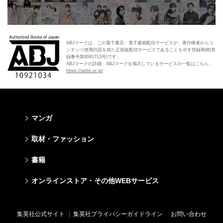
ABJマークは、この電子書店・電子書籍配信サービスが、著作権者からコ
ンテンツ使用許諾を得た正規版配信サービスであることを示す登録商標(登
録番号第6091713号)です。
ABJマークの詳細、ABJマークを掲示しているサービスの一覧はこちら。
https://aebs.or.jp/
マンガ
少年マンガ
青年マンガ
少女マンガ
女性マンガ
取材・ファッション
週刊少年ジャンプ
週刊ヤングジャンプ
りぼん
Cookie
ファッション・美容
芸能・情報・スポーツ
書籍
ジャンプSQ
ヤングジャンプ定期購読デジタル
マーガレット
Cocohana
Seventeen
Myojo
Vジャンプ
ヤンジャン！
別冊マーガレット
office YOU
文芸・文庫・総合
学芸・ノンフィクション・新書
ライトノベル・ノベライズ
キッズ
オンラインストア・その他WEBサービス
non-no
週プレNEWS
最強ジャンプ
となりのヤングジャンプ
マンガMee公式サイト
マンガMee公式サイト
すばる
集英社学芸部 - 学芸・ノンフィクション
集英社Webマガジン コバルト
集英社みらい文庫
BAILA
週プレ グラジャパ!
オンラインストア
その他WEBサービス
少年ジャンプ+
グランドジャンプ
リマコミ
リマコミ
小説すばる
集英社ビジネス書
集英社オレンジ文庫
集英社の児童図書 S-KIDS.LAND
MAQUIA
Sportiva
OTO
集英社アドナビ
ジャンプTOON
ウルトラジャンプ
ジャンプTOON
ジャンプTOON
集英社公式サイト
集英社プライバシーガイドライン
お問い合わせ
集英社 文芸ステーション
集英社新書
シフォン文庫
SPUR
パラスポ
SHUEISHA MANGA-ART HERITAGE
集英社エディターズ・ラボ