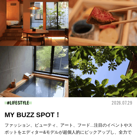
LIFESTYLE
2026.07.29
MY BUZZ SPOT！
ファッション、ビューティ、アート、フード...注目のイベントやス
ポットをエディター&モデルが超個人的にピックアップし、全力で