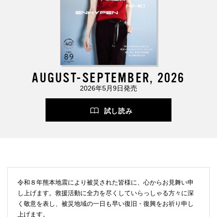
AUGUST-SEPTEMBER, 2026
2026年5月9日発売
試し読み
令和８年熊本地震により被災された皆様に、心からお見舞い申
し上げます。救援活動に全力を尽くしていらっしゃる方々に深
く敬意を表し、被災地域の一日も早い復旧・復興をお祈り申し
上げます。