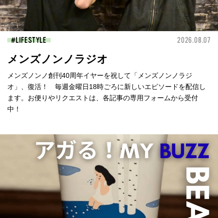
LIFESTYLE
2026.08.07
メンズノンノラジオ
メンズノンノ創刊40周年イヤーを祝して「メンズノンノラジ
オ」、復活！ 毎週金曜日18時ごろに新しいエピソードを配信し
ます。お便りやリクエストは、各記事の専用フォームから受付
中！