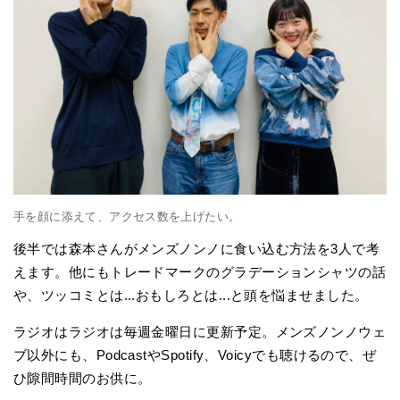
手を顔に添えて、アクセス数を上げたい。
後半では森本さんがメンズノンノに食い込む方法を3人で考
えます。他にもトレードマークのグラデーションシャツの話
や、ツッコミとは...おもしろとは...と頭を悩ませました。
ラジオはラジオは毎週金曜日に更新予定。メンズノンノウェ
ブ以外にも、PodcastやSpotify、Voicyでも聴けるので、ぜ
ひ隙間時間のお供に。