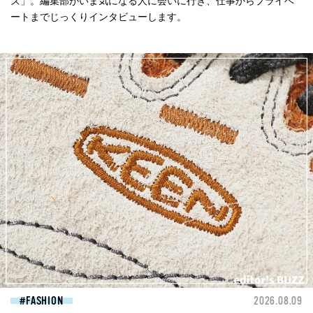
ズ」。編集部がいま気になる人に会いに行き、仕事からプライベ
ートまでじっくりインタビューします。
FASHION
2026.08.09