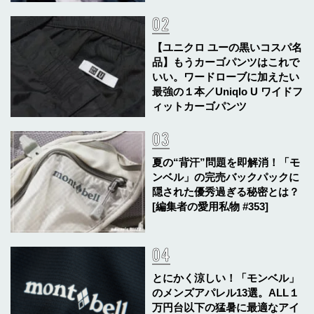
【ユニクロ ユーの黒いコスパ名
品】もうカーゴパンツはこれで
いい。ワードローブに加えたい
最強の１本／Uniqlo U ワイドフ
ィットカーゴパンツ
夏の“背汗”問題を即解消！「モ
ンベル」の完売バックパックに
隠された優秀過ぎる秘密とは？
[編集者の愛用私物 #353]
とにかく涼しい！「モンベル」
のメンズアパレル13選。ALL１
万円台以下の猛暑に最適なアイ