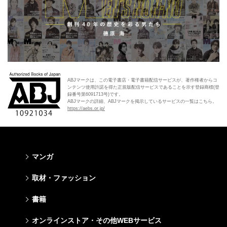
ABJマークは、この電子書店・電子書籍配信サービスが、著作権者からコ
ンテンツ使用許諾を得た正規版配信サービスであることを示す登録商標(登
録番号第6091713号)です。
ABJマークの詳細、ABJマークを掲示しているサービスの一覧はこちら。
https://aebs.or.jp/
マンガ
少年マンガ
青年マンガ
少女マンガ
女性マンガ
取材・ファッション
週刊少年ジャンプ
週刊ヤングジャンプ
りぼん
Cookie
ファッション・美容
芸能・情報・スポーツ
書籍
ジャンプSQ
ヤングジャンプ定期購読デジタル
マーガレット
Cocohana
Seventeen
Myojo
Vジャンプ
ヤンジャン！
別冊マーガレット
office YOU
文芸・文庫・総合
学芸・ノンフィクション・新書
ライトノベル・ノベライズ
キッズ
オンラインストア・その他WEBサービス
non-no
週プレNEWS
最強ジャンプ
となりのヤングジャンプ
マンガMee公式サイト
マンガMee公式サイト