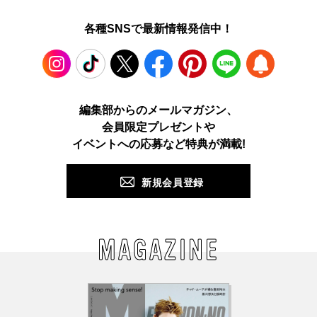
各種SNSで最新情報発信中！
Instagram
TikTok
X
Facebook
Pinterest
LINE
WEB
編集部からのメールマガジン、
会員限定プレゼントや
PUSH
イベントへの応募など特典が満載!
新規会員登録
MAGAZINE