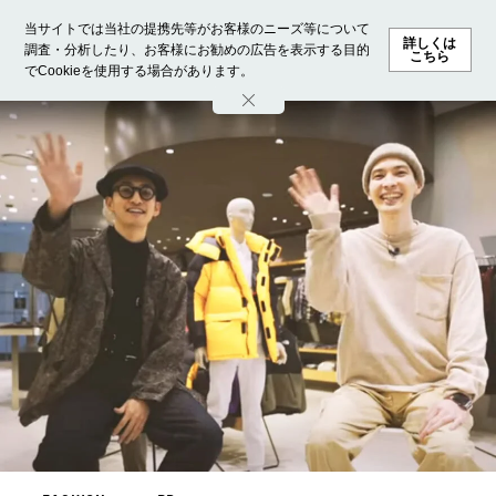
当サイトでは当社の提携先等がお客様のニーズ等について
詳しくは
調査・分析したり、お客様にお勧めの広告を表示する目的
こちら
でCookieを使用する場合があります。
ホーム
モデル募集
ランキング
ファッション
ビューテ