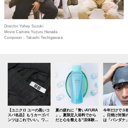
Director:Yohey Suzuki
Movie Camera:Yuzuru Hanada
Composer：Takashi Teshigawara
【ユニクロ ユーの黒いコ
夏の疲れに「青いAYURA
今年だけで３
スパ名品】もうカーゴパ
」。夏限定入浴料でから
。日焼け対策
ンツはこれでいい。ワー
だと心を整える“涼体験”
は「バンダナ
ドローブに加えたい最強
を【ひんやりコスメレビ
もカラバリも