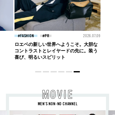
FASHION
2026.07.09
FAS
高橋璃央と、ジュエッテの出会い。夏の
定番、ピンクゴールドが印象的
な“SUMMER PINK”［meets Jouete!
Vol.12］
MOVIE
MEN’S NON-NO CHANNEL