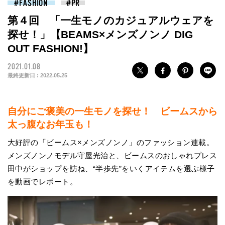
FASHION
第４回 「一生モノのカジュアルウェアを
探せ！」【BEAMS×メンズノンノ DIG
OUT FASHION!】
2021.01.08
最終更新日 :
2022.05.25
自分にご褒美の一生モノを探せ！ ビームスから
太っ腹なお年玉も！
大好評の「ビームス×メンズノンノ」のファッション連載。
メンズノンノモデル守屋光治と、ビームスのおしゃれプレス
田中がショップを訪ね、“半歩先”をいくアイテムを選ぶ様子
を動画でレポート。