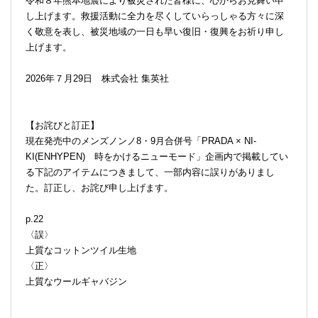
令和８年熊本地震により被災された皆様に、心からお見舞い申
し上げます。救援活動に全力を尽くしていらっしゃる方々に深
く敬意を表し、被災地域の一日も早い復旧・復興をお祈り申し
上げます。
2026年７月29日 株式会社 集英社
【お詫びと訂正】
現在発売中のメンズノンノ8・9月合併号「PRADA × NI-
KI(ENHYPEN) 時をかけるニューモード」企画内で掲載してい
る下記のアイテムにつきまして、一部内容に誤りがありまし
た。訂正し、お詫び申し上げます。
p.22
〈誤〉
上質なコットンツイル生地
〈正〉
上質なウールギャバジン