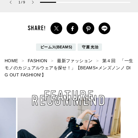
の１本／Uniqlo U ワイド
ュー／アユーラ「メディ
まだまだ増えそ
1
/
9
フィットカーゴパンツ
テーションバス（香涼み
奈ブログ]
）α」】
ビームス(BEAMS)
守屋 光治
HOME
FASHION
最新ファッション
第４回 「一生
モノのカジュアルウェアを探せ！」【BEAMS×メンズノンノ DI
G OUT FASHION!】
FEATURE
RECOMMEND