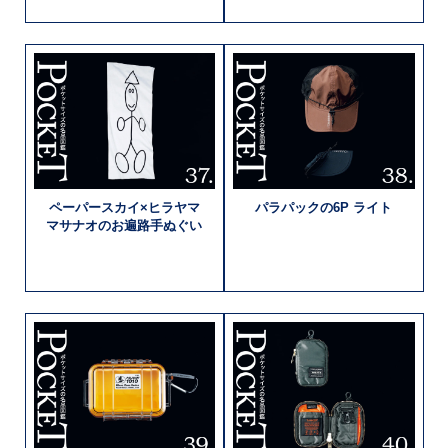
ペーパースカイ×
ヒラヤマ
パラパックの
6P ライト
マサナオの
お遍路手ぬぐい