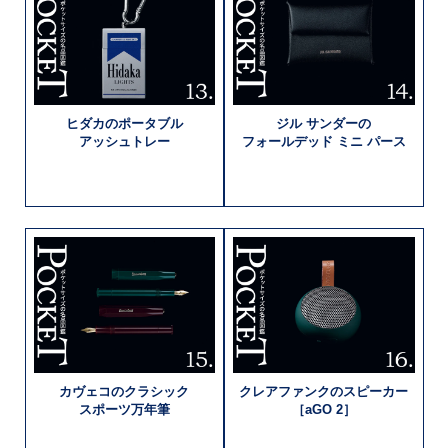
ヒダカの
ポータブル
ジル サンダーの
アッシュトレー
フォールデッド
ミニ パース
カヴェコの
クラシック
クレアファンクの
スピーカー
スポーツ万年筆
［aGO 2］