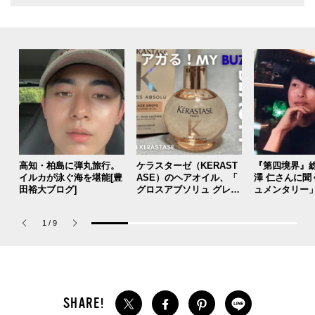
高知・柏島に弾丸旅行。
ケラスターゼ（KERAST
『第四境界』
イルカが泳ぐ海を堪能[豊
ASE）のヘアオイル、「
澤 仁さんに聞
田裕大ブログ]
グロスアブソリュ グレイ
ュメンタリー
ズドロップス」は圧倒的
とこれから。
な香りの良さで即決！
1
/
9