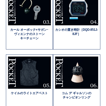
カール
オーボック×
サガン･
カシオの置き時計
［DQD-851J-
ヴィエンナの
ストーン
8JF］
キーチェーン
ケイルの
ライトエアベスト
コム デ
ギャルソンの
チャンピオン
リング