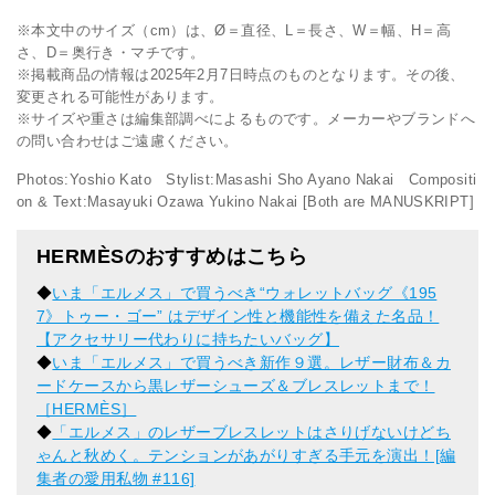
※本文中のサイズ（cm）は、Ø＝直径、L＝長さ、W＝幅、H＝高
さ、D＝奥行き・マチです。
※掲載商品の情報は2025年2月7日時点のものとなります。その後、
変更される可能性があります。
※サイズや重さは編集部調べによるものです。メーカーやブランドへ
の問い合わせはご遠慮ください。
Photos:Yoshio Kato Stylist:Masashi Sho Ayano Nakai Compositi
on & Text:Masayuki Ozawa Yukino Nakai [Both are MANUSKRIPT]
HERMÈSのおすすめはこちら
◆
いま「エルメス」で買うべき“ウォレットバッグ《195
7》トゥー・ゴー” はデザイン性と機能性を備えた名品！
【アクセサリー代わりに持ちたいバッグ】
◆
いま「エルメス」で買うべき新作９選。レザー財布＆カ
ードケースから黒レザーシューズ＆ブレスレットまで！
［HERMÈS］
◆
「エルメス」のレザーブレスレットはさりげないけどち
ゃんと秋めく。テンションがあがりすぎる手元を演出！[編
集者の愛用私物 #116]