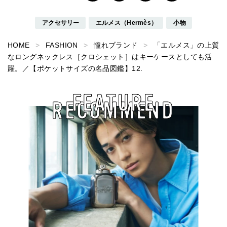
アクセサリー
エルメス（Hermès）
小物
HOME
FASHION
憧れブランド
「エルメス」の上質
なロングネックレス［クロシェット］はキーケースとしても活
躍。／【ポケットサイズの名品図鑑】12.
FEATURE
RECOMMEND