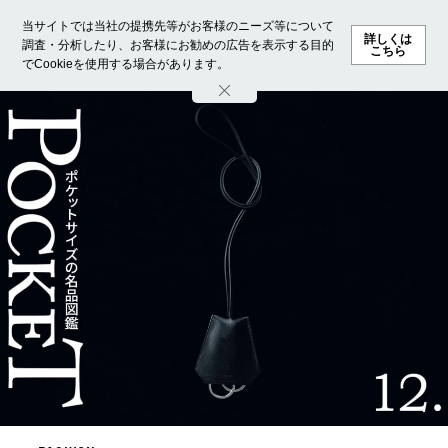
当サイトでは当社の提携先等がお客様のニーズ等について
詳しくは
調査・分析したり、お客様にお勧めの広告を表示する目的
こちら
でCookieを使用する場合があります。
ホーム
モデル募集
ランキング
ファッション
ビューテ